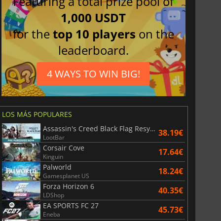
Featuring a total prize pool of
1,000 USDT
for the
top 10 players
on the
leaderboard.
4 WAYS TO WIN BIG!
LOS MÁS POPULARES
Assassin's Creed Black Flag Resynced
38.19€
LootBar
Corsair Cove
17.64€
Kinguin
Palworld
18.24€
Gamesplanet US
Forza Horizon 6
40.35€
LDShop
EA SPORTS FC 27
45.73€
Eneba