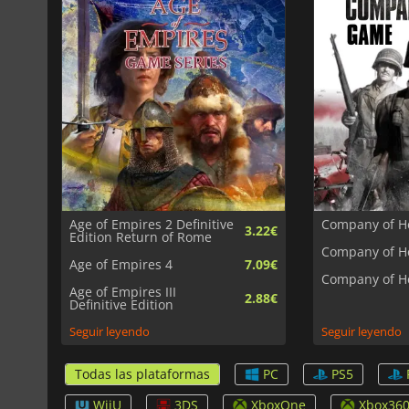
Age of Empires 2 Definitive
Company of H
3.22€
Edition Return of Rome
Company of H
Age of Empires 4
7.09€
Company of H
Age of Empires III
2.88€
Definitive Edition
Seguir leyendo
Seguir leyendo
Todas las plataformas
PC
PS5
WiiU
3DS
XboxOne
Xbox36