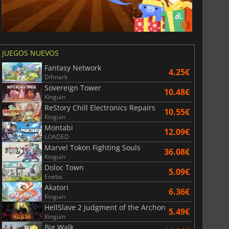
JUEGOS NUEVOS
Fantasy Network
4.25€
Difmark
Sovereign Tower
10.48€
Kinguin
ReStory Chill Electronics Repairs
10.55€
Kinguin
Montabi
12.09€
LOADED
Marvel Tokon Fighting Souls
36.08€
Kinguin
Doloc Town
5.09€
Eneba
Akatori
6.36€
Kinguin
HellSlave 2 Judgment of the Archon
5.49€
Kinguin
Big Walk