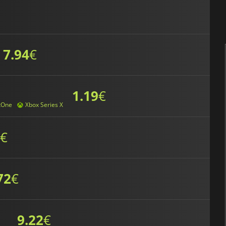
7.94
€
1.19
€
xOne
Xbox Series X
€
72
€
9.22
€