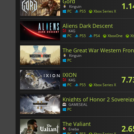
Gord
1.1
Kinguin
PC
PS5
Xbox Series X
Aliens Dark Descent
K4G
PC
PS5
PS4
XboxOne
Xb
The Great War Western Fron
Kinguin
PC
IXION
7.7
K4G
PC
PS5
Xbox Series X
Knights of Honor 2 Sovereig
GAMESEAL
PC
The Valiant
2.6
Eneba
PC
PS5
Xbox Series X