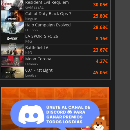
Resident Evil Requiem
30.05€
GAMESEAL
Call of Duty Black Ops 7
25.80€
Kinguin
Halo Campaign Evolved
28.68€
LDShop
EA SPORTS FC 26
8.16€
K4G
Battlefield 6
23.67€
K4G
Moon Corona
4.27€
Difmark
007 First Light
45.05€
LootBar