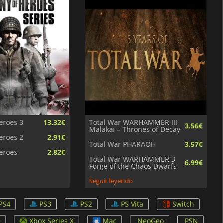
eroes 3
13.32€
Total War WARHAMMER III
3.56€
Malakai – Thrones of Decay
eroes 2
2.91€
Total War PHARAOH
3.57€
eroes
2.82€
Total War WARHAMMER 3
6.99€
Forge of the Chaos Dwarfs
Seguir leyendo
PS4
PS3
PS2
PS Vita
Switch
0
Xbox Series X
Mac
NeoGeo
PSN