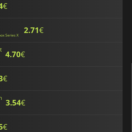
4
€
2.71
€
ox Series X
t
4.70
€
3
€
n
3.54
€
5
€