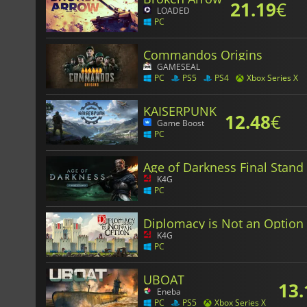
21.19
€
LOADED
PC
Commandos Origins
GAMESEAL
PC
PS5
PS4
Xbox Series X
KAISERPUNK
12.48
€
Game Boost
PC
Age of Darkness Final Stand
K4G
PC
Diplomacy is Not an Option
K4G
PC
UBOAT
13.
Eneba
PC
PS5
Xbox Series X