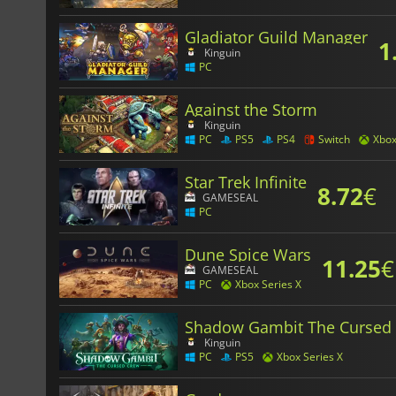
Gladiator Guild Manager
1
Kinguin
PC
Against the Storm
Kinguin
PC
PS5
PS4
Switch
Xbo
Star Trek Infinite
8.72
€
GAMESEAL
PC
Dune Spice Wars
11.25
€
GAMESEAL
PC
Xbox Series X
Shadow Gambit The Cursed
Kinguin
PC
PS5
Xbox Series X