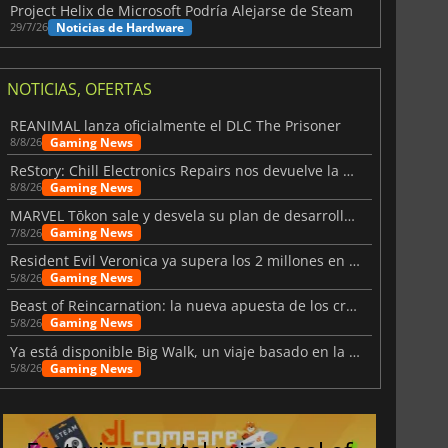
Project Helix de Microsoft Podría Alejarse de Steam
Noticias de Hardware
29/7/26
NOTICIAS, OFERTAS
REANIMAL lanza oficialmente el DLC The Prisoner
Gaming News
8/8/26
ReStory: Chill Electronics Repairs nos devuelve la nostalgia de los 2000
Gaming News
8/8/26
MARVEL Tōkon sale y desvela su plan de desarrollo para el primer año
Gaming News
7/8/26
Resident Evil Veronica ya supera los 2 millones en listas de deseados
Gaming News
5/8/26
Beast of Reincarnation: la nueva apuesta de los creadores de Pokémon
Gaming News
5/8/26
Ya está disponible Big Walk, un viaje basado en la amistad
Gaming News
5/8/26