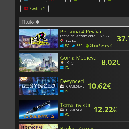
Switch 2
Título
Persona 4 Revival
37.
Fecha de lanzamiento: 17/2/27
Eneba
PC
PS5
Xbox Series X
Going Medieval
8.02
€
Kinguin
PC
Desynced
10.62
€
GAMESEAL
PC
Terra Invicta
12.22
€
GAMESEAL
PC
Broken Arrow