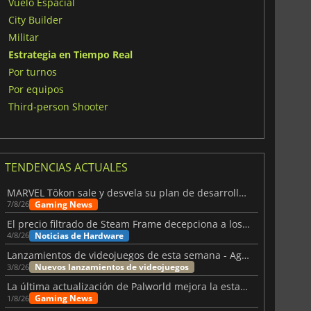
Vuelo Espacial
City Builder
Militar
Estrategia en Tiempo Real
Por turnos
Por equipos
Third-person Shooter
TENDENCIAS ACTUALES
MARVEL Tōkon sale y desvela su plan de desarrollo para el primer año
Gaming News
7/8/26
El precio filtrado de Steam Frame decepciona a los usuarios
Noticias de Hardware
4/8/26
Lanzamientos de videojuegos de esta semana - Agosto de 2026 (semana 32)
Nuevos lanzamientos de videojuegos
3/8/26
La última actualización de Palworld mejora la estabilidad
Gaming News
1/8/26