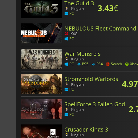
The Guild 3
3.43
€
Kinguin
PC
NEBULOUS Fleet Command
K4G
PC
War Mongrels
Kinguin
PC
PS5
PS4
Switch
Xbo
Stronghold Warlords
4.97
Kinguin
PC
SpellForce 3 Fallen God
2.
Kinguin
PC
Crusader Kings 3
Kinguin