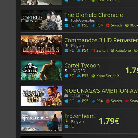
The DioField Chronicle
TodoConsolas
PC
PS5
PS4
Switch
Xbo
Commandos 3 HD Remaster
Kinguin
PC
PS4
Switch
XboxOne
Cartel Tycoon
1.7
LOADED
PC
PS5
Xbox Series X
NOBUNAGA'S AMBITION Aw
GAMESEAL
PC
PS5
PS4
Switch
Swit
Frozenheim
1.79
€
Kinguin
PC