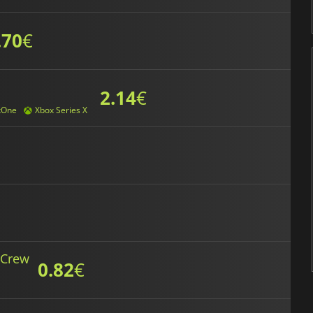
.70
€
2.14
€
xOne
Xbox Series X
 Crew
0.82
€