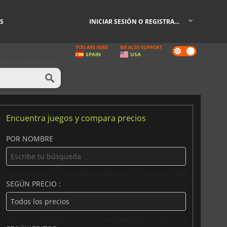
S
INICIAR SESIÓN O REGISTRARSE
YOU ARE HERE
WE ALSO SUPPORT
Dark
SPAIN
USA
mode
Encuentra juegos y compara precios
POR NOMBRE
SEGÚN PRECIO :