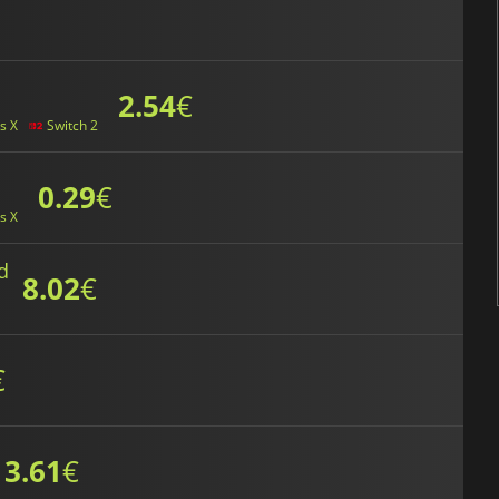
2.54
€
s X
Switch 2
0.29
€
s X
d
8.02
€
€
3.61
€