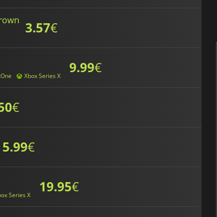
Crown
3.57
€
9.99
€
xOne
Xbox Series X
50
€
5.99
€
19.95
€
ox Series X