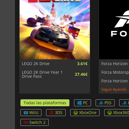
LEGO 2K Drive
3.61€
Forza Horizon
LEGO 2K Drive Year 1
Forza Motorsp
27.46€
Drive Pass
Forza Horizon
Seguir leyendo
Todas las plataformas
PC
PS5
WiiU
3DS
XboxOne
Xbox36
Switch 2