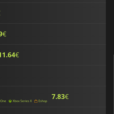
€
9
€
11.64
€
7.83
€
xOne
Xbox Series X
Eshop