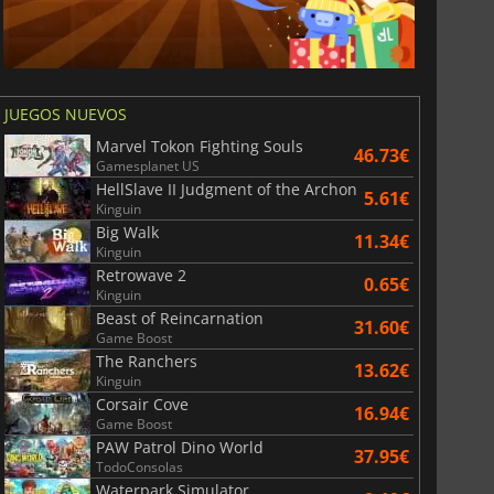
JUEGOS NUEVOS
Marvel Tokon Fighting Souls
46.73€
Gamesplanet US
HellSlave II Judgment of the Archon
5.61€
Kinguin
Big Walk
11.34€
Kinguin
Retrowave 2
0.65€
Kinguin
Beast of Reincarnation
31.60€
Game Boost
The Ranchers
13.62€
Kinguin
Corsair Cove
16.94€
Game Boost
PAW Patrol Dino World
37.95€
TodoConsolas
Waterpark Simulator