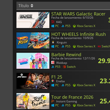
Título
STAR WARS Galactic Racer
Fecha de lanzamiento: 6/10/26
K4G
PC
PS5
Xbox Series X
HOT WHEELS Infinite Rush
Fecha de lanzamiento: 10/9/26
Kinguin
PC
PS5
Xbox Series X
Switc
Barbie Rewind
29.
Fecha de lanzamiento: 12/11/26
Wakkap
PS5
Switch
F1 25
23.
Eneba
PC
PS5
Xbox Series X
Tour de France 2026
25.
Instant Gaming
PC
PS5
Xbox Series X