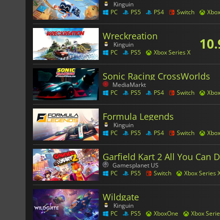
Kinguin
PC
PS5
PS4
Switch
Xbo
Wreckreation
10.
Kinguin
PC
PS5
Xbox Series X
Sonic Racing CrossWorlds
MediaMarkt
PC
PS5
PS4
Switch
Xbo
Formula Legends
Kinguin
PC
PS5
PS4
Switch
Xbo
Garfield Kart 2 All You Can D
Gamesplanet US
PC
PS5
Switch
Xbox Series 
Wildgate
Kinguin
PC
PS5
XboxOne
Xbox Serie