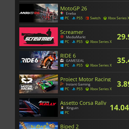
MotoGP 26
Eneba
PC
PS5
Switch
Xbox Series 
Screamer
29.
MediaMarkt
PC
PS5
Xbox Series X
RIDE 6
35.
GAMESEAL
PC
PS5
Xbox Series X
Project Motor Racing
3.8
Instant Gaming
PC
PS5
Xbox Series X
Assetto Corsa Rally
14.04
Kinguin
PC
Biped 2