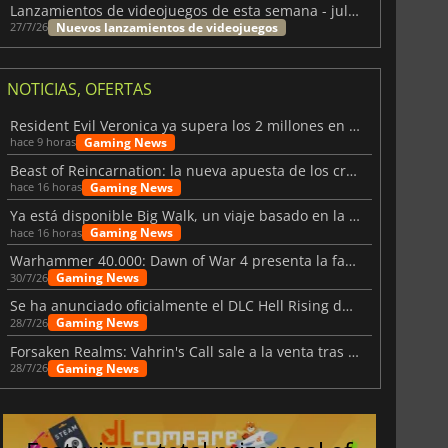
Lanzamientos de videojuegos de esta semana - julio 2026 (semana 31)
Nuevos lanzamientos de videojuegos
27/7/26
NOTICIAS, OFERTAS
Resident Evil Veronica ya supera los 2 millones en listas de deseados
Gaming News
hace 9 horas
Beast of Reincarnation: la nueva apuesta de los creadores de Pokémon
Gaming News
hace 16 horas
Ya está disponible Big Walk, un viaje basado en la amistad
Gaming News
hace 16 horas
Warhammer 40.000: Dawn of War 4 presenta la facción de los Necrones
Gaming News
30/7/26
Se ha anunciado oficialmente el DLC Hell Rising de Nioh 3
Gaming News
28/7/26
Forsaken Realms: Vahrin's Call sale a la venta tras una década
Gaming News
28/7/26