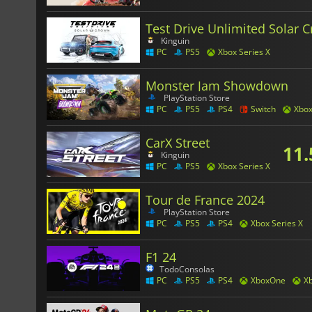
Test Drive Unlimited Solar 
Kinguin
PC
PS5
Xbox Series X
Monster Jam Showdown
PlayStation Store
PC
PS5
PS4
Switch
Xbo
CarX Street
11.
Kinguin
PC
PS5
Xbox Series X
Tour de France 2024
PlayStation Store
PC
PS5
PS4
Xbox Series X
F1 24
TodoConsolas
PC
PS5
PS4
XboxOne
Xb