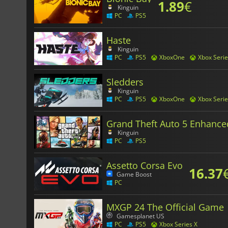
1.89
€
Kinguin
PC
PS5
Haste
Kinguin
PC
PS5
XboxOne
Xbox Serie
Sledders
Kinguin
PC
PS5
XboxOne
Xbox Serie
Grand Theft Auto 5 Enhance
Kinguin
PC
PS5
Assetto Corsa Evo
16.37
Game Boost
PC
MXGP 24 The Official Game
Gamesplanet US
PC
PS5
Xbox Series X