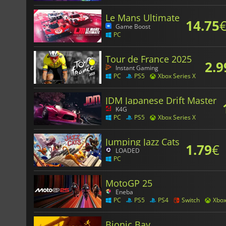
Le Mans Ultimate
14.75
Game Boost
PC
Tour de France 2025
2.9
Instant Gaming
PC
PS5
Xbox Series X
JDM Japanese Drift Master
K4G
PC
PS5
Xbox Series X
Jumping Jazz Cats
1.79
€
LOADED
PC
MotoGP 25
Eneba
PC
PS5
PS4
Switch
Xbo
Bionic Bay