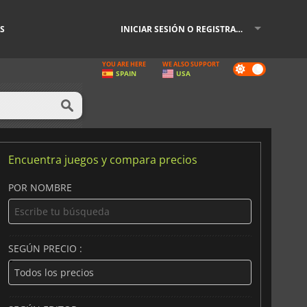
S
INICIAR SESIÓN O REGISTRARSE
YOU ARE HERE
WE ALSO SUPPORT
Dark
SPAIN
USA
mode
Encuentra juegos y compara precios
POR NOMBRE
SEGÚN PRECIO :