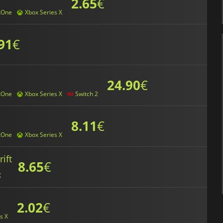
2.65
€
xOne
Xbox Series X
91
€
24.90
€
xOne
Xbox Series X
Switch 2
8.11
€
xOne
Xbox Series X
rift
8.65
€
X
2.02
€
s X