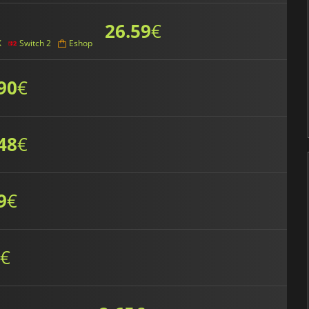
26.59
€
X
Switch 2
Eshop
90
€
48
€
9
€
€