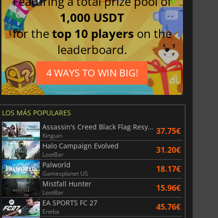
Featuring a total prize pool of
1,000 USDT
for the
top 10 players
on the
leaderboard.
4 WAYS TO WIN BIG!
LOS MÁS POPULARES
Assassin's Creed Black Flag Resynced
37.75€
Kinguin
Halo Campaign Evolved
31.20€
LootBar
Palworld
18.17€
Gamesplanet US
Mistfall Hunter
15.96€
LootBar
EA SPORTS FC 27
45.76€
Eneba