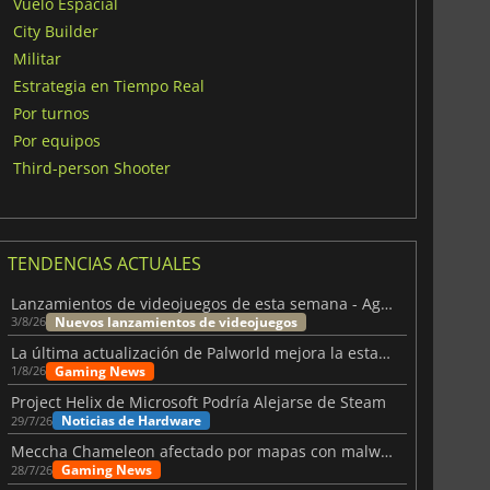
Vuelo Espacial
City Builder
Militar
Estrategia en Tiempo Real
Por turnos
Por equipos
Third-person Shooter
TENDENCIAS ACTUALES
Lanzamientos de videojuegos de esta semana - Agosto de 2026 (semana 32)
Nuevos lanzamientos de videojuegos
3/8/26
La última actualización de Palworld mejora la estabilidad
Gaming News
1/8/26
Project Helix de Microsoft Podría Alejarse de Steam
Noticias de Hardware
29/7/26
Meccha Chameleon afectado por mapas con malware y Discord
Gaming News
28/7/26