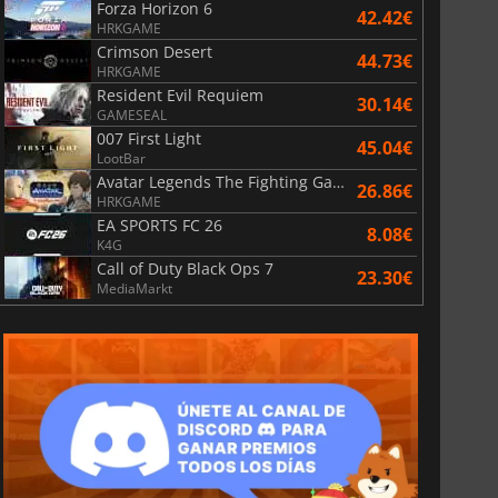
Forza Horizon 6
42.42€
HRKGAME
Crimson Desert
44.73€
HRKGAME
Resident Evil Requiem
30.14€
GAMESEAL
007 First Light
45.04€
LootBar
Avatar Legends The Fighting Game
26.86€
HRKGAME
EA SPORTS FC 26
8.08€
K4G
Call of Duty Black Ops 7
23.30€
MediaMarkt