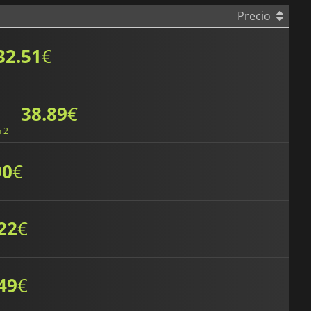
Precio
32.51
€
38.89
€
h 2
90
€
22
€
49
€