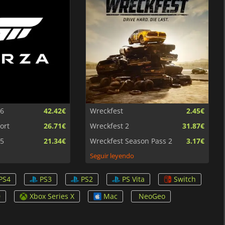
 6
42.42€
Wreckfest
2.45€
ort
26.71€
Wreckfest 2
31.87€
 5
21.34€
Wreckfest Season Pass 2
3.17€
Seguir leyendo
PS4
PS3
PS2
PS Vita
Switch
0
Xbox Series X
Mac
NeoGeo