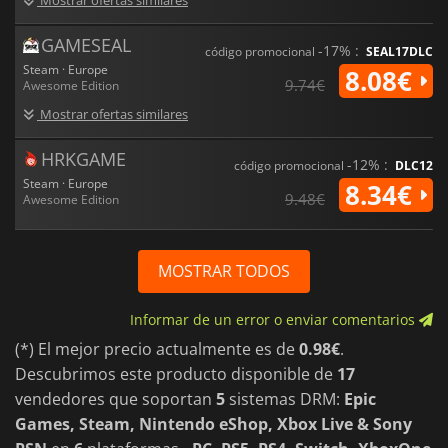
GAMESEAL
-17% :
código promocional
SEAL17DLC
Steam · Europe
8.08€
9.74€
Awesome Edition
Mostrar ofertas similares
HRKGAME
-12% :
código promocional
DLC12
Steam · Europe
8.34€
9.48€
Awesome Edition
MOSTRAR TODOS
Informar de un error o enviar comentarios
(*) El mejor precio actualmente es de
0.98€
.
Descubrimos este producto disponible de
17
vendedores que soportan
5
sistemas DRM:
Epic
Games, Steam, Nintendo eShop, Xbox Live & Sony