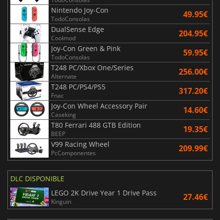
Nintendo Joy-Con
49.95€
TodoConsolas
DualSense Edge
204.95€
Coolmod
Joy-Con Green & Pink
59.95€
TodoConsolas
T248 PC/Xbox One/Series
256.00€
Alternate
T248 PC/PS4/PS5
317.20€
Fnac
Joy-Con Wheel Accessory Pair
14.60€
Caseking
T80 Ferrari 488 GTB Edition
19.35€
BEEP
V99 Racing Wheel
209.99€
PcComponentes
DLC DISPONIBLE
LEGO 2K Drive Year 1 Drive Pass
27.46€
Kinguin