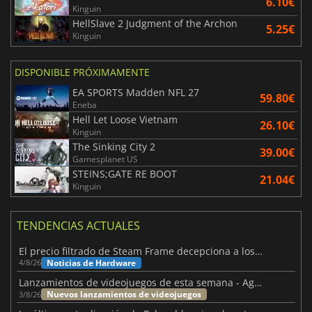
6.10€
Kinguin
HellSlave 2 Judgment of the Archon
5.25€
Kinguin
DISPONIBLE PRÓXIMAMENTE
EA SPORTS Madden NFL 27
59.80€
Eneba
Hell Let Loose Vietnam
26.10€
Kinguin
The Sinking City 2
39.00€
Gamesplanet US
STEINS;GATE RE BOOT
21.04€
Kinguin
TENDENCIAS ACTUALES
El precio filtrado de Steam Frame decepciona a los usuarios
Noticias de Hardware
4/8/26
Lanzamientos de videojuegos de esta semana - Agosto de 2026 (semana 32)
Nuevos lanzamientos de videojuegos
3/8/26