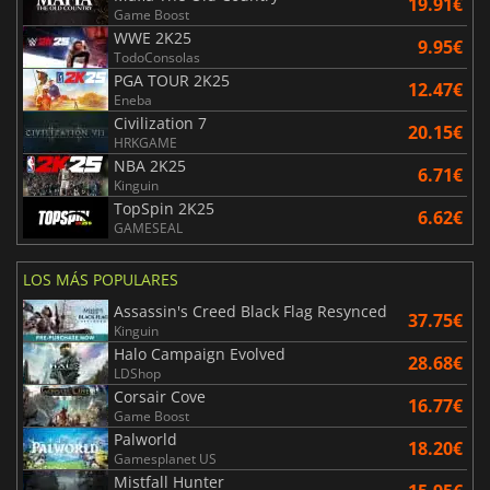
19.91€
Game Boost
WWE 2K25
9.95€
TodoConsolas
PGA TOUR 2K25
12.47€
Eneba
Civilization 7
20.15€
HRKGAME
NBA 2K25
6.71€
Kinguin
TopSpin 2K25
6.62€
GAMESEAL
LOS MÁS POPULARES
Assassin's Creed Black Flag Resynced
37.75€
Kinguin
Halo Campaign Evolved
28.68€
LDShop
Corsair Cove
16.77€
Game Boost
Palworld
18.20€
Gamesplanet US
Mistfall Hunter