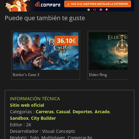
Puede que también te guste
36.10
€
1
Baldur's Gate 3
Elden Ring
INFORMACIÓN TÉCNICA
Sitio web oficial
Categorías :
Carreras
,
Casual
,
Deportes
,
Arcade
,
Sandbox
,
City Builder
Editor : 2K
Desarrollador : Visual Concepts
Modo(s) : Solo, Multiplayer, Cooperação