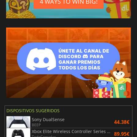
4 WAYS TO WIN BIG!
Portugués
DISPOSITIVOS SUGERIDOS
Sony DualSense
44.38€
BEEP
Xbox Elite Wireless Controller Series 2 - Black
89.95€
TodoConsolas