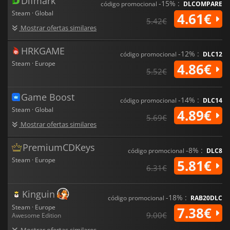
Difmark
-15% :
código promocional
DLCOMPARE
Steam · Global
4.61€
5.42€
Mostrar ofertas similares
HRKGAME
-12% :
código promocional
DLC12
Steam · Europe
4.86€
5.52€
Game Boost
-14% :
código promocional
DLC14
Steam · Global
4.89€
5.69€
Mostrar ofertas similares
PremiumCDKeys
-8% :
código promocional
DLC8
Steam · Europe
5.81€
6.31€
Kinguin
-18% :
código promocional
RAB20DLC
Steam · Europe
7.38€
9.00€
Awesome Edition
Mostrar ofertas similares