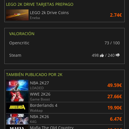
LEGO 2K DRIVE TARJETAS PREPAGO
LEGO 2k Drive Coins
2.74€
Eneba
VALORACIÓN
Opencritic
73 / 100
Steam
498
/ 240
TAMBIÉN PUBLICADO POR 2K
NBA 2K27
49.59€
LOADED
WWE 2K26
27.66€
Game Boost
Borderlands 4
19.90€
Wakkap
NBA 2K26
6.47€
K4G
Mafia The Old Country