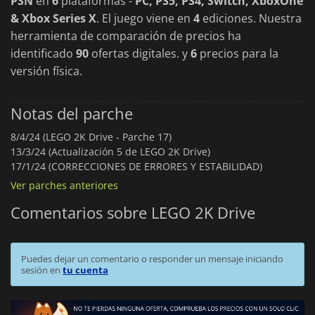
PSN
en
6
plataformas -
PC, PS5, PS4, Switch, XboxOne
& Xbox Series X
. El juego viene en
4
ediciones. Nuestra
herramienta de comparación de precios ha
identificado
90
ofertas digitales. y
6
precios para la
versión física.
Notas del parche
8/4/24 (LEGO 2K Drive - Parche 17)
13/3/24 (Actualización 5 de LEGO 2K Drive)
17/1/24 (CORRECCIONES DE ERRORES Y ESTABILIDAD)
Ver parches anteriores
Comentarios sobre LEGO 2K Drive
Puedes dejar un comentario o responder un mensaje iniciando
sesión en
tu cuenta