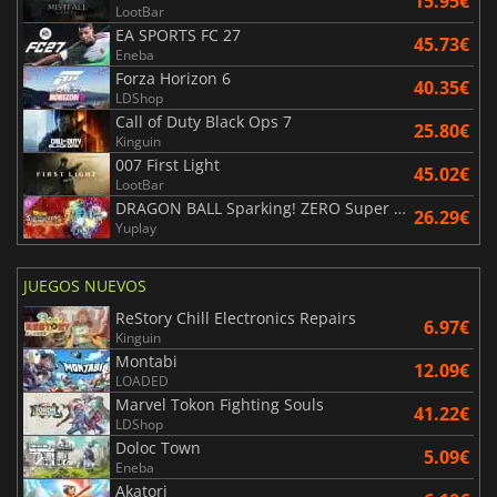
15.95€
LootBar
EA SPORTS FC 27
45.73€
Eneba
Forza Horizon 6
40.35€
LDShop
Call of Duty Black Ops 7
25.80€
Kinguin
007 First Light
45.02€
LootBar
DRAGON BALL Sparking! ZERO Super Limit Breaking NEO
26.29€
Yuplay
JUEGOS NUEVOS
ReStory Chill Electronics Repairs
6.97€
Kinguin
Montabi
12.09€
LOADED
Marvel Tokon Fighting Souls
41.22€
LDShop
Doloc Town
5.09€
Eneba
Akatori