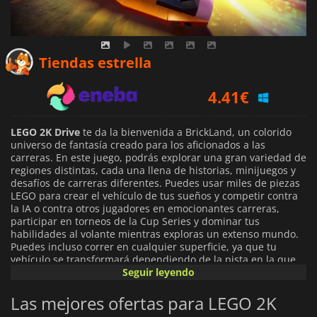
3.67
€
Tiendas estrella
4.41
€
10.19
€
LEGO 2K Drive
te da la bienvenida a BrickLand, un colorido
universo de fantasía creado para los aficionados a las
carreras. En este juego, podrás explorar una gran variedad de
regiones distintas, cada una llena de historias, minijuegos y
desafíos de carreras diferentes. Puedes usar miles de piezas
LEGO para crear el vehículo de tus sueños y competir contra
la IA o contra otros jugadores en emocionantes carreras,
participar en torneos de la Cup Series y dominar tus
habilidades al volante mientras exploras un extenso mundo.
Puedes incluso correr en cualquier superficie, ya que tu
vehículo se transformará dependiendo de la pista en la que
estés compitiendo. Si quieres tomar un atajo a través de un
Seguir leyendo
lago, tu coche se transformará automáticamente en una
lancha rápida para que puedas dejar atrás a tus oponentes.
Las mejores ofertas para LEGO 2K