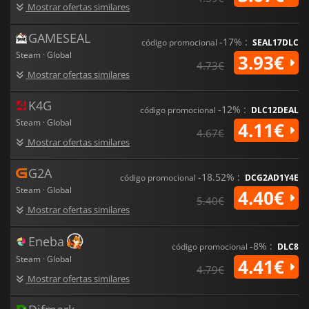
Mostrar ofertas similares
GAMESEAL
-17% :
código promocional
SEAL17DLC
Steam · Global
3.93€
4.73€
Mostrar ofertas similares
K4G
-12% :
código promocional
DLC12DEAL
Steam · Global
4.11€
4.67€
Mostrar ofertas similares
G2A
-18.52% :
código promocional
DCG2AD1Y4E
Steam · Global
4.40€
5.40€
Mostrar ofertas similares
Eneba
-8% :
código promocional
DLC8
Steam · Global
4.41€
4.79€
Mostrar ofertas similares