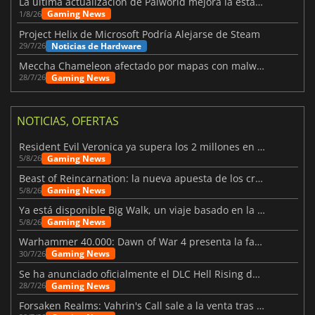
La última actualización de Palworld mejora la estabilidad
Gaming News
1/8/26
Project Helix de Microsoft Podría Alejarse de Steam
Noticias de Hardware
29/7/26
Meccha Chameleon afectado por mapas con malware y Discord
Gaming News
28/7/26
NOTICIAS, OFERTAS
Resident Evil Veronica ya supera los 2 millones en listas de deseados
Gaming News
5/8/26
Beast of Reincarnation: la nueva apuesta de los creadores de Pokémon
Gaming News
5/8/26
Ya está disponible Big Walk, un viaje basado en la amistad
Gaming News
5/8/26
Warhammer 40.000: Dawn of War 4 presenta la facción de los Necrones
Gaming News
30/7/26
Se ha anunciado oficialmente el DLC Hell Rising de Nioh 3
Gaming News
28/7/26
Forsaken Realms: Vahrin's Call sale a la venta tras una década