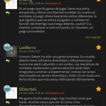
26 mar 2026, 9:58
en
dlcompare.fr
Es un juego que da ganas de jugar, tiene una pinta
estupenda y ofrece una libertad increíble. En cuanto al
combate, el juego ofrece bastantes estilos diferentes, lo
que significa que se anima al jugador a cambiar en
función del enemigo que tenga delante, ¿quizá? O a
intentar complacer a todo el mundo. En resumen, un
juego prometedor.
Ver original
LaviBorra
26 mar 2026, 8:27
Crimson Desert ha sido una grata sorpresa. Su mundo
abierto tiene suficiente diversidad y vida propia que
nunca me siento aburrido o sin rumbo. Las mecánicas de
combate, exploración y personalización están bien
integradas y animan a experimentar. Incluso las tareas
más simples se sienten divertidas y útiles. Es sin duda uno
de los títulos que más estoy disfrutando últimamente.
SlDiorite5
26 mar 2026, 0:30
en
dlcompare.com
Me gusta mucho este juego. Hay muchas cosas que
hacer, muchas cosas que ver. Es como si los
desarrolladores hubieran intentado poner en el juego