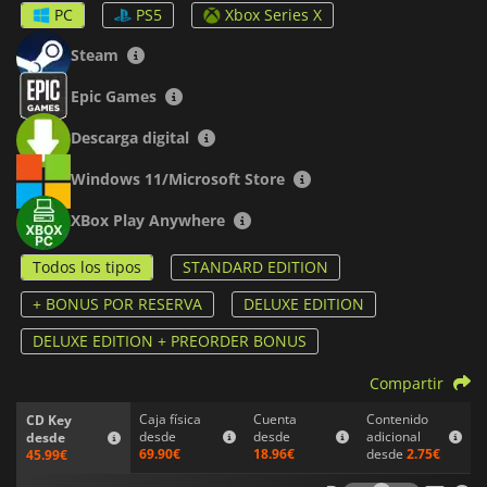
Black Desert Online, y presenta emocionantes combates en
PC
PS5
Xbox Series X
los que lucharás contra una amplia gama de enemigos,
incluyendo humanos y bestias míticas de todo tipo. El juego
Steam
te ofrece una impresionante gama de opciones de
personalización y de armas que empuñar en combate.
Epic Games
Con gráficos muy detallados y mucha acción, Crimson Desert
Descarga digital
es una aventura épica en un mundo de fantasía medieval que
cuenta la historia de una saga escrita con sangre.
Windows 11/Microsoft Store
XBox Play Anywhere
Todos los tipos
STANDARD EDITION
+ BONUS POR RESERVA
DELUXE EDITION
DELUXE EDITION + PREORDER BONUS
Compartir
Caja física
Cuenta
Contenido
CD Key
desde
desde
adicional
desde
69.90€
18.96€
desde
2.75€
45.99€
Tarifas