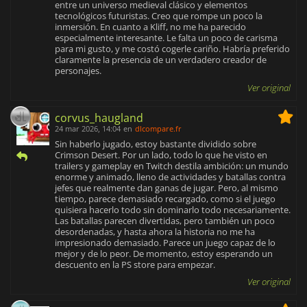
entre un universo medieval clásico y elementos
tecnológicos futuristas. Creo que rompe un poco la
inmersión. En cuanto a Kliff, no me ha parecido
especialmente interesante. Le falta un poco de carisma
para mi gusto, y me costó cogerle cariño. Habría preferido
claramente la presencia de un verdadero creador de
personajes.
Ver original
corvus_haugland
24 mar 2026, 14:04
en
dlcompare.fr
Sin haberlo jugado, estoy bastante dividido sobre
Crimson Desert. Por un lado, todo lo que he visto en
trailers y gameplay en Twitch destila ambición: un mundo
enorme y animado, lleno de actividades y batallas contra
jefes que realmente dan ganas de jugar. Pero, al mismo
tiempo, parece demasiado recargado, como si el juego
quisiera hacerlo todo sin dominarlo todo necesariamente.
Las batallas parecen divertidas, pero también un poco
desordenadas, y hasta ahora la historia no me ha
impresionado demasiado. Parece un juego capaz de lo
mejor y de lo peor. De momento, estoy esperando un
descuento en la PS store para empezar.
Ver original