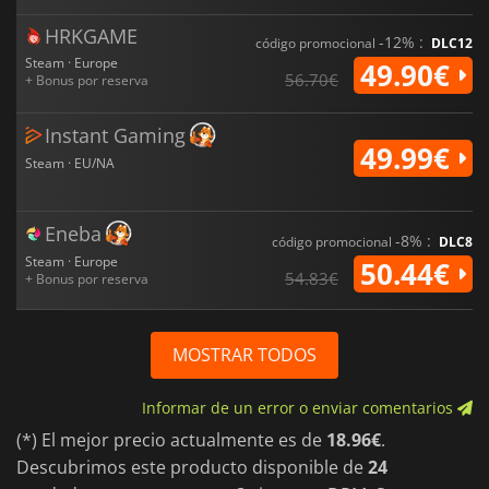
HRKGAME
-12% :
código promocional
DLC12
Steam · Europe
49.90€
56.70€
+ Bonus por reserva
Instant Gaming
49.99€
Steam · EU/NA
Eneba
-8% :
código promocional
DLC8
Steam · Europe
50.44€
54.83€
+ Bonus por reserva
MOSTRAR TODOS
Informar de un error o enviar comentarios
(*) El mejor precio actualmente es de
18.96€
.
Descubrimos este producto disponible de
24