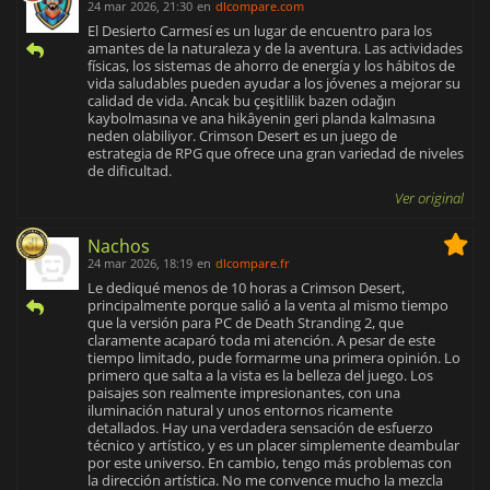
24 mar 2026, 21:30
en
dlcompare.com
El Desierto Carmesí es un lugar de encuentro para los
amantes de la naturaleza y de la aventura. Las actividades
físicas, los sistemas de ahorro de energía y los hábitos de
vida saludables pueden ayudar a los jóvenes a mejorar su
calidad de vida. Ancak bu çeşitlilik bazen odağın
kaybolmasına ve ana hikâyenin geri planda kalmasına
neden olabiliyor. Crimson Desert es un juego de
estrategia de RPG que ofrece una gran variedad de niveles
de dificultad.
Ver original
Nachos
24 mar 2026, 18:19
en
dlcompare.fr
Le dediqué menos de 10 horas a Crimson Desert,
principalmente porque salió a la venta al mismo tiempo
que la versión para PC de Death Stranding 2, que
claramente acaparó toda mi atención. A pesar de este
tiempo limitado, pude formarme una primera opinión. Lo
primero que salta a la vista es la belleza del juego. Los
paisajes son realmente impresionantes, con una
iluminación natural y unos entornos ricamente
detallados. Hay una verdadera sensación de esfuerzo
técnico y artístico, y es un placer simplemente deambular
por este universo. En cambio, tengo más problemas con
la dirección artística. No me convence mucho la mezcla