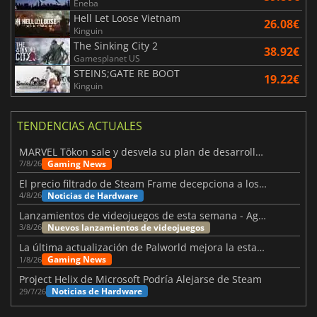
Eneba
Hell Let Loose Vietnam
26.08€
Kinguin
The Sinking City 2
38.92€
Gamesplanet US
STEINS;GATE RE BOOT
19.22€
Kinguin
TENDENCIAS ACTUALES
MARVEL Tōkon sale y desvela su plan de desarrollo para el primer año
Gaming News
7/8/26
El precio filtrado de Steam Frame decepciona a los usuarios
Noticias de Hardware
4/8/26
Lanzamientos de videojuegos de esta semana - Agosto de 2026 (semana 32)
Nuevos lanzamientos de videojuegos
3/8/26
La última actualización de Palworld mejora la estabilidad
Gaming News
1/8/26
Project Helix de Microsoft Podría Alejarse de Steam
Noticias de Hardware
29/7/26