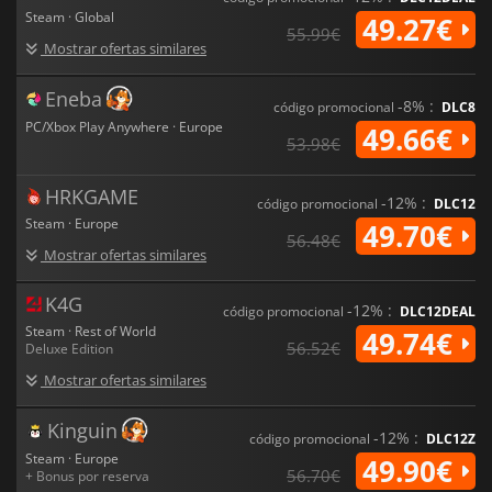
Steam · Global
49.27€
55.99€
Mostrar ofertas similares
Eneba
-8% :
código promocional
DLC8
PC/Xbox Play Anywhere · Europe
49.66€
53.98€
HRKGAME
-12% :
código promocional
DLC12
Steam · Europe
49.70€
56.48€
Mostrar ofertas similares
K4G
-12% :
código promocional
DLC12DEAL
Steam · Rest of World
49.74€
56.52€
Deluxe Edition
Mostrar ofertas similares
Kinguin
-12% :
código promocional
DLC12Z
Steam · Europe
49.90€
56.70€
+ Bonus por reserva