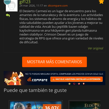
gif123
24 mar 2026, 11:17
en
dlcompare.com
El Desierto Carmesí es un lugar de encuentro para los
amantes de la naturaleza y de la aventura. Las actividades
físicas, los sistemas de ahorro de energía y los hábitos de
vida saludables pueden ayudar a los jóvenes a mejorar su
calidad de vida. Ancak bu çeşitlilik bazen odağın
kaybolmasına ve ana hikâyenin geri planda kalmasına
neden olabiliyor. Crimson Desert es un juego de
estrategia de RPG que ofrece una gran variedad de niveles
de dificultad.
Ver original
MOSTRAR MÁS COMENTARIOS
Puede que también te guste
36.07
€
1