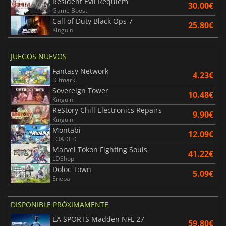
Resident Evil Requiem
30.00€
Game Boost
Call of Duty Black Ops 7
25.80€
Kinguin
JUEGOS NUEVOS
Fantasy Network
4.23€
Difmark
Sovereign Tower
10.48€
Kinguin
ReStory Chill Electronics Repairs
9.90€
Kinguin
Montabi
12.09€
LOADED
Marvel Tokon Fighting Souls
41.22€
LDShop
Doloc Town
5.09€
Eneba
DISPONIBLE PRÓXIMAMENTE
EA SPORTS Madden NFL 27
59.80€