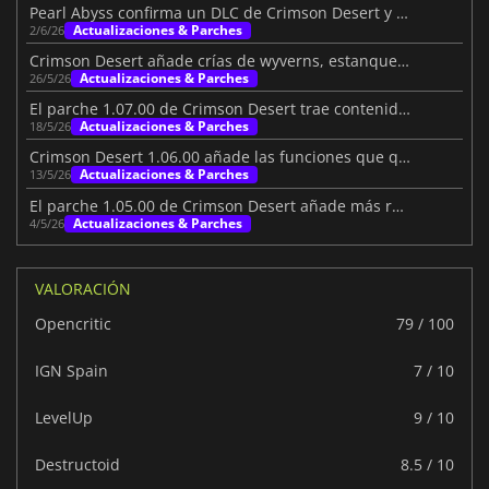
Pearl Abyss confirma un DLC de Crimson Desert y futuros contenidos
Actualizaciones & Parches
2/6/26
Crimson Desert añade crías de wyverns, estanques y mucho más
Actualizaciones & Parches
26/5/26
El parche 1.07.00 de Crimson Desert trae contenido y mejoras
Actualizaciones & Parches
18/5/26
Crimson Desert 1.06.00 añade las funciones que querían los jugadores
Actualizaciones & Parches
13/5/26
El parche 1.05.00 de Crimson Desert añade más razones para volver
Actualizaciones & Parches
4/5/26
VALORACIÓN
Opencritic
79 / 100
IGN Spain
7 / 10
LevelUp
9 / 10
Destructoid
8.5 / 10