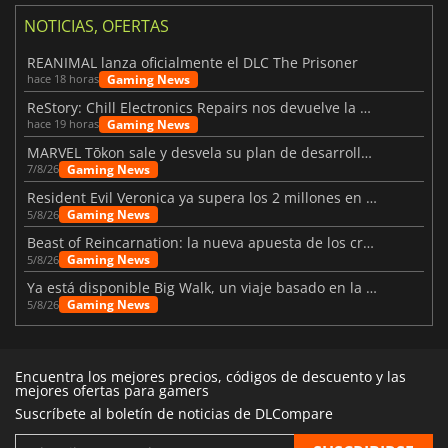
NOTICIAS, OFERTAS
REANIMAL lanza oficialmente el DLC The Prisoner
Gaming News
hace 18 horas
ReStory: Chill Electronics Repairs nos devuelve la nostalgia de los 2000
Gaming News
hace 19 horas
MARVEL Tōkon sale y desvela su plan de desarrollo para el primer año
Gaming News
7/8/26
Resident Evil Veronica ya supera los 2 millones en listas de deseados
Gaming News
5/8/26
Beast of Reincarnation: la nueva apuesta de los creadores de Pokémon
Gaming News
5/8/26
Ya está disponible Big Walk, un viaje basado en la amistad
Gaming News
5/8/26
Encuentra los mejores precios, códigos de descuento y las
mejores ofertas para gamers
Suscríbete al boletín de noticias de DLCompare