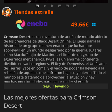
47.48
€
Tiendas estrella
49.66
€
49.99
€
Crimson Desert
es una aventura de acción de mundo abierto
de los creadores de Black Desert Online. El juego narra la
historia de un grupo de mercenarios que luchan por
sobrevivir en un mundo desgarrado por la guerra. Jugarás
como Macduff, hijo de Martinus, el líder de un grupo de
aguerridos mercenarios. Pywel es un enorme continente
dividido en varias regiones. El Rey de Demeniss, el Unificador
de Tierras, yace en coma, y el vacío de poder ha llevado a la
rebelión de aquellos que sufrieron bajo su gobierno. Todo el
mundo está tratando de aprovechar la situación y hay
muchas oportunidades para ganar poder si eres lo
suficientemente inteligente y fuerte. Pero el viaje es peligroso,
Seguir leyendo
y necesitarás encontrar amigos que te apoyen en tus
esfuerzos y ganar su confianza si quieres sobrevivir en este
Las mejores ofertas para Crimson
mundo.
Desert
En cuanto a la jugabilidad, Crimson Desert se parece mucho a