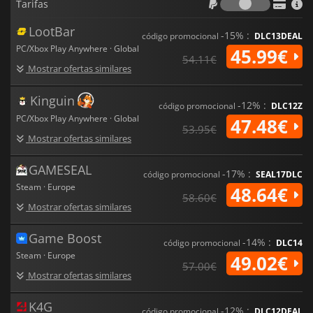
Tarifas
LootBar
-15% :
código promocional
DLC13DEAL
PC/Xbox Play Anywhere · Global
45.99€
54.11€
Mostrar ofertas similares
Kinguin
-12% :
código promocional
DLC12Z
PC/Xbox Play Anywhere · Global
47.48€
53.95€
Mostrar ofertas similares
GAMESEAL
-17% :
código promocional
SEAL17DLC
Steam · Europe
48.64€
58.60€
Mostrar ofertas similares
Game Boost
-14% :
código promocional
DLC14
Steam · Europe
49.02€
57.00€
Mostrar ofertas similares
K4G
-12% :
código promocional
DLC12DEAL