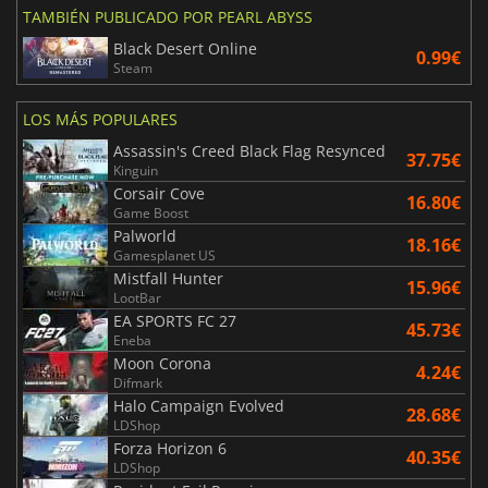
TAMBIÉN PUBLICADO POR PEARL ABYSS
Black Desert Online
0.99€
Steam
LOS MÁS POPULARES
Assassin's Creed Black Flag Resynced
37.75€
Kinguin
Corsair Cove
16.80€
Game Boost
Palworld
18.16€
Gamesplanet US
Mistfall Hunter
15.96€
LootBar
EA SPORTS FC 27
45.73€
Eneba
Moon Corona
4.24€
Difmark
Halo Campaign Evolved
28.68€
LDShop
Forza Horizon 6
40.35€
LDShop