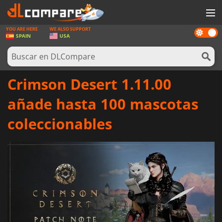
YOU ARE HERE
WE ALSO SUPPORT
Dark
JUEGOS
SPAIN
USA
mode
TARJETAS PREPAGO
SOFTWARE
Crimson Desert 1.11.00
REWARDS
añade hasta 100 mascotas
HARDWARE
coleccionables
NOTICIAS
INICIAR SESIÓN O REGISTRARSE