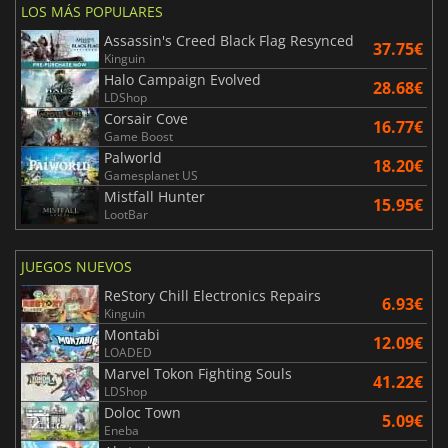
LOS MÁS POPULARES
Assassin's Creed Black Flag Resynced
37.75€
Kinguin
Halo Campaign Evolved
28.68€
LDShop
Corsair Cove
16.77€
Game Boost
Palworld
18.20€
Gamesplanet US
Mistfall Hunter
15.95€
LootBar
JUEGOS NUEVOS
ReStory Chill Electronics Repairs
6.93€
Kinguin
Montabi
12.09€
LOADED
Marvel Tokon Fighting Souls
41.22€
LDShop
Doloc Town
5.09€
Eneba