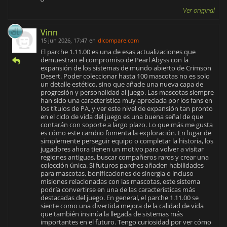
Ver original
Vinn
15 jun 2026, 17:47
en
dlcompare.com
El parche 1.11.00 es una de esas actualizaciones que
demuestran el compromiso de Pearl Abyss con la
expansión de los sistemas de mundo abierto de Crimson
Desert. Poder coleccionar hasta 100 mascotas no es solo
un detalle estético, sino que añade una nueva capa de
progresión y personalidad al juego. Las mascotas siempre
han sido una característica muy apreciada por los fans en
los títulos de PA, y ver este nivel de expansión tan pronto
en el ciclo de vida del juego es una buena señal de que
contarán con soporte a largo plazo. Lo que más me gusta
es cómo este cambio fomenta la exploración. En lugar de
simplemente perseguir equipo o completar la historia, los
jugadores ahora tienen un motivo para volver a visitar
regiones antiguas, buscar compañeros raros y crear una
colección única. Si futuros parches añaden habilidades
para mascotas, bonificaciones de sinergia o incluso
misiones relacionadas con las mascotas, este sistema
podría convertirse en una de las características más
destacadas del juego. En general, el parche 1.11.00 se
siente como una divertida mejora de la calidad de vida
que también insinúa la llegada de sistemas más
importantes en el futuro. Tengo curiosidad por ver cómo