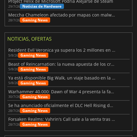
Project Helix de Microsoft Podría Alejarse de Steam
Noticias de Hardware
29/7/26
Meccha Chameleon afectado por mapas con malware y Discord
Gaming News
28/7/26
NOTICIAS, OFERTAS
Resident Evil Veronica ya supera los 2 millones en listas de deseados
Gaming News
5/8/26
Beast of Reincarnation: la nueva apuesta de los creadores de Pokémon
Gaming News
5/8/26
Ya está disponible Big Walk, un viaje basado en la amistad
Gaming News
5/8/26
Warhammer 40.000: Dawn of War 4 presenta la facción de los Necrones
Gaming News
30/7/26
Se ha anunciado oficialmente el DLC Hell Rising de Nioh 3
Gaming News
28/7/26
Forsaken Realms: Vahrin's Call sale a la venta tras una década
Gaming News
28/7/26