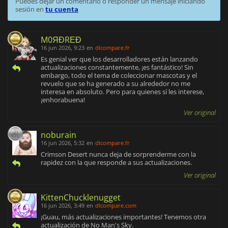
Puedes dejar un comentario o responder un mensaje iniciando
sesión en
tu cuenta
M0ЯĐRΕĐ
16 jun 2026, 9:23
en
dlcompare.fr
Es genial ver que los desarrolladores están lanzando
actualizaciones constantemente, ¡es fantástico! Sin
embargo, todo el tema de coleccionar mascotas y el
revuelo que se ha generado a su alrededor no me
interesa en absoluto. Pero para quienes sí les interese,
¡enhorabuena!
Ver original
noburain
16 jun 2026, 5:32
en
dlcompare.fr
Crimson Desert nunca deja de sorprenderme con la
rapidez con la que responde a sus actualizaciones.
Ver original
KittenChucklenugget
16 jun 2026, 3:49
en
dlcompare.com
¡Guau, más actualizaciones importantes! Tenemos otra
actualización de No Man's Sky.