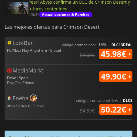
Pearl Abyss confirma un DLC de Crimson Desert y
futuros contenidos
2/6/26
Actualizaciones & Parches
Las mejores ofertas para Crimson Desert
LootBar
-15% :
código promocional
DLC13DEAL
PC/Xbox Play Anywhere · Global
45.98€
54.09€
MediaMarkt
49.90€
Envío · Spain
Day One Edition
Eneba
-8% :
código promocional
DLC8
Xbox Series X · Global
50.22€
54.59€