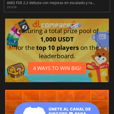
AMD FSR 2.2 debuta con mejoras en escalado y ray tracing
25/3/26
Featuring a total prize pool of
1,000 USDT
for the
top 10 players
on the
leaderboard.
4 WAYS TO WIN BIG!