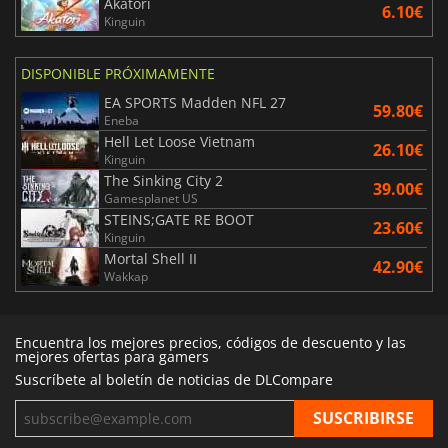
Akatori
6.10€
Kinguin
DISPONIBLE PRÓXIMAMENTE
EA SPORTS Madden NFL 27
59.80€
Eneba
Hell Let Loose Vietnam
26.10€
Kinguin
The Sinking City 2
39.00€
Gamesplanet US
STEINS;GATE RE BOOT
23.60€
Kinguin
Mortal Shell II
42.90€
Wakkap
Encuentra los mejores precios, códigos de descuento y las
mejores ofertas para gamers
Suscríbete al boletín de noticias de DLCompare