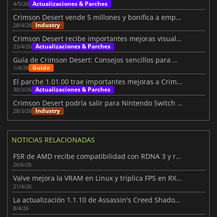
Actualizaciones & Parches
4/5/26
Crimson Desert vende 5 millones y bonifica a empleados
Industry
28/4/26
Crimson Desert recibe importantes mejoras visuales y de juego
Actualizaciones & Parches
23/4/26
Guía de Crimson Desert: Consejos sencillos para mejorar tu viaje
Guide
1/4/26
El parche 1.01.00 trae importantes mejoras a Crimson Desert
Actualizaciones & Parches
30/3/26
Crimson Desert podría salir para Nintendo Switch 2 en el futuro
Industry
28/3/26
NOTICIAS RELACIONADAS
FSR de AMD recibe compatibilidad con RDNA 3 y ray tracing mejorado
26/6/26
Valve mejora la VRAM en Linux y triplica FPS en RX 6500 XT
21/4/26
La actualización 1.1.10 de Assassin's Creed Shadows mejora la jugabilidad
8/4/26