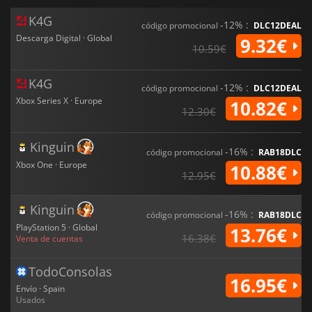
K4G
-12% :
código promocional
DLC12DEAL
Descarga Digital · Global
9.32€
10.59€
K4G
-12% :
código promocional
DLC12DEAL
Xbox Series X · Europe
10.82€
12.30€
Kinguin
-16% :
código promocional
RAB18DLC
Xbox One · Europe
10.88€
12.95€
Kinguin
-16% :
código promocional
RAB18DLC
PlayStation 5 · Global
13.76€
16.38€
Venta de cuentas
TodoConsolas
16.95€
Envío · Spain
Usados