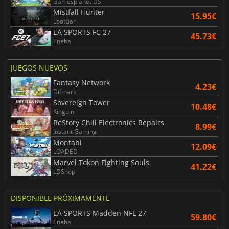
Gamesplanet US
Mistfall Hunter
15.95€
LootBar
EA SPORTS FC 27
45.73€
Eneba
JUEGOS NUEVOS
Fantasy Network
4.23€
Difmark
Sovereign Tower
10.48€
Kinguin
ReStory Chill Electronics Repairs
8.99€
Instant Gaming
Montabi
12.09€
LOADED
Marvel Tokon Fighting Souls
41.22€
LDShop
DISPONIBLE PRÓXIMAMENTE
EA SPORTS Madden NFL 27
59.80€
Eneba