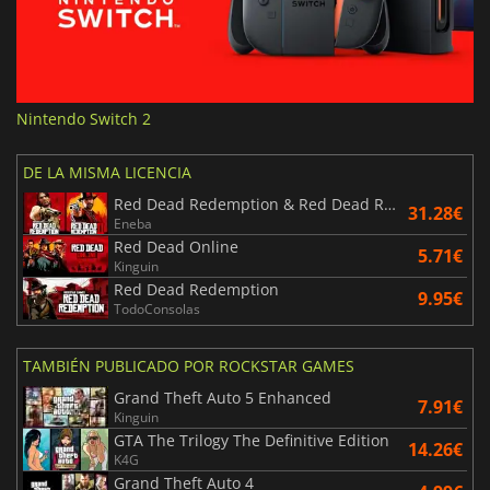
Nintendo Switch 2
DE LA MISMA LICENCIA
Red Dead Redemption & Red Dead Redemption 2 Bundle
31.28€
Eneba
Red Dead Online
5.71€
Kinguin
Red Dead Redemption
9.95€
TodoConsolas
TAMBIÉN PUBLICADO POR ROCKSTAR GAMES
Grand Theft Auto 5 Enhanced
7.91€
Kinguin
GTA The Trilogy The Definitive Edition
14.26€
K4G
Grand Theft Auto 4