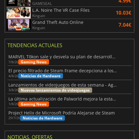
4.99€
GAMESEAL
L.A. Noire The VR Case Files
10.03€
Kinguin
Grand Theft Auto Online
7.04€
Kinguin
TENDENCIAS ACTUALES
MARVEL Tōkon sale y desvela su plan de desarrollo para el primer año
Gaming News
7/8/26
El precio filtrado de Steam Frame decepciona a los usuarios
Noticias de Hardware
4/8/26
Lanzamientos de videojuegos de esta semana - Agosto de 2026 (semana 32)
Nuevos lanzamientos de videojuegos
3/8/26
La última actualización de Palworld mejora la estabilidad
Gaming News
1/8/26
Project Helix de Microsoft Podría Alejarse de Steam
Noticias de Hardware
29/7/26
NOTICIAS, OFERTAS