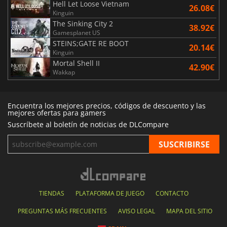
Hell Let Loose Vietnam
26.08€
Kinguin
The Sinking City 2
38.92€
Gamesplanet US
STEINS;GATE RE BOOT
20.14€
Kinguin
Mortal Shell II
42.90€
Wakkap
Encuentra los mejores precios, códigos de descuento y las
mejores ofertas para gamers
Suscríbete al boletín de noticias de DLCompare
TIENDAS
PLATAFORMA DE JUEGO
CONTACTO
PREGUNTAS MÁS FRECUENTES
AVISO LEGAL
MAPA DEL SITIO