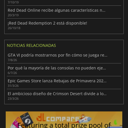
7/10/19
Red Dead Online recibe algunas características nuevas en su actualización de primavera
20/3/19
¡Red Dead Redemption 2 está disponible!
26/10/18
NOTICIAS RELACIONADAS
GTA VI podría mostrarnos por fin cómo se juega realmente al juego
7/8/26
Por qué la mayoría de las consolas no pueden ejecutar GTA VI a 60 FPS
6/7/26
Epic Games Store lanza Rebajas de Primavera 2026 con Grandes Descuentos
31/3/26
El ambicioso diseño de Crimson Desert divide a los jugadores
23/3/26
Featuring a total prize pool of