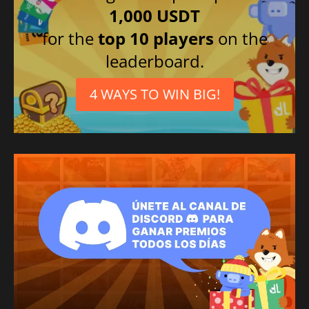
1,000 USDT
for the
top 10 players
on the
leaderboard.
4 WAYS TO WIN BIG!