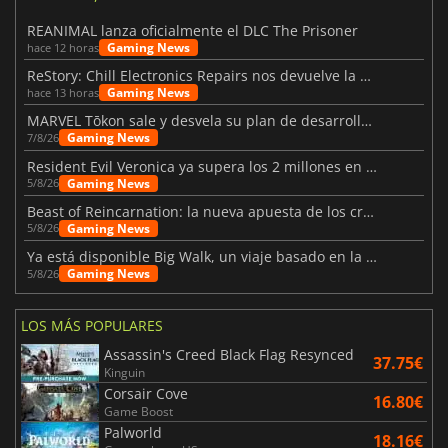
REANIMAL lanza oficialmente el DLC The Prisoner
Gaming News
hace 12 horas
ReStory: Chill Electronics Repairs nos devuelve la nostalgia de los 2000
Gaming News
hace 13 horas
MARVEL Tōkon sale y desvela su plan de desarrollo para el primer año
Gaming News
7/8/26
Resident Evil Veronica ya supera los 2 millones en listas de deseados
Gaming News
5/8/26
Beast of Reincarnation: la nueva apuesta de los creadores de Pokémon
Gaming News
5/8/26
Ya está disponible Big Walk, un viaje basado en la amistad
Gaming News
5/8/26
LOS MÁS POPULARES
Assassin's Creed Black Flag Resynced
37.75€
Kinguin
Corsair Cove
16.80€
Game Boost
Palworld
18.16€