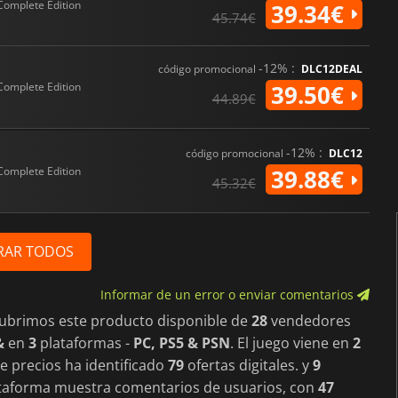
Complete Edition
39.34€
45.74€
-12% :
código promocional
DLC12DEAL
Complete Edition
39.50€
44.89€
-12% :
código promocional
DLC12
Complete Edition
39.88€
45.32€
RAR TODOS
Informar de un error o enviar comentarios
cubrimos este producto disponible de
28
vendedores
&
en
3
plataformas -
PC, PS5 & PSN
. El juego viene en
2
 precios ha identificado
79
ofertas digitales. y
9
plataforma muestra comentarios de usuarios, con
47