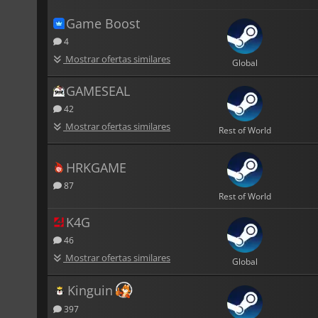
Game Boost
4
Mostrar ofertas similares
Global
GAMESEAL
42
Mostrar ofertas similares
Rest of World
HRKGAME
87
Rest of World
K4G
46
Mostrar ofertas similares
Global
Kinguin
397