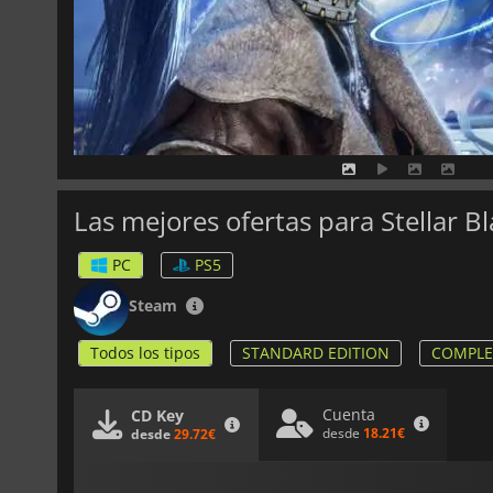
Las mejores ofertas para Stellar B
PC
PS5
Steam
Todos los tipos
STANDARD EDITION
COMPLE
Cuenta
CD Key
desde
18.21€
desde
29.72€