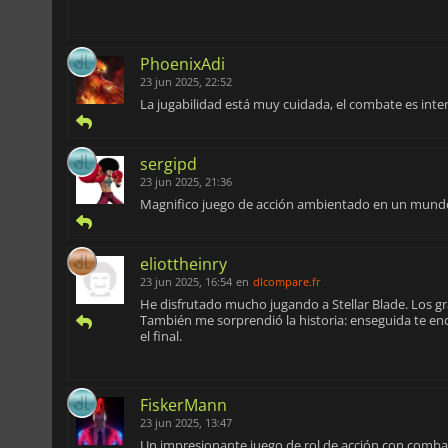
PhoenixAdi
23 jun 2025, 22:52
La jugabilidad está muy cuidada, el combate es inter
sergipd
23 jun 2025, 21:36
Magnifico juego de acción ambientado en un mundo
eliottheinry
23 jun 2025, 16:54
en
dlcompare.fr
He disfrutado mucho jugando a Stellar Blade. Los gr
También me sorprendió la historia: enseguida te enca
el final.
FiskerMann
23 jun 2025, 13:47
Un impresionante juego de rol de acción con combate