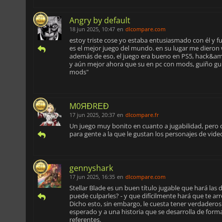
Angry by default
18 jun 2025, 10:47
en
dlcompare.com
estoy triste cose yo estaba entusiasmado con él y fue
es el mejor juego del mundo. en su lugar me dieron
además de eso, el juego era bueno en PS5, hack&amp;
y aún mejor ahora que su en pc con mods, guiño guiñ
mods"
M0ЯĐRΕĐ
17 jun 2025, 20:37
en
dlcompare.fr
Un juego muy bonito en cuanto a jugabilidad, pero 
para gente a la que le gustan los personajes de vide
gennyshark
17 jun 2025, 16:35
en
dlcompare.com
Stellar Blade es un buen título jugable que hará las
puede culparles? - y que difícilmente hará que te ar
Dicho esto, sin embargo, le cuesta tener verdaderos
esperado y a una historia que se desarrolla de form
referentes.