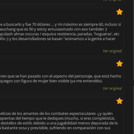
 a buscarlo y fue 70 dólares ... y mi máximo es siempre 60, incluso si
 wuchang que es 50 y estoy entusiasmado con eso también :)
slash almas oscuras / esquiva resistencia, paradas, 'hogueras', etc
o ;) y los desarrolladores se basan "animamos a la gente a hacer
Ver original
creo que se han pasado con el aspecto del personaje, que está hecho
ojuegos con figura de mujer bien visible (ya me entendéis).
Ver original
 delicias de los amantes de los combates espectaculares -¿y quién
repientas del tiempo que le dediques (mucho, si eres completista).
 destellos de estilo debido a una jugabilidad menos depurada de lo
a bastante sosa y previsible, sufriendo en comparación con sus