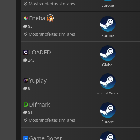
Mostrar ofertas similares
Europe
Eneba
85
Mostrar ofertas similares
Europe
LOADED
243
Global
Yuplay
8
Rest of World
Difmark
81
Mostrar ofertas similares
Europe
Game Boost