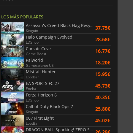
LOS MÁS POPULARES
Assassin's Creed Black Flag Resynced
37.75€
Kinguin
Halo Campaign Evolved
28.68€
LDShop
Corsair Cove
16.77€
Game Boost
Palworld
18.20€
Gamesplanet US
Mistfall Hunter
15.95€
LootBar
EA SPORTS FC 27
45.73€
Eneba
Forza Horizon 6
40.35€
LDShop
Call of Duty Black Ops 7
25.80€
Kinguin
007 First Light
45.02€
LootBar
DRAGON BALL Sparking! ZERO Super Limit Breaking NEO
26.29€