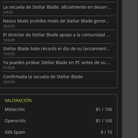
La secuela de Stellar Blade, oficialmente en desarrollo
5/9/25
Nexus Mods prohíbe mods de Stellar Blade generando controversia
26/6/25
El director de Stellar Blade apoya a la comunidad creativa de modding
19/6/25
Stellar Blade bate récords el día de su lanzamiento en PC
15/6/25
Ya puedes probar Stellar Blade en PC antes de su lanzamiento en junio.
31/5/25
Confirmada la secuela de Stellar Blade
23/5/25
VALORACIÓN
Metacritic
81 / 100
Opencritic
81 / 100
IGN Spain
8 / 10