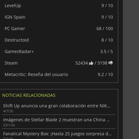
LevelUp
9 / 10
IGN Spain
9 / 10
PC Gamer
68 / 100
Destructoid
8 / 10
GamesRadar+
3.5 / 5
Steam
52434
/ 3198
Metacritic: Reseña del usuario
9.2 / 10
NOTICIAS RELACIONADAS
Shift Up anuncia una gran colaboración entre NIKKE y Persona
4/7/26
Imágenes de Stellar Blade 2 muestran una China en ruinas
23/1/26
Fanatical Mystery Box: ¡Hasta 25 juegos sorpresa de Steam!
7/7/25