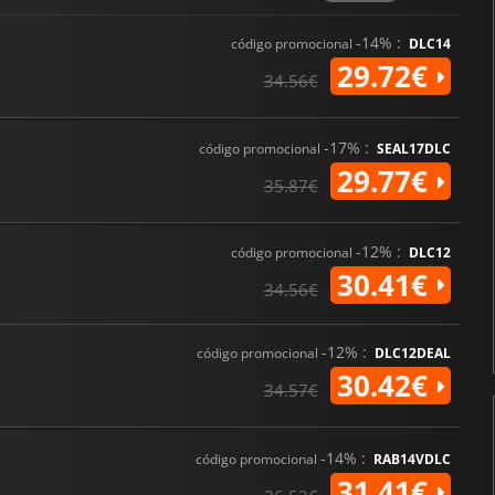
-14% :
código promocional
DLC14
29.72€
34.56€
-17% :
código promocional
SEAL17DLC
29.77€
35.87€
-12% :
código promocional
DLC12
30.41€
34.56€
-12% :
código promocional
DLC12DEAL
30.42€
34.57€
-14% :
código promocional
RAB14VDLC
31.41€