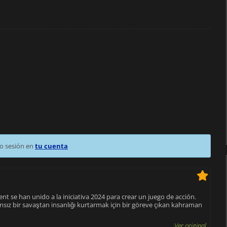
o sesión en
tu cuenta
ent se han unido a la iniciativa 2024 para crear un juego de acción.
nsız bir savaştan insanlığı kurtarmak için bir göreve çıkan kahraman
Ver original