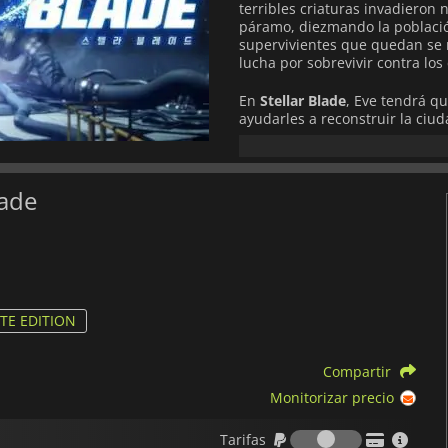
terribles criaturas invadieron 
páramo, diezmando la población
supervivientes que quedan se 
lucha por sobrevivir contra los
En
Stellar Blade
, Eve tendrá qu
ayudarles a reconstruir la ci
emocionantes batallas basadas 
que le serán bastante útiles p
enemigos, incluidos temibles 
capacidades de combate.
lade
Stellar Blade
es una aventura 
cuenta con impresionantes efec
TE EDITION
Compartir
Monitorizar precio
Tarifas
Tarifas