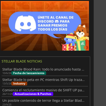
Noruego
Árabe
Finlandés
Turco
Ruso
Chino simplificado
STELLAR BLADE NOTICIAS
Stellar Blade Blood Rain: todo lo anunciado hasta ahora
Fecha de lanzamiento
10/6/26
Stellar Blade lo peta en PC mientras Shift Up traza su futuro independiente
Industry
13/5/26
Comienza el reclutamiento masivo de SHIFT UP para Stellar Blade
Actualizaciones & Parches
26/11/25
Un posible contenido de terror llega a Stellar Blade antes del TGS
23/9/25