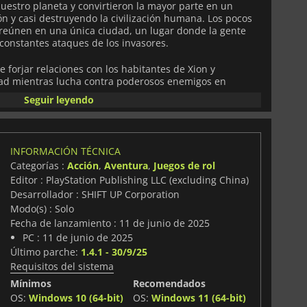
nuestro planeta y convirtieron la mayor parte en un
 y casi destruyendo la civilización humana. Los pocos
reúnen en una única ciudad, un lugar donde la gente
 constantes ataques de los invasores.
e forjar relaciones con los habitantes de Xion y
udad mientras lucha contra poderosos enemigos en
en la acción. Podrá desarrollar diferentes habilidades
Seguir leyendo
ara arrasar con los NA:tivos, pero hay muchos tipos de
jefes, que supondrán un verdadero reto para sus
INFORMACIÓN TÉCNICA
épica ambientada en un mundo postapocalíptico que
Categorías :
Acción
,
Aventura
,
Juegos de rol
tos visuales y una jugabilidad llena de acción.
Editor : PlayStation Publishing LLC (excluding China)
Desarrollador : SHIFT UP Corporation
Modo(s) : Solo
Fecha de lanzamiento : 11 de junio de 2025
PC : 11 de junio de 2025
Último parche:
1.4.1 - 30/9/25
Requisitos del sistema
Mínimos
Recomendados
OS:
Windows 10 (64-bit)
OS:
Windows 11 (64-bit)