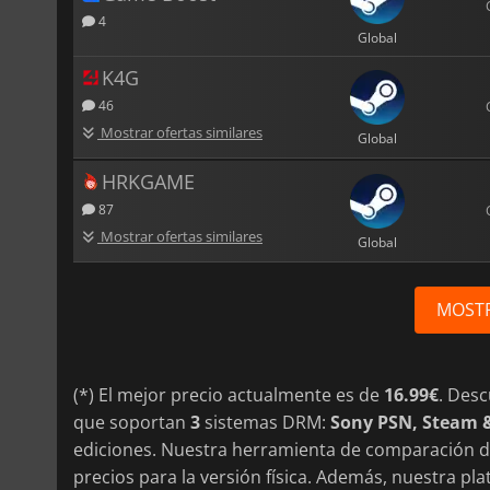
4
Global
K4G
46
Mostrar ofertas similares
Global
HRKGAME
87
Mostrar ofertas similares
Global
MOST
(*) El mejor precio actualmente es de
16.99€
. Des
que soportan
3
sistemas DRM:
Sony PSN, Steam 
ediciones. Nuestra herramienta de comparación de
precios para la versión física. Además, nuestra 