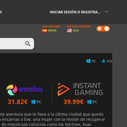
S
INICIAR SESIÓN O REGISTRARSE
YOU ARE HERE
WE ALSO SUPPORT
Dark
SPAIN
USA
mode
PC
PS5
31.82
€
39.99
€
PC
PC
e aventura que te lleva a la última ciudad que queda
ego encarnas a Eve, una mujer con la misión de recuperar
a de monstruos conocida como los NA:tives. Esas