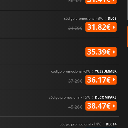
36.52€
-8% :
código promocional
DLC8
31.82€
34.59€
35.39€
-3% :
código promocional
YU3SUMMER
36.17€
37.29€
-15% :
código promocional
DLCOMPARE
38.47€
45.26€
-14% :
código promocional
DLC14