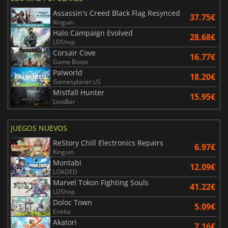
Assassin's Creed Black Flag Resynced
37.75€
Kinguin
Halo Campaign Evolved
28.68€
LDShop
Corsair Cove
16.77€
Game Boost
Palworld
18.20€
Gamesplanet US
Mistfall Hunter
15.95€
LootBar
JUEGOS NUEVOS
ReStory Chill Electronics Repairs
6.97€
Kinguin
Montabi
12.09€
LOADED
Marvel Tokon Fighting Souls
41.22€
LDShop
Doloc Town
5.09€
Eneba
Akatori
7.16€