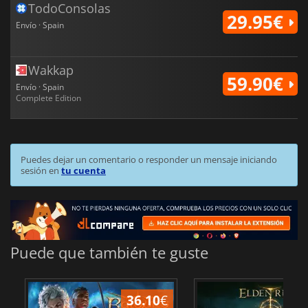
TodoConsolas
29.95€
Envío · Spain
Wakkap
59.90€
Envío · Spain
Complete Edition
Puedes dejar un comentario o responder un mensaje iniciando
sesión en
tu cuenta
Puede que también te guste
36.10
€
1