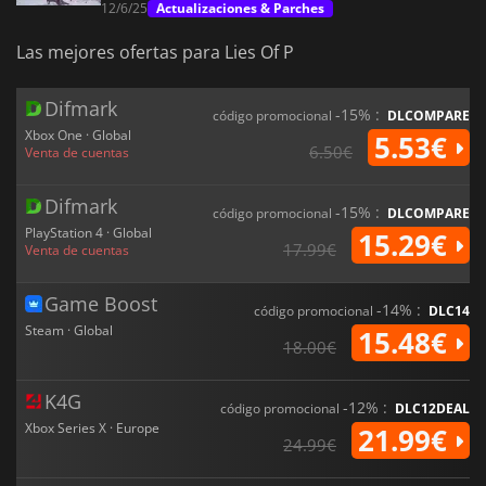
12/6/25
Actualizaciones & Parches
Las mejores ofertas para Lies Of P
Difmark
-15% :
código promocional
DLCOMPARE
Xbox One · Global
5.53€
6.50€
Venta de cuentas
Difmark
-15% :
código promocional
DLCOMPARE
PlayStation 4 · Global
15.29€
17.99€
Venta de cuentas
Game Boost
-14% :
código promocional
DLC14
Steam · Global
15.48€
18.00€
K4G
-12% :
código promocional
DLC12DEAL
Xbox Series X · Europe
21.99€
24.99€