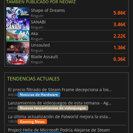
TAMBIÉN PUBLICADO POR NEOWIZ
Shape of Dreams
5.86€
Kinguin
SANABI
3.46€
Kinguin
Aka
2.22€
Kinguin
Unsouled
1.36€
Kinguin
Blade Assault
0.36€
Kinguin
TENDENCIAS ACTUALES
El precio filtrado de Steam Frame decepciona a los usuarios
Noticias de Hardware
4/8/26
Lanzamientos de videojuegos de esta semana - Agosto de 2026 (semana 32)
Nuevos lanzamientos de videojuegos
3/8/26
La última actualización de Palworld mejora la estabilidad
Gaming News
1/8/26
Project Helix de Microsoft Podría Alejarse de Steam