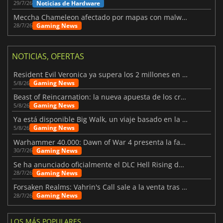
Noticias de Hardware
29/7/26
Meccha Chameleon afectado por mapas con malware y Discord
Gaming News
28/7/26
NOTICIAS, OFERTAS
Resident Evil Veronica ya supera los 2 millones en listas de deseados
Gaming News
5/8/26
Beast of Reincarnation: la nueva apuesta de los creadores de Pokémon
Gaming News
5/8/26
Ya está disponible Big Walk, un viaje basado en la amistad
Gaming News
5/8/26
Warhammer 40.000: Dawn of War 4 presenta la facción de los Necrones
Gaming News
30/7/26
Se ha anunciado oficialmente el DLC Hell Rising de Nioh 3
Gaming News
28/7/26
Forsaken Realms: Vahrin's Call sale a la venta tras una década
Gaming News
28/7/26
LOS MÁS POPULARES