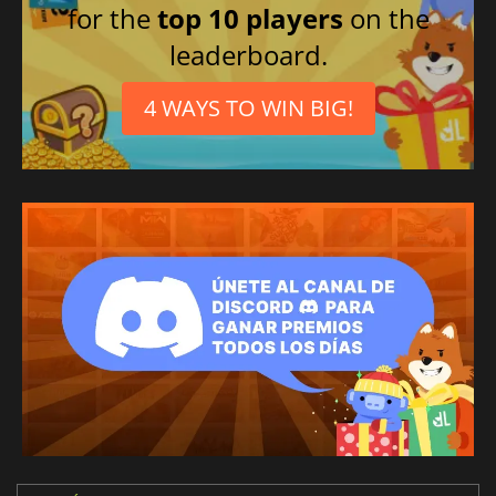
for the
top 10 players
on the
leaderboard.
4 WAYS TO WIN BIG!