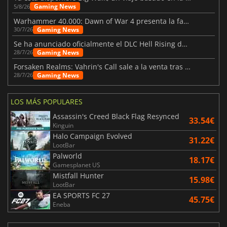
Gaming News
5/8/26
Warhammer 40.000: Dawn of War 4 presenta la facción de los Necrones
Gaming News
30/7/26
Se ha anunciado oficialmente el DLC Hell Rising de Nioh 3
Gaming News
28/7/26
Forsaken Realms: Vahrin's Call sale a la venta tras una década
Gaming News
28/7/26
LOS MÁS POPULARES
Assassin's Creed Black Flag Resynced
33.54€
Kinguin
Halo Campaign Evolved
31.22€
LootBar
Palworld
18.17€
Gamesplanet US
Mistfall Hunter
15.98€
LootBar
EA SPORTS FC 27
45.75€
Eneba