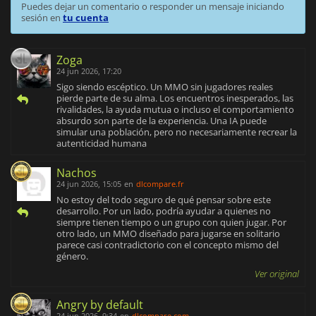
Puedes dejar un comentario o responder un mensaje iniciando
sesión en
tu cuenta
Zoga
24 jun 2026, 17:20
Sigo siendo escéptico. Un MMO sin jugadores reales
pierde parte de su alma. Los encuentros inesperados, las
rivalidades, la ayuda mutua o incluso el comportamiento
absurdo son parte de la experiencia. Una IA puede
simular una población, pero no necesariamente recrear la
autenticidad humana
Nachos
24 jun 2026, 15:05
en
dlcompare.fr
No estoy del todo seguro de qué pensar sobre este
desarrollo. Por un lado, podría ayudar a quienes no
siempre tienen tiempo o un grupo con quien jugar. Por
otro lado, un MMO diseñado para jugarse en solitario
parece casi contradictorio con el concepto mismo del
género.
Ver original
Angry by default
24 jun 2026, 9:34
en
dlcompare.com