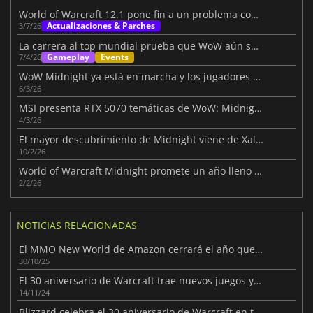
World of Warcraft 12.1 pone fin a un problema con los alters
Actualizaciones & Parches
3/7/26
La carrera al top mundial prueba que WoW aún sorprende
Gameplay
Events
7/4/26
WoW Midnight ya está en marcha y los jugadores suben de nivel rápido
6/3/26
MSI presenta RTX 5070 temáticas de WoW: Midnight
4/3/26
El mayor descubrimiento de Midnight viene de Xal'atath
10/2/26
World of Warcraft Midnight promete un año lleno de contenido
2/2/26
NOTICIAS RELACIONADAS
El MMO New World de Amazon cerrará el año que viene
30/10/25
El 30 aniversario de Warcraft trae nuevos juegos y una plétora de anuncios
14/11/24
Blizzard celebra el 30 aniversario de Warcraft en toda la franquicia