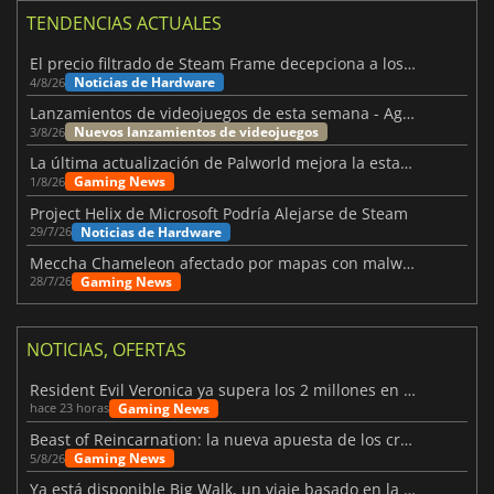
TENDENCIAS ACTUALES
El precio filtrado de Steam Frame decepciona a los usuarios
Noticias de Hardware
4/8/26
Lanzamientos de videojuegos de esta semana - Agosto de 2026 (semana 32)
Nuevos lanzamientos de videojuegos
3/8/26
La última actualización de Palworld mejora la estabilidad
Gaming News
1/8/26
Project Helix de Microsoft Podría Alejarse de Steam
Noticias de Hardware
29/7/26
Meccha Chameleon afectado por mapas con malware y Discord
Gaming News
28/7/26
NOTICIAS, OFERTAS
Resident Evil Veronica ya supera los 2 millones en listas de deseados
Gaming News
hace 23 horas
Beast of Reincarnation: la nueva apuesta de los creadores de Pokémon
Gaming News
5/8/26
Ya está disponible Big Walk, un viaje basado en la amistad