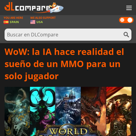
YOU ARE HERE
WE ALSO SUPPORT
Dark
JUEGOS
SPAIN
USA
mode
TARJETAS PREPAGO
SOFTWARE
WoW: la IA hace realidad el
REWARDS
sueño de un MMO para un
HARDWARE
solo jugador
NOTICIAS
INICIAR SESIÓN O REGISTRARSE