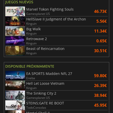
JUEGOS NUEVOS
Marvel Tokon Fighting Souls
46.73€
Gamesplanet US
HellSlave II Judgment of the Archon
5.56€
Kinguin
Big Walk
11.34€
Kinguin
Retrowave 2
0.65€
Kinguin
Beast of Reincarnation
30.51€
Kinguin
DISPONIBLE PRÓXIMAMENTE
EA SPORTS Madden NFL 27
59.80€
Eneba
Hell Let Loose Vietnam
26.39€
Kinguin
The Sinking City 2
38.94€
Gamesplanet US
STEINS;GATE RE BOOT
45.95€
TodoConsolas
Mortal Shell II