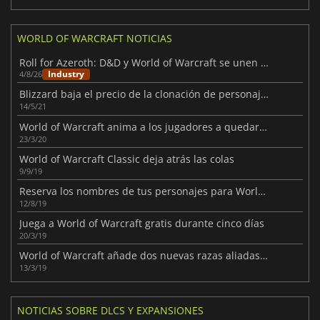
WORLD OF WARCRAFT NOTICIAS
Roll for Azeroth: D&D y World of Warcraft se unen por fin
Industry
4/8/26
Blizzard baja el precio de la clonación de personajes para Burning Crusade Classic
14/5/21
World of Warcraft anima a los jugadores a quedarse en casa con una gran bonificación
23/3/20
World of Warcraft Classic deja atrás las colas
9/9/19
Reserva los nombres de tus personajes para World of Warcraft Classic
12/8/19
Juega a World of Warcraft gratis durante cinco días
20/3/19
World of Warcraft añade dos nuevas razas aliadas: Humanos de Kul Tiras y Trolls Zandalari
13/3/19
NOTICIAS SOBRE DLCS Y EXPANSIONES