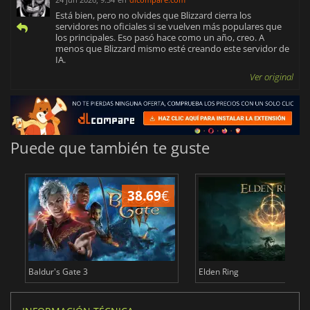
Está bien, pero no olvides que Blizzard cierra los
servidores no oficiales si se vuelven más populares que
los principales. Eso pasó hace como un año, creo. A
menos que Blizzard mismo esté creando este servidor de
IA.
Ver original
Puede que también te guste
38.69
€
1
Baldur's Gate 3
Elden Ring