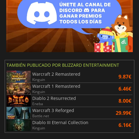
TAMBIÉN PUBLICADO POR BLIZZARD ENTERTAINMENT
Warcraft 2 Remastered
9.87€
Kinguin
Warcraft 1 Remastered
6.46€
Kinguin
Diablo 2 Resurrected
8.00€
Eneba
Warcraft 3 Reforged
29.99€
Battle.net
Diablo III Eternal Collection
6.16€
Kinguin