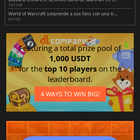
13/11/24
World of Warcraft sorprende a sus fans con una trilogía de expansiones
6/11/23
Featuring a total prize pool of
1,000 USDT
for the
top 10 players
on the
leaderboard.
4 WAYS TO WIN BIG!