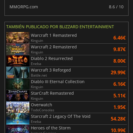
MMORPG.com
8.6 / 10
TAMBIÉN PUBLICADO POR BLIZZARD ENTERTAINMENT
Warcraft 1 Remastered
6.46€
Kinguin
Warcraft 2 Remastered
9.87€
Kinguin
Diablo 2 Resurrected
8.00€
Eneba
Warcraft 3 Reforged
29.99€
Battle.net
Diablo III Eternal Collection
6.16€
Kinguin
StarCraft Remastered
5.11€
Kinguin
Overwatch
1.95€
TodoConsolas
Starcraft 2 Legacy Of The Void
54.28€
Eneba
Heroes of the Storm
10.99€