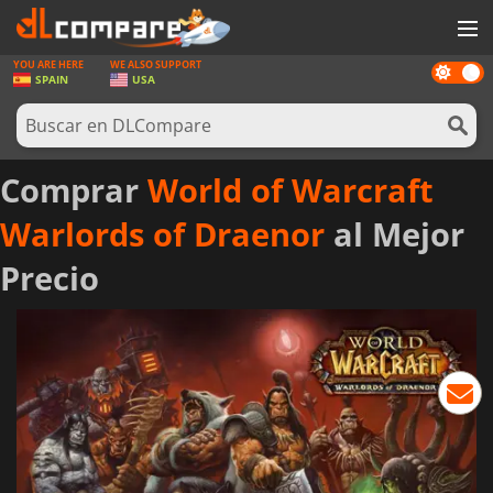
YOU ARE HERE
WE ALSO SUPPORT
Dark
JUEGOS
SPAIN
USA
mode
TARJETAS PREPAGO
SOFTWARE
Comprar
World of Warcraft
REWARDS
Warlords of Draenor
al Mejor
HARDWARE
Precio
NOTICIAS
INICIAR SESIÓN O REGISTRARSE