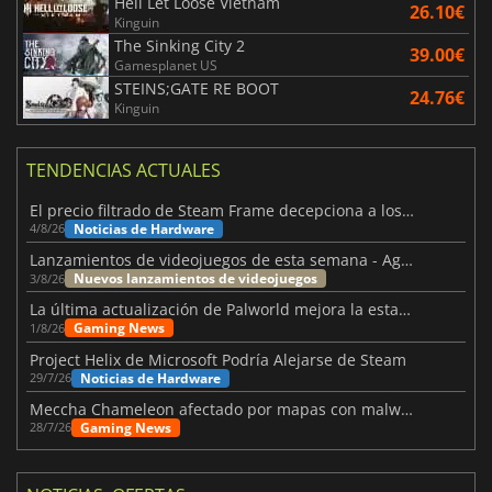
Hell Let Loose Vietnam
26.10€
Kinguin
The Sinking City 2
39.00€
Gamesplanet US
STEINS;GATE RE BOOT
24.76€
Kinguin
TENDENCIAS ACTUALES
El precio filtrado de Steam Frame decepciona a los usuarios
Noticias de Hardware
4/8/26
Lanzamientos de videojuegos de esta semana - Agosto de 2026 (semana 32)
Nuevos lanzamientos de videojuegos
3/8/26
La última actualización de Palworld mejora la estabilidad
Gaming News
1/8/26
Project Helix de Microsoft Podría Alejarse de Steam
Noticias de Hardware
29/7/26
Meccha Chameleon afectado por mapas con malware y Discord
Gaming News
28/7/26