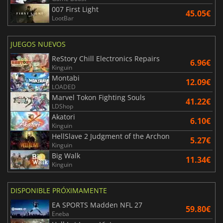
007 First Light
45.05€
LootBar
JUEGOS NUEVOS
ReStory Chill Electronics Repairs
6.96€
Kinguin
Montabi
12.09€
LOADED
Marvel Tokon Fighting Souls
41.22€
LDShop
Akatori
6.10€
Kinguin
HellSlave 2 Judgment of the Archon
5.27€
Kinguin
Big Walk
11.34€
Kinguin
DISPONIBLE PRÓXIMAMENTE
EA SPORTS Madden NFL 27
59.80€
Eneba