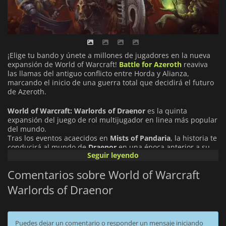
¡Elige tu bando y únete a millones de jugadores en la nueva
expansión de World of Warcraft!
Battle for Azeroth
reaviva
las llamas del antiguo conflicto entre Horda y Alianza,
marcando el inicio de una guerra total que decidirá el futuro
de Azeroth.
World of Warcraft: Warlords of Draenor
es la quinta
expansión del juego de rol multijugador en linea más popular
del mundo.
Tras los eventos acaecidos en
Mists of Pandaria
, la historia te
conducirá al mundo de
Draenor
en una época anterior a su
Seguir leyendo
destrucción, la cual dio lugar a
Outland
como ahora lo
conoces.
Comentarios sobre World of Warcraft
Garrosh Grito Infernal
ha sido derrocado y ya no es el
Jefe de
Guerra de la Horda
, pero ha conseguido escapar de su
Warlords of Draenor
confinamiento antes de poder ser juzgado por sus crímenes.
Con la ayuda de un dragón broncíneo viaja 35 años atrás en
el tiempo hasta el mundo de nacimiento de los orcos. Una vez
allí, conseguirá alterar los eventos de la linea temporal
Puedes dejar un comentario o responder un mensaje iniciando