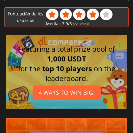
Puntuación de los
usuarios
Media :
3.9
/
5
(
223
votos)
Featuring a total prize pool of
1,000 USDT
for the
top 10 players
on the
leaderboard.
4 WAYS TO WIN BIG!