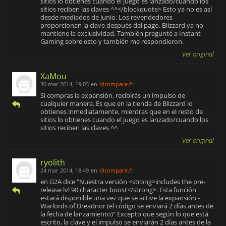
sitios lo obtienes cuando el juego es lanzado/cuando los
Gladiador
, un nuevo escenario en el que los juegadores se
sitios reciben las claves ^^</blockquote> Esto ya no es así
enfrentarán entre si usando equipamiento estandar y
desde mediados de junio. Los revendedores
equilibrado, de manera que la habilidád será el único factor
proporcionan la clave después del pago. Blizzard ya no
decisivo.
mantiene la exclusividad. También pregunté a Instant
Además de todo esto, en Warlords of Draenor podrás
Gaming sobre esto y también me respondieron.
construir y gestionar tu propia fortaleza. en ella podrás
Ver original
construir edificios, reclutar seguidores y administrar su
funcionamiento, y te porporcionará nuevas misiones, mejoras
XaMou
y otras ventajas.
Todo esto y mucho más es lo que
Blizzard
te
30 mar 2014, 19:03
en
dlcompare.fr
ha preparado en esta nueva expansión.
¿Te atreverás a poner fin a los planes de Garrosh Grito
Si compras la expansión, recibirás un impulso de
cualquier manera. Es que en la tienda de Blizzard lo
Infernal de una vez por todas y evitar que la Horda de Hierro
obtienes inmediatamente, mientras que en el resto de
arrase el Azeroth que conoces a sangre y fuego?
sitios lo obtienes cuando el juego es lanzado/cuando los
sitios reciben las claves ^^
Ver original
ryolith
24 mar 2014, 18:49
en
dlcompare.fr
en G2A dice "Nuestra versión <strong>includes the pre-
release lvl 90 character boost</strong>. Esta función
estará disponible una vez que se active la expansión -
Warlords of Dreadnor (el código se enviará 2 días antes de
la fecha de lanzamiento)" Excepto que según lo que está
escrito, la clave y el impulso se enviarán 2 días antes de la