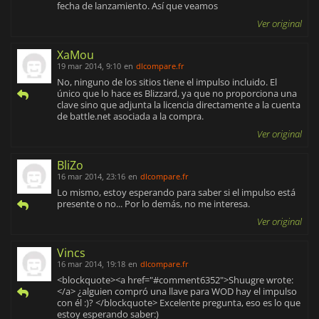
fecha de lanzamiento. Así que veamos
Ver original
XaMou
19 mar 2014, 9:10
en
dlcompare.fr
No, ninguno de los sitios tiene el impulso incluido. El
único que lo hace es Blizzard, ya que no proporciona una
clave sino que adjunta la licencia directamente a la cuenta
de battle.net asociada a la compra.
Ver original
BliZo
16 mar 2014, 23:16
en
dlcompare.fr
Lo mismo, estoy esperando para saber si el impulso está
presente o no... Por lo demás, no me interesa.
Ver original
Vincs
16 mar 2014, 19:18
en
dlcompare.fr
<blockquote><a href="#comment6352">Shuugre wrote:
</a> ¿alguien compró una llave para WOD hay el impulso
con él :)? </blockquote> Excelente pregunta, eso es lo que
estoy esperando saber:)