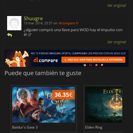
Ver original
Shuugre
13 mar 2014, 23:37
en
dlcompare.fr
¿alguien compró una llave para WOD hay el impulso con
él :)?
Ver original
Puede que también te guste
36.35
€
1
Baldur's Gate 3
Elden Ring