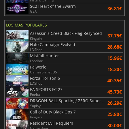
Instant Gaming
SC2 Heart of the Swarm
36.81€
G2A
LOS MÁS POPULARES
Assassin's Creed Black Flag Resynced
37.75€
Kinguin
Halo Campaign Evolved
28.68€
LDShop
Mistfall Hunter
15.96€
LootBar
Palworld
18.20€
Gamesplanet US
Forza Horizon 6
40.35€
LDShop
EA SPORTS FC 27
45.73€
Eneba
DRAGON BALL Sparking! ZERO Super Limit Breaking NEO
26.29€
Yuplay
Call of Duty Black Ops 7
25.80€
Kinguin
Resident Evil Requiem
30.00€
Game Boost