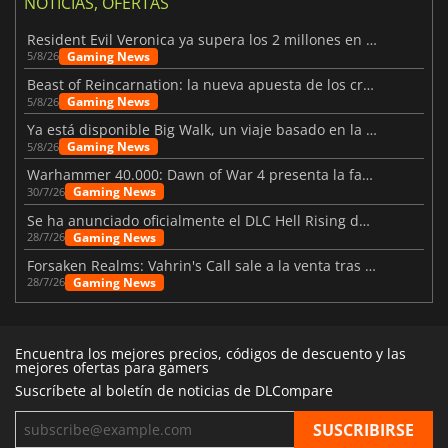
NOTICIAS, OFERTAS
Resident Evil Veronica ya supera los 2 millones en listas de deseados
Gaming News
5/8/26
Beast of Reincarnation: la nueva apuesta de los creadores de Pokémon
Gaming News
5/8/26
Ya está disponible Big Walk, un viaje basado en la amistad
Gaming News
5/8/26
Warhammer 40.000: Dawn of War 4 presenta la facción de los Necrones
Gaming News
30/7/26
Se ha anunciado oficialmente el DLC Hell Rising de Nioh 3
Gaming News
28/7/26
Forsaken Realms: Vahrin's Call sale a la venta tras una década
Gaming News
28/7/26
Encuentra los mejores precios, códigos de descuento y las
mejores ofertas para gamers
Suscríbete al boletín de noticias de DLCompare