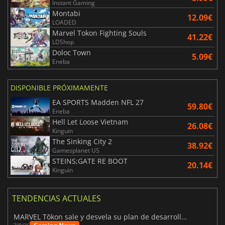
Instant Gaming
Montabi
12.09€
LOADED
Marvel Tokon Fighting Souls
41.22€
LDShop
Doloc Town
5.09€
Eneba
DISPONIBLE PRÓXIMAMENTE
EA SPORTS Madden NFL 27
59.80€
Eneba
Hell Let Loose Vietnam
26.08€
Kinguin
The Sinking City 2
38.92€
Gamesplanet US
STEINS;GATE RE BOOT
20.14€
Kinguin
TENDENCIAS ACTUALES
MARVEL Tōkon sale y desvela su plan de desarrollo para el primer año