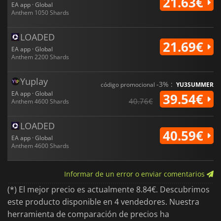
21.63€
EA app · Global
Anthem 1050 Shards
LOADED
21.69€
EA app · Global
Anthem 2200 Shards
Yuplay
-3% :
código promocional
YU3SUMMER
EA app · Global
39.54€
40.76€
Anthem 4600 Shards
LOADED
40.59€
EA app · Global
Anthem 4600 Shards
Informar de un error o enviar comentarios
(*) El mejor precio es actualmente 8.84€. Descubrimos
este producto disponible en 4 vendedores. Nuestra
herramienta de comparación de precios ha