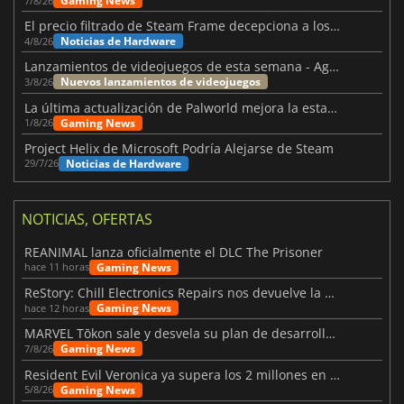
Gaming News
7/8/26
El precio filtrado de Steam Frame decepciona a los usuarios
Noticias de Hardware
4/8/26
Lanzamientos de videojuegos de esta semana - Agosto de 2026 (semana 32)
Nuevos lanzamientos de videojuegos
3/8/26
La última actualización de Palworld mejora la estabilidad
Gaming News
1/8/26
Project Helix de Microsoft Podría Alejarse de Steam
Noticias de Hardware
29/7/26
NOTICIAS, OFERTAS
REANIMAL lanza oficialmente el DLC The Prisoner
Gaming News
hace 11 horas
ReStory: Chill Electronics Repairs nos devuelve la nostalgia de los 2000
Gaming News
hace 12 horas
MARVEL Tōkon sale y desvela su plan de desarrollo para el primer año
Gaming News
7/8/26
Resident Evil Veronica ya supera los 2 millones en listas de deseados
Gaming News
5/8/26