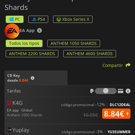
Shards
PC
PS4
Xbox Series X
EA App
Todos los tipos
ANTHEM 1050 SHARDS
ANTHEM 2200 SHARDS
ANTHEM 4600 SHARDS
Compartir
CD Key
desde
8.84€
Tarifas
Tarifas
K4G
-12% :
código promocional
DLC12DEAL
EA app · Global
8.84€
10.05€
Anthem 1050 Shards
Yuplay
-3% :
código promocional
YU3SUMMER