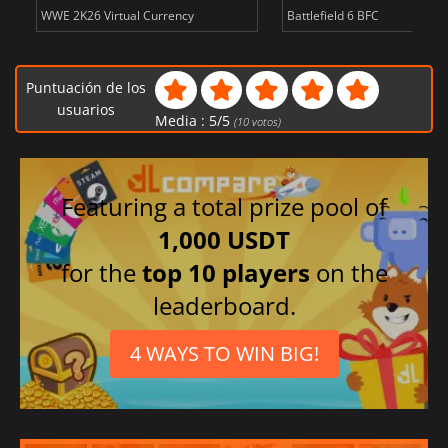
WWE 2K26 Virtual Currency
Battlefield 6 BFC
Puntuación de los
usuarios
Media :
5
/
5
(
10
votos)
Featuring a total prize pool of
1,000 USDT
for the
top 10 players
on the
leaderboard.
4 WAYS TO WIN BIG!