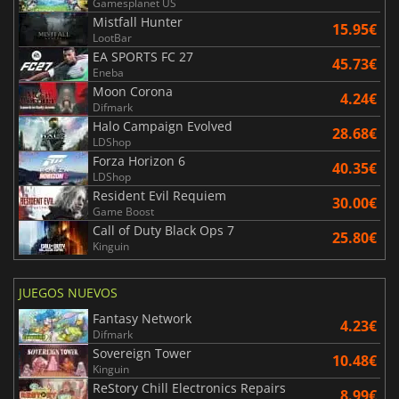
Gamesplanet US
Mistfall Hunter
15.95€
LootBar
EA SPORTS FC 27
45.73€
Eneba
Moon Corona
4.24€
Difmark
Halo Campaign Evolved
28.68€
LDShop
Forza Horizon 6
40.35€
LDShop
Resident Evil Requiem
30.00€
Game Boost
Call of Duty Black Ops 7
25.80€
Kinguin
JUEGOS NUEVOS
Fantasy Network
4.23€
Difmark
Sovereign Tower
10.48€
Kinguin
ReStory Chill Electronics Repairs
8.99€