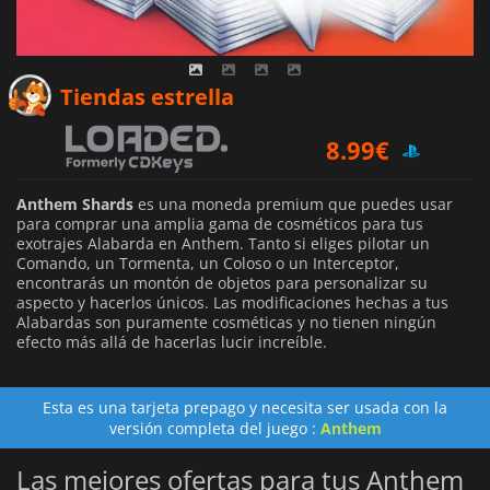
8.84
€
Tiendas estrella
8.99
€
11.71
€
Anthem Shards
es una moneda premium que puedes usar
para comprar una amplia gama de cosméticos para tus
exotrajes Alabarda en Anthem. Tanto si eliges pilotar un
Comando, un Tormenta, un Coloso o un Interceptor,
encontrarás un montón de objetos para personalizar su
aspecto y hacerlos únicos. Las modificaciones hechas a tus
Alabardas son puramente cosméticas y no tienen ningún
efecto más allá de hacerlas lucir increíble.
Esta es una tarjeta prepago y necesita ser usada con la
versión completa del juego :
Anthem
Las mejores ofertas para tus Anthem