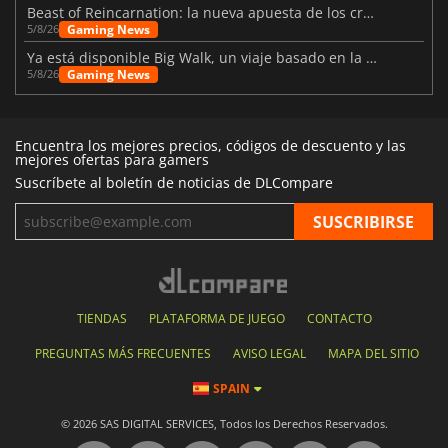
Beast of Reincarnation: la nueva apuesta de los creadores de Pokémon
Gaming News
5/8/26
Ya está disponible Big Walk, un viaje basado en la amistad
Gaming News
5/8/26
Encuentra los mejores precios, códigos de descuento y las
mejores ofertas para gamers
Suscríbete al boletín de noticias de DLCompare
TIENDAS
PLATAFORMA DE JUEGO
CONTACTO
PREGUNTAS MÁS FRECUENTES
AVISO LEGAL
MAPA DEL SITIO
SPAIN
© 2026 SAS DIGITAL SERVICES, Todos los Derechos Reservados.