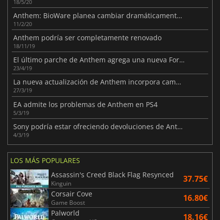
18/5/20
Anthem: BioWare planea cambiar dramáticamente el juego
11/2/20
Anthem podría ser completamente renovado
18/11/19
El último parche de Anthem agrega una nueva Fortaleza y muchas correcciones
23/4/19
La nueva actualización de Anthem incorpora cambios en el botín y misiones legendarias
27/3/19
EA admite los problemas de Anthem en PS4
5/3/19
Sony podría estar ofreciendo devoluciones de Anthem en PS4
4/3/19
LOS MÁS POPULARES
Assassin's Creed Black Flag Resynced
37.75€
Kinguin
Corsair Cove
16.80€
Game Boost
Palworld
18.16€