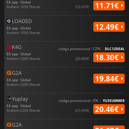
EA app · Global
11.71€
12.07€
Anthem 1050 Shards
LOADED
12.49€
EA app · Global
Anthem 1050 Shards
K4G
-12% :
código promocional
DLC12DEAL
EA app · Global
18.30€
20.80€
Anthem 2200 Shards
G2A
19.84€
EA app · Global
Anthem 2200 Shards
Yuplay
-3% :
código promocional
YU3SUMMER
EA app · Global
20.46€
21.09€
Anthem 2200 Shards
G2A