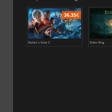
45.02
€
36.35
€
Baldur's Gate 3
Elden Ring