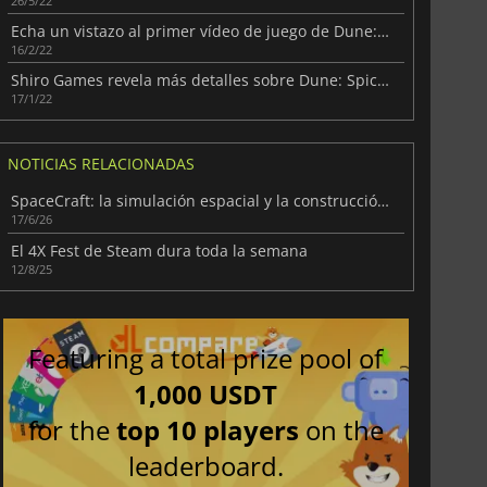
26/5/22
Echa un vistazo al primer vídeo de juego de Dune: Spice Wars
16/2/22
Shiro Games revela más detalles sobre Dune: Spice Wars
17/1/22
NOTICIAS RELACIONADAS
SpaceCraft: la simulación espacial y la construcción en su máxima expresión
17/6/26
El 4X Fest de Steam dura toda la semana
12/8/25
Featuring a total prize pool of
1,000 USDT
for the
top 10 players
on the
leaderboard.