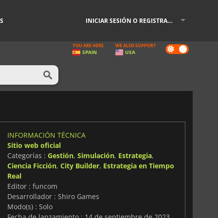
S
INICIAR SESIÓN O REGISTRARSE
YOU ARE HERE
WE ALSO SUPPORT
Dark
SPAIN
USA
mode
INFORMACIÓN TÉCNICA
Sitio web oficial
Categorías :
Gestión
,
Simulación
,
Estrategia
,
Ciencia Ficción
,
City Builder
,
Estrategia en Tiempo
Real
Editor : funcom
Desarrollador : Shiro Games
Modo(s) : Solo
Fecha de lanzamiento : 14 de septiembre de 2023