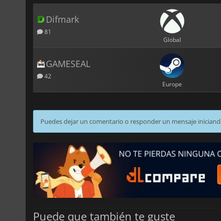
Difmark
81
Global
GAMESEAL
42
Europe
Puedes dejar un comentario o responder un mensaje iniciand
Puede que también te guste