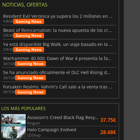
NOTICIAS, OFERTAS
Resident Evil Veronica ya supera los 2 millones en listas de deseados
Gaming News
5/8/26
Beast of Reincarnation: la nueva apuesta de los creadores de Pokémon
Gaming News
5/8/26
Ya está disponible Big Walk, un viaje basado en la amistad
Gaming News
5/8/26
Warhammer 40.000: Dawn of War 4 presenta la facción de los Necrones
Gaming News
30/7/26
Se ha anunciado oficialmente el DLC Hell Rising de Nioh 3
Gaming News
28/7/26
Forsaken Realms: Vahrin's Call sale a la venta tras una década
Gaming News
28/7/26
LOS MÁS POPULARES
Assassin's Creed Black Flag Resynced
37.75€
Kinguin
Halo Campaign Evolved
28.68€
LDShop