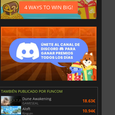
4 WAYS TO WIN BIG!
TAMBIÉN PUBLICADO POR FUNCOM
Dune Awakening
18.63€
GAMESEAL
Aloft
10.94€
Kinguin