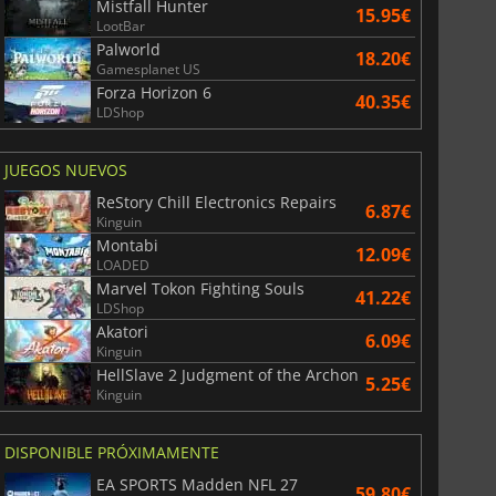
Mistfall Hunter
15.95€
LootBar
Palworld
18.20€
6.75
€
15.48
€
Gamesplanet US
Forza Horizon 6
40.35€
LDShop
JUEGOS NUEVOS
War WARHAMMER 3
Lies Of P
ReStory Chill Electronics Repairs
6.87€
Kinguin
Montabi
12.09€
LOADED
Marvel Tokon Fighting Souls
41.22€
LDShop
Akatori
6.09€
Kinguin
HellSlave 2 Judgment of the Archon
5.25€
Kinguin
DISPONIBLE PRÓXIMAMENTE
EA SPORTS Madden NFL 27
59.80€