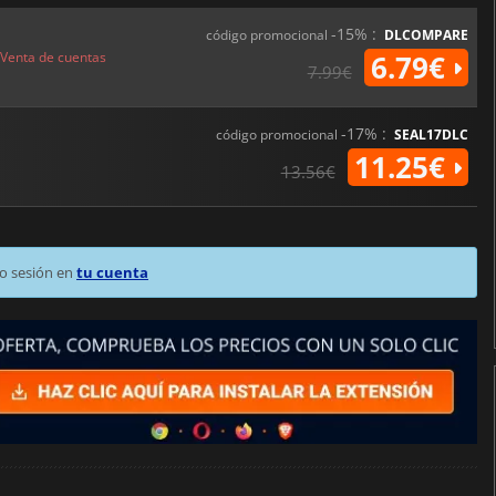
-15% :
código promocional
DLCOMPARE
Venta de cuentas
6.79€
7.99€
-17% :
código promocional
SEAL17DLC
11.25€
13.56€
o sesión en
tu cuenta