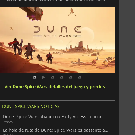
Ver Dune Spice Wars detalles del juego y precios
DUNE SPICE WARS NOTICIAS
Dune: Spice Wars abandona Early Access la próxima semana
7/9/23
La hoja de ruta de Dune: Spice Wars es bastante ambiciosa