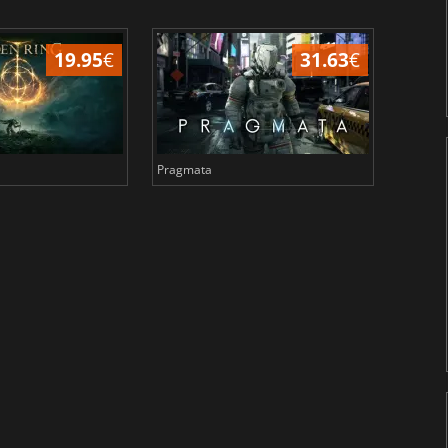
19.95
€
31.63
€
Pragmata
Total 