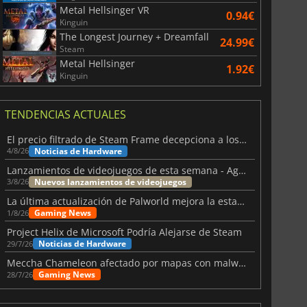
Metal Hellsinger VR
0.94€
Kinguin
The Longest Journey + Dreamfall
24.99€
Steam
Metal Hellsinger
1.92€
Kinguin
TENDENCIAS ACTUALES
El precio filtrado de Steam Frame decepciona a los usuarios
Noticias de Hardware
4/8/26
Lanzamientos de videojuegos de esta semana - Agosto de 2026 (semana 32)
Nuevos lanzamientos de videojuegos
3/8/26
La última actualización de Palworld mejora la estabilidad
Gaming News
1/8/26
Project Helix de Microsoft Podría Alejarse de Steam
Noticias de Hardware
29/7/26
Meccha Chameleon afectado por mapas con malware y Discord
Gaming News
28/7/26