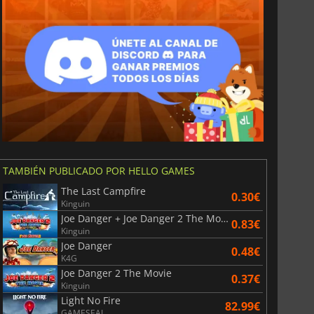
TAMBIÉN PUBLICADO POR HELLO GAMES
The Last Campfire
0.30€
Kinguin
Joe Danger + Joe Danger 2 The Movie
0.83€
Kinguin
Joe Danger
0.48€
K4G
Joe Danger 2 The Movie
0.37€
Kinguin
Light No Fire
82.99€
GAMESEAL