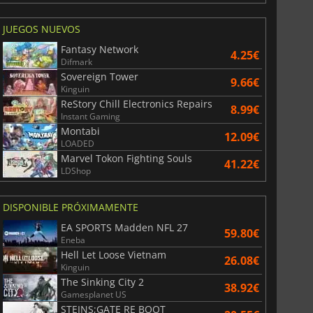
JUEGOS NUEVOS
Fantasy Network
4.25€
Difmark
Sovereign Tower
9.66€
Kinguin
ReStory Chill Electronics Repairs
8.99€
Instant Gaming
Montabi
12.09€
LOADED
Marvel Tokon Fighting Souls
41.22€
LDShop
DISPONIBLE PRÓXIMAMENTE
EA SPORTS Madden NFL 27
59.80€
Eneba
Hell Let Loose Vietnam
26.08€
Kinguin
The Sinking City 2
38.92€
Gamesplanet US
STEINS;GATE RE BOOT