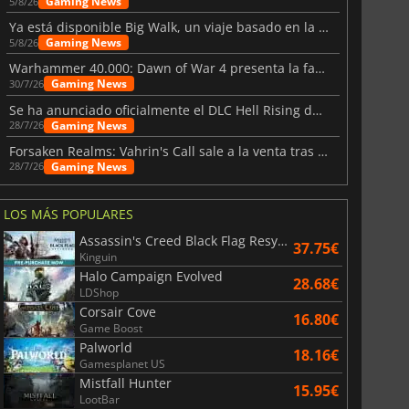
Gaming News
5/8/26
Ya está disponible Big Walk, un viaje basado en la amistad
Gaming News
5/8/26
Warhammer 40.000: Dawn of War 4 presenta la facción de los Necrones
Gaming News
30/7/26
Se ha anunciado oficialmente el DLC Hell Rising de Nioh 3
Gaming News
28/7/26
Forsaken Realms: Vahrin's Call sale a la venta tras una década
Gaming News
28/7/26
LOS MÁS POPULARES
Assassin's Creed Black Flag Resynced
37.75€
Kinguin
Halo Campaign Evolved
28.68€
LDShop
Corsair Cove
16.80€
Game Boost
Palworld
18.16€
Gamesplanet US
Mistfall Hunter
15.95€
LootBar