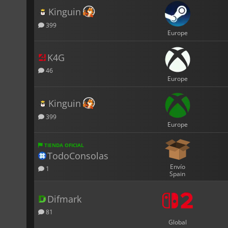
Kinguin
399
Europe
K4G
46
Europe
Kinguin
399
Europe
TIENDA OFICIAL
TodoConsolas
Envío
1
Spain
Difmark
81
Global