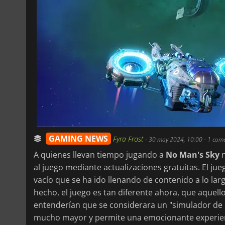
GAMING NEWS
Fyra Frost
-
30 may 2024, 10:00
- 1 com
A quienes llevan tiempo jugando a
No Man's Sky
n
al juego mediante actualizaciones gratuitas. El j
vacío que se ha ido llenando de contenido a lo larg
hecho, el juego es tan diferente ahora, que aquel
entenderían que se considerara un "simulador de p
mucho mayor y permite una emocionante experienc