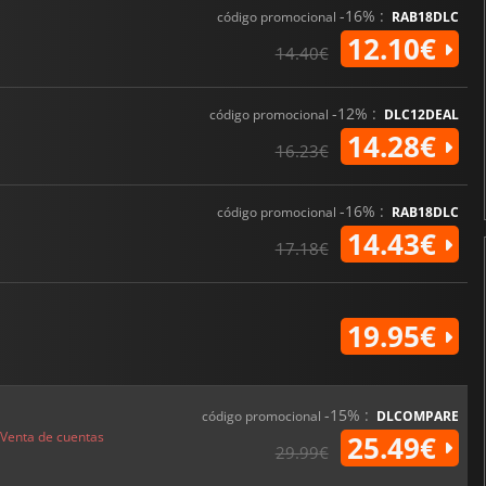
-16% :
código promocional
RAB18DLC
12.10€
14.40€
-12% :
código promocional
DLC12DEAL
14.28€
16.23€
-16% :
código promocional
RAB18DLC
14.43€
17.18€
19.95€
-15% :
código promocional
DLCOMPARE
Venta de cuentas
25.49€
29.99€