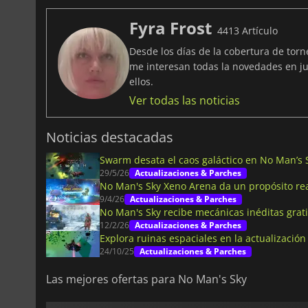
Fyra Frost
4413 Artículo
Desde los días de la cobertura de tor
me interesan todas la novedades en ju
ellos.
Ver todas las noticias
Noticias destacadas
Swarm desata el caos galáctico en No Man’s 
29/5/26
Actualizaciones & Parches
No Man's Sky Xeno Arena da un propósito real
9/4/26
Actualizaciones & Parches
No Man's Sky recibe mecánicas inéditas grat
12/2/26
Actualizaciones & Parches
Explora ruinas espaciales en la actualizació
24/10/25
Actualizaciones & Parches
Las mejores ofertas para No Man's Sky