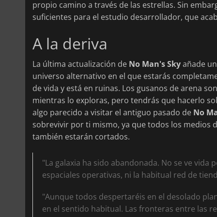
propio camino a través de las estrellas. Sin emba
suficientes para el estudio desarrollador, que ac
A la deriva
La última actualización de
No Man's Sky
añade una
universo alternativo en el que estarás completame
de vida y está en ruinas. Los gusanos de arena son 
mientras lo exploras, pero tendrás que hacerlo so
algo parecido a visitar el antiguo pasado de
No Ma
sobrevivir por ti mismo, ya que todos los medios 
también estarán cortados.
"La galaxia ha sido abandonada. No se ve vida po
espaciales operativas, ni la habitual red de tiend
"Aunque todos despertaréis en el desolado plan
en el sentido habitual. Las fronteras entre las