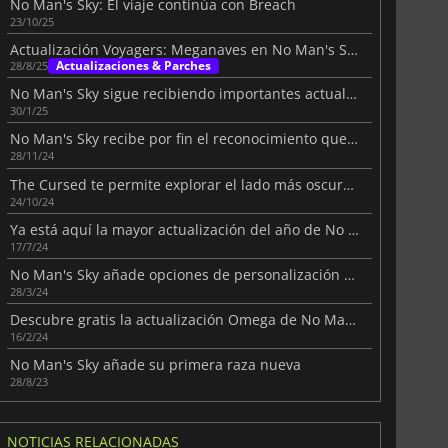
No Man's Sky: El viaje continúa con Breach
23/10/25
Actualización Voyagers: Meganaves en No Man's Sky
Actualizaciones & Parches
28/8/25
No Man's Sky sigue recibiendo importantes actualizaciones de contenido
30/1/25
No Man's Sky recibe por fin el reconocimiento que merece
28/11/24
The Cursed te permite explorar el lado más oscuro de No Man's Sky
24/10/24
Ya está aquí la mayor actualización del año de No Man's Sky
17/7/24
No Man's Sky añade opciones de personalización para tu nave espacial
28/3/24
Descubre gratis la actualización Omega de No Man's Sky
16/2/24
No Man's Sky añade su primera raza nueva
28/8/23
NOTICIAS RELACIONADAS