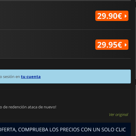
29.90€
29.95€
o sesión en
tu cuenta
rco de redención ataca de nuevo!
Ver original