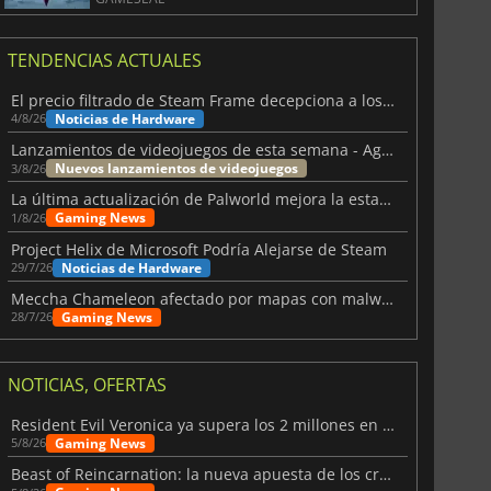
TENDENCIAS ACTUALES
El precio filtrado de Steam Frame decepciona a los usuarios
Noticias de Hardware
4/8/26
Lanzamientos de videojuegos de esta semana - Agosto de 2026 (semana 32)
Nuevos lanzamientos de videojuegos
3/8/26
La última actualización de Palworld mejora la estabilidad
Gaming News
1/8/26
Project Helix de Microsoft Podría Alejarse de Steam
Noticias de Hardware
29/7/26
Meccha Chameleon afectado por mapas con malware y Discord
Gaming News
28/7/26
NOTICIAS, OFERTAS
Resident Evil Veronica ya supera los 2 millones en listas de deseados
Gaming News
5/8/26
Beast of Reincarnation: la nueva apuesta de los creadores de Pokémon