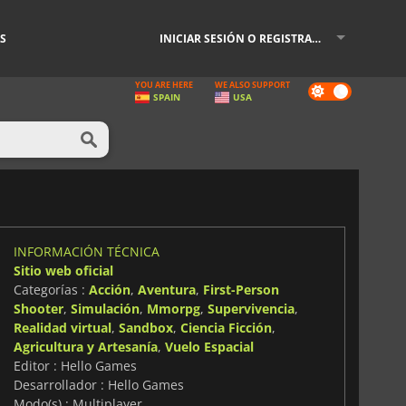
S
INICIAR SESIÓN O REGISTRARSE
YOU ARE HERE
WE ALSO SUPPORT
Dark
SPAIN
USA
mode
INFORMACIÓN TÉCNICA
Sitio web oficial
Categorías :
Acción
,
Aventura
,
First-Person
Shooter
,
Simulación
,
Mmorpg
,
Supervivencia
,
Realidad virtual
,
Sandbox
,
Ciencia Ficción
,
Agricultura y Artesanía
,
Vuelo Espacial
Editor : Hello Games
Desarrollador : Hello Games
Modo(s) : Multiplayer