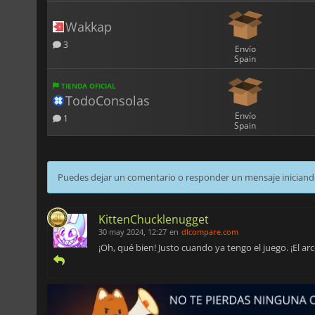
Wakkap
3
Envío
Spain
TIENDA OFICIAL
TodoConsolas
Envío
1
Spain
Puedes dejar un comentario o responder un mensaje iniciand
KittenChucklenugget
30 may 2024, 12:27
en
dlcompare.com
¡Oh, qué bien! Justo cuando ya tengo el juego. ¡El a