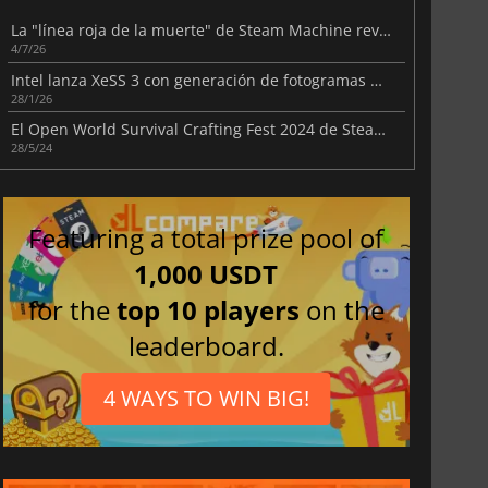
La "línea roja de la muerte" de Steam Machine revive el trauma de Xbox 360
4/7/26
Intel lanza XeSS 3 con generación de fotogramas múltiples en Arc
28/1/26
El Open World Survival Crafting Fest 2024 de Steam ya está en línea
28/5/24
Featuring a total prize pool of
1,000 USDT
for the
top 10 players
on the
leaderboard.
4 WAYS TO WIN BIG!