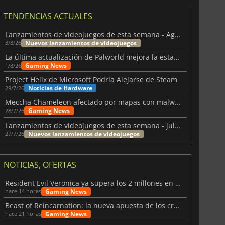
TENDENCIAS ACTUALES
Lanzamientos de videojuegos de esta semana - Agosto de 2026 (semana 32)
Nuevos lanzamientos de videojuegos
3/8/26
La última actualización de Palworld mejora la estabilidad
Gaming News
1/8/26
Project Helix de Microsoft Podría Alejarse de Steam
Noticias de Hardware
29/7/26
Meccha Chameleon afectado por mapas con malware y Discord
Gaming News
28/7/26
Lanzamientos de videojuegos de esta semana - julio 2026 (semana 31)
Nuevos lanzamientos de videojuegos
27/7/26
NOTICIAS, OFERTAS
Resident Evil Veronica ya supera los 2 millones en listas de deseados
Gaming News
hace 14 horas
Beast of Reincarnation: la nueva apuesta de los creadores de Pokémon
Gaming News
hace 21 horas