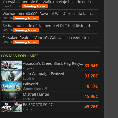
Ya está disponible Big Walk, un viaje basado en la amistad
Gaming News
hace 21 horas
Warhammer 40.000: Dawn of War 4 presenta la facción de los Necrones
Gaming News
30/7/26
Se ha anunciado oficialmente el DLC Hell Rising de Nioh 3
Gaming News
28/7/26
Forsaken Realms: Vahrin's Call sale a la venta tras una década
Gaming News
28/7/26
LOS MÁS POPULARES
Assassin's Creed Black Flag Resynced
33.54€
Kinguin
Halo Campaign Evolved
31.20€
LootBar
Palworld
18.17€
Gamesplanet US
Mistfall Hunter
15.96€
LootBar
EA SPORTS FC 27
45.76€
Eneba