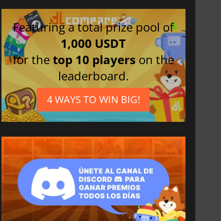
Featuring a total prize pool of
1,000 USDT
for the
top 10 players
on the
leaderboard.
4 WAYS TO WIN BIG!