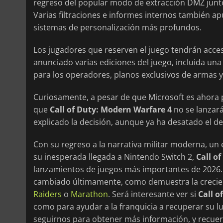
regreso del popular modo de extracción DMZ junto
Varias filtraciones e informes internos también 
sistemas de personalización más profundos.
Los jugadores que reserven el juego tendrán acceso
anunciado varias ediciones del juego, incluida un
para los operadores, planos exclusivos de armas y 
Curiosamente, a pesar de que Microsoft es ahora pr
que
Call of Duty: Modern Warfare 4
no se lanzar
explicado la decisión, aunque ya ha desatado el de
Con su regreso a la narrativa militar moderna, un
su inesperada llegada a Nintendo Switch 2,
Call o
lanzamientos de juegos más importantes de 2026.
cambiado últimamente, como demuestra la crecie
Raiders
o
Marathon
. Será interesante ver si
Call o
como para ayudar a la franquicia a recuperar su lu
seguirnos para obtener más información, y recue