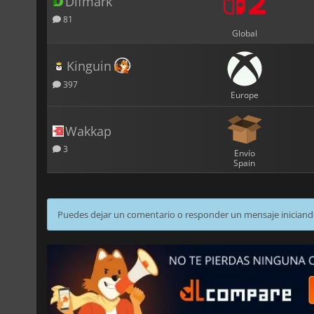
Difmark
81
Global
Kinguin
397
Europe
Wakkap
3
Envío
Spain
Puedes dejar un comentario o responder un mensaje iniciand