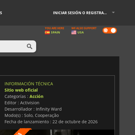
S
INICIAR SESIÓN O REGISTRARSE
YOU ARE HERE
WE ALSO SUPPORT
Dark
SPAIN
USA
mode
INFORMACIÓN TÉCNICA
Sitio web oficial
Categorías :
Acción
Editor : Activision
Desarrollador : Infinity Ward
Modo(s) : Solo, Cooperação
Fecha de lanzamiento : 22 de octubre de 2026