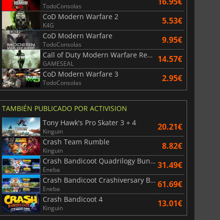
16.95€
TodoConsolas
CoD Modern Warfare 2
5.53€
K4G
CoD Modern Warfare
9.95€
TodoConsolas
Call of Duty Modern Warfare Remastered
14.57€
GAMESEAL
CoD Modern Warfare 3
2.95€
TodoConsolas
TAMBIÉN PUBLICADO POR ACTIVISION
Tony Hawk's Pro Skater 3 + 4
20.21€
Kinguin
Crash Team Rumble
8.82€
Kinguin
Crash Bandicoot Quadrilogy Bundle
31.49€
Eneba
Crash Bandicoot Crashiversary Bundle
61.69€
Eneba
Crash Bandicoot 4
13.01€
Kinguin