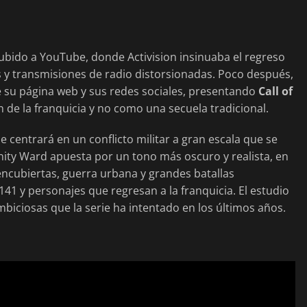
ubido a YouTube, donde Activision insinuaba el regreso
s y transmisiones de radio distorsionadas. Poco después,
de su página web y sus redes sociales, presentando
Call of
de la franquicia y no como una secuela tradicional.
e centrará en un conflicto militar a gran escala que se
finity Ward apuesta por un tono más oscuro y realista, en
encubiertas, guerra urbana y grandes batallas
141 y personajes que regresan a la franquicia. El estudio
biciosas que la serie ha intentado en los últimos años.