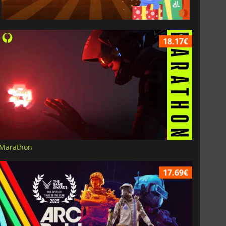
18.17€
Marathon
17.69€