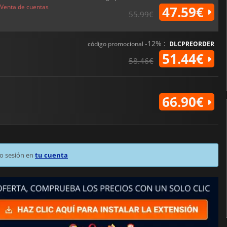
Venta de cuentas
47.59€
55.99€
-12% :
código promocional
DLCPREORDER
51.44€
58.46€
66.90€
o sesión en
tu cuenta