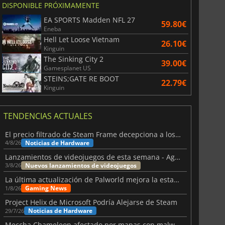
DISPONIBLE PRÓXIMAMENTE
EA SPORTS Madden NFL 27
59.80€
Eneba
Hell Let Loose Vietnam
26.10€
Kinguin
The Sinking City 2
39.00€
Gamesplanet US
STEINS;GATE RE BOOT
22.79€
Kinguin
TENDENCIAS ACTUALES
El precio filtrado de Steam Frame decepciona a los usuarios
Noticias de Hardware
4/8/26
Lanzamientos de videojuegos de esta semana - Agosto de 2026 (semana 32)
Nuevos lanzamientos de videojuegos
3/8/26
La última actualización de Palworld mejora la estabilidad
Gaming News
1/8/26
Project Helix de Microsoft Podría Alejarse de Steam
Noticias de Hardware
29/7/26
Meccha Chameleon afectado por mapas con malware y Discord