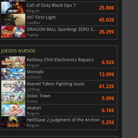
Call of Duty Black Ops 7
25.80€
Kinguin
007 First Light
45.02€
LootBar
DRAGON BALL Sparking! ZERO Super Limit Breaking NEO
26.29€
Yuplay
JUEGOS NUEVOS
ReStory Chill Electronics Repairs
6.92€
Kinguin
Montabi
12.09€
LOADED
Marvel Tokon Fighting Souls
41.22€
LDShop
Doloc Town
5.09€
Eneba
Akatori
6.10€
Kinguin
HellSlave 2 Judgment of the Archon
5.25€
Kinguin