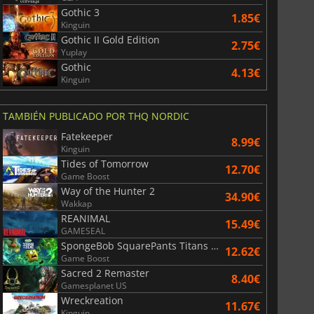
Gothic 3
1.85€
Kinguin
Gothic II Gold Edition
2.75€
Yuplay
Gothic
4.13€
Kinguin
TAMBIÉN PUBLICADO POR THQ NORDIC
Fatekeeper
8.99€
Kinguin
Tides of Tomorrow
12.70€
Game Boost
Way of the Hunter 2
34.90€
Wakkap
REANIMAL
15.49€
GAMESEAL
SpongeBob SquarePants Titans of the Tide
12.62€
Game Boost
Sacred 2 Remaster
8.40€
Gamesplanet US
Wreckreation
11.67€
Kinguin