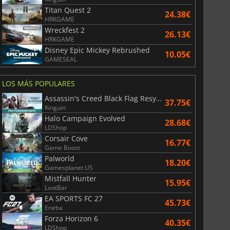
Titan Quest 2
24.38€
HRKGAME
Wreckfest 2
26.13€
HRKGAME
Disney Epic Mickey Rebrushed
10.05€
GAMESEAL
LOS MÁS POPULARES
Assassin's Creed Black Flag Resynced
37.75€
Kinguin
Halo Campaign Evolved
28.68€
LDShop
Corsair Cove
16.77€
Game Boost
Palworld
18.20€
Gamesplanet US
Mistfall Hunter
15.95€
LootBar
EA SPORTS FC 27
45.73€
Eneba
Forza Horizon 6
40.35€
LDShop