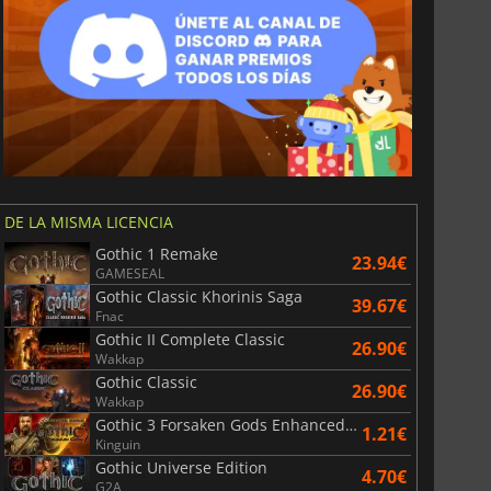
DE LA MISMA LICENCIA
Gothic 1 Remake
23.94€
GAMESEAL
Gothic Classic Khorinis Saga
39.67€
Fnac
6.75
€
15.48
€
Gothic II Complete Classic
26.90€
Wakkap
Gothic Classic
26.90€
Wakkap
Gothic 3 Forsaken Gods Enhanced Edition
1.21€
Kinguin
War WARHAMMER 3
Lies Of P
Gothic Universe Edition
4.70€
G2A