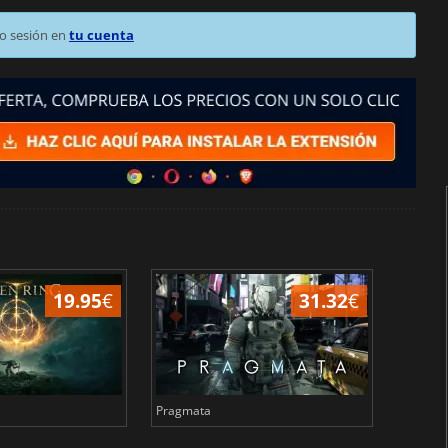
o sesión en
tu cuenta
19.95
€
31.32
€
Pragmata
Total 