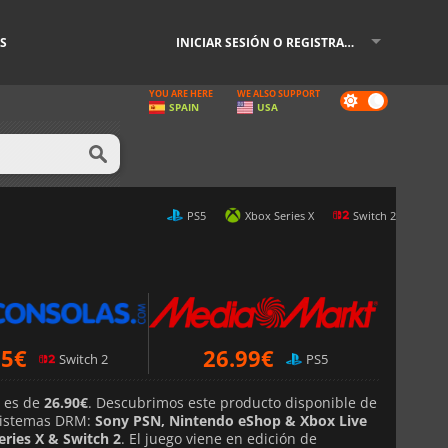
S
INICIAR SESIÓN O REGISTRARSE
YOU ARE HERE
WE ALSO SUPPORT
Dark
SPAIN
USA
mode
PS5
Xbox Series X
Switch 2
95
€
26.99
€
Switch 2
PS5
e es de
26.90€
. Descubrimos este producto disponible de
istemas DRM:
Sony PSN, Nintendo eShop & Xbox Live
eries X & Switch 2
. El juego viene en edición de