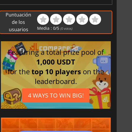
Puntuación
de los
Media :
0
/
5
usuarios
(
0
votos)
Featuring a total prize pool of
1,000 USDT
for the
top 10 players
on the
leaderboard.
4 WAYS TO WIN BIG!