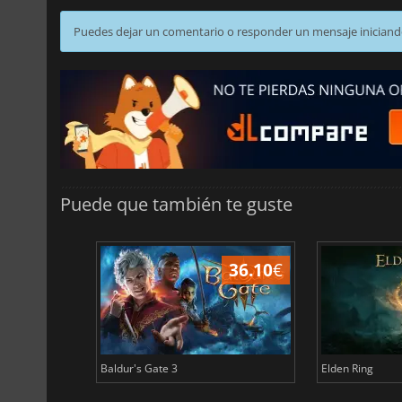
Puedes dejar un comentario o responder un mensaje iniciand
Puede que también te guste
45.02
€
36.10
€
Baldur's Gate 3
Elden Ring