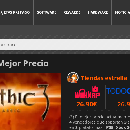
ARJETAS PREPAGO
SOFTWARE
REWARDS
HARDWARE
NOTICIA
Mejor Precio
Tiendas estrella
26.90
€
26.
PS5
(*) El mejor precio actualment
4
vendedores que soportan
3
s
en
3
plataformas -
PS5, Xbox S