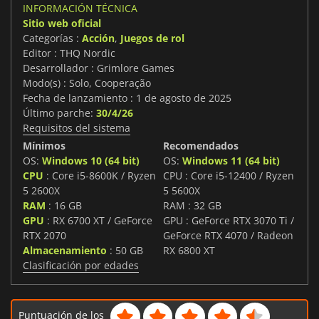
INFORMACIÓN TÉCNICA
Sitio web oficial
Categorías :
Acción
,
Juegos de rol
Editor : THQ Nordic
Desarrollador : Grimlore Games
Modo(s) : Solo, Cooperação
Fecha de lanzamiento : 1 de agosto de 2025
Último parche:
30/4/26
Requisitos del sistema
Mínimos
Recomendados
OS:
Windows 10 (64 bit)
OS:
Windows 11 (64 bit)
CPU
: Core i5-8600K / Ryzen
CPU : Core i5-12400 / Ryzen
5 2600X
5 5600X
RAM
: 16 GB
RAM : 32 GB
GPU
: RX 6700 XT / GeForce
GPU : GeForce RTX 3070 Ti /
RTX 2070
GeForce RTX 4070 / Radeon
Almacenamiento
: 50 GB
RX 6800 XT
Clasificación por edades
Puntuación de los