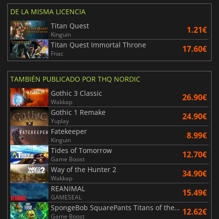
DE LA MISMA LICENCIA
Titan Quest
1.21€
Kinguin
Titan Quest Immortal Throne
17.60€
Fnac
TAMBIÉN PUBLICADO POR THQ NORDIC
Gothic 3 Classic
26.90€
Wakkap
Gothic 1 Remake
24.90€
Yuplay
Fatekeeper
8.99€
Kinguin
Tides of Tomorrow
12.70€
Game Boost
Way of the Hunter 2
34.90€
Wakkap
REANIMAL
15.49€
GAMESEAL
SpongeBob SquarePants Titans of the Tide
12.62€
Game Boost