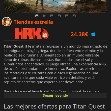
25.62
€
Tiendas estrella
24.38
€
24.49
€
Titan Quest II
te invita a regresar a un mundo impregnado de
la antigua mitología griega, donde la línea entre el mito y la
realidad se difumina. Ambientado en un mundo vibrante
lleno de ruinas divinas, costas iluminadas por el sol y
submundos encantados, el juego ofrece una experiencia RPG
de acción profundamente inmersiva. Explorarás el reino de
los mortales y te cruzarás con dioses legendarios en una
aventura en la que cada viaje es rico en detalles y está
repleto de secretos que esperan ser desvelados.
Basándose en el legado del
Titan Quest
original, la secuela
Seguir leyendo
reimagina el sistema de maestría, permitiéndote combinar
dos disciplinas distintas, como Guerra, Pícaro, Tierra o
Las mejores ofertas para Titan Quest
Tormenta, para forjar tu propia clase híbrida. Cada habilidad
es altamente personalizable, lo que permite a los jugadores