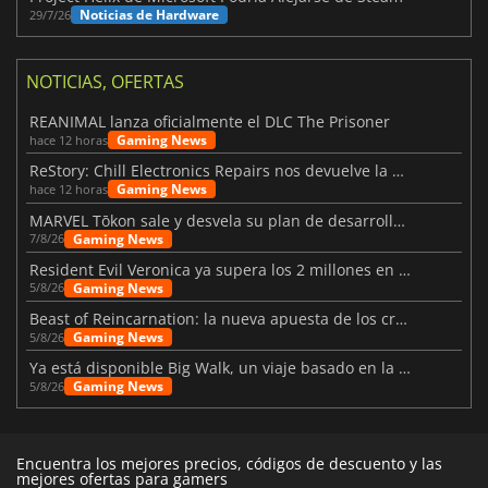
Noticias de Hardware
29/7/26
NOTICIAS, OFERTAS
REANIMAL lanza oficialmente el DLC The Prisoner
Gaming News
hace 12 horas
ReStory: Chill Electronics Repairs nos devuelve la nostalgia de los 2000
Gaming News
hace 12 horas
MARVEL Tōkon sale y desvela su plan de desarrollo para el primer año
Gaming News
7/8/26
Resident Evil Veronica ya supera los 2 millones en listas de deseados
Gaming News
5/8/26
Beast of Reincarnation: la nueva apuesta de los creadores de Pokémon
Gaming News
5/8/26
Ya está disponible Big Walk, un viaje basado en la amistad
Gaming News
5/8/26
Encuentra los mejores precios, códigos de descuento y las
mejores ofertas para gamers