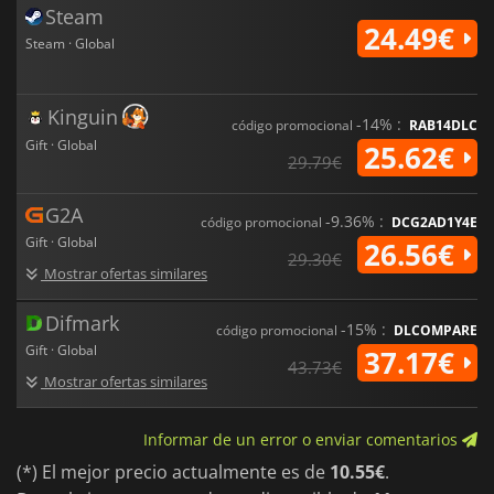
la progresión reflexiva, el combate satisfactorio y la
Steam
exploración significativa. Esta es tu oportunidad de
24.49€
adentrarte en una leyenda viva y ayudar a forjar su futuro.
Steam · Global
Kinguin
-14% :
código promocional
RAB14DLC
Gift · Global
25.62€
29.79€
G2A
-9.36% :
código promocional
DCG2AD1Y4E
Gift · Global
26.56€
29.30€
Mostrar ofertas similares
Difmark
-15% :
código promocional
DLCOMPARE
Gift · Global
37.17€
43.73€
Mostrar ofertas similares
Informar de un error o enviar comentarios
(*) El mejor precio actualmente es de
10.55€
.