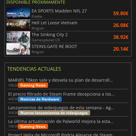
DISPONIBLE PRÓXIMAMENTE
EA SPORTS Madden NFL 27
59.80€
Eneba
Hell Let Loose Vietnam
26.08€
Kinguin
The Sinking City 2
38.92€
Gamesplanet US
STEINS;GATE RE BOOT
20.14€
Kinguin
TENDENCIAS ACTUALES
MARVEL Tōkon sale y desvela su plan de desarrollo para el primer año
Gaming News
7/8/26
El precio filtrado de Steam Frame decepciona a los usuarios
Noticias de Hardware
4/8/26
Lanzamientos de videojuegos de esta semana - Agosto de 2026 (semana 32)
Nuevos lanzamientos de videojuegos
3/8/26
La última actualización de Palworld mejora la estabilidad
Gaming News
1/8/26
Project Helix de Microsoft Podría Alejarse de Steam