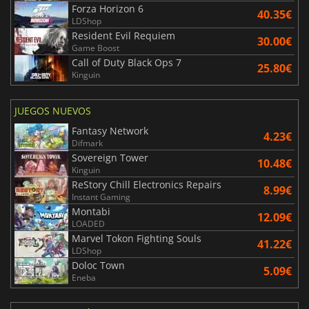
Forza Horizon 6
40.35€
LDShop
Resident Evil Requiem
30.00€
Game Boost
Call of Duty Black Ops 7
25.80€
Kinguin
JUEGOS NUEVOS
Fantasy Network
4.23€
Difmark
Sovereign Tower
10.48€
Kinguin
ReStory Chill Electronics Repairs
8.99€
Instant Gaming
Montabi
12.09€
LOADED
Marvel Tokon Fighting Souls
41.22€
LDShop
Doloc Town
5.09€
Eneba