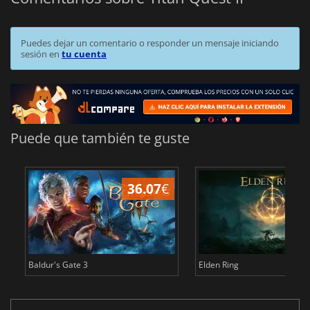
Puedes dejar un comentario o responder un mensaje iniciando
sesión en
tu cuenta
Puede que también te guste
36.07
€
1
Baldur's Gate 3
Elden Ring