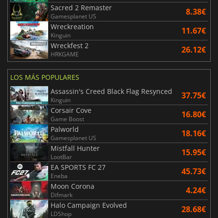
Sacred 2 Remaster
8.38€
Gamesplanet US
Wreckreation
11.67€
Kinguin
Wreckfest 2
26.12€
HRKGAME
LOS MÁS POPULARES
Assassin's Creed Black Flag Resynced
37.75€
Kinguin
Corsair Cove
16.80€
Game Boost
Palworld
18.16€
Gamesplanet US
Mistfall Hunter
15.95€
LootBar
EA SPORTS FC 27
45.73€
Eneba
Moon Corona
4.24€
Difmark
Halo Campaign Evolved
28.68€
LDShop