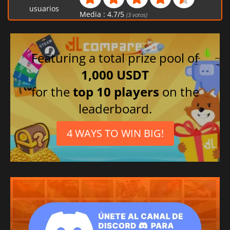
usuarios
Media :
4.7
/
5
(
3
votos)
Featuring a total prize pool of
1,000 USDT
for the
top 10 players
on the
leaderboard.
4 WAYS TO WIN BIG!