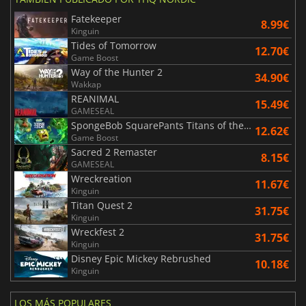
Fatekeeper
8.99€
Kinguin
Tides of Tomorrow
12.70€
Game Boost
Way of the Hunter 2
34.90€
Wakkap
REANIMAL
15.49€
GAMESEAL
SpongeBob SquarePants Titans of the Tide
12.62€
Game Boost
Sacred 2 Remaster
8.15€
GAMESEAL
Wreckreation
11.67€
Kinguin
Titan Quest 2
31.75€
Kinguin
Wreckfest 2
31.75€
Kinguin
Disney Epic Mickey Rebrushed
10.18€
Kinguin
LOS MÁS POPULARES