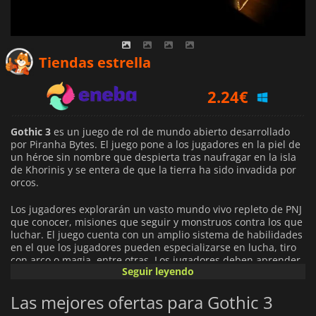
1.82
€
Tiendas estrella
2.24
€
3.09
€
Gothic 3
es un juego de rol de mundo abierto desarrollado
por Piranha Bytes. El juego pone a los jugadores en la piel de
un héroe sin nombre que despierta tras naufragar en la isla
de Khorinis y se entera de que la tierra ha sido invadida por
orcos.
Los jugadores explorarán un vasto mundo vivo repleto de PNJ
que conocer, misiones que seguir y monstruos contra los que
luchar. El juego cuenta con un amplio sistema de habilidades
en el que los jugadores pueden especializarse en lucha, tiro
con arco o magia, entre otras. Los jugadores deben aprender
Seguir leyendo
las habilidades de los entrenadores que se encuentran por
todo el mundo y utilizarlas para hacerse lo suficientemente
Las mejores ofertas para Gothic 3
poderosos como para enfrentarse a sus enemigos.