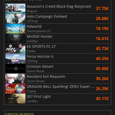
Assassin's Creed Black Flag Resynced
37.75€
Kinguin
Halo Campaign Evolved
28.68€
LDShop
Palworld
18.19€
Gamesplanet US
Mistfall Hunter
16.01€
LootBar
EA SPORTS FC 27
45.73€
Eneba
Forza Horizon 6
40.35€
LDShop
Crimson Desert
45.00€
Game Boost
Resident Evil Requiem
30.26€
Game Boost
DRAGON BALL Sparking! ZERO Super Limit Breaking NEO
26.29€
Yuplay
007 First Light
45.17€
LootBar
JUEGOS NUEVOS