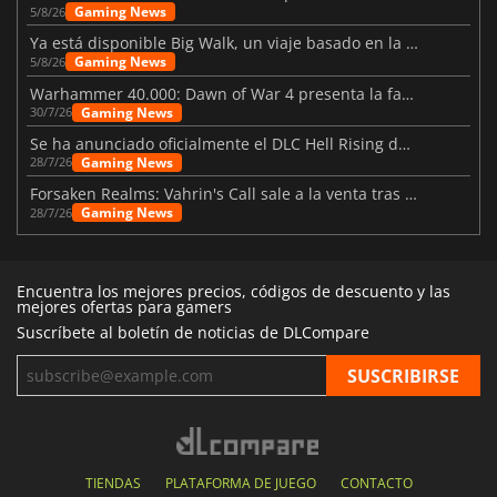
Gaming News
5/8/26
Ya está disponible Big Walk, un viaje basado en la amistad
Gaming News
5/8/26
Warhammer 40.000: Dawn of War 4 presenta la facción de los Necrones
Gaming News
30/7/26
Se ha anunciado oficialmente el DLC Hell Rising de Nioh 3
Gaming News
28/7/26
Forsaken Realms: Vahrin's Call sale a la venta tras una década
Gaming News
28/7/26
Encuentra los mejores precios, códigos de descuento y las
mejores ofertas para gamers
Suscríbete al boletín de noticias de DLCompare
TIENDAS
PLATAFORMA DE JUEGO
CONTACTO