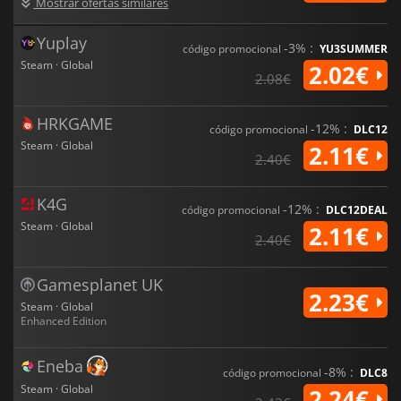
Mostrar ofertas similares
Yuplay
-3% :
código promocional
YU3SUMMER
Steam · Global
2.02€
2.08€
HRKGAME
-12% :
código promocional
DLC12
Steam · Global
2.11€
2.40€
K4G
-12% :
código promocional
DLC12DEAL
Steam · Global
2.11€
2.40€
Gamesplanet UK
2.23€
Steam · Global
Enhanced Edition
Eneba
-8% :
código promocional
DLC8
Steam · Global
2.24€