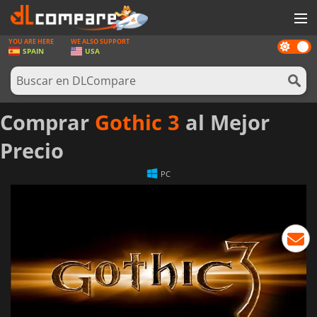
YOU ARE HERE
WE ALSO SUPPORT
Dark
JUEGOS
SPAIN
USA
mode
TARJETAS PREPAGO
SOFTWARE
Comprar
Gothic 3
al Mejor
REWARDS
Precio
HARDWARE
PC
NOTICIAS
INICIAR SESIÓN O REGISTRARSE