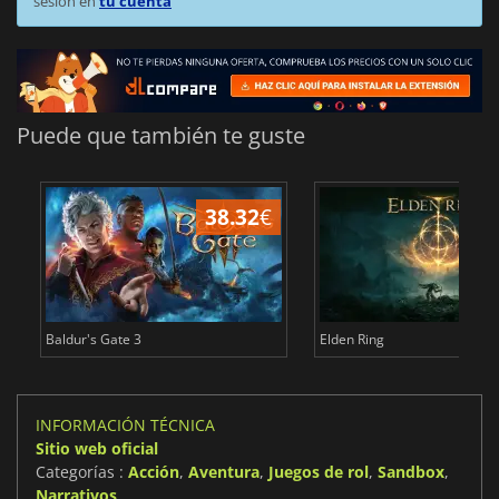
sesión en
tu cuenta
Puede que también te guste
38.32
€
1
Baldur's Gate 3
Elden Ring
INFORMACIÓN TÉCNICA
Sitio web oficial
Categorías :
Acción
,
Aventura
,
Juegos de rol
,
Sandbox
,
Narrativos