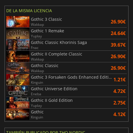
DE LA MISMA LICENCIA
Gothic 3 Classic
26.90€
Wakkap
Gothic 1 Remake
24.64€
Yuplay
Gothic Classic Khorinis Saga
39.67€
Fnac
Gothic II Complete Classic
26.90€
Wakkap
Gothic Classic
26.90€
Wakkap
Gothic 3 Forsaken Gods Enhanced Edition
1.21€
Kinguin
Gothic Universe Edition
4.72€
Eneba
Gothic II Gold Edition
2.75€
Yuplay
Gothic
4.12€
Kinguin
TAMBIÉN PUBLICADO POR THQ NORDIC