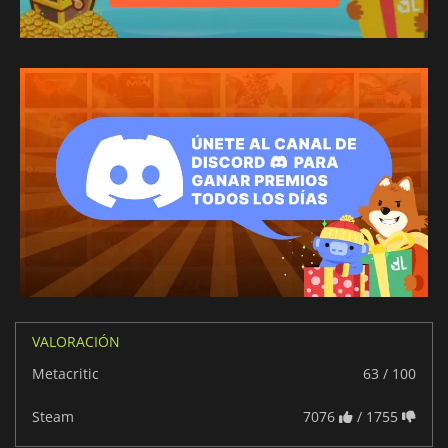
VALORACIÓN
Metacritic
63 / 100
Steam
7076
/ 1755