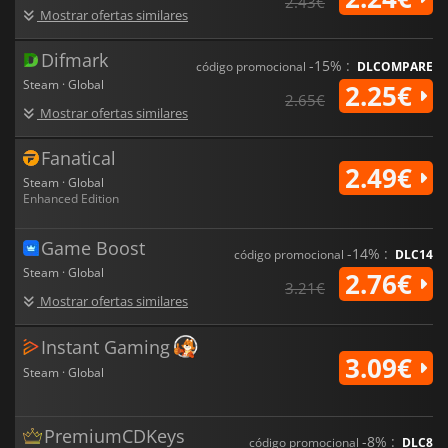
2.43€
Mostrar ofertas similares
Difmark
-15% :
código promocional
DLCOMPARE
Steam · Global
2.25€
2.65€
Mostrar ofertas similares
Fanatical
2.49€
Steam · Global
Enhanced Edition
Game Boost
-14% :
código promocional
DLC14
Steam · Global
2.76€
3.21€
Mostrar ofertas similares
Instant Gaming
3.09€
Steam · Global
PremiumCDKeys
-8% :
código promocional
DLC8