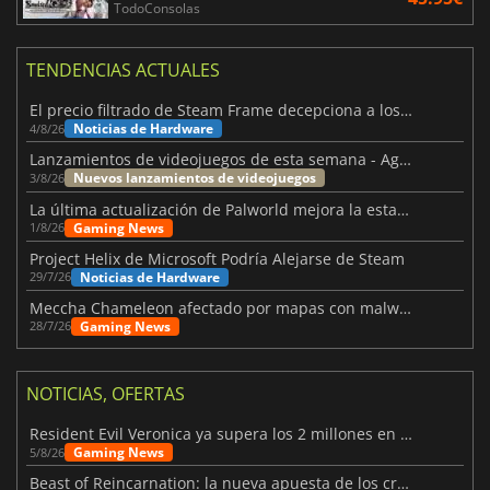
TodoConsolas
TENDENCIAS ACTUALES
El precio filtrado de Steam Frame decepciona a los usuarios
Noticias de Hardware
4/8/26
Lanzamientos de videojuegos de esta semana - Agosto de 2026 (semana 32)
Nuevos lanzamientos de videojuegos
3/8/26
La última actualización de Palworld mejora la estabilidad
Gaming News
1/8/26
Project Helix de Microsoft Podría Alejarse de Steam
Noticias de Hardware
29/7/26
Meccha Chameleon afectado por mapas con malware y Discord
Gaming News
28/7/26
NOTICIAS, OFERTAS
Resident Evil Veronica ya supera los 2 millones en listas de deseados
Gaming News
5/8/26
Beast of Reincarnation: la nueva apuesta de los creadores de Pokémon