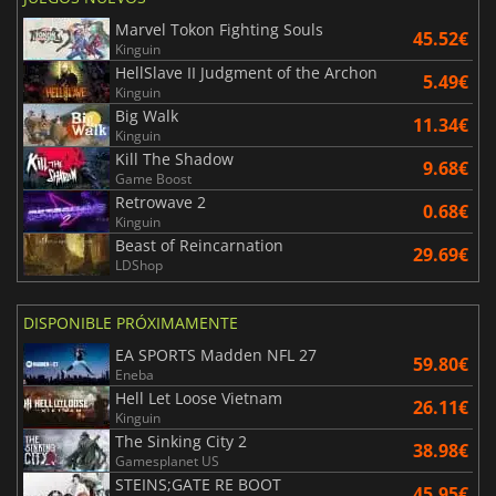
Marvel Tokon Fighting Souls
45.52€
Kinguin
HellSlave II Judgment of the Archon
5.49€
Kinguin
Big Walk
11.34€
Kinguin
Kill The Shadow
9.68€
Game Boost
Retrowave 2
0.68€
Kinguin
Beast of Reincarnation
29.69€
LDShop
DISPONIBLE PRÓXIMAMENTE
EA SPORTS Madden NFL 27
59.80€
Eneba
Hell Let Loose Vietnam
26.11€
Kinguin
The Sinking City 2
38.98€
Gamesplanet US
STEINS;GATE RE BOOT
45.95€