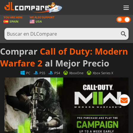
YOU ARE HERE
WE ALSO SUPPORT
Dark
JUEGOS
SPAIN
USA
mode
TARJETAS PREPAGO
SOFTWARE
Comprar
Call of Duty: Modern
REWARDS
Warfare 2
al Mejor Precio
HARDWARE
PC
PS5
PS4
XboxOne
Xbox Series X
NOTICIAS
INICIAR SESIÓN O REGISTRARSE