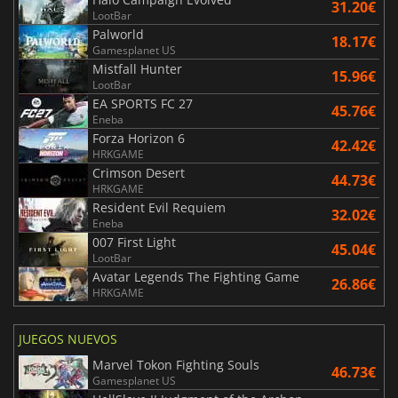
31.20€
LootBar
Palworld
18.17€
Gamesplanet US
Mistfall Hunter
15.96€
LootBar
EA SPORTS FC 27
45.76€
Eneba
Forza Horizon 6
42.42€
HRKGAME
Crimson Desert
44.73€
HRKGAME
Resident Evil Requiem
32.02€
Eneba
007 First Light
45.04€
LootBar
Avatar Legends The Fighting Game
26.86€
HRKGAME
JUEGOS NUEVOS
Marvel Tokon Fighting Souls
46.73€
Gamesplanet US