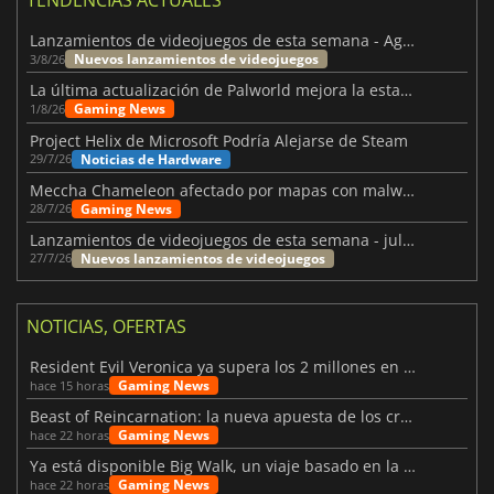
TENDENCIAS ACTUALES
Lanzamientos de videojuegos de esta semana - Agosto de 2026 (semana 32)
Nuevos lanzamientos de videojuegos
3/8/26
La última actualización de Palworld mejora la estabilidad
Gaming News
1/8/26
Project Helix de Microsoft Podría Alejarse de Steam
Noticias de Hardware
29/7/26
Meccha Chameleon afectado por mapas con malware y Discord
Gaming News
28/7/26
Lanzamientos de videojuegos de esta semana - julio 2026 (semana 31)
Nuevos lanzamientos de videojuegos
27/7/26
NOTICIAS, OFERTAS
Resident Evil Veronica ya supera los 2 millones en listas de deseados
Gaming News
hace 15 horas
Beast of Reincarnation: la nueva apuesta de los creadores de Pokémon
Gaming News
hace 22 horas
Ya está disponible Big Walk, un viaje basado en la amistad
Gaming News
hace 22 horas