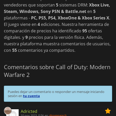
vendedores que soportan
5
sistemas DRM:
Xbox Live,
Steam, Windows, Sony PSN & Battle.net
en
5
plataformas -
PC, PS5, PS4, XboxOne & Xbox Series X
.
El juego viene en
4
ediciones. Nuestra herramienta de
comparación de precios ha identificado
95
ofertas
digitales. y
9
precios para la versión física. Además,
nuestra plataforma muestra comentarios de usuarios,
con
55
comentarios ya compartidos.
Comentarios sobre Call of Duty: Modern
Warfare 2
Puedes dejar un comentario o responder un mensaje iniciando
sesión en
tu cuenta
Adricted
10 nov 2023, 0:56
en
dlcompare.fr