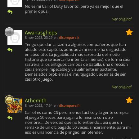
No es mi Call of Duty favorito, pero ya es mejor que el
primer opus.
Ver original
Awanasgheps
8 nov 2023, 23:29
en
dlcompare.it
Tengo que dar la razón a algunos compañeros que han
afeado este capítulo, aunque a mí no me ha disgustado
en absoluto. La jugabilidad más razonada del modo
historia que se acerca (lo intenta al menos), de forma casi
rastrera, a los antiguos campos de batalla, una dirección
casi siempre impecable y visualmente impactante.
Demasiados problemas el multijugador, además de ser
casi otro juego.
Ver original
Athemith
8 nov 2023, 17:54
en
dlcompare.fr
Call of es como CS pero menos táctico y la gente compra
el juego 50 veces para jugar a lo mismo con otro
nombre.... De verdad que no lo entiendo... así que un
remake de un dlc pagado 50 veces, sinceramente, para mi
eso es una licencia de pringao, sin ofender.