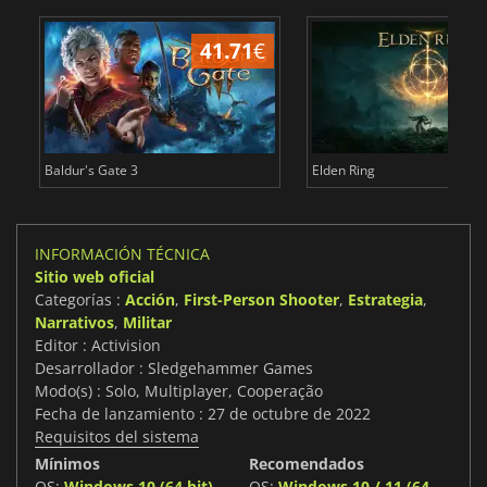
41.71
€
1
Baldur's Gate 3
Elden Ring
INFORMACIÓN TÉCNICA
Sitio web oficial
Categorías :
Acción
,
First-Person Shooter
,
Estrategia
,
Narrativos
,
Militar
Editor : Activision
Desarrollador : Sledgehammer Games
Modo(s) : Solo, Multiplayer, Cooperação
Fecha de lanzamiento : 27 de octubre de 2022
Requisitos del sistema
Mínimos
Recomendados
OS:
Windows 10 (64 bit)
OS:
Windows 10 / 11 (64