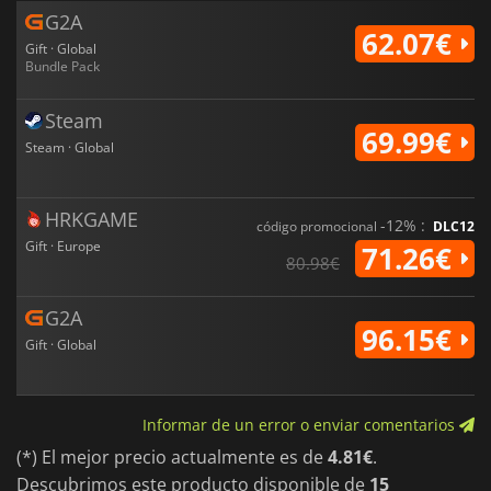
G2A
62.07€
Gift · Global
Bundle Pack
Steam
69.99€
Steam · Global
HRKGAME
-12% :
código promocional
DLC12
Gift · Europe
71.26€
80.98€
G2A
96.15€
Gift · Global
Informar de un error o enviar comentarios
(*) El mejor precio actualmente es de
4.81€
.
Descubrimos este producto disponible de
15