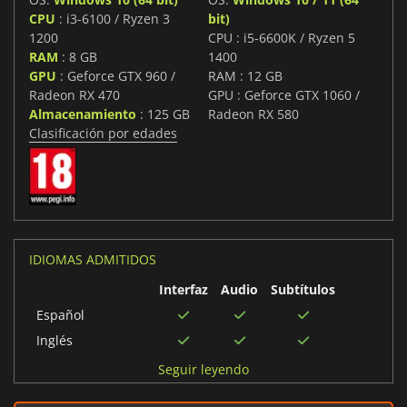
CPU
: i3-6100 / Ryzen 3
bit)
1200
CPU : i5-6600K / Ryzen 5
RAM
: 8 GB
1400
GPU
: Geforce GTX 960 /
RAM : 12 GB
Radeon RX 470
GPU : Geforce GTX 1060 /
Almacenamiento
: 125 GB
Radeon RX 580
Clasificación por edades
IDIOMAS ADMITIDOS
Interfaz
Audio
Subtítulos
Español
Inglés
Italiano
Seguir leyendo
Alemán