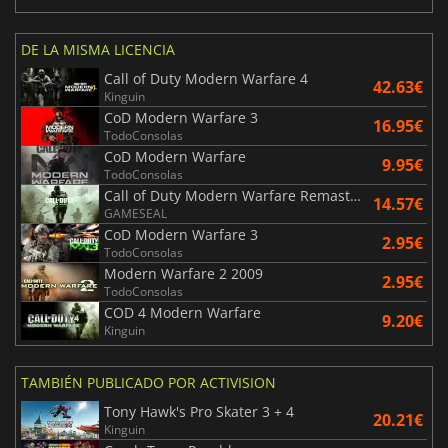
DE LA MISMA LICENCIA
Call of Duty Modern Warfare 4
42.63€
Kinguin
CoD Modern Warfare 3
16.95€
TodoConsolas
CoD Modern Warfare
9.95€
TodoConsolas
Call of Duty Modern Warfare Remastered
14.57€
GAMESEAL
CoD Modern Warfare 3
2.95€
TodoConsolas
Modern Warfare 2 2009
2.95€
TodoConsolas
COD 4 Modern Warfare
9.20€
Kinguin
TAMBIÉN PUBLICADO POR ACTIVISION
Tony Hawk's Pro Skater 3 + 4
20.21€
Kinguin