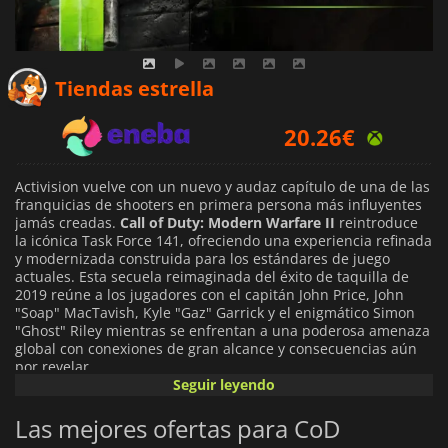
19.28
€
Tiendas estrella
20.26
€
22.39
€
Activision vuelve con un nuevo y audaz capítulo de una de las
franquicias de shooters en primera persona más influyentes
jamás creadas.
Call of Duty: Modern Warfare II
reintroduce
la icónica Task Force 141, ofreciendo una experiencia refinada
y modernizada construida para los estándares de juego
actuales. Esta secuela reimaginada del éxito de taquilla de
2019 reúne a los jugadores con el capitán John Price, John
"Soap" MacTavish, Kyle "Gaz" Garrick y el enigmático Simon
"Ghost" Riley mientras se enfrentan a una poderosa amenaza
global con conexiones de gran alcance y consecuencias aún
por revelar.
Seguir leyendo
La campaña cinematográfica se extiende por todo el mundo
Las mejores ofertas para CoD
con operaciones en Europa, Asia y América, combinando una
narración realista con acción de alta intensidad. Los