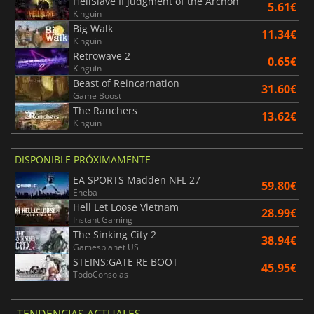
HellSlave II Judgment of the Archon
5.61€
Kinguin
Big Walk
11.34€
Kinguin
Retrowave 2
0.65€
Kinguin
Beast of Reincarnation
31.60€
Game Boost
The Ranchers
13.62€
Kinguin
DISPONIBLE PRÓXIMAMENTE
EA SPORTS Madden NFL 27
59.80€
Eneba
Hell Let Loose Vietnam
28.99€
Instant Gaming
The Sinking City 2
38.94€
Gamesplanet US
STEINS;GATE RE BOOT
45.95€
TodoConsolas