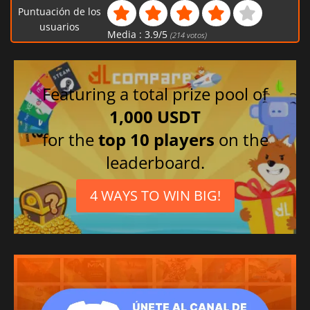
Francés
Puntuación de los
Ruso
usuarios
Media :
3.9
/
5
(
214
votos)
Inglés británico
Japonés
Polaco
Featuring a total prize pool of
Español mexicano
1,000 USDT
for the
top 10 players
on the
leaderboard.
4 WAYS TO WIN BIG!