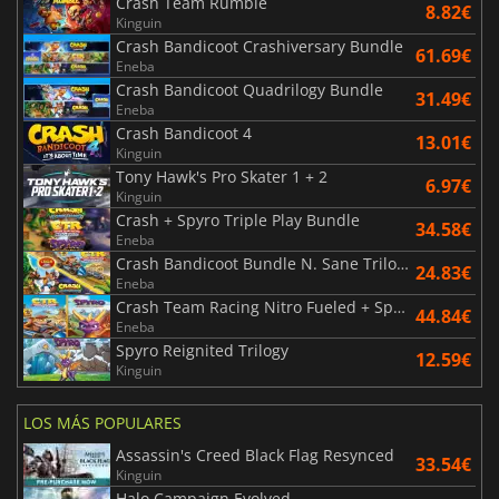
Crash Team Rumble
8.82€
Kinguin
Crash Bandicoot Crashiversary Bundle
61.69€
Eneba
Crash Bandicoot Quadrilogy Bundle
31.49€
Eneba
Crash Bandicoot 4
13.01€
Kinguin
Tony Hawk's Pro Skater 1 + 2
6.97€
Kinguin
Crash + Spyro Triple Play Bundle
34.58€
Eneba
Crash Bandicoot Bundle N. Sane Trilogy + CTR Nitro Fueled
24.83€
Eneba
Crash Team Racing Nitro Fueled + Spyro Game Bundle
44.84€
Eneba
Spyro Reignited Trilogy
12.59€
Kinguin
LOS MÁS POPULARES
Assassin's Creed Black Flag Resynced
33.54€
Kinguin
Halo Campaign Evolved