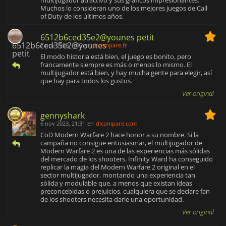
Muchos lo consideran uno de los mejores juegos de Call
of Duty de los últimos años.
6512b6ced35e2@younes petit
7 nov 2023, 0:55
en
dlcompare.fr
El modo historia está bien, el juego es bonito, pero
francamente siempre es más o menos lo mismo. El
multijugador está bien, y hay mucha gente para elegir, así
que hay para todos los gustos.
Ver original
gennyshark
6 nov 2023, 21:31
en
dlcompare.com
CoD Modern Warfare 2 hace honor a su nombre. Si la
campaña no consigue entusiasmar, el multijugador de
Modern Warfare 2 es una de las experiencias más sólidas
del mercado de los shooters. Infinity Ward ha conseguido
replicar la magia del Modern Warfare 2 original en el
sector multijugador, montando una experiencia tan
sólida y modulable que, a menos que existan ideas
preconcebidas o prejuicios, cualquiera que se declare fan
de los shooters necesita darle una oportunidad.
Ver original