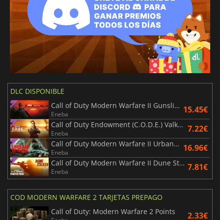
DLC DISPONIBLE
Call of Duty Modern Warfare II Gunslinger Ghost
15.45€
Eneba
Call of Duty Endowment (C.O.D.E.) Valkyrie Pack
7.22€
Eneba
Call of Duty Modern Warfare II Urban Veteran Pro Pack
16.96€
Eneba
Call of Duty Modern Warfare II Dune Stalker Starter Pack
7.81€
Eneba
COD MODERN WARFARE 2 TARJETAS PREPAGO
Call of Duty: Modern Warfare 2 Points
2.33€