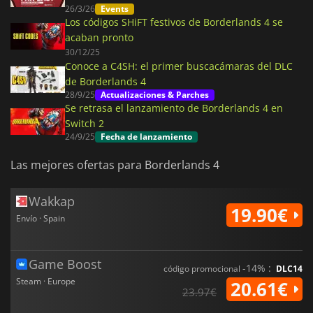
26/3/26
Events
Los códigos SHiFT festivos de Borderlands 4 se
acaban pronto
30/12/25
Conoce a C4SH: el primer buscacámaras del DLC
de Borderlands 4
28/9/25
Actualizaciones & Parches
Se retrasa el lanzamiento de Borderlands 4 en
Switch 2
24/9/25
Fecha de lanzamiento
Las mejores ofertas para Borderlands 4
Wakkap
19.90€
Envío · Spain
Game Boost
-14% :
código promocional
DLC14
Steam · Europe
20.61€
23.97€