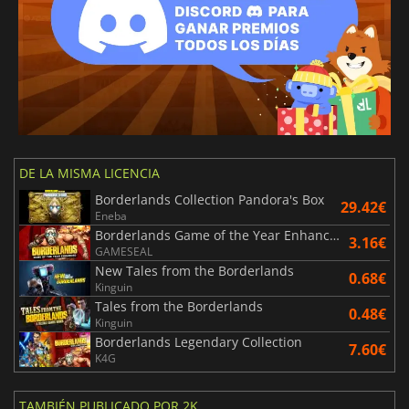
DE LA MISMA LICENCIA
Borderlands Collection Pandora's Box
29.42€
Eneba
Borderlands Game of the Year Enhanced
3.16€
GAMESEAL
New Tales from the Borderlands
0.68€
Kinguin
Tales from the Borderlands
0.48€
Kinguin
Borderlands Legendary Collection
7.60€
K4G
TAMBIÉN PUBLICADO POR 2K