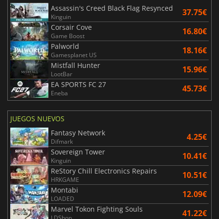
Assassin's Creed Black Flag Resynced
37.75€
Kinguin
Corsair Cove
16.80€
Game Boost
Palworld
18.16€
Gamesplanet US
Mistfall Hunter
15.96€
LootBar
EA SPORTS FC 27
45.73€
Eneba
JUEGOS NUEVOS
Fantasy Network
4.25€
Difmark
Sovereign Tower
10.41€
Kinguin
ReStory Chill Electronics Repairs
10.51€
HRKGAME
Montabi
12.09€
LOADED
Marvel Tokon Fighting Souls
41.22€
LDShop