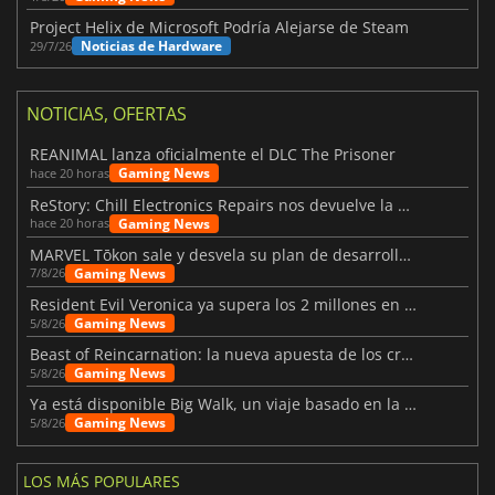
Project Helix de Microsoft Podría Alejarse de Steam
Noticias de Hardware
29/7/26
NOTICIAS, OFERTAS
REANIMAL lanza oficialmente el DLC The Prisoner
Gaming News
hace 20 horas
ReStory: Chill Electronics Repairs nos devuelve la nostalgia de los 2000
Gaming News
hace 20 horas
MARVEL Tōkon sale y desvela su plan de desarrollo para el primer año
Gaming News
7/8/26
Resident Evil Veronica ya supera los 2 millones en listas de deseados
Gaming News
5/8/26
Beast of Reincarnation: la nueva apuesta de los creadores de Pokémon
Gaming News
5/8/26
Ya está disponible Big Walk, un viaje basado en la amistad
Gaming News
5/8/26
LOS MÁS POPULARES