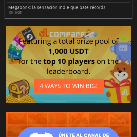
Megabonk: la sensación indie que bate récords
13/10/25
Featuring a total prize pool of
1,000 USDT
for the
top 10 players
on the
leaderboard.
4 WAYS TO WIN BIG!