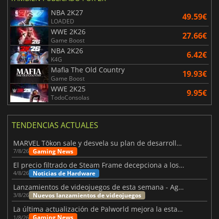
NBA 2K27
49.59€
LOADED
WWE 2K26
27.66€
Game Boost
NBA 2K26
6.42€
K4G
Mafia The Old Country
19.93€
Game Boost
WWE 2K25
9.95€
TodoConsolas
TENDENCIAS ACTUALES
MARVEL Tōkon sale y desvela su plan de desarrollo para el primer año
Gaming News
7/8/26
El precio filtrado de Steam Frame decepciona a los usuarios
Noticias de Hardware
4/8/26
Lanzamientos de videojuegos de esta semana - Agosto de 2026 (semana 32)
Nuevos lanzamientos de videojuegos
3/8/26
La última actualización de Palworld mejora la estabilidad
Gaming News
1/8/26