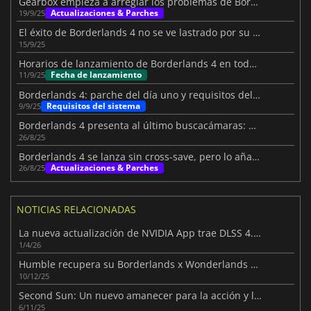
Gearbox empieza a arreglar los problemas de Borderlands 4 en PC
Actualizaciones & Parches
19/9/25
El éxito de Borderlands 4 no se ve lastrado por su rendimiento en PC
15/9/25
Horarios de lanzamiento de Borderlands 4 en todo el mundo
Fecha de lanzamiento
11/9/25
Borderlands 4: parche del día uno y requisitos del sistema
Requisitos del sistema
9/9/25
Borderlands 4 presenta al último buscacámaras: Harlowe la Gravitar
26/8/25
Borderlands 4 se lanza sin cross-save, pero lo añadirá luego
Actualizaciones & Parches
26/8/25
NOTICIAS RELACIONADAS
La nueva actualización de NVIDIA App trae DLSS 4.5 y más novedades
1/4/26
Humble recupera su Borderlands x Wonderlands Bundle
10/12/25
Second Sun: Un nuevo amanecer para la acción y la exploración
6/11/25