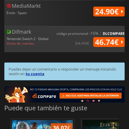
MediaMarkt
24.90€
Envío · Spain
Difmark
-15% :
código promocional
DLCOMPARE
Nintendo Switch 2 · Global
46.74€
54.99€
Venta de cuentas
Puedes dejar un comentario o responder un mensaje iniciando
sesión en
tu cuenta
Puede que también te guste
36.07
€
1