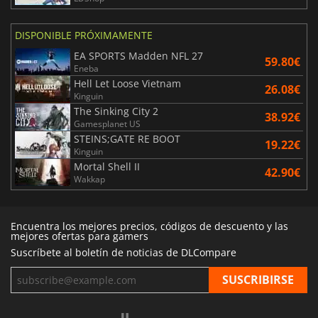
DISPONIBLE PRÓXIMAMENTE
EA SPORTS Madden NFL 27
59.80€
Eneba
Hell Let Loose Vietnam
26.08€
Kinguin
The Sinking City 2
38.92€
Gamesplanet US
STEINS;GATE RE BOOT
19.22€
Kinguin
Mortal Shell II
42.90€
Wakkap
Encuentra los mejores precios, códigos de descuento y las
mejores ofertas para gamers
Suscríbete al boletín de noticias de DLCompare