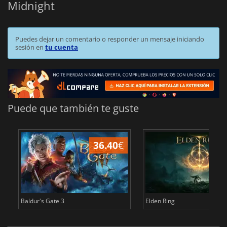
Midnight
Puedes dejar un comentario o responder un mensaje iniciando
sesión en
tu cuenta
Puede que también te guste
36.40
€
1
Baldur's Gate 3
Elden Ring