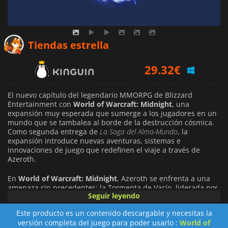
Tiendas estrella
29.32
€
El nuevo capítulo del legendario MMORPG de Blizzard
Entertainment con
World of Warcraft: Midnight
, una
expansión muy esperada que sumerge a los jugadores en un
mundo que se tambalea al borde de la destrucción cósmica.
Como segunda entrega de
La Saga del Alma-Mundo
, la
expansión introduce nuevas aventuras, sistemas e
innovaciones de juego que redefinen el viaje a través de
Azeroth.
En
World of Warcraft: Midnight
, Azeroth se enfrenta a una
amenaza sin precedentes: la Tormenta de Vacío, liderada por
Seguir leyendo
la enigmática Xal'atath, la Presagista, está decidida a
consumir el mundo. Los jugadores explorarán cuatro
Este producto es un contenido descargable y necesitas la
asombrosas zonas nuevas y reimaginadas, incluyendo la
versión completa del juego para poder usarlo :
World of
revitalizada capital elfa de Lunargenta y las salvajes e