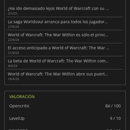
¿Ha ido demasiado lejos World of Warcraft con su rotación de un solo botón?
2/5/25
La saga Worldsoul arranca para todos los jugadores con The War Within
27/8/24
World of Warcraft: The War Within es sólo el principio
22/8/24
El acceso anticipado a World of Warcraft: The War Within comienza mañana
21/8/24
La beta de World of Warcraft: The War Within comienza mañana
4/6/24
World of Warcraft: The War Within abre sus puertas con una fase de pruebas
18/4/24
VALORACIÓN
Opencritic
84 / 100
LevelUp
9 / 10