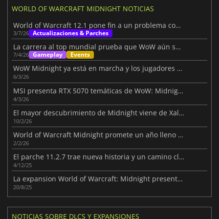
WORLD OF WARCRAFT MIDNIGHT NOTICIAS
World of Warcraft 12.1 pone fin a un problema con los alters
Actualizaciones & Parches
3/7/26
La carrera al top mundial prueba que WoW aún sorprende
Gameplay
Events
7/4/26
WoW Midnight ya está en marcha y los jugadores suben de nivel rápido
6/3/26
MSI presenta RTX 5070 temáticas de WoW: Midnight
4/3/26
El mayor descubrimiento de Midnight viene de Xal'atath
10/2/26
World of Warcraft Midnight promete un año lleno de contenido
2/2/26
El parche 11.2.7 trae nueva historia y un camino claro hacia Midnight
4/12/25
La expansion World of Warcraft: Midnight presentada en la Gamescom
20/8/25
NOTICIAS SOBRE DLCS Y EXPANSIONES