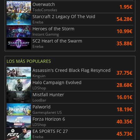
Overwatch
1.95€
TodoConsolas
Starcraft 2 Legacy Of The Void
54.28€
Eneba
Heroes of the Storm
10.99€
Instant Gaming
SC2 Heart of the Swarm
35.88€
Eneba
LOS MÁS POPULARES
Assassin's Creed Black Flag Resynced
37.75€
Kinguin
Halo Campaign Evolved
28.68€
LDShop
Mistfall Hunter
16.01€
LootBar
Palworld
18.19€
Gamesplanet US
Forza Horizon 6
40.35€
LDShop
EA SPORTS FC 27
45.73€
Eneba