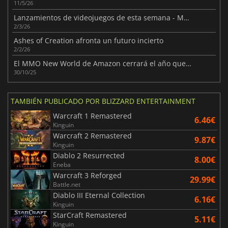
11/5/26
Lanzamientos de videojuegos de esta semana - Marzo 2026 (Semana 10)
2/3/26
Ashes of Creation afronta un futuro incierto
2/2/26
El MMO New World de Amazon cerrará el año que viene
30/10/25
TAMBIÉN PUBLICADO POR BLIZZARD ENTERTAINMENT
Warcraft 1 Remastered
6.46€
Kinguin
Warcraft 2 Remastered
9.87€
Kinguin
Diablo 2 Resurrected
8.00€
Eneba
Warcraft 3 Reforged
29.99€
Battle.net
Diablo III Eternal Collection
6.16€
Kinguin
StarCraft Remastered
5.11€
Kinguin