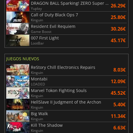
DRAGON BALL Sparking! ZERO Super Limit Breaking NEO
26.29€
Yuplay
Call of Duty Black Ops 7
25.80€
Kinguin
Resident Evil Requiem
30.26€
Game Boost
007 First Light
45.17€
LootBar
JUEGOS NUEVOS
ReStory Chill Electronics Repairs
8.03€
Kinguin
Montabi
12.09€
LOADED
Marvel Tokon Fighting Souls
45.52€
Kinguin
HellSlave II Judgment of the Archon
5.40€
Kinguin
Big Walk
11.34€
Kinguin
Kill The Shadow
6.63€
Kinguin