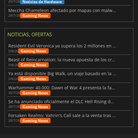
Noticias de Hardware
29/7/26
Meccha Chameleon afectado por mapas con malware y Discord
Gaming News
28/7/26
NOTICIAS, OFERTAS
Resident Evil Veronica ya supera los 2 millones en listas de deseados
Gaming News
5/8/26
Beast of Reincarnation: la nueva apuesta de los creadores de Pokémon
Gaming News
5/8/26
Ya está disponible Big Walk, un viaje basado en la amistad
Gaming News
5/8/26
Warhammer 40.000: Dawn of War 4 presenta la facción de los Necrones
Gaming News
30/7/26
Se ha anunciado oficialmente el DLC Hell Rising de Nioh 3
Gaming News
28/7/26
Forsaken Realms: Vahrin's Call sale a la venta tras una década
Gaming News
28/7/26