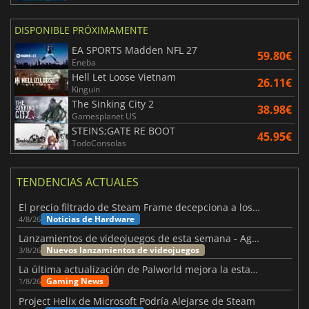
DISPONIBLE PRÓXIMAMENTE
EA SPORTS Madden NFL 27
59.80€
Eneba
Hell Let Loose Vietnam
26.11€
Kinguin
The Sinking City 2
38.98€
Gamesplanet US
STEINS;GATE RE BOOT
45.95€
TodoConsolas
TENDENCIAS ACTUALES
El precio filtrado de Steam Frame decepciona a los usuarios
Noticias de Hardware
4/8/26
Lanzamientos de videojuegos de esta semana - Agosto de 2026 (semana 32)
Nuevos lanzamientos de videojuegos
3/8/26
La última actualización de Palworld mejora la estabilidad
Gaming News
1/8/26
Project Helix de Microsoft Podría Alejarse de Steam