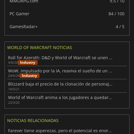
MMORPG.com
9.5 / 10
PC Gamer
84 / 100
GamesRadar+
4 / 5
WORLD OF WARCRAFT NOTICIAS
Roll for Azeroth: D&D y World of Warcraft se unen por fin
Industry
4/8/26
WoW, impulsado por la IA, reaviva el sueño de un MMO para un solo jugador
Industry
24/6/26
Blizzard baja el precio de la clonación de personajes para Burning Crusade Classic
14/5/21
World of Warcraft anima a los jugadores a quedarse en casa con una gran bonificación
23/3/20
NOTICIAS RELACIONADAS
Farever tiene asperezas, pero el potencial es enorme