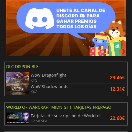
DLC DISPONIBLE
WoW Dragonflight
29.46€
K4G
WoW Shadowlands
12.31€
K4G
WORLD OF WARCRAFT MIDNIGHT TARJETAS PREPAGO
Tarjetas de suscripción de World of Warcraft
22.60€
GAMESEAL