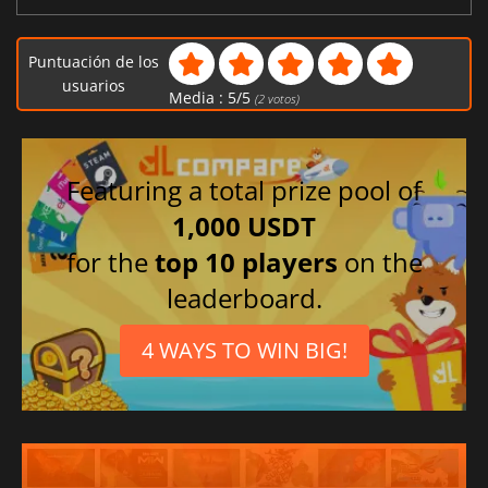
Puntuación de los
usuarios
Media :
5
/
5
(
2
votos)
Featuring a total prize pool of
1,000 USDT
for the
top 10 players
on the
leaderboard.
4 WAYS TO WIN BIG!