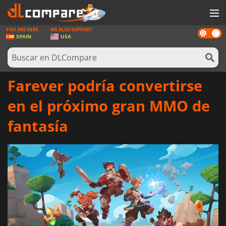
YOU ARE HERE
WE ALSO SUPPORT
Dark
JUEGOS
SPAIN
USA
mode
TARJETAS PREPAGO
SOFTWARE
Farever podría convertirse
REWARDS
en el próximo gran MMO de
HARDWARE
fantasía
NOTICIAS
INICIAR SESIÓN O REGISTRARSE