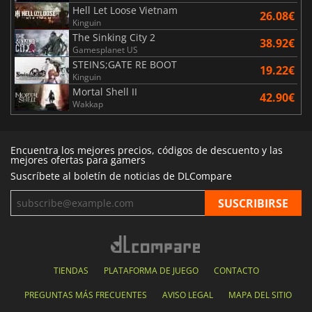
Hell Let Loose Vietnam
26.08€
Kinguin
The Sinking City 2
38.92€
Gamesplanet US
STEINS;GATE RE BOOT
19.22€
Kinguin
Mortal Shell II
42.90€
Wakkap
Encuentra los mejores precios, códigos de descuento y las
mejores ofertas para gamers
Suscríbete al boletín de noticias de DLCompare
TIENDAS
PLATAFORMA DE JUEGO
CONTACTO
PREGUNTAS MÁS FRECUENTES
AVISO LEGAL
MAPA DEL SITIO