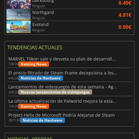
Darksburg
0.49€
Kinguin
Northgard
4.81€
Kinguin
Evoland
0.90€
Kinguin
TENDENCIAS ACTUALES
MARVEL Tōkon sale y desvela su plan de desarrollo para el primer año
Gaming News
7/8/26
El precio filtrado de Steam Frame decepciona a los usuarios
Noticias de Hardware
4/8/26
Lanzamientos de videojuegos de esta semana - Agosto de 2026 (semana 32)
Nuevos lanzamientos de videojuegos
3/8/26
La última actualización de Palworld mejora la estabilidad
Gaming News
1/8/26
Project Helix de Microsoft Podría Alejarse de Steam
Noticias de Hardware
29/7/26