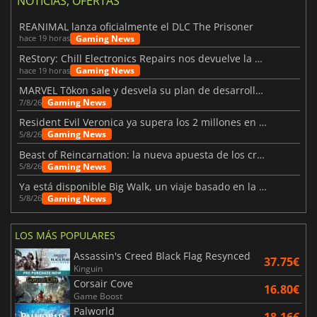
NOTICIAS, OFERTAS
REANIMAL lanza oficialmente el DLC The Prisoner
Gaming News
hace 19 horas
ReStory: Chill Electronics Repairs nos devuelve la nostalgia de los 2000
Gaming News
hace 19 horas
MARVEL Tōkon sale y desvela su plan de desarrollo para el primer año
Gaming News
7/8/26
Resident Evil Veronica ya supera los 2 millones en listas de deseados
Gaming News
5/8/26
Beast of Reincarnation: la nueva apuesta de los creadores de Pokémon
Gaming News
5/8/26
Ya está disponible Big Walk, un viaje basado en la amistad
Gaming News
5/8/26
LOS MÁS POPULARES
Assassin's Creed Black Flag Resynced
37.75€
Kinguin
Corsair Cove
16.80€
Game Boost
Palworld