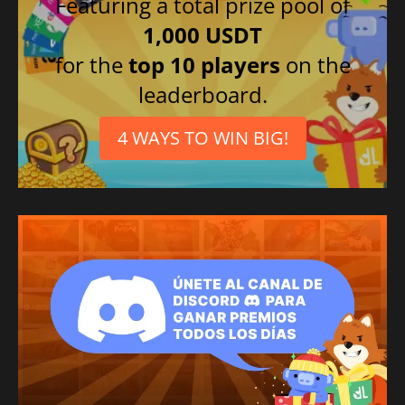
Featuring a total prize pool of
1,000 USDT
for the
top 10 players
on the
leaderboard.
4 WAYS TO WIN BIG!