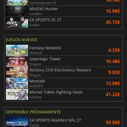
18.16€
Gamesplanet US
Mistfall Hunter
15.96€
LootBar
EA SPORTS FC 27
45.73€
Eneba
JUEGOS NUEVOS
Fantasy Network
4.25€
Difmark
Sovereign Tower
10.48€
Kinguin
ReStory Chill Electronics Repairs
9.82€
Kinguin
Montabi
12.09€
LOADED
Marvel Tokon Fighting Souls
41.22€
LDShop
DISPONIBLE PRÓXIMAMENTE
EA SPORTS Madden NFL 27
59.80€
Eneba