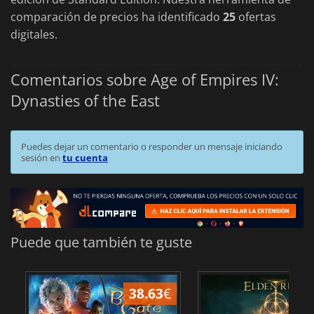
comparación de precios ha identificado
25
ofertas
digitales.
Comentarios sobre Age of Empires IV:
Dynasties of the East
Puedes dejar un comentario o responder un mensaje iniciando
sesión en
tu cuenta
Puede que también te guste
38.63
€
1