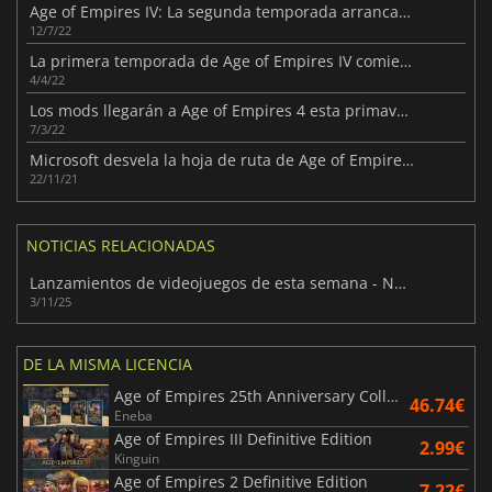
Age of Empires IV: La segunda temporada arranca con una gran actualización
12/7/22
La primera temporada de Age of Empires IV comienza esta semana
4/4/22
Los mods llegarán a Age of Empires 4 esta primavera
7/3/22
Microsoft desvela la hoja de ruta de Age of Empires IV para 2022
22/11/21
NOTICIAS RELACIONADAS
Lanzamientos de videojuegos de esta semana - Noviembre 2025 (Semana 45)
3/11/25
DE LA MISMA LICENCIA
Age of Empires 25th Anniversary Collection
46.74€
Eneba
Age of Empires III Definitive Edition
2.99€
Kinguin
Age of Empires 2 Definitive Edition
7.22€