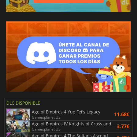
DLC DISPONIBLE
Age of Empires 4 Yue Fei's Legacy
11.68€
Gamesplanet US
Age of Empires IV Knights of Cross and Rose
3.77€
Gamesplanet US
Age of Empires 4 The Sultans Ascend