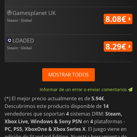
Gamesplanet UK
8.08€
Steam · Global
LOADED
8.29€
Steam · Global
MOSTRAR TODOS
Informar de un error o enviar comentarios
(*) El mejor precio actualmente es de
5.94€
.
Descubrimos este producto disponible de
14
vendedores que soportan
4
sistemas DRM:
Steam,
Xbox Live, Windows & Sony PSN
en
4
plataformas -
PC, PS5, XboxOne & Xbox Series X
. El juego viene en
edición de Standard Edition. Nuestra herramienta de