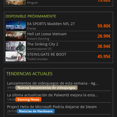
Kinguin
DISPONIBLE PRÓXIMAMENTE
EA SPORTS Madden NFL 27
59.80€
Eneba
Hell Let Loose Vietnam
28.99€
Instant Gaming
The Sinking City 2
38.94€
Gamesplanet US
STEINS;GATE RE BOOT
45.95€
TodoConsolas
TENDENCIAS ACTUALES
Lanzamientos de videojuegos de esta semana - Agosto de 2026 (semana 32)
Nuevos lanzamientos de videojuegos
3/8/26
La última actualización de Palworld mejora la estabilidad
Gaming News
1/8/26
Project Helix de Microsoft Podría Alejarse de Steam
Noticias de Hardware
29/7/26