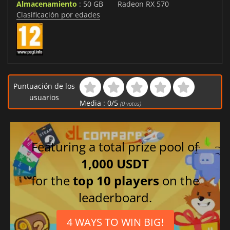
Almacenamiento
: 50 GB
Radeon RX 570
Clasificación por edades
Puntuación de los
usuarios
Media :
0
/
5
(
0
votos)
Featuring a total prize pool of
1,000 USDT
for the
top 10 players
on the
leaderboard.
4 WAYS TO WIN BIG!