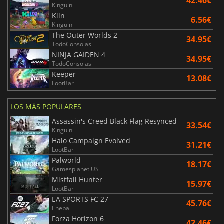
42.46€
Kinguin
Kiln
6.56€
Kinguin
The Outer Worlds 2
34.95€
TodoConsolas
NINJA GAIDEN 4
34.95€
TodoConsolas
Keeper
13.08€
LootBar
LOS MÁS POPULARES
Assassin's Creed Black Flag Resynced
33.54€
Kinguin
Halo Campaign Evolved
31.21€
LootBar
Palworld
18.17€
Gamesplanet US
Mistfall Hunter
15.97€
LootBar
EA SPORTS FC 27
45.76€
Eneba
Forza Horizon 6
42.46€