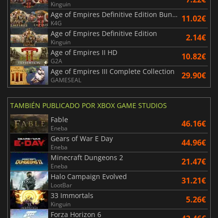
Kinguin
Age of Empires Definitive Edition Bundle
11.02€
K4G
Age of Empires Definitive Edition
2.14€
Kinguin
Age of Empires II HD
10.82€
G2A
Age of Empires III Complete Collection
29.90€
GAMESEAL
TAMBIÉN PUBLICADO POR XBOX GAME STUDIOS
Fable
46.16€
Eneba
Gears of War E Day
44.96€
Eneba
Minecraft Dungeons 2
21.47€
Eneba
Halo Campaign Evolved
31.21€
LootBar
33 Immortals
5.26€
Kinguin
Forza Horizon 6