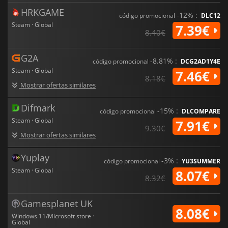
HRKGAME
-12% :
código promocional
DLC12
Steam · Global
7.39€
8.40€
G2A
-8.81% :
código promocional
DCG2AD1Y4E
Steam · Global
7.46€
8.18€
Mostrar ofertas similares
Difmark
-15% :
código promocional
DLCOMPARE
Steam · Global
7.91€
9.30€
Mostrar ofertas similares
Yuplay
-3% :
código promocional
YU3SUMMER
Steam · Global
8.07€
8.32€
Gamesplanet UK
8.08€
Windows 11/Microsoft store ·
Global