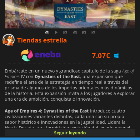
6.90
€
Tiendas estrella
7.07
€
11.29
€
Embárcate en un nuevo y grandioso capítulo de la saga
Age of
Empires
IV con
Dynasties of the East
, una expansión que
redefine el arte de la estrategia en tiempo real a través del
prisma de algunos de los imperios orientales más dinámicos
de la historia. Esta expansión invita a los jugadores a explorar
una era de ambición, conquista e innovación.
Age of Empires 4: Dynasties of the East
Introduce cuatro
civilizaciones variantes distintas, cada una con su propio
sabor histórico e innovaciones en la jugabilidad. Lidera la
Horda Dorada, una formidable evolución del legado mongol,
Seguir leyendo
donde la movilidad se une a un poder devastador a través de
la poderosa
Carpa Dorada
y la capacidad de unir tus fuerzas