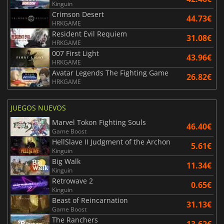
Kinguin
Crimson Desert
44.73€
HRKGAME
Resident Evil Requiem
31.08€
HRKGAME
007 First Light
43.96€
HRKGAME
Avatar Legends The Fighting Game
26.82€
HRKGAME
JUEGOS NUEVOS
Marvel Tokon Fighting Souls
46.40€
Game Boost
HellSlave II Judgment of the Archon
5.61€
Kinguin
Big Walk
11.34€
Kinguin
Retrowave 2
0.65€
Kinguin
Beast of Reincarnation
31.13€
Game Boost
The Ranchers
13.62€