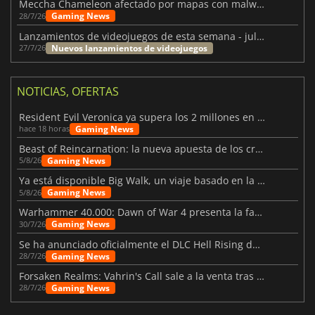
Meccha Chameleon afectado por mapas con malware y Discord
Gaming News
28/7/26
Lanzamientos de videojuegos de esta semana - julio 2026 (semana 31)
Nuevos lanzamientos de videojuegos
27/7/26
NOTICIAS, OFERTAS
Resident Evil Veronica ya supera los 2 millones en listas de deseados
Gaming News
hace 18 horas
Beast of Reincarnation: la nueva apuesta de los creadores de Pokémon
Gaming News
5/8/26
Ya está disponible Big Walk, un viaje basado en la amistad
Gaming News
5/8/26
Warhammer 40.000: Dawn of War 4 presenta la facción de los Necrones
Gaming News
30/7/26
Se ha anunciado oficialmente el DLC Hell Rising de Nioh 3
Gaming News
28/7/26
Forsaken Realms: Vahrin's Call sale a la venta tras una década
Gaming News
28/7/26