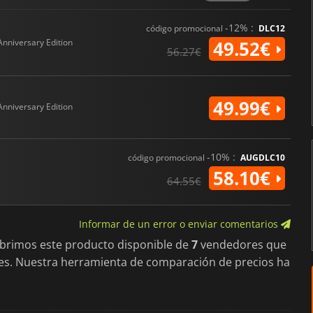
-12% :
código promocional
DLC12
Anniversary Edition
49.52€
56.27€
49.99€
Anniversary Edition
-10% :
código promocional
AUGDLC10
58.10€
64.55€
Informar de un error o enviar comentarios
ubrimos este producto disponible de
7
vendedores que
es. Nuestra herramienta de comparación de precios ha