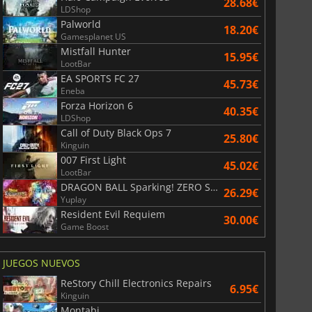
28.68€
LDShop
Palworld
18.20€
Gamesplanet US
Mistfall Hunter
15.95€
LootBar
EA SPORTS FC 27
45.73€
Eneba
Forza Horizon 6
40.35€
LDShop
Call of Duty Black Ops 7
25.80€
Kinguin
007 First Light
45.02€
LootBar
DRAGON BALL Sparking! ZERO Super Limit Breaking NEO
26.29€
Yuplay
Resident Evil Requiem
30.00€
Game Boost
JUEGOS NUEVOS
ReStory Chill Electronics Repairs
6.95€
Kinguin
Montabi