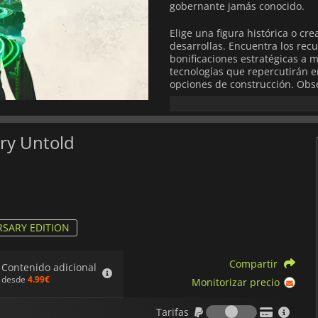
gobernante jamás conocido.
Elige una figura histórica o cre
desarrollas. Encuentra los recu
bonificaciones estratégicas a m
tecnologías que repercutirán e
opciones de construcción. Obse
habitantes y hazla crecer a me
diplomacia y la fuerza de las
cada escenario es diferente y la
ory Untold
Si eres un aficionado a la his
si las cosas hubieran sido dife
encontrar la respuesta.
RSARY EDITION
Compartir
Contenido adicional
desde
4.99€
Monitorizar precio
Tarifas
Tarifas