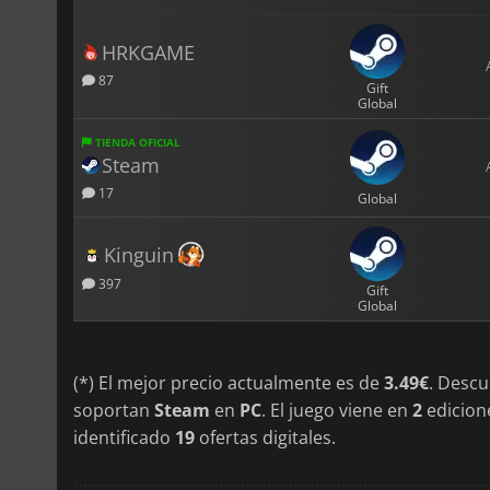
HRKGAME
87
Gift
Global
TIENDA OFICIAL
Steam
17
Global
Kinguin
397
Gift
Global
(*) El mejor precio actualmente es de
3.49€
. Desc
soportan
Steam
en
PC
. El juego viene en
2
edicion
identificado
19
ofertas digitales.