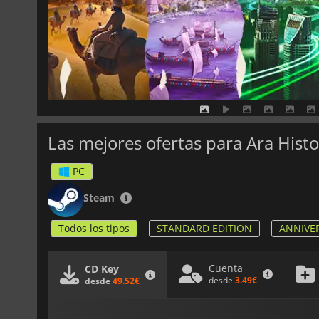
Las mejores ofertas para Ara Hist
PC
Steam
Todos los tipos
STANDARD EDITION
ANNIVE
Cuenta
CD Key
desde
3.49€
desde
49.52€