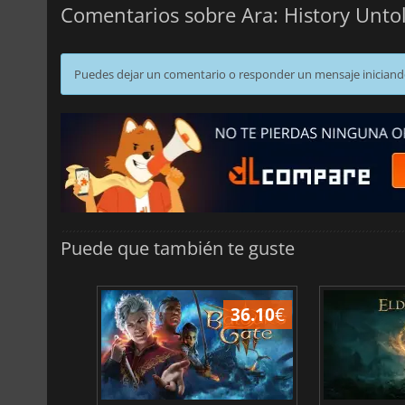
Comentarios sobre Ara: History Unto
Puedes dejar un comentario o responder un mensaje iniciand
Puede que también te guste
45.02
€
36.10
€