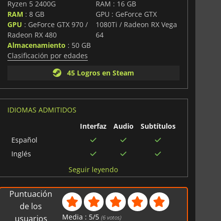
Ryzen 5 2400G
RAM : 16 GB
RAM
: 8 GB
GPU : GeForce GTX
GPU
: GeForce GTX 970 /
1080Ti / Radeon RX Vega
Radeon RX 480
64
Almacenamiento
: 50 GB
Clasificación por edades
45 Logros en Steam
IDIOMAS ADMITIDOS
Interfaz
Audio
Subtítulos
Español
Inglés
Ruso
Seguir leyendo
Finlandés
Puntuación
Sueco
de los
Tailandés
Media :
5
/
5
usuarios
(
6
votos)