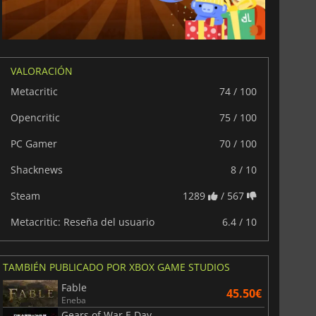
War WARHAMMER 3
Lies Of P
VALORACIÓN
Metacritic
74 / 100
Opencritic
75 / 100
PC Gamer
70 / 100
Shacknews
8 / 10
Steam
1289
/ 567
Metacritic: Reseña del usuario
6.4 / 10
TAMBIÉN PUBLICADO POR XBOX GAME STUDIOS
Fable
45.50€
Eneba
Gears of War E Day