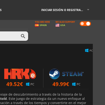
S
INICIAR SESIÓN O REGISTRARSE
YOU ARE HERE
WE ALSO SUPPORT
Dark
SPAIN
USA
mode
PC
49.52
€
49.99
€
PC
PC
aje de descubrimiento a través de la historia de la
ntold
. Este juego de estrategia da un nuevo enfoque al
ación a través de los tiempos y convertirte en el mejor