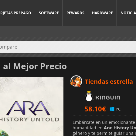
ARJETAS PREPAGO
SOFTWARE
REWARDS
HARDWARE
NOTICIA
d
al Mejor Precio
Tiendas estrella
58.10
€
PC
Embárcate en un emocionante vi
humanidad en
Ara: History U
género y te permite guiar una n