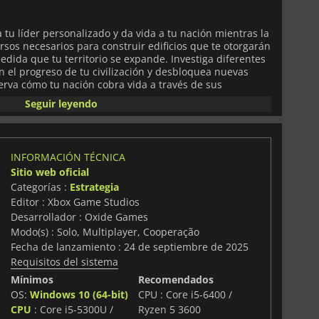
a tu líder personalizado y da vida a tu nación mientras la
rsos necesarios para construir edificios que te otorgarán
edida que tu territorio se expande. Investiga diferentes
n el progreso de tu civilización y desbloquea nuevas
rva cómo tu nación cobra vida a través de sus
dida que se convierte en una potencia mundial. Utiliza la
Seguir leyendo
 armas para remodelar el mundo en un juego en el que
s posibilidades son infinitas.
toria y alguna vez te has preguntado qué hubiera pasado
INFORMACIÓN TÉCNICA
rentes,
Ara: History Untold
te ofrece la oportunidad de
Sitio web oficial
Categorías :
Estrategia
Editor : Xbox Game Studios
Desarrollador : Oxide Games
Modo(s) : Solo, Multiplayer, Cooperação
Fecha de lanzamiento : 24 de septiembre de 2025
Requisitos del sistema
Mínimos
Recomendados
OS:
Windows 10 (64-bit)
CPU : Core i5-6400 /
CPU
: Core i5-5300U /
Ryzen 5 3600