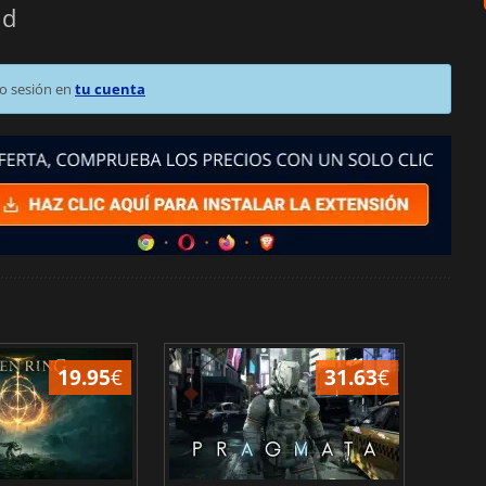
ld
o sesión en
tu cuenta
19.95
€
31.63
€