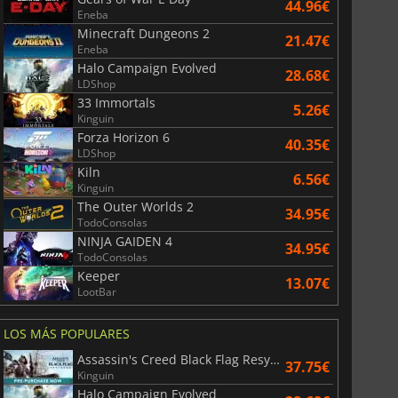
44.96€
Eneba
Minecraft Dungeons 2
21.47€
Eneba
Halo Campaign Evolved
28.68€
LDShop
33 Immortals
5.26€
Kinguin
Forza Horizon 6
40.35€
LDShop
Kiln
6.56€
Kinguin
The Outer Worlds 2
34.95€
TodoConsolas
NINJA GAIDEN 4
34.95€
TodoConsolas
Keeper
13.07€
LootBar
LOS MÁS POPULARES
Assassin's Creed Black Flag Resynced
37.75€
Kinguin
Halo Campaign Evolved