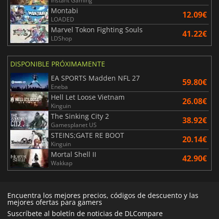
Instant Gaming
Montabi
12.09€
LOADED
Marvel Tokon Fighting Souls
41.22€
LDShop
DISPONIBLE PRÓXIMAMENTE
EA SPORTS Madden NFL 27
59.80€
Eneba
Hell Let Loose Vietnam
26.08€
Kinguin
The Sinking City 2
38.92€
Gamesplanet US
STEINS;GATE RE BOOT
20.14€
Kinguin
Mortal Shell II
42.90€
Wakkap
Encuentra los mejores precios, códigos de descuento y las
mejores ofertas para gamers
Suscríbete al boletín de noticias de DLCompare