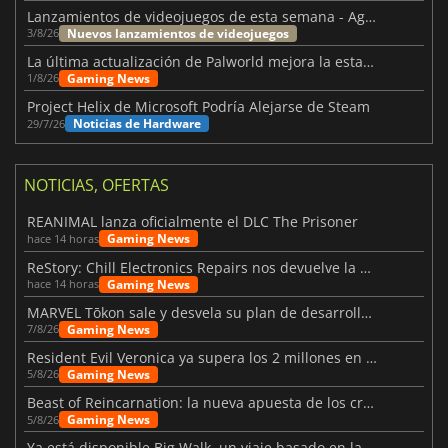
Lanzamientos de videojuegos de esta semana - Agosto de 2026 (semana 32)
Nuevos lanzamientos de videojuegos
3/8/26
La última actualización de Palworld mejora la estabilidad
Gaming News
1/8/26
Project Helix de Microsoft Podría Alejarse de Steam
Noticias de Hardware
29/7/26
NOTICIAS, OFERTAS
REANIMAL lanza oficialmente el DLC The Prisoner
Gaming News
hace 14 horas
ReStory: Chill Electronics Repairs nos devuelve la nostalgia de los 2000
Gaming News
hace 14 horas
MARVEL Tōkon sale y desvela su plan de desarrollo para el primer año
Gaming News
7/8/26
Resident Evil Veronica ya supera los 2 millones en listas de deseados
Gaming News
5/8/26
Beast of Reincarnation: la nueva apuesta de los creadores de Pokémon
Gaming News
5/8/26
Ya está disponible Big Walk, un viaje basado en la amistad