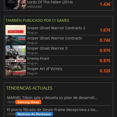
Lords Of The Fallen (2014)
1.43€
HRKGAME
TAMBIÉN PUBLICADO POR CI GAMES
Sniper Ghost Warrior Contracts 2
1.67€
Kinguin
Sniper Ghost Warrior Contracts
0.74€
Kinguin
Sniper Ghost Warrior 3
0.97€
Kinguin
Enemy Front
0.87€
Kinguin
Sniper Art of Victory
0.32€
Kinguin
TENDENCIAS ACTUALES
MARVEL Tōkon sale y desvela su plan de desarrollo para el primer año
Gaming News
7/8/26
El precio filtrado de Steam Frame decepciona a los usuarios
Noticias de Hardware
4/8/26