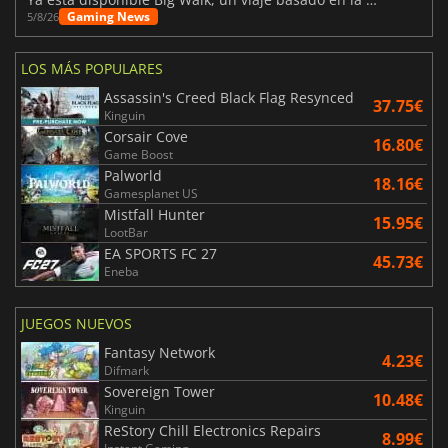
Gaming News
5/8/26
LOS MÁS POPULARES
Assassin's Creed Black Flag Resynced
37.75€
Kinguin
Corsair Cove
16.80€
Game Boost
Palworld
18.16€
Gamesplanet US
Mistfall Hunter
15.95€
LootBar
EA SPORTS FC 27
45.73€
Eneba
JUEGOS NUEVOS
Fantasy Network
4.23€
Difmark
Sovereign Tower
10.48€
Kinguin
ReStory Chill Electronics Repairs
8.99€