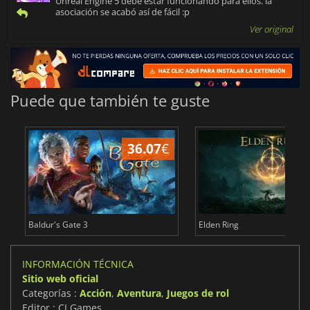
Unreal Engine 5 debe estar funcionando para ellos. la
asociación se acabó así de fácil :p
Ver original
Puede que también te guste
36.07
€
1
Baldur's Gate 3
Elden Ring
INFORMACIÓN TÉCNICA
Sitio web oficial
Categorías :
Acción
,
Aventura
,
Juegos de rol
Editor : CI Games