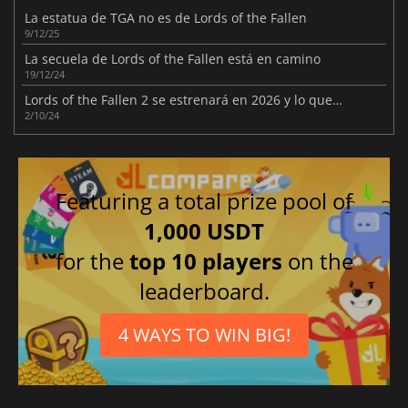
La estatua de TGA no es de Lords of the Fallen
9/12/25
La secuela de Lords of the Fallen está en camino
19/12/24
Lords of the Fallen 2 se estrenará en 2026 y lo que sabemos hasta ahora
2/10/24
Featuring a total prize pool of
1,000 USDT
for the
top 10 players
on the
leaderboard.
4 WAYS TO WIN BIG!