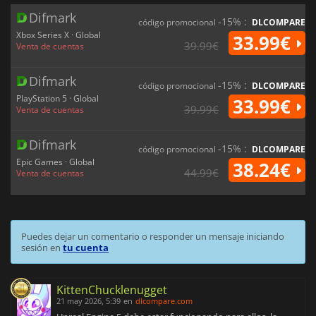
Difmark
-15% :
código promocional
DLCOMPARE
Xbox Series X · Global
33.99€
39.99€
Venta de cuentas
Difmark
-15% :
código promocional
DLCOMPARE
PlayStation 5 · Global
33.99€
39.99€
Venta de cuentas
Difmark
-15% :
código promocional
DLCOMPARE
Epic Games · Global
38.24€
44.99€
Venta de cuentas
Puedes dejar un comentario o responder un mensaje iniciando
sesión en
tu cuenta
KittenChucklenugget
21 may 2026, 5:39
en
dlcompare.com