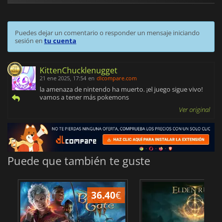
Puedes dejar un comentario o responder un mensaje iniciando
sesión en
tu cuenta
KittenChucklenugget
21 ene 2025, 17:54
en
dlcompare.com
la amenaza de nintendo ha muerto. ¡el juego sigue vivo!
vamos a tener más pokemons
Ver original
Puede que también te guste
36.40
€
1