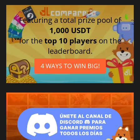
Featuring a total prize pool of
1,000 USDT
for the
top 10 players
on the
leaderboard.
4 WAYS TO WIN BIG!