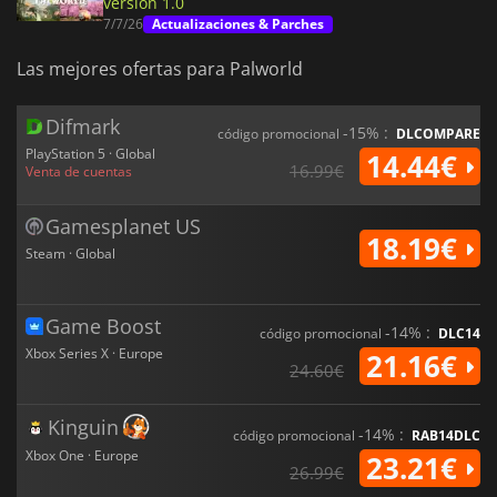
versión 1.0
7/7/26
Actualizaciones & Parches
Las mejores ofertas para Palworld
Difmark
-15% :
código promocional
DLCOMPARE
PlayStation 5 · Global
14.44€
16.99€
Venta de cuentas
Gamesplanet US
18.19€
Steam · Global
Game Boost
-14% :
código promocional
DLC14
Xbox Series X · Europe
21.16€
24.60€
Kinguin
-14% :
código promocional
RAB14DLC
Xbox One · Europe
23.21€
26.99€