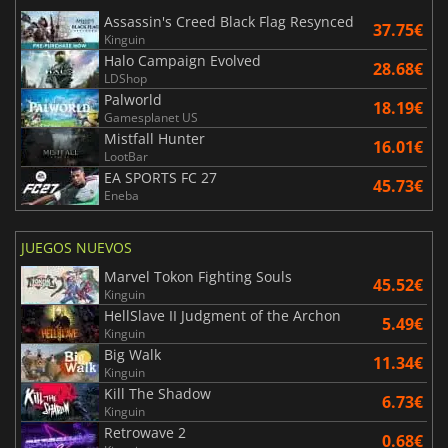
Assassin's Creed Black Flag Resynced
37.75€
Kinguin
Halo Campaign Evolved
28.68€
LDShop
Palworld
18.19€
Gamesplanet US
Mistfall Hunter
16.01€
LootBar
EA SPORTS FC 27
45.73€
Eneba
JUEGOS NUEVOS
Marvel Tokon Fighting Souls
45.52€
Kinguin
HellSlave II Judgment of the Archon
5.49€
Kinguin
Big Walk
11.34€
Kinguin
Kill The Shadow
6.73€
Kinguin
Retrowave 2
0.68€