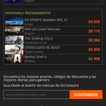
Kinguin
DISPONIBLE PRÓXIMAMENTE
EA SPORTS Madden NFL 27
59.80€
Eneba
Hell Let Loose Vietnam
26.11€
Kinguin
The Sinking City 2
38.98€
Gamesplanet US
STEINS;GATE RE BOOT
45.95€
TodoConsolas
Mortal Shell II
42.90€
Wakkap
Encuentra los mejores precios, códigos de descuento y las
mejores ofertas para gamers
Suscríbete al boletín de noticias de DLCompare