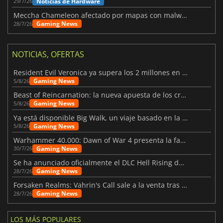
Noticias de Hardware
29/7/26
Meccha Chameleon afectado por mapas con malware y Discord
Gaming News
28/7/26
NOTICIAS, OFERTAS
Resident Evil Veronica ya supera los 2 millones en listas de deseados
Gaming News
5/8/26
Beast of Reincarnation: la nueva apuesta de los creadores de Pokémon
Gaming News
5/8/26
Ya está disponible Big Walk, un viaje basado en la amistad
Gaming News
5/8/26
Warhammer 40.000: Dawn of War 4 presenta la facción de los Necrones
Gaming News
30/7/26
Se ha anunciado oficialmente el DLC Hell Rising de Nioh 3
Gaming News
28/7/26
Forsaken Realms: Vahrin's Call sale a la venta tras una década
Gaming News
28/7/26
LOS MÁS POPULARES