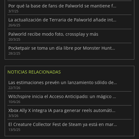
Por qué la base de fans de Palworld se mantiene fuerte y estable
3/7/25
La actualización de Terraria de Palworld añade interesantes novedades
26/6/25
Palworld recibe modo foto, crossplay y más
20/3/25
Pocketpair se toma un día libre por Monster Hunter Wilds
28/2/25
NOTICIAS RELACIONADAS
Las estimaciones prevén un lanzamiento sólido de la Steam Machine
22/7/26
Witchspire inicia el Acceso Anticipado: un mágico viaje de supervivencia
10/6/26
Xbox Ally X integra IA para generar reels automáticos
3/3/26
El Creature Collector Fest de Steam ya está en marcha
13/5/25