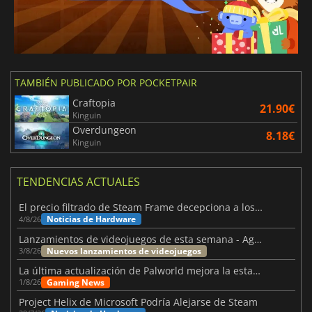
TAMBIÉN PUBLICADO POR POCKETPAIR
Craftopia
21.90€
Kinguin
Overdungeon
8.18€
Kinguin
TENDENCIAS ACTUALES
El precio filtrado de Steam Frame decepciona a los usuarios
Noticias de Hardware
4/8/26
Lanzamientos de videojuegos de esta semana - Agosto de 2026 (semana 32)
Nuevos lanzamientos de videojuegos
3/8/26
La última actualización de Palworld mejora la estabilidad
Gaming News
1/8/26
Project Helix de Microsoft Podría Alejarse de Steam