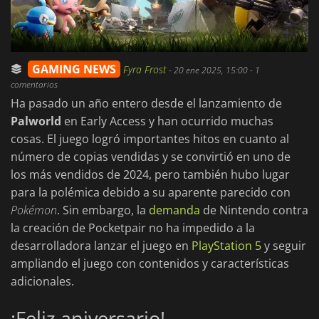
GAMING NEWS
Fyra Frost
-
20 ene 2025, 15:00
- 1
comentarios
Ha pasado un año entero desde el lanzamiento de
Palworld
en Early Access y han ocurrido muchas
cosas. El juego logró importantes hitos en cuanto al
número de copias vendidas y se convirtió en uno de
los más vendidos de 2024, pero también hubo lugar
para la polémica debido a su aparente parecido con
Pokémon
. Sin embargo, la
demanda
de Nintendo contra
la creación de Pocketpair no ha impedido a la
desarrolladora lanzar el juego en
PlayStation 5
y seguir
ampliando el juego con contenidos y características
adicionales.
¡Feliz aniversario!