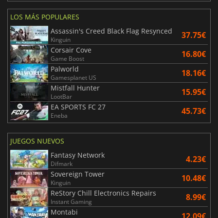
LOS MÁS POPULARES
Assassin's Creed Black Flag Resynced
37.75€
Kinguin
Corsair Cove
16.80€
Game Boost
Palworld
18.16€
Gamesplanet US
Mistfall Hunter
15.95€
LootBar
EA SPORTS FC 27
45.73€
Eneba
JUEGOS NUEVOS
Fantasy Network
4.23€
Difmark
Sovereign Tower
10.48€
Kinguin
ReStory Chill Electronics Repairs
8.99€
Instant Gaming
Montabi
12.09€