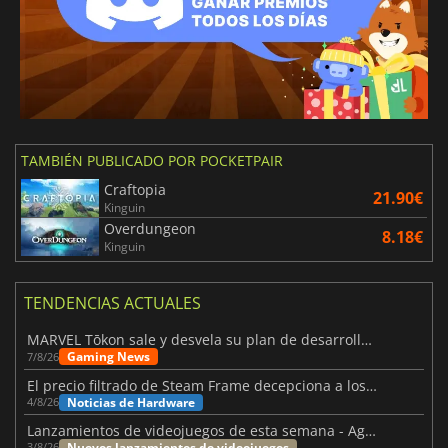
TAMBIÉN PUBLICADO POR POCKETPAIR
Craftopia
21.90€
Kinguin
Overdungeon
8.18€
Kinguin
TENDENCIAS ACTUALES
MARVEL Tōkon sale y desvela su plan de desarrollo para el primer año
Gaming News
7/8/26
El precio filtrado de Steam Frame decepciona a los usuarios
Noticias de Hardware
4/8/26
Lanzamientos de videojuegos de esta semana - Agosto de 2026 (semana 32)
Nuevos lanzamientos de videojuegos
3/8/26