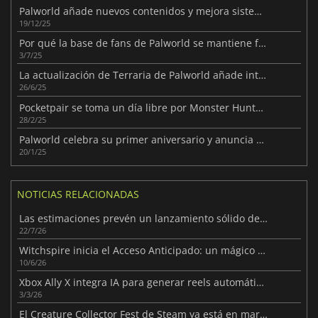
Palworld añade nuevos contenidos y mejora sistemas clave
19/12/25
Por qué la base de fans de Palworld se mantiene fuerte y estable
3/7/25
La actualización de Terraria de Palworld añade interesantes novedades
26/6/25
Pocketpair se toma un día libre por Monster Hunter Wilds
28/2/25
Palworld celebra su primer aniversario y anuncia sus próximos contenidos
20/1/25
NOTICIAS RELACIONADAS
Las estimaciones prevén un lanzamiento sólido de la Steam Machine
22/7/26
Witchspire inicia el Acceso Anticipado: un mágico viaje de supervivencia
10/6/26
Xbox Ally X integra IA para generar reels automáticos
3/3/26
El Creature Collector Fest de Steam ya está en marcha