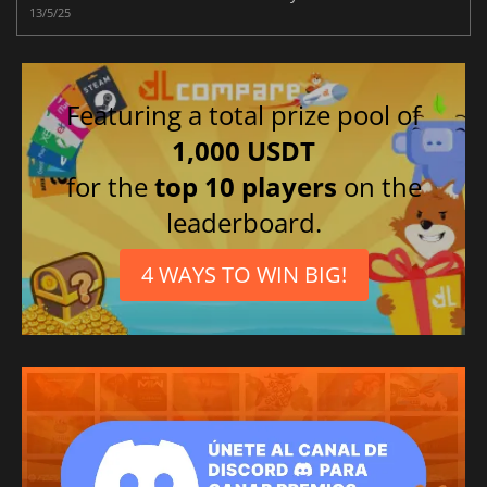
13/5/25
Featuring a total prize pool of
1,000 USDT
for the
top 10 players
on the
leaderboard.
4 WAYS TO WIN BIG!