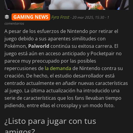
GAMING NEWS
Fyra Frost
-
20 mar 2025, 15:30
- 1
comentarios
A pesar de los esfuerzos de Nintendo por retirar el
juego debido a sus aparentes similitudes con
Pokémon,
Palworld
continúa su exitosa carrera. El
juego está aún en acceso anticipado y Pocketpair no
parece muy preocupado por las posibles
repercusiones de
la demanda
de Nintendo contra su
creación. De hecho, el estudio desarrollador está
centrado actualmente en añadir nuevas características
al juego. La última actualización ha introducido una
serie de características que los fans llevaban tiempo
pidiendo, entre ellas el crossplay y un modo foto.
¿Listo para jugar con tus
amigos?