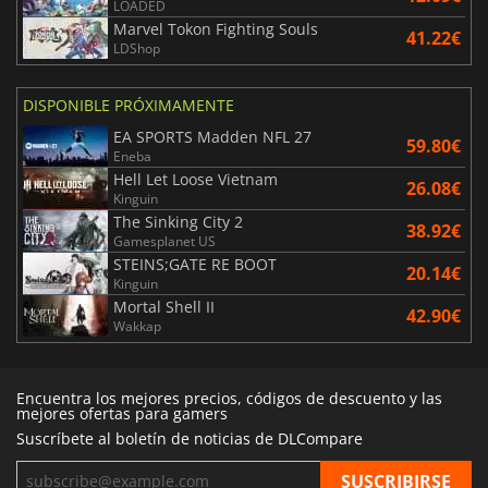
LOADED
Marvel Tokon Fighting Souls
41.22€
LDShop
DISPONIBLE PRÓXIMAMENTE
EA SPORTS Madden NFL 27
59.80€
Eneba
Hell Let Loose Vietnam
26.08€
Kinguin
The Sinking City 2
38.92€
Gamesplanet US
STEINS;GATE RE BOOT
20.14€
Kinguin
Mortal Shell II
42.90€
Wakkap
Encuentra los mejores precios, códigos de descuento y las
mejores ofertas para gamers
Suscríbete al boletín de noticias de DLCompare