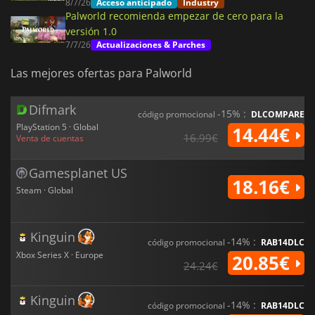
8/7/26
Acceso anticipado
Industry
Palworld recomienda empezar de cero para la
versión 1.0
7/7/26
Actualizaciones & Parches
Las mejores ofertas para Palworld
Difmark
-15% :
código promocional
DLCOMPARE
PlayStation 5 · Global
14.44€
16.99€
Venta de cuentas
Gamesplanet US
18.16€
Steam · Global
Kinguin
-14% :
código promocional
RAB14DLC
Xbox Series X · Europe
20.85€
24.24€
Kinguin
-14% :
código promocional
RAB14DLC