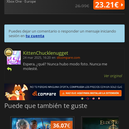
Xbox One · Europe
23.21€
26.99€
Puedes dejar un comentario o responder un mensaje iniciando
sesión en
tu cuenta
KittenChucklenugget
24 mar 2025, 16:20
en
dlcompare.com
Espera, ¿qué? Nunca hubo modo foto. Nunca me
molesté.
Ver original
Puede que también te guste
36.07
€
1