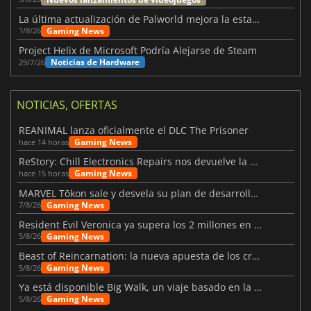
La última actualización de Palworld mejora la estabilidad
Gaming News
1/8/26
Project Helix de Microsoft Podría Alejarse de Steam
Noticias de Hardware
29/7/26
NOTICIAS, OFERTAS
REANIMAL lanza oficialmente el DLC The Prisoner
Gaming News
hace 14 horas
ReStory: Chill Electronics Repairs nos devuelve la nostalgia de los 2000
Gaming News
hace 15 horas
MARVEL Tōkon sale y desvela su plan de desarrollo para el primer año
Gaming News
7/8/26
Resident Evil Veronica ya supera los 2 millones en listas de deseados
Gaming News
5/8/26
Beast of Reincarnation: la nueva apuesta de los creadores de Pokémon
Gaming News
5/8/26
Ya está disponible Big Walk, un viaje basado en la amistad
Gaming News
5/8/26