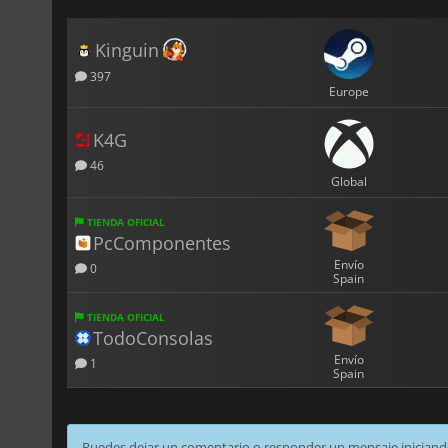
Kinguin
397
Europe
K4G
46
Global
TIENDA OFICIAL
PcComponentes
Envío
0
Spain
TIENDA OFICIAL
TodoConsolas
Envío
1
Spain
Puedes dejar un comentario o responder un mensaje iniciand