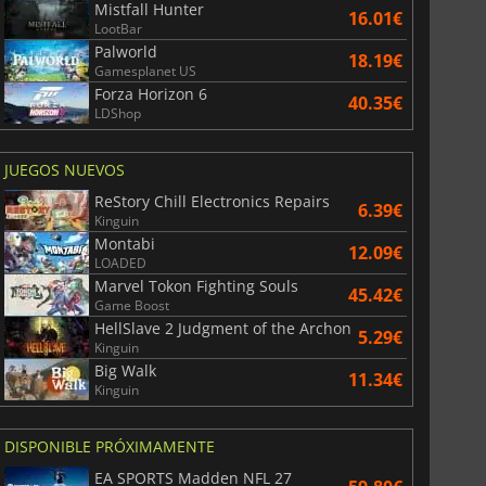
Mistfall Hunter
16.01€
LootBar
Palworld
18.19€
Gamesplanet US
Forza Horizon 6
40.35€
LDShop
JUEGOS NUEVOS
ReStory Chill Electronics Repairs
6.39€
Kinguin
Montabi
12.09€
LOADED
Marvel Tokon Fighting Souls
45.42€
Game Boost
HellSlave 2 Judgment of the Archon
5.29€
Kinguin
Big Walk
11.34€
Kinguin
DISPONIBLE PRÓXIMAMENTE
EA SPORTS Madden NFL 27