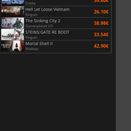
59.80€
Eneba
Hell Let Loose Vietnam
26.10€
Kinguin
The Sinking City 2
38.98€
Gamesplanet US
STEINS;GATE RE BOOT
33.54€
Kinguin
Mortal Shell II
42.90€
Wakkap