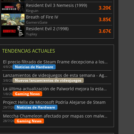
Resident Evil 3 Nemesis (1999)
3.20€
Kinguin
Breath of Fire IV
3.85€
GamersGate
Resident Evil 2 (1998)
3.67€
Yuplay
TENDENCIAS ACTUALES
El precio filtrado de Steam Frame decepciona a los usuarios
Noticias de Hardware
4/8/26
Lanzamientos de videojuegos de esta semana - Agosto de 2026 (semana 32)
Nuevos lanzamientos de videojuegos
3/8/26
La última actualización de Palworld mejora la estabilidad
Gaming News
1/8/26
Project Helix de Microsoft Podría Alejarse de Steam
Noticias de Hardware
29/7/26
Meccha Chameleon afectado por mapas con malware y Discord
Gaming News
28/7/26