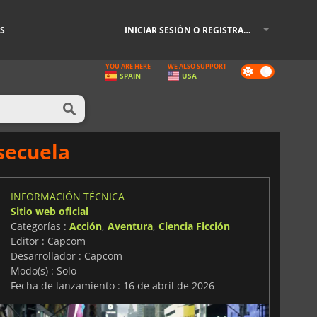
S
INICIAR SESIÓN O REGISTRARSE
YOU ARE HERE
WE ALSO SUPPORT
Dark
SPAIN
USA
mode
secuela
INFORMACIÓN TÉCNICA
Sitio web oficial
Categorías :
Acción
,
Aventura
,
Ciencia Ficción
Editor : Capcom
Desarrollador : Capcom
Modo(s) : Solo
Fecha de lanzamiento : 16 de abril de 2026