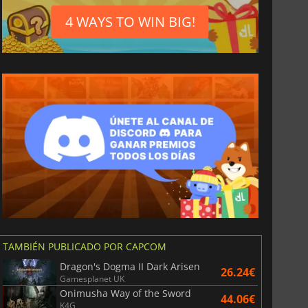
4 WAYS TO WIN BIG!
TAMBIÉN PUBLICADO POR CAPCOM
Dragon's Dogma II Dark Arisen
26.24€
Gamesplanet UK
Onimusha Way of the Sword
44.06€
K4G