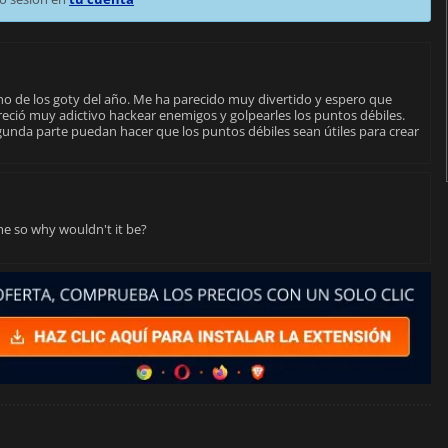
no de los goty del año. Me ha parecido muy divertido y espero que
ció muy adictivo hackear enemigos y golpearles los puntos débiles.
unda parte puedan hacer que los puntos débiles sean útiles para crear
me so why wouldn't it be?