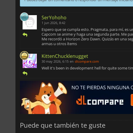
SerYohoho
1 jun 2026, 8:42
Espero que se cumpla esto. Pragmata, para mí, es u
Capcom se anime y haga una segunda parte. Me pare
Me recordó a Horizon Zero Dawn. Quizás en una seg
armas u otros ítems
KittenChucklenugget
30 may 2026, 6:15
en
dlcompare.com
Well it's been in development hell for quite some ti
Puede que también te guste