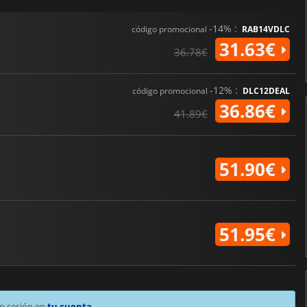
-14% :
código promocional
RAB14VDLC
31.63€
36.78€
-12% :
código promocional
DLC12DEAL
36.86€
41.89€
51.90€
51.95€
o sesión en
tu cuenta