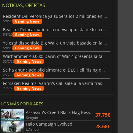
NOTICIAS, OFERTAS
Resident Evil Veronica ya supera los 2 millones en listas de deseados
Gaming News
5/8/26
Beast of Reincarnation: la nueva apuesta de los creadores de Pokémon
Gaming News
5/8/26
Ya está disponible Big Walk, un viaje basado en la amistad
Gaming News
5/8/26
Warhammer 40.000: Dawn of War 4 presenta la facción de los Necrones
Gaming News
30/7/26
Se ha anunciado oficialmente el DLC Hell Rising de Nioh 3
Gaming News
28/7/26
Forsaken Realms: Vahrin's Call sale a la venta tras una década
Gaming News
28/7/26
LOS MÁS POPULARES
Assassin's Creed Black Flag Resynced
37.75€
Kinguin
Halo Campaign Evolved
28.68€
LDShop