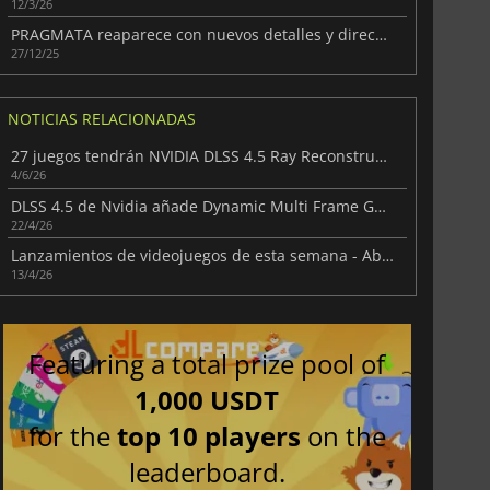
12/3/26
PRAGMATA reaparece con nuevos detalles y dirección
27/12/25
NOTICIAS RELACIONADAS
27 juegos tendrán NVIDIA DLSS 4.5 Ray Reconstruction en agosto
4/6/26
DLSS 4.5 de Nvidia añade Dynamic Multi Frame Generation
22/4/26
Lanzamientos de videojuegos de esta semana - Abril 2026 (Semana 16)
13/4/26
Featuring a total prize pool of
1,000 USDT
for the
top 10 players
on the
leaderboard.