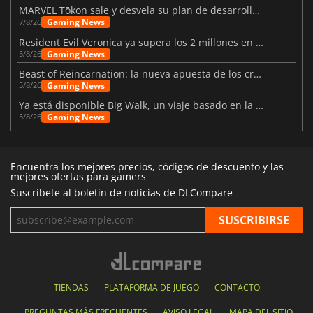
MARVEL Tōkon sale y desvela su plan de desarrollo para el primer año
Gaming News
7/8/26
Resident Evil Veronica ya supera los 2 millones en listas de deseados
Gaming News
5/8/26
Beast of Reincarnation: la nueva apuesta de los creadores de Pokémon
Gaming News
5/8/26
Ya está disponible Big Walk, un viaje basado en la amistad
Gaming News
5/8/26
Encuentra los mejores precios, códigos de descuento y las
mejores ofertas para gamers
Suscríbete al boletín de noticias de DLCompare
TIENDAS
PLATAFORMA DE JUEGO
CONTACTO
PREGUNTAS MÁS FRECUENTES
AVISO LEGAL
MAPA DEL SITIO