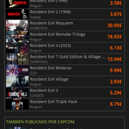
Resident Evil (1996)
3.58€
Kinguin
Resident Evil 2 (1998)
3.67€
Yuplay
Resident Evil Requiem
30.05€
GAMESEAL
Resident Evil Remake Trilogy
18.92€
Kinguin
Resident Evil 4 (2023)
6.13€
Kinguin
Resident Evil 7 Gold Edition & Village Gold Edition
13.94€
GAMESEAL
Resident Evil ReVerse
9.99€
G2A
Resident Evil Village
2.83€
Kinguin
Resident Evil 3
5.29€
LOADED
Resident Evil Triple Pack
8.75€
Kinguin
TAMBIÉN PUBLICADO POR CAPCOM