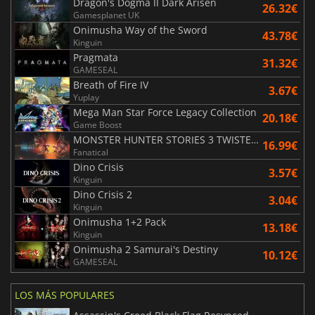
Dragon's Dogma II Dark Arisen
26.32€
Gamesplanet UK
Onimusha Way of the Sword
43.78€
Kinguin
Pragmata
31.32€
GAMESEAL
Breath of Fire IV
3.67€
Yuplay
Mega Man Star Force Legacy Collection
20.18€
Game Boost
MONSTER HUNTER STORIES 3 TWISTED REFLECTION
16.99€
Fanatical
Dino Crisis
3.57€
Kinguin
Dino Crisis 2
3.04€
Kinguin
Onimusha 1+2 Pack
13.18€
Kinguin
Onimusha 2 Samurai's Destiny
10.12€
GAMESEAL
LOS MÁS POPULARES