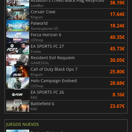
Assassin's Creed Black Flag Resynced
38.19€
LootBar
Corsair Cove
17.64€
Kinguin
Palworld
18.24€
Gamesplanet US
Forza Horizon 6
40.35€
LDShop
EA SPORTS FC 27
45.73€
Eneba
Resident Evil Requiem
30.05€
GAMESEAL
Call of Duty Black Ops 7
25.80€
Kinguin
Halo Campaign Evolved
28.68€
LDShop
EA SPORTS FC 26
8.16€
K4G
Battlefield 6
23.67€
K4G
JUEGOS NUEVOS