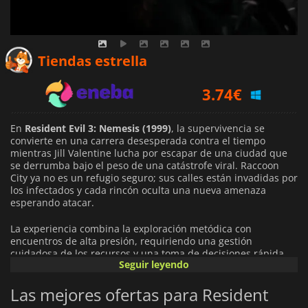
3.20
€
Tiendas estrella
3.74
€
4.79
€
En
Resident Evil 3: Nemesis (1999)
, la supervivencia se
convierte en una carrera desesperada contra el tiempo
mientras Jill Valentine lucha por escapar de una ciudad que
se derrumba bajo el peso de una catástrofe viral. Raccoon
City ya no es un refugio seguro; sus calles están invadidas por
los infectados y cada rincón oculta una nueva amenaza
esperando atacar.
La experiencia combina la exploración metódica con
encuentros de alta presión, requiriendo una gestión
cuidadosa de los recursos y una toma de decisiones rápida.
Seguir leyendo
La munición es limitada, los puzles bloquean tu camino y
cada encuentro te obliga a sopesar el riesgo frente a la
Las mejores ofertas para Resident
supervivencia. El distintivo estilo visual del juego, que
combina entornos prerrenderizados con personajes en 3D,