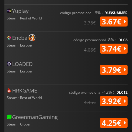
Yuplay
-3% :
código promocional
YU3SUMMER
Steam · Rest of World
3.67€
3.78€
Eneba
-8% :
código promocional
DLC8
Steam · Europe
3.74€
4.06€
LOADED
3.79€
Steam · Europe
HRKGAME
-12% :
código promocional
DLC12
Steam · Rest of World
3.92€
4.45€
GreenmanGaming
4.25€
Steam · Global