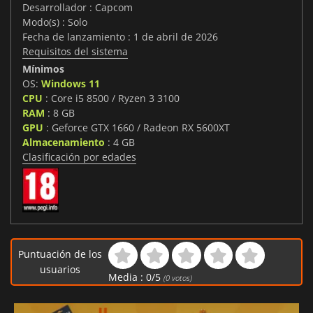
Desarrollador : Capcom
Modo(s) : Solo
Fecha de lanzamiento : 1 de abril de 2026
Requisitos del sistema
Mínimos
OS:
Windows 11
CPU
: Core i5 8500 / Ryzen 3 3100
RAM
: 8 GB
GPU
: Geforce GTX 1660 / Radeon RX 5600XT
Almacenamiento
: 4 GB
Clasificación por edades
Puntuación de los
usuarios
Media :
0
/
5
(
0
votos)