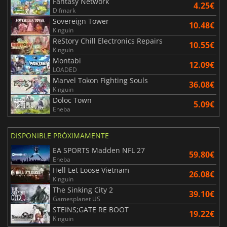
Fantasy Network
4.25€
Difmark
Sovereign Tower
10.48€
Kinguin
ReStory Chill Electronics Repairs
10.55€
Kinguin
Montabi
12.09€
LOADED
Marvel Tokon Fighting Souls
36.08€
Kinguin
Doloc Town
5.09€
Eneba
DISPONIBLE PRÓXIMAMENTE
EA SPORTS Madden NFL 27
59.80€
Eneba
Hell Let Loose Vietnam
26.08€
Kinguin
The Sinking City 2
39.10€
Gamesplanet US
STEINS;GATE RE BOOT
19.22€
Kinguin