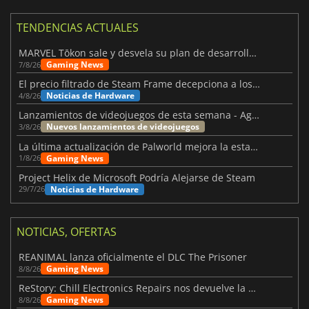
TENDENCIAS ACTUALES
MARVEL Tōkon sale y desvela su plan de desarrollo para el primer año
Gaming News
7/8/26
El precio filtrado de Steam Frame decepciona a los usuarios
Noticias de Hardware
4/8/26
Lanzamientos de videojuegos de esta semana - Agosto de 2026 (semana 32)
Nuevos lanzamientos de videojuegos
3/8/26
La última actualización de Palworld mejora la estabilidad
Gaming News
1/8/26
Project Helix de Microsoft Podría Alejarse de Steam
Noticias de Hardware
29/7/26
NOTICIAS, OFERTAS
REANIMAL lanza oficialmente el DLC The Prisoner
Gaming News
8/8/26
ReStory: Chill Electronics Repairs nos devuelve la nostalgia de los 2000
Gaming News
8/8/26