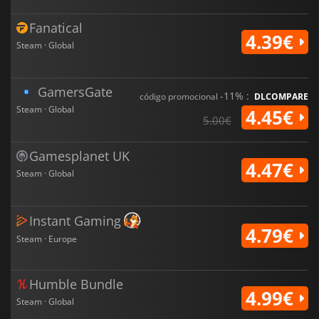
Fanatical
4.39€
Steam · Global
GamersGate
-11% :
código promocional
DLCOMPARE
Steam · Global
4.45€
5.00€
Gamesplanet UK
4.47€
Steam · Global
Instant Gaming
4.79€
Steam · Europe
Humble Bundle
4.99€
Steam · Global