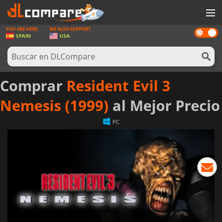
YOU ARE HERE
WE ALSO SUPPORT
Dark
JUEGOS
SPAIN
USA
mode
TARJETAS PREPAGO
SOFTWARE
Comprar
Resident Evil 3
REWARDS
Nemesis (1999)
al Mejor Precio
HARDWARE
PC
NOTICIAS
INICIAR SESIÓN O REGISTRARSE