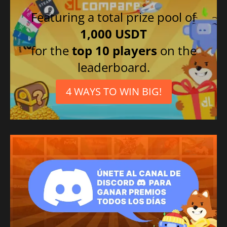
Featuring a total prize pool of
1,000 USDT
for the
top 10 players
on the
leaderboard.
4 WAYS TO WIN BIG!