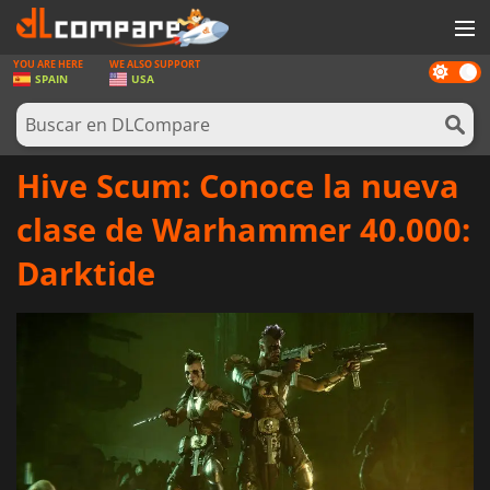
YOU ARE HERE
WE ALSO SUPPORT
Dark
JUEGOS
SPAIN
USA
mode
TARJETAS PREPAGO
SOFTWARE
Hive Scum: Conoce la nueva
REWARDS
clase de Warhammer 40.000:
HARDWARE
Darktide
NOTICIAS
INICIAR SESIÓN O REGISTRARSE