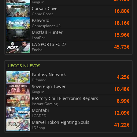
Kinguin
Corsair Cove
16.80€
Game Boost
Palworld
18.16€
Gamesplanet US
Mistfall Hunter
15.96€
LootBar
EA SPORTS FC 27
45.73€
Eneba
JUEGOS NUEVOS
Fantasy Network
4.25€
Difmark
Sovereign Tower
10.48€
Kinguin
ReStory Chill Electronics Repairs
8.99€
Instant Gaming
Montabi
12.09€
LOADED
Marvel Tokon Fighting Souls
41.22€
LDShop