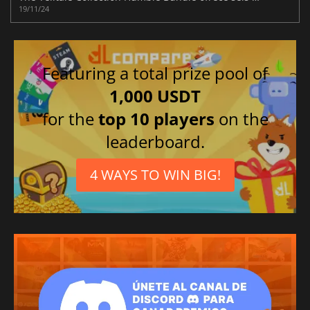
19/11/24
Featuring a total prize pool of
1,000 USDT
for the
top 10 players
on the
leaderboard.
4 WAYS TO WIN BIG!