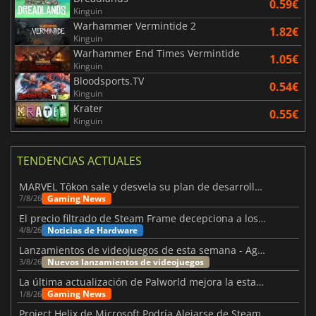
0.59€
Kinguin
Warhammer Vermintide 2
1.82€
Kinguin
Warhammer End Times Vermintide
1.05€
Kinguin
Bloodsports.TV
0.54€
Kinguin
Krater
0.55€
Kinguin
TENDENCIAS ACTUALES
MARVEL Tōkon sale y desvela su plan de desarrollo para el primer año
Gaming News
7/8/26
El precio filtrado de Steam Frame decepciona a los usuarios
Noticias de Hardware
4/8/26
Lanzamientos de videojuegos de esta semana - Agosto de 2026 (semana 32)
Nuevos lanzamientos de videojuegos
3/8/26
La última actualización de Palworld mejora la estabilidad
Gaming News
1/8/26
Project Helix de Microsoft Podría Alejarse de Steam