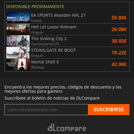
DISPONIBLE PRÓXIMAMENTE
EA SPORTS Madden NFL 27
59.80€
Eneba
Hell Let Loose Vietnam
26.08€
Kinguin
The Sinking City 2
38.92€
Gamesplanet US
STEINS;GATE RE BOOT
19.22€
Kinguin
Mortal Shell II
42.90€
Wakkap
Encuentra los mejores precios, códigos de descuento y las
mejores ofertas para gamers
Suscríbete al boletín de noticias de DLCompare