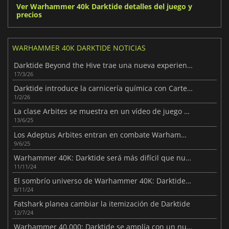
Ver Warhammer 40k Darktide detalles del juego y
precios
WARHAMMER 40K DARKTIDE NOTICIAS
Darktide Beyond the Hive trae una nueva experiencia al juego
17/3/26
Darktide introduce la carnicería química con Cartel's Favours
1/2/26
La clase Arbites se muestra en un vídeo de juego ampliado de Darktide
13/6/25
Los Adeptus Arbites entran en combate Warhammer 40K: Darktide
9/6/25
Warhammer 40K: Darktide será más difícil que nunca
11/11/24
El sombrío universo de Warhammer 40K: Darktide llegará a PS5 el mes que viene
8/11/24
Fatshark planea cambiar la itemización de Darktide
12/7/24
Warhammer 40,000: Darktide se amplía con un nuevo DLC gratuito