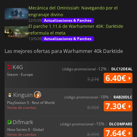
Mecánica del Omnissiah: Navegando por el
engranaje divino
22/5/26
Actualizaciones & Parches
El parche 1.11.6 de Warhammer 40K: Darktide
reformula el meta
13/5/26
Actualizaciones & Parches
Las mejores ofertas para Warhammer 40k Darktide
K4G
-12% :
código promocional
DLC12DEAL
Steam · Europe
6.40€
7.27€
Kinguin
-18% :
código promocional
RAB20DLC
PlayStation 5 · Rest of World
7.30€
8.90€
Venta de cuentas
Difmark
-15% :
código promocional
DLCOMPARE
Xbox Series X · Global
7.64€
8.99€
Venta de cuentas