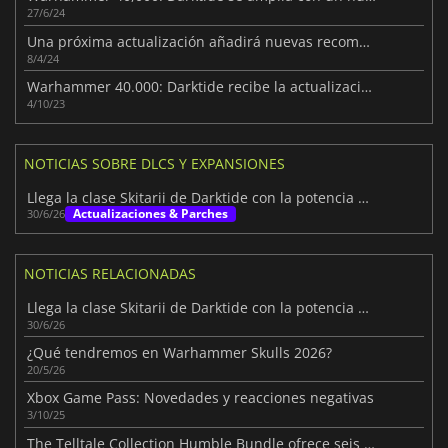
27/6/24
Una próxima actualización añadirá nuevas recompensas a Darktide
8/4/24
Warhammer 40.000: Darktide recibe la actualización que necesitaba
4/10/23
NOTICIAS SOBRE DLCS Y EXPANSIONES
Llega la clase Skitarii de Darktide con la potencia de fuego del Mechanicus
Actualizaciones & Parches
30/6/26
NOTICIAS RELACIONADAS
Llega la clase Skitarii de Darktide con la potencia de fuego del Mechanicus
30/6/26
¿Qué tendremos en Warhammer Skulls 2026?
20/5/26
Xbox Game Pass: Novedades y reacciones negativas
3/10/25
The Telltale Collection Humble Bundle ofrece seis populares juegos a un precio considerablemente reducido