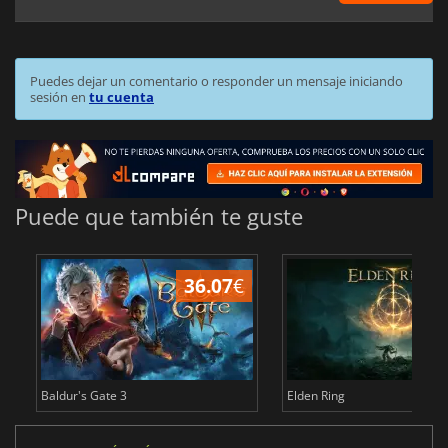
Puedes dejar un comentario o responder un mensaje iniciando
sesión en
tu cuenta
Puede que también te guste
36.07
€
1
Baldur's Gate 3
Elden Ring