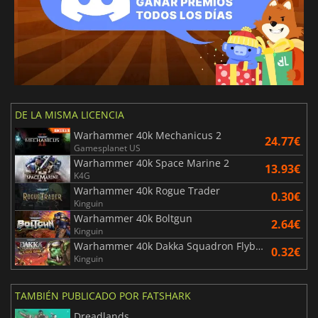
DE LA MISMA LICENCIA
Warhammer 40k Mechanicus 2
24.77€
Gamesplanet US
Warhammer 40k Space Marine 2
13.93€
K4G
Warhammer 40k Rogue Trader
0.30€
Kinguin
Warhammer 40k Boltgun
2.64€
Kinguin
Warhammer 40k Dakka Squadron Flyboyz Edition
0.32€
Kinguin
TAMBIÉN PUBLICADO POR FATSHARK
Dreadlands