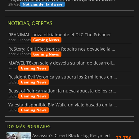
Noticias de Hardware
29/7/26
NOTICIAS, OFERTAS
REANIMAL lanza oficialmente el DLC The Prisoner
Gaming News
hace 19 horas
ReStory: Chill Electronics Repairs nos devuelve la nostalgia de los 2000
Gaming News
hace 20 horas
MARVEL Tōkon sale y desvela su plan de desarrollo para el primer año
Gaming News
7/8/26
Resident Evil Veronica ya supera los 2 millones en listas de deseados
Gaming News
5/8/26
Beast of Reincarnation: la nueva apuesta de los creadores de Pokémon
Gaming News
5/8/26
Ya está disponible Big Walk, un viaje basado en la amistad
Gaming News
5/8/26
LOS MÁS POPULARES
Assassin's Creed Black Flag Resynced
37.75€