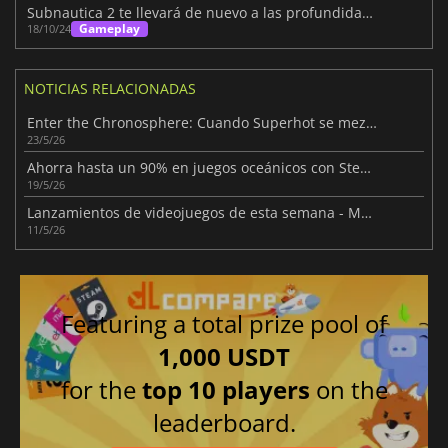
Subnautica 2 te llevará de nuevo a las profundidades del mar
Gameplay
18/10/24
NOTICIAS RELACIONADAS
Enter the Chronosphere: Cuando Superhot se mezcla con Bullet Hell
23/5/26
Ahorra hasta un 90% en juegos oceánicos con Steam Ocean Fes
19/5/26
Lanzamientos de videojuegos de esta semana - Mayo 2026 (Semana 20)
11/5/26
Featuring a total prize pool of
1,000 USDT
for the
top 10 players
on the
leaderboard.