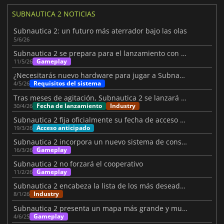
SUBNAUTICA 2 NOTICIAS
Subnautica 2: un futuro más aterrador bajo las olas
5/6/26
Subnautica 2 se prepara para el lanzamiento con un vídeo
Gameplay
11/5/26
¿Necesitarás nuevo hardware para jugar a Subnautica 2 en PC?
Requisitos del sistema
4/5/26
Tras meses de agitación, Subnautica 2 se lanzará el 14 de mayo
Fecha de lanzamiento
Industry
30/4/26
Subnautica 2 fija oficialmente su fecha de acceso anticipado
Acceso anticipado
19/3/26
Subnautica 2 incorpora un nuevo sistema de construcción de bases
Gameplay
16/3/26
Subnautica 2 no forzará el cooperativo
Gameplay
11/2/26
Subnautica 2 encabeza la lista de los más deseados de Steam para 2026
Industry
8/1/26
Subnautica 2 presenta un mapa más grande y muchas novedades
Gameplay
4/6/25