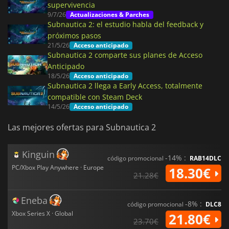
supervivencia
9/7/26
Actualizaciones & Parches
Subnautica 2: el estudio habla del feedback y
próximos pasos
21/5/26
Acceso anticipado
Subnautica 2 comparte sus planes de Acceso
Anticipado
18/5/26
Acceso anticipado
Subnautica 2 llega a Early Access, totalmente
compatible con Steam Deck
14/5/26
Acceso anticipado
Las mejores ofertas para Subnautica 2
Kinguin
-14% :
código promocional
RAB14DLC
PC/Xbox Play Anywhere · Europe
18.30€
21.28€
Eneba
-8% :
código promocional
DLC8
Xbox Series X · Global
21.80€
23.70€