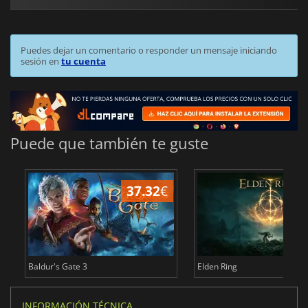
Puedes dejar un comentario o responder un mensaje iniciando
sesión en
tu cuenta
Puede que también te guste
37.32
€
1
Baldur's Gate 3
Elden Ring
INFORMACIÓN TÉCNICA