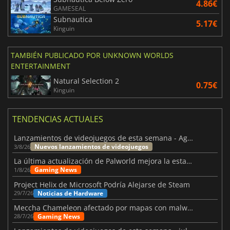
4.86€
GAMESEAL
Subnautica
5.17€
Kinguin
TAMBIÉN PUBLICADO POR UNKNOWN WORLDS
ENTERTAINMENT
Natural Selection 2
0.75€
Kinguin
TENDENCIAS ACTUALES
Lanzamientos de videojuegos de esta semana - Agosto de 2026 (semana 32)
Nuevos lanzamientos de videojuegos
3/8/26
La última actualización de Palworld mejora la estabilidad
Gaming News
1/8/26
Project Helix de Microsoft Podría Alejarse de Steam
Noticias de Hardware
29/7/26
Meccha Chameleon afectado por mapas con malware y Discord
Gaming News
28/7/26