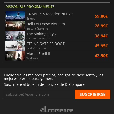
DISPONIBLE PRÓXIMAMENTE
EA SPORTS Madden NFL 27
59.80€
Eneba
Hell Let Loose Vietnam
28.99€
Instant Gaming
The Sinking City 2
38.94€
Gamesplanet US
STEINS;GATE RE BOOT
45.95€
TodoConsolas
Mortal Shell II
42.90€
Wakkap
Encuentra los mejores precios, códigos de descuento y las
mejores ofertas para gamers
Suscríbete al boletín de noticias de DLCompare