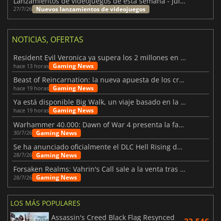
Lanzamientos de videojuegos de esta semana - julio 2026 (semana 31)
Nuevos lanzamientos de videojuegos
27/7/26
NOTICIAS, OFERTAS
Resident Evil Veronica ya supera los 2 millones en listas de deseados
Gaming News
hace 13 horas
Beast of Reincarnation: la nueva apuesta de los creadores de Pokémon
Gaming News
hace 19 horas
Ya está disponible Big Walk, un viaje basado en la amistad
Gaming News
hace 19 horas
Warhammer 40.000: Dawn of War 4 presenta la facción de los Necrones
Gaming News
30/7/26
Se ha anunciado oficialmente el DLC Hell Rising de Nioh 3
Gaming News
28/7/26
Forsaken Realms: Vahrin's Call sale a la venta tras una década
Gaming News
28/7/26
LOS MÁS POPULARES
Assassin's Creed Black Flag Resynced