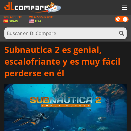
YOU ARE HERE
WE ALSO SUPPORT
Dark
JUEGOS
SPAIN
USA
mode
TARJETAS PREPAGO
SOFTWARE
Subnautica 2 es genial,
REWARDS
escalofriante y es muy fácil
HARDWARE
perderse en él
NOTICIAS
INICIAR SESIÓN O REGISTRARSE