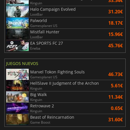
33.54€
Kinguin
Halo Campaign Evolved
31.20€
LootBar
Palworld
18.17€
Gamesplanet US
Mistfall Hunter
15.96€
LootBar
EA SPORTS FC 27
45.76€
Eneba
JUEGOS NUEVOS
Marvel Tokon Fighting Souls
46.73€
Gamesplanet US
HellSlave II Judgment of the Archon
5.61€
Kinguin
Big Walk
11.34€
Kinguin
Retrowave 2
0.65€
Kinguin
Beast of Reincarnation
31.60€
Game Boost