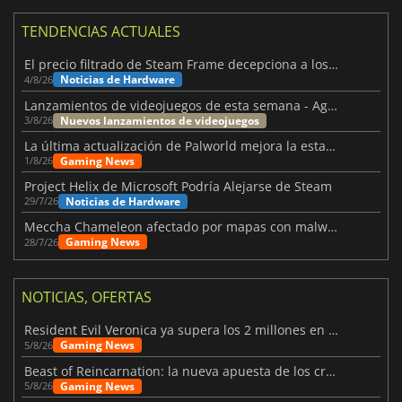
TENDENCIAS ACTUALES
El precio filtrado de Steam Frame decepciona a los usuarios
Noticias de Hardware
4/8/26
Lanzamientos de videojuegos de esta semana - Agosto de 2026 (semana 32)
Nuevos lanzamientos de videojuegos
3/8/26
La última actualización de Palworld mejora la estabilidad
Gaming News
1/8/26
Project Helix de Microsoft Podría Alejarse de Steam
Noticias de Hardware
29/7/26
Meccha Chameleon afectado por mapas con malware y Discord
Gaming News
28/7/26
NOTICIAS, OFERTAS
Resident Evil Veronica ya supera los 2 millones en listas de deseados
Gaming News
5/8/26
Beast of Reincarnation: la nueva apuesta de los creadores de Pokémon
Gaming News
5/8/26