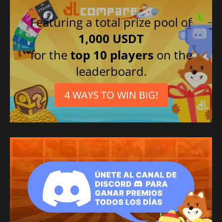
Featuring a total prize pool of
1,000 USDT
for the
top 10 players
on the
leaderboard.
4 WAYS TO WIN BIG!