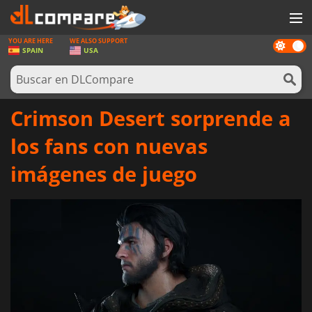
YOU ARE HERE
WE ALSO SUPPORT
Dark
JUEGOS
SPAIN
USA
mode
TARJETAS PREPAGO
SOFTWARE
Crimson Desert sorprende a
REWARDS
los fans con nuevas
HARDWARE
imágenes de juego
NOTICIAS
INICIAR SESIÓN O REGISTRARSE