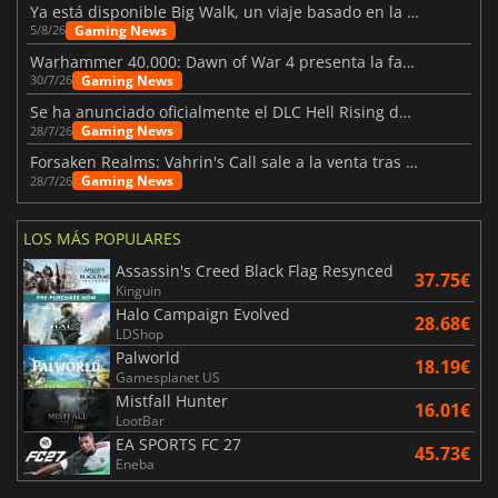
Ya está disponible Big Walk, un viaje basado en la amistad
Gaming News
5/8/26
Warhammer 40.000: Dawn of War 4 presenta la facción de los Necrones
Gaming News
30/7/26
Se ha anunciado oficialmente el DLC Hell Rising de Nioh 3
Gaming News
28/7/26
Forsaken Realms: Vahrin's Call sale a la venta tras una década
Gaming News
28/7/26
LOS MÁS POPULARES
Assassin's Creed Black Flag Resynced
37.75€
Kinguin
Halo Campaign Evolved
28.68€
LDShop
Palworld
18.19€
Gamesplanet US
Mistfall Hunter
16.01€
LootBar
EA SPORTS FC 27
45.73€
Eneba