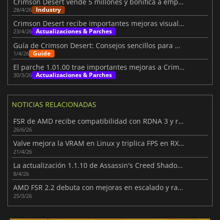
Crimson Desert vende 5 millones y bonifica a empleados
Industry
28/4/26
Crimson Desert recibe importantes mejoras visuales y de juego
Actualizaciones & Parches
23/4/26
Guía de Crimson Desert: Consejos sencillos para mejorar tu viaje
Guide
1/4/26
El parche 1.01.00 trae importantes mejoras a Crimson Desert
Actualizaciones & Parches
30/3/26
NOTICIAS RELACIONADAS
FSR de AMD recibe compatibilidad con RDNA 3 y ray tracing mejorado
26/6/26
Valve mejora la VRAM en Linux y triplica FPS en RX 6500 XT
21/4/26
La actualización 1.1.10 de Assassin's Creed Shadows mejora la jugabilidad
8/4/26
AMD FSR 2.2 debuta con mejoras en escalado y ray tracing
25/3/26