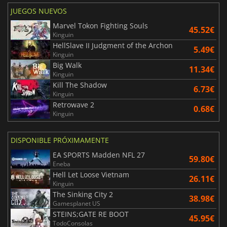
JUEGOS NUEVOS
Marvel Tokon Fighting Souls
45.52€
Kinguin
HellSlave II Judgment of the Archon
5.49€
Kinguin
Big Walk
11.34€
Kinguin
Kill The Shadow
6.73€
Kinguin
Retrowave 2
0.68€
Kinguin
DISPONIBLE PRÓXIMAMENTE
EA SPORTS Madden NFL 27
59.80€
Eneba
Hell Let Loose Vietnam
26.11€
Kinguin
The Sinking City 2
38.98€
Gamesplanet US
STEINS;GATE RE BOOT
45.95€
TodoConsolas