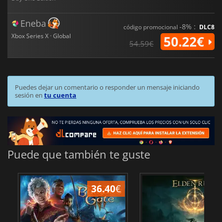
Eneba
-8% :
código promocional
DLC8
Xbox Series X · Global
50.22€
54.59€
Puedes dejar un comentario o responder un mensaje iniciando
sesión en
tu cuenta
Puede que también te guste
36.40
€
1