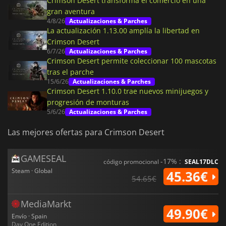
Crimson Desert transforma el comercio en una
gran aventura
4/8/26
Actualizaciones & Parches
La actualización 1.13.00 amplía la libertad en
Crimson Desert
6/7/26
Actualizaciones & Parches
Crimson Desert permite coleccionar 100 mascotas
tras el parche
15/6/26
Actualizaciones & Parches
Crimson Desert 1.10.0 trae nuevos minijuegos y
progresión de monturas
5/6/26
Actualizaciones & Parches
Las mejores ofertas para Crimson Desert
GAMESEAL
-17% :
código promocional
SEAL17DLC
Steam · Global
45.36€
54.65€
MediaMarkt
49.90€
Envío · Spain
Day One Edition