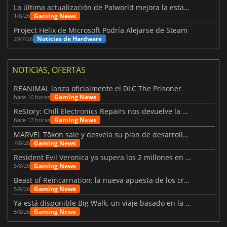
La última actualización de Palworld mejora la estabilidad
Gaming News
1/8/26
Project Helix de Microsoft Podría Alejarse de Steam
Noticias de Hardware
29/7/26
NOTICIAS, OFERTAS
REANIMAL lanza oficialmente el DLC The Prisoner
Gaming News
hace 16 horas
ReStory: Chill Electronics Repairs nos devuelve la nostalgia de los 2000
Gaming News
hace 17 horas
MARVEL Tōkon sale y desvela su plan de desarrollo para el primer año
Gaming News
7/8/26
Resident Evil Veronica ya supera los 2 millones en listas de deseados
Gaming News
5/8/26
Beast of Reincarnation: la nueva apuesta de los creadores de Pokémon
Gaming News
5/8/26
Ya está disponible Big Walk, un viaje basado en la amistad
Gaming News
5/8/26