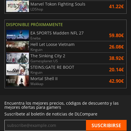
Marvel Tokon Fighting Souls
41.22€
LDShop
DISPONIBLE PRÓXIMAMENTE
EA SPORTS Madden NFL 27
59.80€
Eneba
Hell Let Loose Vietnam
26.08€
Kinguin
The Sinking City 2
38.92€
Gamesplanet US
STEINS;GATE RE BOOT
20.14€
Kinguin
Mortal Shell II
42.90€
Wakkap
Encuentra los mejores precios, códigos de descuento y las
mejores ofertas para gamers
Suscríbete al boletín de noticias de DLCompare