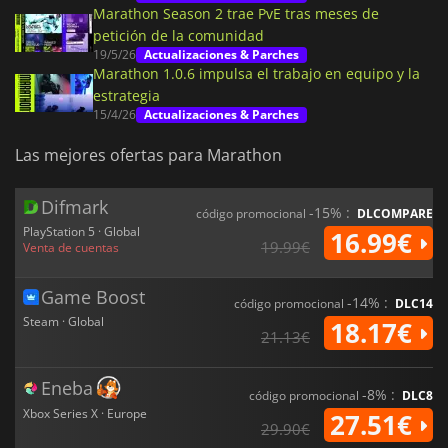
Marathon Season 2 trae PvE tras meses de
petición de la comunidad
19/5/26
Actualizaciones & Parches
Marathon 1.0.6 impulsa el trabajo en equipo y la
estrategia
15/4/26
Actualizaciones & Parches
Las mejores ofertas para Marathon
Difmark
-15% :
código promocional
DLCOMPARE
PlayStation 5 · Global
16.99€
19.99€
Venta de cuentas
Game Boost
-14% :
código promocional
DLC14
Steam · Global
18.17€
21.13€
Eneba
-8% :
código promocional
DLC8
Xbox Series X · Europe
27.51€
29.90€