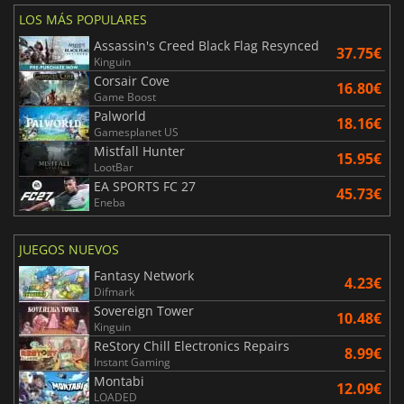
LOS MÁS POPULARES
Assassin's Creed Black Flag Resynced
37.75€
Kinguin
Corsair Cove
16.80€
Game Boost
Palworld
18.16€
Gamesplanet US
Mistfall Hunter
15.95€
LootBar
EA SPORTS FC 27
45.73€
Eneba
JUEGOS NUEVOS
Fantasy Network
4.23€
Difmark
Sovereign Tower
10.48€
Kinguin
ReStory Chill Electronics Repairs
8.99€
Instant Gaming
Montabi
12.09€
LOADED