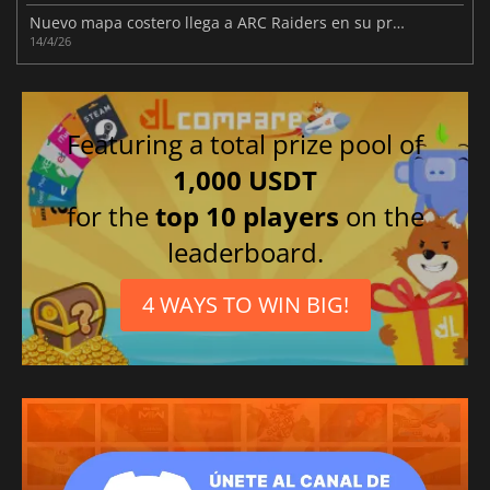
Nuevo mapa costero llega a ARC Raiders en su próxima actualización
14/4/26
Featuring a total prize pool of
1,000 USDT
for the
top 10 players
on the
leaderboard.
4 WAYS TO WIN BIG!