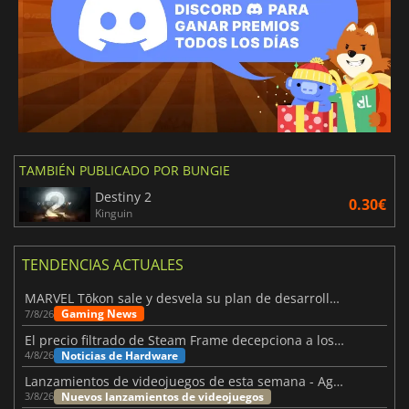
TAMBIÉN PUBLICADO POR BUNGIE
Destiny 2
0.30€
Kinguin
TENDENCIAS ACTUALES
MARVEL Tōkon sale y desvela su plan de desarrollo para el primer año
Gaming News
7/8/26
El precio filtrado de Steam Frame decepciona a los usuarios
Noticias de Hardware
4/8/26
Lanzamientos de videojuegos de esta semana - Agosto de 2026 (semana 32)
Nuevos lanzamientos de videojuegos
3/8/26