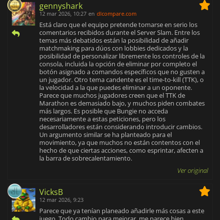
gennyshark
12 mar 2026, 10:27
en
dlcompare.com
Está claro que el equipo pretende tomarse en serio los
comentarios recibidos durante el Server Slam. Entre los
temas más debatidos están la posibilidad de añadir
matchmaking para dúos con lobbies dedicados y la
posibilidad de personalizar libremente los controles de la
consola, incluida la opción de eliminar por completo el
botón asignado a comandos específicos que no gusten a
un jugador. Otro tema candente es el time-to-kill (TTK), o
la velocidad a la que puedes eliminar a un oponente.
Parece que muchos jugadores creen que el TTK de
Marathon es demasiado bajo, y muchos piden combates
más largos. Es posible que Bungie no acceda
necesariamente a estas peticiones, pero los
desarrolladores están considerando introducir cambios.
Un argumento similar se ha planteado para el
movimiento, ya que muchos no están contentos con el
hecho de que ciertas acciones, como esprintar, afecten a
la barra de sobrecalentamiento.
Ver original
VicksB
12 mar 2026, 9:23
Parece que ya tenían planeado añadirle más cosas a este
juego. Todo cambio para mejorar, me parece bien