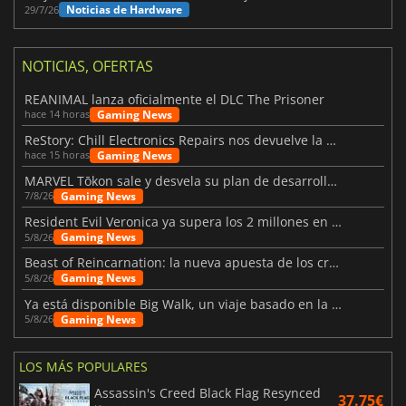
Noticias de Hardware
29/7/26
NOTICIAS, OFERTAS
REANIMAL lanza oficialmente el DLC The Prisoner
Gaming News
hace 14 horas
ReStory: Chill Electronics Repairs nos devuelve la nostalgia de los 2000
Gaming News
hace 15 horas
MARVEL Tōkon sale y desvela su plan de desarrollo para el primer año
Gaming News
7/8/26
Resident Evil Veronica ya supera los 2 millones en listas de deseados
Gaming News
5/8/26
Beast of Reincarnation: la nueva apuesta de los creadores de Pokémon
Gaming News
5/8/26
Ya está disponible Big Walk, un viaje basado en la amistad
Gaming News
5/8/26
LOS MÁS POPULARES
Assassin's Creed Black Flag Resynced
37.75€