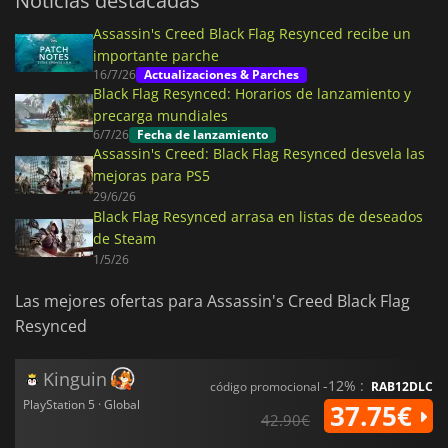
Noticias destacadas
Assassin's Creed Black Flag Resynced recibe un
importante parche
16/7/26
Actualizaciones & Parches
Black Flag Resynced: Horarios de lanzamiento y
precarga mundiales
6/7/26
Fecha de lanzamiento
Assassin's Creed: Black Flag Resynced desvela las
mejoras para PS5
29/6/26
Black Flag Resynced arrasa en listas de deseados
de Steam
1/5/26
Las mejores ofertas para Assassin's Creed Black Flag
Resynced
Kinguin
-12% :
código promocional
RAB12DLC
PlayStation 5 · Global
37.75€
42.90€