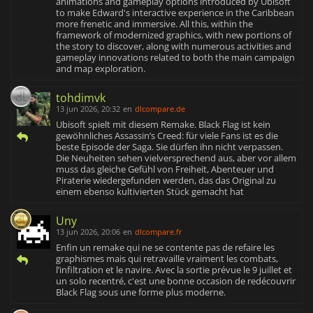
animations and gameplay options introduced by Ubisoft
to make Edward's interactive experience in the Caribbean
more frenetic and immersive. All this, within the
framework of modernized graphics, with new portions of
the story to discover, along with numerous activities and
gameplay innovations related to both the main campaign
and map exploration.
tohdimvk
13 jun 2026, 20:32
en
dlcompare.de
Ubisoft spielt mit diesem Remake. Black Flag ist kein
gewöhnliches Assassin’s Creed: für viele Fans ist es die
beste Episode der Saga. Sie dürfen ihn nicht verpassen.
Die Neuheiten sehen vielversprechend aus, aber vor allem
muss das gleiche Gefühl von Freiheit, Abenteuer und
Piraterie wiedergefunden werden, das das Original zu
einem ebenso kultivierten Stück gemacht hat
Uny
13 jun 2026, 20:06
en
dlcompare.fr
Enfin un remake qui ne se contente pas de refaire les
graphismes mais qui retravaille vraiment les combats,
l’infiltration et le navire. Avec la sortie prévue le 9 juillet et
un solo recentré, c'est une bonne occasion de redécouvrir
Black Flag sous une forme plus moderne.