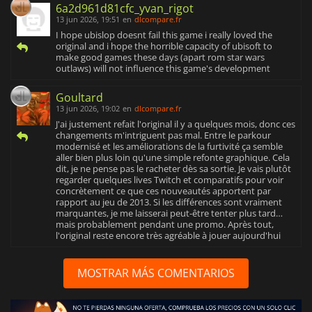
6a2d961d81cfc_yvan_rigot
13 jun 2026, 19:51
en
dlcompare.fr
I hope ubislop doesnt fail this game i really loved the
original and i hope the horrible capacity of ubisoft to
make good games these days (apart rom star wars
outlaws) will not influence this game's development
Goultard
13 jun 2026, 19:02
en
dlcompare.fr
J'ai justement refait l'original il y a quelques mois, donc ces
changements m'intriguent pas mal. Entre le parkour
modernisé et les améliorations de la furtivité ça semble
aller bien plus loin qu'une simple refonte graphique. Cela
dit, je ne pense pas le racheter dès sa sortie. Je vais plutôt
regarder quelques lives Twitch et comparatifs pour voir
concrètement ce que ces nouveautés apportent par
rapport au jeu de 2013. Si les différences sont vraiment
marquantes, je me laisserai peut-être tenter plus tard…
mais probablement pendant une promo. Après tout,
l'original reste encore très agréable à jouer aujourd'hui
MOSTRAR MÁS COMENTARIOS