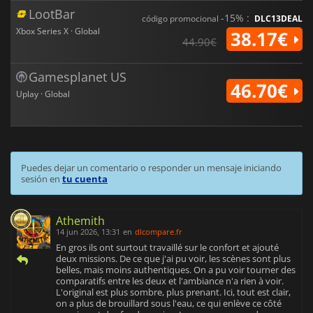
LootBar
-15% :
código promocional
DLC13DEAL
Xbox Series X · Global
38.17€
44.90€
Gamesplanet US
46.70€
Uplay · Global
Puedes dejar un comentario o responder un mensaje iniciando
sesión en
tu cuenta
Athemith
14 jun 2026, 13:31
en
dlcompare.fr
En gros ils ont surtout travaillé sur le confort et ajouté
deux missions. De ce que j'ai pu voir, les scènes sont plus
belles, mais moins authentiques. On a pu voir tourner des
comparatifs entre les deux et l'ambiance n'a rien à voir.
L'original est plus sombre, plus prenant. Ici, tout est clair,
on a plus de brouillard sous l'eau, ce qui enlève ce côté