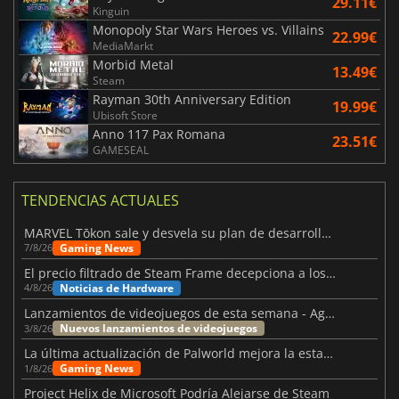
29.11€
Kinguin
Monopoly Star Wars Heroes vs. Villains
22.99€
MediaMarkt
Morbid Metal
13.49€
Steam
Rayman 30th Anniversary Edition
19.99€
Ubisoft Store
Anno 117 Pax Romana
23.51€
GAMESEAL
TENDENCIAS ACTUALES
MARVEL Tōkon sale y desvela su plan de desarrollo para el primer año
Gaming News
7/8/26
El precio filtrado de Steam Frame decepciona a los usuarios
Noticias de Hardware
4/8/26
Lanzamientos de videojuegos de esta semana - Agosto de 2026 (semana 32)
Nuevos lanzamientos de videojuegos
3/8/26
La última actualización de Palworld mejora la estabilidad
Gaming News
1/8/26
Project Helix de Microsoft Podría Alejarse de Steam