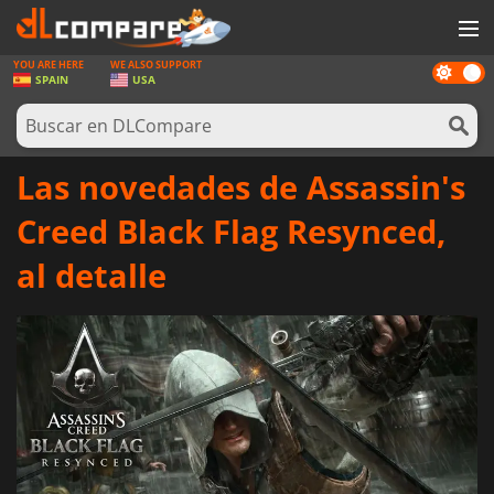
YOU ARE HERE
WE ALSO SUPPORT
Dark
JUEGOS
SPAIN
USA
mode
TARJETAS PREPAGO
SOFTWARE
Las novedades de Assassin's
REWARDS
Creed Black Flag Resynced,
HARDWARE
al detalle
NOTICIAS
INICIAR SESIÓN O REGISTRARSE