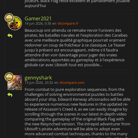
joueurs. Black Flag reste excellent et parfaitement jouable
aujourd'hui
Gamer2021
14 jun 2026, 0:30
en
dlcompare.fr
Beaucoup ont attendu ce remake revoir l'univers des
pirates, les batailles navales et l'exploration des Caraibes
avec une meilleure qualité graphique pourrait vraiment
redonner un coup de fraîcheur à ce classique. Le Teaser
jusqu'à présent est encourageant, même s'il faudra
attendre d'en voir davantage pour juger des vraies
améliorations apportées au gameplay et à l'expérience
globale car avec Ubisoft tout est possible...
gennyshark
13 jun 2026, 23:32
en
dlcompare.com
From combat to pure exploration sequences, from the
challenges of solving environmental puzzles to battles
aboard your ship, Edward Kenway aficionados will be able
to experience numerous new features in the updated re-
release of Assassin's Creed 4, as we can easily imagine by
scrolling through the scenes in our latest in-depth video
comparing the gameplay of the original Black Flag with
the new Resynched version. The intrepid adventurer from
Ubisoft's pirate adventure will be able to adopt even
more advanced combat techniques, thanks to the many