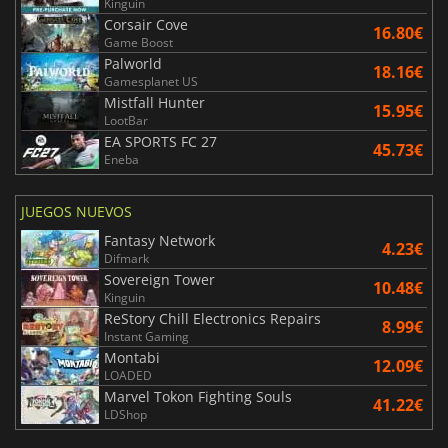
Kinguin
Corsair Cove
16.80€
Game Boost
Palworld
18.16€
Gamesplanet US
Mistfall Hunter
15.95€
LootBar
EA SPORTS FC 27
45.73€
Eneba
JUEGOS NUEVOS
Fantasy Network
4.23€
Difmark
Sovereign Tower
10.48€
Kinguin
ReStory Chill Electronics Repairs
8.99€
Instant Gaming
Montabi
12.09€
LOADED
Marvel Tokon Fighting Souls
41.22€
LDShop