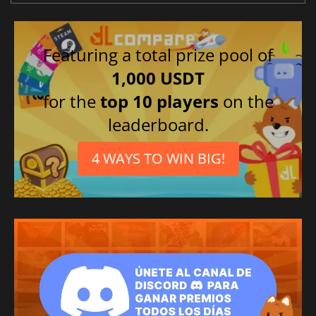
Featuring a total prize pool of
1,000 USDT
for the
top 10 players
on the
leaderboard.
4 WAYS TO WIN BIG!