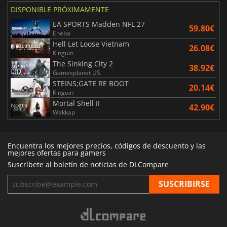
DISPONIBLE PRÓXIMAMENTE
EA SPORTS Madden NFL 27
59.80€
Eneba
Hell Let Loose Vietnam
26.08€
Kinguin
The Sinking City 2
38.92€
Gamesplanet US
STEINS;GATE RE BOOT
20.14€
Kinguin
Mortal Shell II
42.90€
Wakkap
Encuentra los mejores precios, códigos de descuento y las
mejores ofertas para gamers
Suscríbete al boletín de noticias de DLCompare