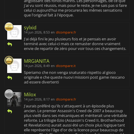
angoissant des fonds marins. Les personnages, de ce que
j'ai vu sont réussis, mais pour le reste, je ne sais pas si faire
celui ci aujourd'hui me procurera les mêmes sensations
que l'original fait à l'époque.
sylxid
14 jun 2026, 8:53
en
dlcompare.fr
J'ai déjà fini le jeu plusieurs fois et je pensais en avoir
terminé avec celui-ci mais ce remaster donne vraiment
envie de repartir de zéro pour voir tous ces changements.
MRGIANITA
14 jun 2026, 8:49
en
dlcompare.it
Speriamo che non venga snaturato rispetto al gioco
originale e che queste nuovi missioni post game riescano
ad essere divertenti
Milox
14 jun 2026, 8:17
en
dlcompare.fr
J'aurais préféré qu'ils s'attaquent à un épisode plus
ancien. Le premier Assassin's Creed de 2007 a beaucoup
plus vieilli dans ses mécaniques et mériterait une véritable
refonte. La trilogie Ezio (Assassin's Creed II, Brotherhood
et Revelations) aurait aussi été un choix plus logique tant
elle représente l'âge d'or de la licence pour beaucoup de