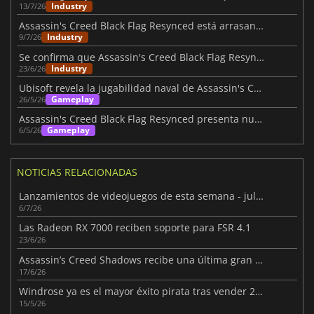
Industry
13/7/26
Assassin's Creed Black Flag Resynced está arrasando en Steam
Industry
9/7/26
Se confirma que Assassin's Creed Black Flag Resynced tendrá Denuvo
Industry
23/6/26
Ubisoft revela la jugabilidad naval de Assassin's Creed Black Flag Resynced
Gameplay
26/5/26
Assassin's Creed Black Flag Resynced presenta nuevos sistemas de juego
Gameplay
6/5/26
NOTICIAS RELACIONADAS
Lanzamientos de videojuegos de esta semana - julio 2026 (semana 28)
6/7/26
Las Radeon RX 7000 reciben soporte para FSR 4.1
23/6/26
Assassin’s Creed Shadows recibe una última gran actualización
17/6/26
Windrose ya es el mayor éxito pirata tras vender 2 millones
15/5/26