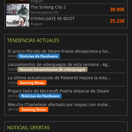
Kinguin
The Sinking City 2
39.00€
Gamesplanet US
STEINS;GATE RE BOOT
25.33€
Kinguin
TENDENCIAS ACTUALES
El precio filtrado de Steam Frame decepciona a los usuarios
Noticias de Hardware
4/8/26
Lanzamientos de videojuegos de esta semana - Agosto de 2026 (semana 32)
Nuevos lanzamientos de videojuegos
3/8/26
La última actualización de Palworld mejora la estabilidad
Gaming News
1/8/26
Project Helix de Microsoft Podría Alejarse de Steam
Noticias de Hardware
29/7/26
Meccha Chameleon afectado por mapas con malware y Discord
Gaming News
28/7/26
NOTICIAS, OFERTAS