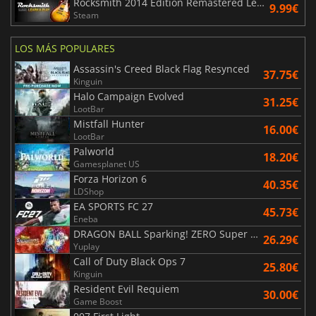
Rocksmith 2014 Edition Remastered Learn & Play
9.99€
Steam
LOS MÁS POPULARES
Assassin's Creed Black Flag Resynced
37.75€
Kinguin
Halo Campaign Evolved
31.25€
LootBar
Mistfall Hunter
16.00€
LootBar
Palworld
18.20€
Gamesplanet US
Forza Horizon 6
40.35€
LDShop
EA SPORTS FC 27
45.73€
Eneba
DRAGON BALL Sparking! ZERO Super Limit Breaking NEO
26.29€
Yuplay
Call of Duty Black Ops 7
25.80€
Kinguin
Resident Evil Requiem
30.00€
Game Boost