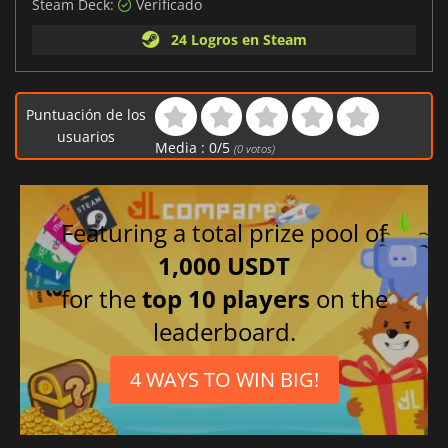
Steam Deck:
Verificado
24 Logros en Steam
Puntuación de los
usuarios
Media :
0
/
5
(
0
votos)
Featuring a total prize pool of
1,000 USDT
for the
top 10 players
on the
leaderboard.
4 WAYS TO WIN BIG!