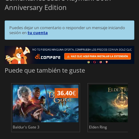
Anniversary Edition
Puedes dejar un comentario o responder un mensaje iniciando
sesión en
tu cuenta
Puede que también te guste
36.40
€
1
Baldur's Gate 3
Elden Ring