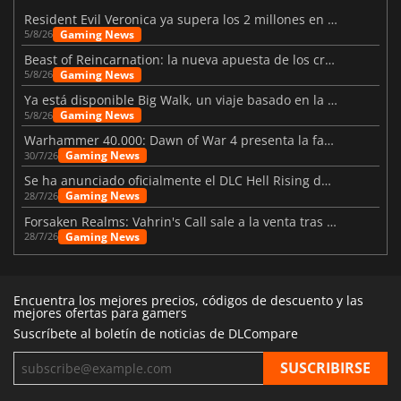
Resident Evil Veronica ya supera los 2 millones en listas de deseados
Gaming News
5/8/26
Beast of Reincarnation: la nueva apuesta de los creadores de Pokémon
Gaming News
5/8/26
Ya está disponible Big Walk, un viaje basado en la amistad
Gaming News
5/8/26
Warhammer 40.000: Dawn of War 4 presenta la facción de los Necrones
Gaming News
30/7/26
Se ha anunciado oficialmente el DLC Hell Rising de Nioh 3
Gaming News
28/7/26
Forsaken Realms: Vahrin's Call sale a la venta tras una década
Gaming News
28/7/26
Encuentra los mejores precios, códigos de descuento y las
mejores ofertas para gamers
Suscríbete al boletín de noticias de DLCompare