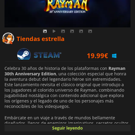
19.99
€
Tiendas estrella
19.99
€
29.90
€
Celebra 30 años de historia de los plataformas con
Rayman
30th Anniversary Edition
, una colección especial que honra
la aventura debut del legendario héroe sin extremidades.
Este lanzamiento revisita el clásico original que introdujo a
los jugadores al colorido universo de Rayman, combinando
jugabilidad nostálgica con contenido adicional que explora
los orígenes y el legado de uno de los personajes más
reconocibles de los videojuegos.
Embárcate en un viaje a través de mundos bellamente
diseñados, llenos de enemigos imaginativos, secretos ocultos
Seguir leyendo
y desafiantes plataformas. Desde bosques frondosos hasta
paisajes musicales y cuevas misteriosas, cada entorno ofrece