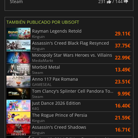
Steam
231
/ 144
TAMBIÉN PUBLICADO POR UBISOFT
Rayman Legends Retold
29.11€
Kinguin
Assassin's Creed Black Flag Resynced
37.75€
Kinguin
Monopoly Star Wars Heroes vs. Villains
22.99€
MediaMarkt
Morbid Metal
13.49€
Steam
Anno 117 Pax Romana
23.51€
GAMESEAL
Tom Clancy's Splinter Cell Pandora Tomorrow
9.99€
Steam
Just Dance 2026 Edition
16.40€
K4G
The Rogue Prince of Persia
21.59€
Kinguin
Assassin's Creed Shadows
16.71€
Kinguin