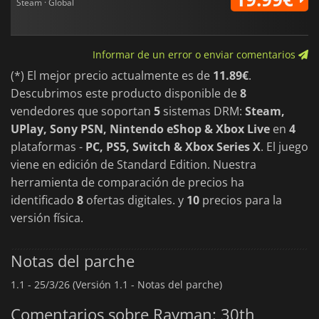
Steam · Global
Para garantizar que la experiencia sea cómoda en los
sistemas modernos, la colección introduce funciones útiles
como la funcionalidad de rebobinado, múltiples ranuras de
guardado, vidas infinitas opcionales y acceso instantáneo a
Informar de un error o enviar comentarios
los niveles. Estas adiciones hacen que la aventura clásica sea
más accesible y preservan el encanto y el desafío que
(*) El mejor precio actualmente es de
11.89€
.
definieron el lanzamiento original.
Descubrimos este producto disponible de
8
Rayman 30th Anniversary Edition
ofrece la forma más
vendedores que soportan
5
sistemas DRM:
Steam,
completa de experimentar el juego que lo comenzó todo.
UPlay, Sony PSN, Nintendo eShop & Xbox Live
en
4
plataformas -
PC, PS5, Switch & Xbox Series X
. El juego
viene en edición de Standard Edition. Nuestra
herramienta de comparación de precios ha
identificado
8
ofertas digitales. y
10
precios para la
versión física.
Notas del parche
1.1 -
25/3/26 (Versión 1.1 - Notas del parche)
Comentarios sobre Rayman: 30th