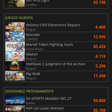
007 First Light
45.13€
LootBar
JUEGOS NUEVOS
ReStory Chill Electronics Repairs
6.40€
Kinguin
Montabi
12.09€
LOADED
Marvel Tokon Fighting Souls
45.42€
Game Boost
Akatori
6.11€
Kinguin
HellSlave 2 Judgment of the Archon
5.29€
Kinguin
Big Walk
11.34€
Kinguin
DISPONIBLE PRÓXIMAMENTE
EA SPORTS Madden NFL 27
59.80€
Eneba
Hell Let Loose Vietnam
26.10€