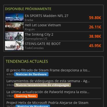
DISPONIBLE PRÓXIMAMENTE
EA SPORTS Madden NFL 27
59.80€
Eneba
Hell Let Loose Vietnam
26.11€
Kinguin
The Sinking City 2
38.98€
Gamesplanet US
STEINS;GATE RE BOOT
45.95€
TodoConsolas
TENDENCIAS ACTUALES
El precio filtrado de Steam Frame decepciona a los usuarios
Noticias de Hardware
4/8/26
Lanzamientos de videojuegos de esta semana - Agosto de 2026 (semana 32)
Nuevos lanzamientos de videojuegos
3/8/26
La última actualización de Palworld mejora la estabilidad
Gaming News
1/8/26
Project Helix de Microsoft Podría Alejarse de Steam
Noticias de Hardware
29/7/26