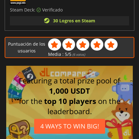
Steam Deck:
Verificado
30 Logros en Steam
Puntuación de los
usuarios
Media :
5
/
5
(
6
votos)
Featuring a total prize pool of
1,000 USDT
for the
top 10 players
on the
leaderboard.
4 WAYS TO WIN BIG!