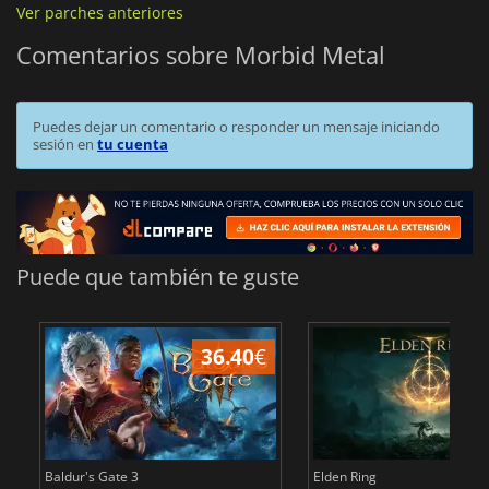
Ver parches anteriores
Comentarios sobre Morbid Metal
Puedes dejar un comentario o responder un mensaje iniciando
sesión en
tu cuenta
Puede que también te guste
36.40
€
1
Baldur's Gate 3
Elden Ring