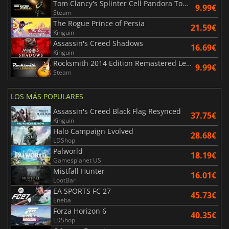
Tom Clancy's Splinter Cell Pandora Tomorrow
9.99€
Steam
The Rogue Prince of Persia
21.59€
Kinguin
Assassin's Creed Shadows
16.69€
Kinguin
Rocksmith 2014 Edition Remastered Learn & Play
9.99€
Steam
LOS MÁS POPULARES
Assassin's Creed Black Flag Resynced
37.75€
Kinguin
Halo Campaign Evolved
28.68€
LDShop
Palworld
18.19€
Gamesplanet US
Mistfall Hunter
16.01€
LootBar
EA SPORTS FC 27
45.73€
Eneba
Forza Horizon 6
40.35€
LDShop