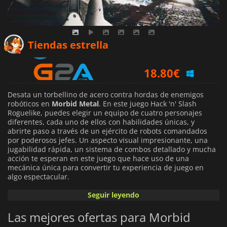
13.49
€
Tiendas estrella
18.80
€
19.18
€
Desata un torbellino de acero contra hordas de enemigos
robóticos en
Morbid Metal
. En este juego Hack 'n' Slash
Roguelike, puedes elegir un equipo de cuatro personajes
diferentes, cada uno de ellos con habilidades únicas, y
abrirte paso a través de un ejército de robots comandados
por poderosos jefes. Un aspecto visual impresionante, una
jugabilidad rápida, un sistema de combos detallado y mucha
acción te esperan en este juego que hace uso de una
mecánica única para convertir tu experiencia de juego en
algo espectacular.
Seguir leyendo
En
Morbid Metal
, puedes cambiar entre cualquiera de tus
personajes en cualquier momento. Cada uno tiene un
Las mejores ofertas para Morbid
conjunto de movimientos, habilidades definitivas y armas
diferentes, y la posibilidad de combinarlos todos con sólo