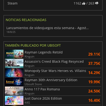
Steam
1162
/ 263
NOTICIAS RELACIONADAS
Lanzamientos de videojuegos esta semana - Agosto 2025 (Semana 34)
18/8/25
TAMBIÉN PUBLICADO POR UBISOFT
Rayman Legends Retold
29.11€
Kinguin
Assassin's Creed Black Flag Resynced
37.75€
Kinguin
Monopoly Star Wars Heroes vs. Villains
14.29€
Kinguin
Rayman 30th Anniversary Edition
19.99€
Ubisoft Store
Anno 117 Pax Romana
24.50€
Kinguin
Just Dance 2026 Edition
16.40€
K4G