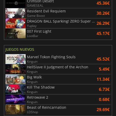
Crimson Desert
45.36€
GAMESEAL
Resident Evil Requiem
30.26€
Game Boost
DRAGON BALL Sparking! ZERO Super Limit Breaking NEO
26.29€
Yuplay
007 First Light
45.17€
LootBar
JUEGOS NUEVOS
Marvel Tokon Fighting Souls
45.52€
Kinguin
HellSlave II Judgment of the Archon
5.49€
Kinguin
Big Walk
11.34€
Kinguin
Kill The Shadow
6.73€
Kinguin
Retrowave 2
0.68€
Kinguin
Beast of Reincarnation
29.69€
LDShop