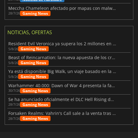
Meccha Chameleon afectado por mapas con malware y Discord
Gaming News
28/7/26
NOTICIAS, OFERTAS
Resident Evil Veronica ya supera los 2 millones en listas de deseados
Gaming News
5/8/26
Beast of Reincarnation: la nueva apuesta de los creadores de Pokémon
Gaming News
5/8/26
Ya está disponible Big Walk, un viaje basado en la amistad
Gaming News
5/8/26
Warhammer 40.000: Dawn of War 4 presenta la facción de los Necrones
Gaming News
30/7/26
Se ha anunciado oficialmente el DLC Hell Rising de Nioh 3
Gaming News
28/7/26
Forsaken Realms: Vahrin's Call sale a la venta tras una década
Gaming News
28/7/26