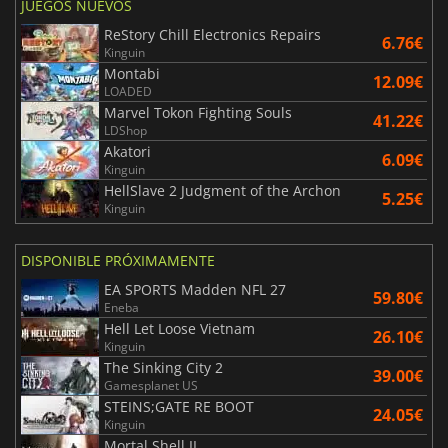
JUEGOS NUEVOS
ReStory Chill Electronics Repairs
6.76€
Kinguin
Montabi
12.09€
LOADED
Marvel Tokon Fighting Souls
41.22€
LDShop
Akatori
6.09€
Kinguin
HellSlave 2 Judgment of the Archon
5.25€
Kinguin
DISPONIBLE PRÓXIMAMENTE
EA SPORTS Madden NFL 27
59.80€
Eneba
Hell Let Loose Vietnam
26.10€
Kinguin
The Sinking City 2
39.00€
Gamesplanet US
STEINS;GATE RE BOOT
24.05€
Kinguin
Mortal Shell II