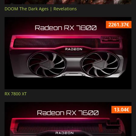
DOOM The Dark Ages | Revelations
2261.37€
RX 7800 XT
13.04€