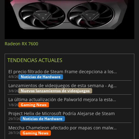
Radeon RX 7600
TENDENCIAS ACTUALES
El precio filtrado de Steam Frame decepciona a los usuarios
Noticias de Hardware
4/8/26
Lanzamientos de videojuegos de esta semana - Agosto de 2026 (semana 32)
Nuevos lanzamientos de videojuegos
3/8/26
La última actualización de Palworld mejora la estabilidad
Gaming News
1/8/26
Project Helix de Microsoft Podría Alejarse de Steam
Noticias de Hardware
29/7/26
Meccha Chameleon afectado por mapas con malware y Discord
Gaming News
28/7/26