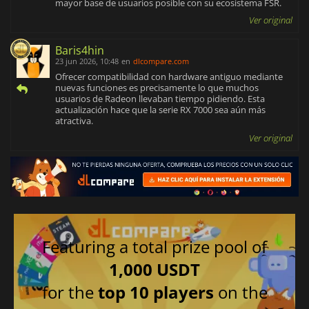
mayor base de usuarios posible con su ecosistema FSR.
Ver original
Baris4hin
23 jun 2026, 10:48
en
dlcompare.com
Ofrecer compatibilidad con hardware antiguo mediante
nuevas funciones es precisamente lo que muchos
usuarios de Radeon llevaban tiempo pidiendo. Esta
actualización hace que la serie RX 7000 sea aún más
atractiva.
Ver original
Featuring a total prize pool of
1,000 USDT
for the
top 10 players
on the