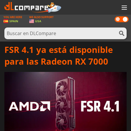
YOU ARE HERE
WE ALSO SUPPORT
Dark
JUEGOS
SPAIN
USA
mode
TARJETAS PREPAGO
SOFTWARE
FSR 4.1 ya está disponible
REWARDS
para las Radeon RX 7000
HARDWARE
NOTICIAS
INICIAR SESIÓN O REGISTRARSE