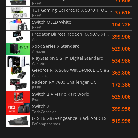
21.60€
BEEP
TUF Gaming GeForce RTX 5070 Ti OC White Edition 16GB
37.61€
BEEP
Switch OLED White
104.22€
BEEP
Predator BiFrost Radeon RX 9070 XT OC 16 Go
399.90€
Acer
Xbox Series X Standard
529.00€
Amazon
PlayStation 5 Slim Digital Standard
534.98€
Carrefour
GeForce RTX 5060 WINDFORCE OC 8G
363.80€
Caseking
Radeon RX 7600 Challenger OC
172.38€
BEEP
Switch 2 + Mario Kart World
525.00€
Fnac
Switch 2
399.95€
TodoConsolas
(2 x 16 GB) Vengeance Black AMD Expo 6000 MHz - CAS 30
519.99€
PcComponentes