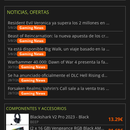
NOTICIAS, OFERTAS
Resident Evil Veronica ya supera los 2 millones en listas de deseados
Gaming News
5/8/26
Beast of Reincarnation: la nueva apuesta de los creadores de Pokémon
Gaming News
5/8/26
Ya está disponible Big Walk, un viaje basado en la amistad
Gaming News
5/8/26
Warhammer 40.000: Dawn of War 4 presenta la facción de los Necrones
Gaming News
30/7/26
Se ha anunciado oficialmente el DLC Hell Rising de Nioh 3
Gaming News
28/7/26
Forsaken Realms: Vahrin's Call sale a la venta tras una década
Gaming News
28/7/26
COMPONENTES Y ACCESORIOS
Blackshark V2 Pro 2023 - Black
13.29€
BEEP
(2 x 16 GB) Vengeance RGB Black AMD Expo 6000 MHz - CAS 30