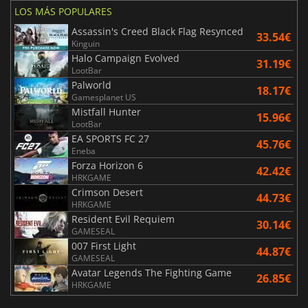
LOS MÁS POPULARES
Assassin's Creed Black Flag Resynced
33.54€
Kinguin
Halo Campaign Evolved
31.19€
LootBar
Palworld
18.17€
Gamesplanet US
Mistfall Hunter
15.96€
LootBar
EA SPORTS FC 27
45.76€
Eneba
Forza Horizon 6
42.42€
HRKGAME
Crimson Desert
44.73€
HRKGAME
Resident Evil Requiem
30.14€
GAMESEAL
007 First Light
44.87€
GAMESEAL
Avatar Legends The Fighting Game
26.85€
HRKGAME