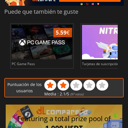
Puede que también te guste
5.59
€
PC Game Pass
Tarjetas de suscripción de Di
Puntuación de los
usuarios
Media :
2.1
/
5
(
97
votos)
Featuring a total prize pool of
1,000 USDT