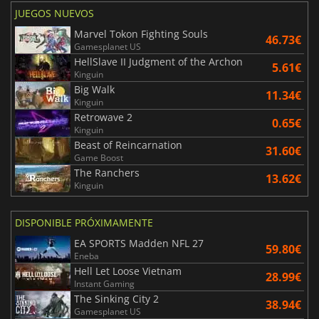
JUEGOS NUEVOS
Marvel Tokon Fighting Souls
46.73€
Gamesplanet US
HellSlave II Judgment of the Archon
5.61€
Kinguin
Big Walk
11.34€
Kinguin
Retrowave 2
0.65€
Kinguin
Beast of Reincarnation
31.60€
Game Boost
The Ranchers
13.62€
Kinguin
DISPONIBLE PRÓXIMAMENTE
EA SPORTS Madden NFL 27
59.80€
Eneba
Hell Let Loose Vietnam
28.99€
Instant Gaming
The Sinking City 2
38.94€
Gamesplanet US