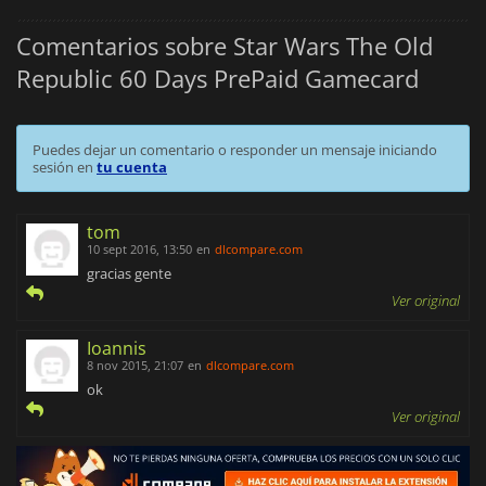
Comentarios sobre Star Wars The Old
Republic 60 Days PrePaid Gamecard
Puedes dejar un comentario o responder un mensaje iniciando
sesión en
tu cuenta
tom
10 sept 2016, 13:50
en
dlcompare.com
gracias gente
Ver original
Ioannis
8 nov 2015, 21:07
en
dlcompare.com
ok
Ver original