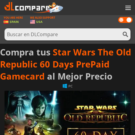
YOU ARE HERE
WE ALSO SUPPORT
Dark
JUEGOS
SPAIN
USA
mode
TARJETAS PREPAGO
SOFTWARE
Compra tus
Star Wars The Old
REWARDS
Republic 60 Days PrePaid
HARDWARE
Gamecard
al Mejor Precio
NOTICIAS
PC
INICIAR SESIÓN O REGISTRARSE