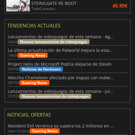
STEINS;GATE RE BOOT
45.95€
TodoConsolas
TENDENCIAS ACTUALES
Lanzamientos de videojuegos de esta semana - Agosto de 2026 (semana 32)
Nuevos lanzamientos de videojuegos
3/8/26
La última actualización de Palworld mejora la estabilidad
Gaming News
1/8/26
Project Helix de Microsoft Podría Alejarse de Steam
Noticias de Hardware
29/7/26
Meccha Chameleon afectado por mapas con malware y Discord
Gaming News
28/7/26
Lanzamientos de videojuegos de esta semana - julio 2026 (semana 31)
Nuevos lanzamientos de videojuegos
27/7/26
NOTICIAS, OFERTAS
Resident Evil Veronica ya supera los 2 millones en listas de deseados
Gaming News
hace 12 horas