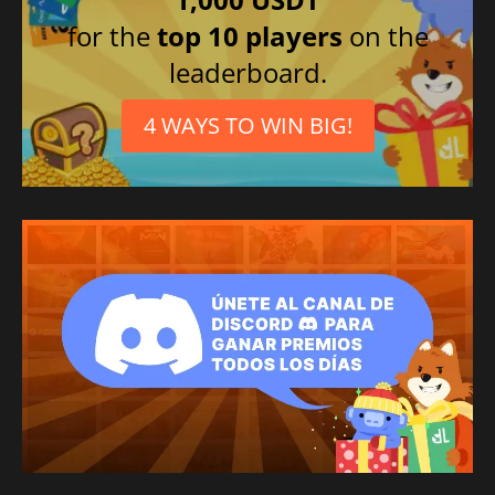
for the
top 10 players
on the
leaderboard.
4 WAYS TO WIN BIG!