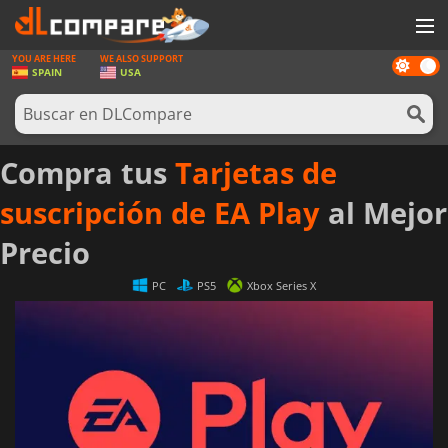
YOU ARE HERE
WE ALSO SUPPORT
Dark
JUEGOS
SPAIN
USA
mode
TARJETAS PREPAGO
SOFTWARE
Compra tus
Tarjetas de
REWARDS
suscripción de EA Play
al Mejor
HARDWARE
Precio
NOTICIAS
PC
PS5
Xbox Series X
INICIAR SESIÓN O REGISTRARSE