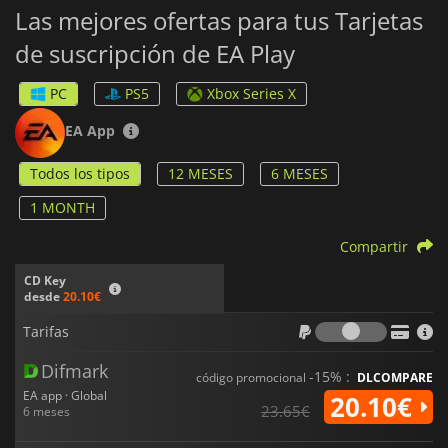
Las mejores ofertas para tus Tarjetas
juegos sin comprometerte a comprarlos individualmente. Esto
te permite explorar nuevos géneros y títulos sin arruinarte.
de suscripción de EA Play
PC
PS5
Xbox Series X
EA App
Todos los tipos
12 MESES
6 MESES
1 MONTH
Compartir
CD Key
desde
20.10€
Tarifas
Tarifas
Difmark
-15% :
código promocional
DLCOMPARE
EA app · Global
20.10€
23.65€
6 meses