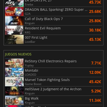
EA SPORTS FC 27
45.73€
Eneba
DRAGON BALL Sparking! ZERO Super Limit Breaking NEO
25.68€
G2A
Call of Duty Black Ops 7
25.80€
Kinguin
Resident Evil Requiem
30.18€
K4G
007 First Light
45.13€
LootBar
JUEGOS NUEVOS
ReStory Chill Electronics Repairs
7.71€
Yuplay
Montabi
12.09€
LOADED
Marvel Tokon Fighting Souls
45.42€
Game Boost
HellSlave 2 Judgment of the Archon
5.29€
Kinguin
Big Walk
11.34€
Kinguin