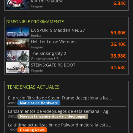
Kill The Shadow
6.34€
Kinguin
DISPONIBLE PRÓXIMAMENTE
EA SPORTS Madden NFL 27
59.80€
Eneba
Hell Let Loose Vietnam
26.10€
Kinguin
The Sinking City 2
38.98€
Gamesplanet US
STEINS;GATE RE BOOT
31.63€
Kinguin
TENDENCIAS ACTUALES
El precio filtrado de Steam Frame decepciona a los usuarios
Noticias de Hardware
4/8/26
Lanzamientos de videojuegos de esta semana - Agosto de 2026 (semana 32)
Nuevos lanzamientos de videojuegos
3/8/26
La última actualización de Palworld mejora la estabilidad
Gaming News
1/8/26