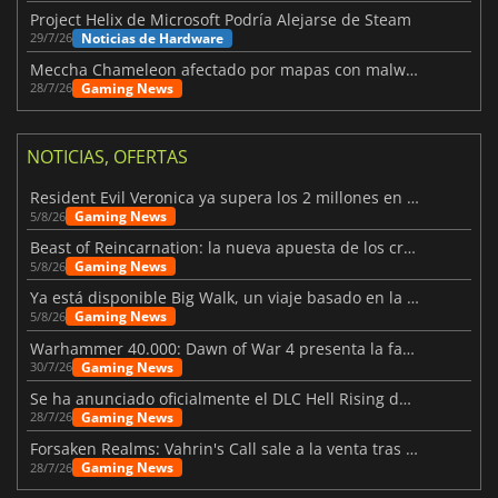
Project Helix de Microsoft Podría Alejarse de Steam
Noticias de Hardware
29/7/26
Meccha Chameleon afectado por mapas con malware y Discord
Gaming News
28/7/26
NOTICIAS, OFERTAS
Resident Evil Veronica ya supera los 2 millones en listas de deseados
Gaming News
5/8/26
Beast of Reincarnation: la nueva apuesta de los creadores de Pokémon
Gaming News
5/8/26
Ya está disponible Big Walk, un viaje basado en la amistad
Gaming News
5/8/26
Warhammer 40.000: Dawn of War 4 presenta la facción de los Necrones
Gaming News
30/7/26
Se ha anunciado oficialmente el DLC Hell Rising de Nioh 3
Gaming News
28/7/26
Forsaken Realms: Vahrin's Call sale a la venta tras una década
Gaming News
28/7/26