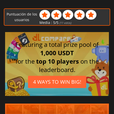
Puntuación de los
usuarios
Media :
5
/
5
(
11
votos)
Featuring a total prize pool of
1,000 USDT
for the
top 10 players
on the
leaderboard.
4 WAYS TO WIN BIG!