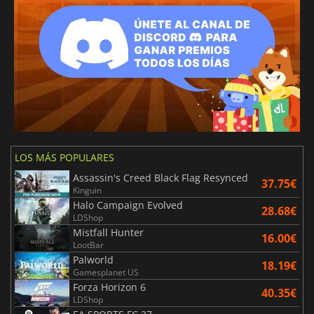
LOS MÁS POPULARES
Assassin's Creed Black Flag Resynced
37.75€
Kinguin
Halo Campaign Evolved
28.68€
LDShop
Mistfall Hunter
16.00€
LootBar
Palworld
18.19€
Gamesplanet US
Forza Horizon 6
40.35€
LDShop