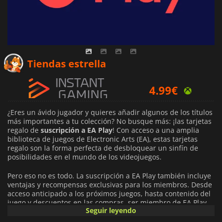
3.95
€
Tiendas estrella
4.99
€
4.23
€
¿Eres un ávido jugador y quieres añadir algunos de los títulos
más importantes a tu colección? No busque más: ¡las tarjetas
regalo de
suscripción a EA Play
! Con acceso a una amplia
biblioteca de juegos de Electronic Arts (EA), estas tarjetas
regalo son la forma perfecta de desbloquear un sinfín de
posibilidades en el mundo de los videojuegos.
Pero eso no es todo. La suscripción a EA Play también incluye
ventajas y recompensas exclusivas para los miembros. Desde
acceso anticipado a los próximos juegos, hasta contenido del
juego y descuentos en las compras, ser miembro de EA Play
Seguir leyendo
tiene sus ventajas. Además, el modelo de suscripción de EA
Play significa que puedes experimentar una gran variedad de