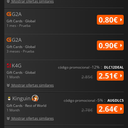
Mostrar ofertas similares
G2A
0.80€
Gift Cards · Global
1 mes - Prueba
G2A
0.90€
Gift Cards · Global
3 meses - Prueba
K4G
-12% :
código promocional
DLC12DEAL
Gift Cards · Global
2.51€
2.85€
1 Month
Mostrar ofertas similares
Kinguin
-5% :
código promocional
AUGDLC5
Gift Cards · Rest of World
2.64€
2.78€
1 Month
Mostrar ofertas similares