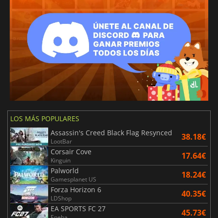
LOS MÁS POPULARES
Assassin's Creed Black Flag Resynced
38.18€
LootBar
Corsair Cove
17.64€
Kinguin
Palworld
18.24€
Gamesplanet US
Forza Horizon 6
40.35€
LDShop
EA SPORTS FC 27
45.73€
Eneba