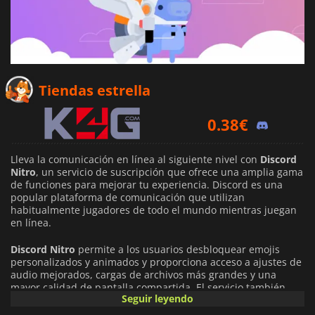
0.45
€
Tiendas estrella
0.38
€
0.48
€
Lleva la comunicación en línea al siguiente nivel con
Discord
Nitro
, un servicio de suscripción que ofrece una amplia gama
de funciones para mejorar tu experiencia. Discord es una
popular plataforma de comunicación que utilizan
habitualmente jugadores de todo el mundo mientras juegan
en línea.
Discord Nitro
permite a los usuarios desbloquear emojis
personalizados y animados y proporciona acceso a ajustes de
audio mejorados, cargas de archivos más grandes y una
mayor calidad de pantalla compartida. El servicio también
Seguir leyendo
permite descargar y jugar a una selección de juegos que
abarcan una amplia gama de géneros. Una serie de ventajas