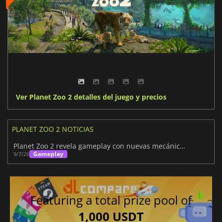
Ver Planet Zoo 2 detalles del juego y precios
PLANET ZOO 2 NOTICIAS
Planet Zoo 2 revela gameplay con nuevas mecánicas de gestión
Gameplay
9/7/26
Featuring a total prize pool of
1,000 USDT