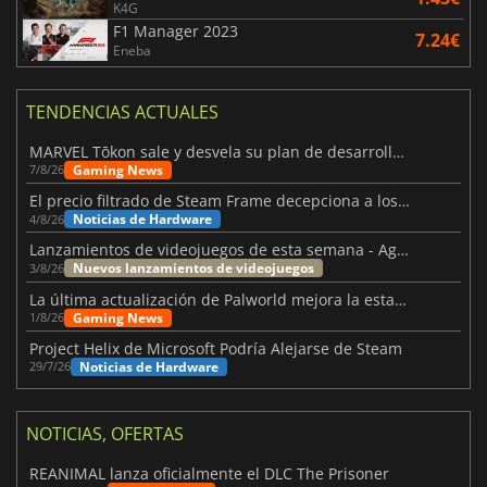
K4G
F1 Manager 2023
7.24€
Eneba
TENDENCIAS ACTUALES
MARVEL Tōkon sale y desvela su plan de desarrollo para el primer año
Gaming News
7/8/26
El precio filtrado de Steam Frame decepciona a los usuarios
Noticias de Hardware
4/8/26
Lanzamientos de videojuegos de esta semana - Agosto de 2026 (semana 32)
Nuevos lanzamientos de videojuegos
3/8/26
La última actualización de Palworld mejora la estabilidad
Gaming News
1/8/26
Project Helix de Microsoft Podría Alejarse de Steam
Noticias de Hardware
29/7/26
NOTICIAS, OFERTAS
REANIMAL lanza oficialmente el DLC The Prisoner