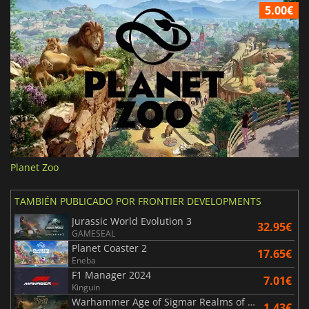
5.00€
Planet Zoo
TAMBIÉN PUBLICADO POR FRONTIER DEVELOPMENTS
Jurassic World Evolution 3
32.95€
GAMESEAL
Planet Coaster 2
17.65€
Eneba
F1 Manager 2024
7.01€
Kinguin
Warhammer Age of Sigmar Realms of Ruin
1.43€