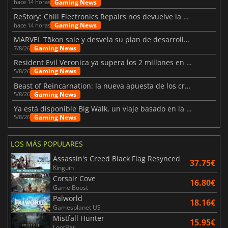
Gaming News
hace 14 horas
ReStory: Chill Electronics Repairs nos devuelve la nostalgia de los 2000
Gaming News
hace 14 horas
MARVEL Tōkon sale y desvela su plan de desarrollo para el primer año
Gaming News
7/8/26
Resident Evil Veronica ya supera los 2 millones en listas de deseados
Gaming News
5/8/26
Beast of Reincarnation: la nueva apuesta de los creadores de Pokémon
Gaming News
5/8/26
Ya está disponible Big Walk, un viaje basado en la amistad
Gaming News
5/8/26
LOS MÁS POPULARES
Assassin's Creed Black Flag Resynced
37.75€
Kinguin
Corsair Cove
16.80€
Game Boost
Palworld
18.16€
Gamesplanet US
Mistfall Hunter
15.95€
LootBar