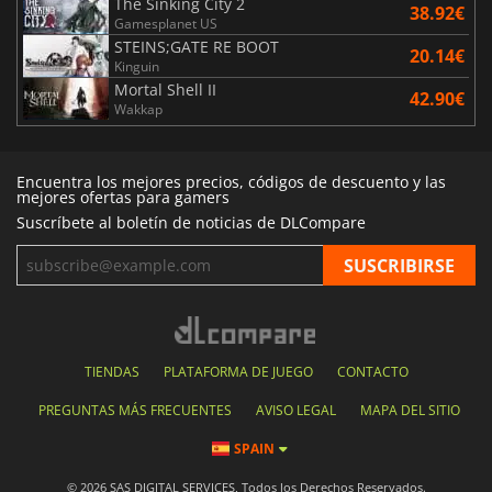
The Sinking City 2
38.92€
Gamesplanet US
STEINS;GATE RE BOOT
20.14€
Kinguin
Mortal Shell II
42.90€
Wakkap
Encuentra los mejores precios, códigos de descuento y las
mejores ofertas para gamers
Suscríbete al boletín de noticias de DLCompare
TIENDAS
PLATAFORMA DE JUEGO
CONTACTO
PREGUNTAS MÁS FRECUENTES
AVISO LEGAL
MAPA DEL SITIO
SPAIN
© 2026 SAS DIGITAL SERVICES, Todos los Derechos Reservados.