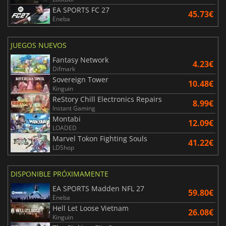
EA SPORTS FC 27
45.73€
Eneba
JUEGOS NUEVOS
Fantasy Network
4.23€
Difmark
Sovereign Tower
10.48€
Kinguin
ReStory Chill Electronics Repairs
8.99€
Instant Gaming
Montabi
12.09€
LOADED
Marvel Tokon Fighting Souls
41.22€
LDShop
DISPONIBLE PRÓXIMAMENTE
EA SPORTS Madden NFL 27
59.80€
Eneba
Hell Let Loose Vietnam
26.08€
Kinguin