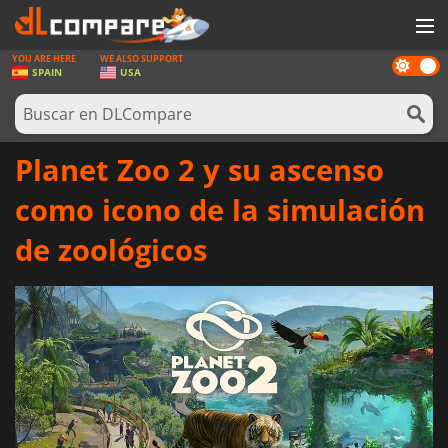
YOU ARE HERE
WE ALSO SUPPORT
Dark
JUEGOS
SPAIN
USA
mode
TARJETAS PREPAGO
SOFTWARE
Planet Zoo 2 y su ascenso
REWARDS
como icono de la simulación
HARDWARE
de zoológicos
NOTICIAS
INICIAR SESIÓN O REGISTRARSE