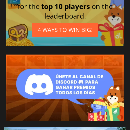
for the
top 10 players
on the
leaderboard.
4 WAYS TO WIN BIG!