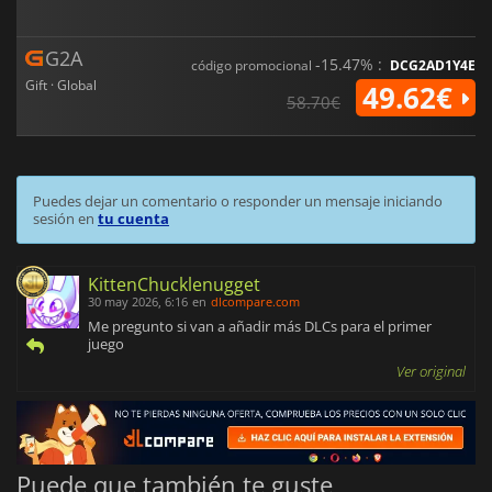
G2A
-15.47% :
código promocional
DCG2AD1Y4E
Gift · Global
49.62€
58.70€
Puedes dejar un comentario o responder un mensaje iniciando
sesión en
tu cuenta
KittenChucklenugget
30 may 2026, 6:16
en
dlcompare.com
Me pregunto si van a añadir más DLCs para el primer
juego
Ver original
Puede que también te guste