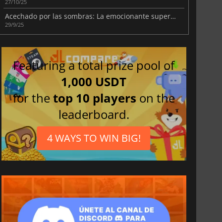
27/10/25
Acechado por las sombras: La emocionante supervivencia de Macabre
29/9/25
Featuring a total prize pool of
1,000 USDT
for the
top 10 players
on the
leaderboard.
4 WAYS TO WIN BIG!