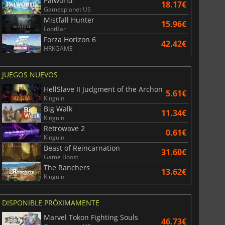
Palworld
18.17€
Gamesplanet US
Mistfall Hunter
15.96€
LootBar
Forza Horizon 6
42.42€
HRKGAME
JUEGOS NUEVOS
HellSlave II Judgment of the Archon
5.61€
Kinguin
Big Walk
11.34€
Kinguin
Retrowave 2
0.61€
Kinguin
Beast of Reincarnation
31.60€
Game Boost
The Ranchers
13.62€
Kinguin
DISPONIBLE PRÓXIMAMENTE
Marvel Tokon Fighting Souls
6.75
€
15.48
€
46.73€