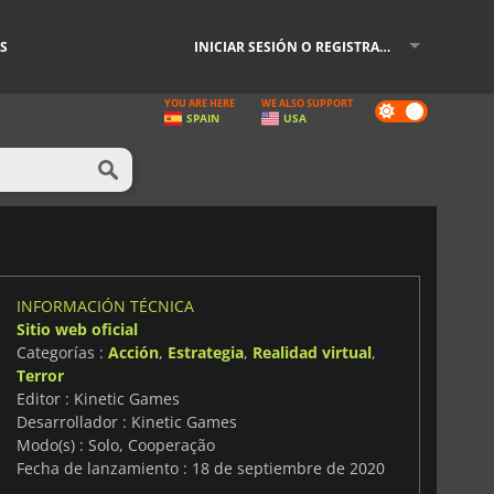
S
INICIAR SESIÓN O REGISTRARSE
YOU ARE HERE
WE ALSO SUPPORT
Dark
SPAIN
USA
mode
INFORMACIÓN TÉCNICA
Sitio web oficial
Categorías :
Acción
,
Estrategia
,
Realidad virtual
,
Terror
Editor : Kinetic Games
Desarrollador : Kinetic Games
Modo(s) : Solo, Cooperação
Fecha de lanzamiento : 18 de septiembre de 2020