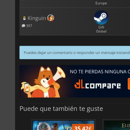
Europe
Kinguin
397
Gift
Global
Puedes dejar un comentario o responder un mensaje iniciand
Puede que también te guste
45.04
€
35.42
€