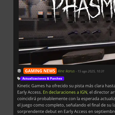
GAMING NEWS
Rine Ikarus
-
15 ago 2025, 10:31
Actualizaciones & Parches
Kinetic Games ha ofrecido su pista más clara has
Early Access.
En declaraciones a IGN
, el director a
coincidirá probablemente con la esperada actualiz
el juego como completo, señalando el final de su 
sorprendente debut en Early Access en septiembr