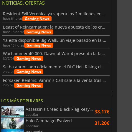
NOTICIAS, OFERTAS
Resident Evil Veronica ya supera los 2 millones en listas de deseados
Gaming News
hace 6 horas
Beast of Reincarnation: la nueva apuesta de los creadores de Pokémon
Gaming News
hace 13 horas
Ya está disponible Big Walk, un viaje basado en la amistad
Gaming News
hace 13 horas
Warhammer 40.000: Dawn of War 4 presenta la facción de los Necrones
Gaming News
30/7/26
Se ha anunciado oficialmente el DLC Hell Rising de Nioh 3
Gaming News
28/7/26
Forsaken Realms: Vahrin's Call sale a la venta tras una década
Gaming News
28/7/26
LOS MÁS POPULARES
Assassin's Creed Black Flag Resynced
38.17€
LootBar
Halo Campaign Evolved
31.20€
LootBar