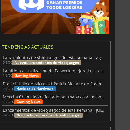
TENDENCIAS ACTUALES
Lanzamientos de videojuegos de esta semana - Agosto de 2026 (semana 32)
Nuevos lanzamientos de videojuegos
3/8/26
La última actualización de Palworld mejora la estabilidad
Gaming News
1/8/26
Project Helix de Microsoft Podría Alejarse de Steam
Noticias de Hardware
29/7/26
Meccha Chameleon afectado por mapas con malware y Discord
Gaming News
28/7/26
Lanzamientos de videojuegos de esta semana - julio 2026 (semana 31)
Nuevos lanzamientos de videojuegos
27/7/26