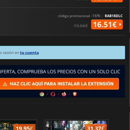
-16% :
código promocional
RAB18DLC
16.51€
19.66€
o sesión en
tu cuenta
19.95
€
31.32
€