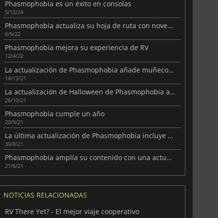
Phasmophobia es un éxito en consolas
5/12/24
Phasmophobia actualiza su hoja de ruta con novedades
6/9/22
Phasmophobia mejora su experiencia de RV
12/4/22
La actualización de Phasmophobia añade muñecos vudú y un nuevo fantasma
14/12/21
La actualización de Halloween de Phasmophobia añade un mapa de exteriores
26/10/21
Phasmophobia cumple un año
20/9/21
La última actualización de Phasmophobia incluye nuevos fantasmas
30/8/21
Phasmophobia amplía su contenido con una actualización gratuita
21/6/21
NOTICIAS RELACIONADAS
RV There Yet? - El mejor viaje cooperativo