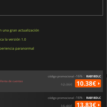
n una gran actualización
a la versión 1.0
periencia paranormal
-16% :
código promocional
RAB18DLC
Venta de cuentas
10.38€
12.36€
-16% :
código promocional
RAB18DLC
13.83€
16.46€