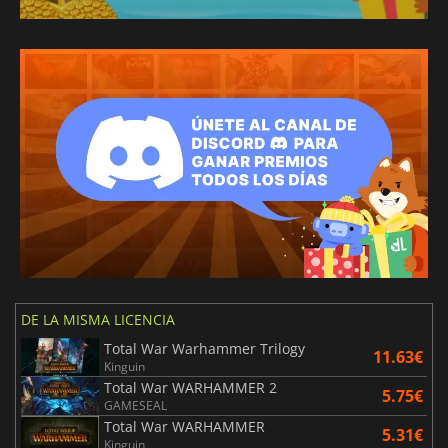
DE LA MISMA LICENCIA
Total War Warhammer Trilogy
11.63€
Kinguin
Total War WARHAMMER 2
5.75€
GAMESEAL
Total War WARHAMMER
5.31€
Kinguin