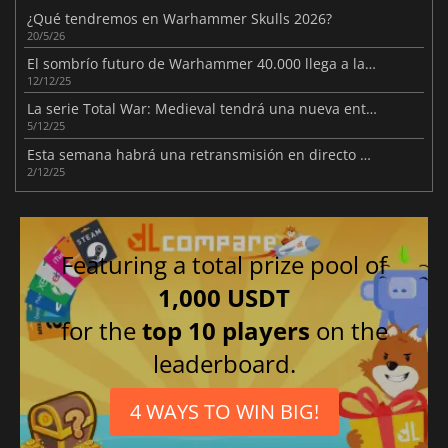
¿Qué tendremos en Warhammer Skulls 2026?
20/5/26
El sombrío futuro de Warhammer 40.000 llega a la serie Total War
12/12/25
La serie Total War: Medieval tendrá una nueva entrega
5/12/25
Esta semana habrá una retransmisión en directo especial de Total War
2/12/25
Featuring a total prize pool of
1,000 USDT
for the
top 10 players
on the
leaderboard.
4 WAYS TO WIN BIG!