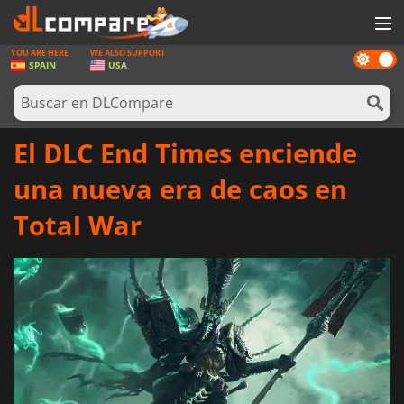
YOU ARE HERE
WE ALSO SUPPORT
Dark
JUEGOS
SPAIN
USA
mode
TARJETAS PREPAGO
SOFTWARE
El DLC End Times enciende
REWARDS
una nueva era de caos en
HARDWARE
Total War
NOTICIAS
INICIAR SESIÓN O REGISTRARSE