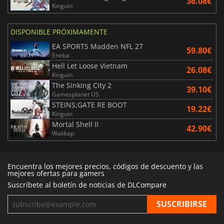
36.08€
Kinguin
DISPONIBLE PRÓXIMAMENTE
EA SPORTS Madden NFL 27
59.80€
Eneba
Hell Let Loose Vietnam
26.08€
Kinguin
The Sinking City 2
39.10€
Gamesplanet US
STEINS;GATE RE BOOT
19.22€
Kinguin
Mortal Shell II
42.90€
Wakkap
Encuentra los mejores precios, códigos de descuento y las
mejores ofertas para gamers
Suscríbete al boletín de noticias de DLCompare