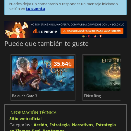
Puedes dejar un comentario o responder un mensaje iniciando
sesión en
tu cuenta
Puede que también te guste
35.64
€
1
Baldur's Gate 3
Elden Ring
INFORMACIÓN TÉCNICA
Sitio web oficial
Categorías :
Acción
,
Estrategia
,
Narrativos
,
Estrategia
en Tiempo Real
,
Por turnos