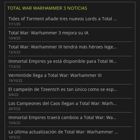
TOTAL WAR WARHAMMER 3 NOTICIAS
Tides of Torment añade tres nuevos Lords a Total War: Warhammer III
7/11/25
Total War: Warhammer 3 mejora su IA
10/4/25
Total War: Warhammer III tendrá más héroes legendarios
13/3/23
Immortal Empires ya está disponible para Total War: Warhammer III
17/2/23
Vermintide llega a Total War: Warhammer III
19/10/22
El campeón de Tzeentch es tan único como se esperaba en Total War: Warhammer III
3/8/22
Los Campeones del Caos llegan a Total War: Warhammer III
20/7/22
Immortal Empires traerá cambios a Total War: Warhammer III este verano
15/6/22
La última actualización de Total War: Warhammer 3 trae unidades gratuitas y correcciones
18/5/22