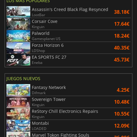
LOS MÁS POPULARES
Assassin's Creed Black Flag Resynced
38.18€
LootBar
Corsair Cove
17.64€
Kinguin
Palworld
18.24€
Gamesplanet US
Forza Horizon 6
40.35€
LDShop
EA SPORTS FC 27
45.73€
Eneba
JUEGOS NUEVOS
Fantasy Network
4.25€
Difmark
Sovereign Tower
10.48€
Kinguin
ReStory Chill Electronics Repairs
10.55€
Kinguin
Montabi
12.09€
LOADED
Marvel Tokon Fighting Souls