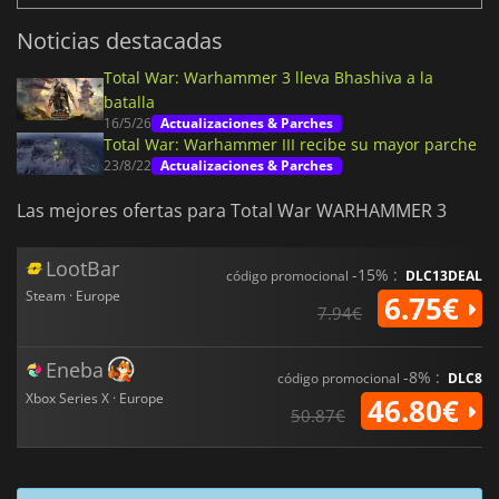
Noticias destacadas
Total War: Warhammer 3 lleva Bhashiva a la
batalla
16/5/26
Actualizaciones & Parches
Total War: Warhammer III recibe su mayor parche
23/8/22
Actualizaciones & Parches
Las mejores ofertas para Total War WARHAMMER 3
LootBar
-15% :
código promocional
DLC13DEAL
Steam · Europe
6.75€
7.94€
Eneba
-8% :
código promocional
DLC8
Xbox Series X · Europe
46.80€
50.87€