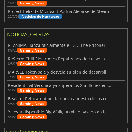
Gaming News
1/8/26
Project Helix de Microsoft Podría Alejarse de Steam
Noticias de Hardware
29/7/26
NOTICIAS, OFERTAS
REANIMAL lanza oficialmente el DLC The Prisoner
Gaming News
8/8/26
ReStory: Chill Electronics Repairs nos devuelve la nostalgia de los 2000
Gaming News
8/8/26
MARVEL Tōkon sale y desvela su plan de desarrollo para el primer año
Gaming News
7/8/26
Resident Evil Veronica ya supera los 2 millones en listas de deseados
Gaming News
5/8/26
Beast of Reincarnation: la nueva apuesta de los creadores de Pokémon
Gaming News
5/8/26
Ya está disponible Big Walk, un viaje basado en la amistad
Gaming News
5/8/26