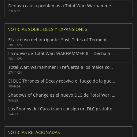
Denuvo causa problemas a Total War: Warhammer III
23/2/22
NOTICIAS SOBRE DLCS Y EXPANSIONES
El ascenso del intrigante: Sayl, Tides of Torment
28/11/25
Lo nuevo de Total War: WARHAMMER III - Dechala - Tides of Torment
28/11/25
Total War: Warhammer III refuerza a los malos con Omens of Destruction
27/11/24
El DLC Thrones of Decay reaviva el fuego de la guerra en Total War: Warhammer III
10/4/24
Shadows of Change es el nuevo DLC de Total War: Warhammer III
9/8/23
Los Enanos del Caos traen consigo un DLC gratuito
5/4/23
NOTICIAS RELACIONADAS