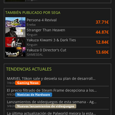
TAMBIÉN PUBLICADO POR SEGA
Persona 4 Revival
37.71€
Eneba
Stranger Than Heaven
44.87€
Kinguin
Yakuza Kiwami 3 & Dark Ties
12.84€
Kinguin
Yakuza 0 Director's Cut
13.60€
GAMESEAL
TENDENCIAS ACTUALES
MARVEL Tōkon sale y desvela su plan de desarrollo para el primer año
Gaming News
7/8/26
El precio filtrado de Steam Frame decepciona a los usuarios
Noticias de Hardware
4/8/26
Lanzamientos de videojuegos de esta semana - Agosto de 2026 (semana 32)
Nuevos lanzamientos de videojuegos
3/8/26
La última actualización de Palworld mejora la estabilidad