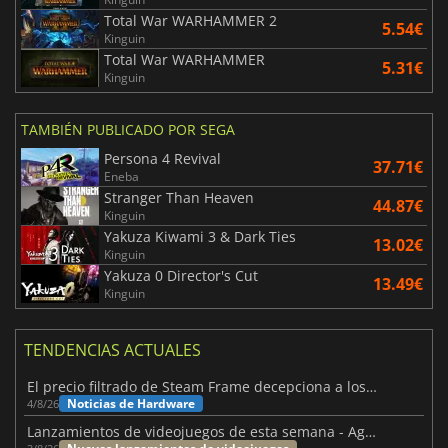
Total War WARHAMMER 2
5.54€
Kinguin
Total War WARHAMMER
5.31€
Kinguin
TAMBIÉN PUBLICADO POR SEGA
Persona 4 Revival
37.71€
Eneba
Stranger Than Heaven
44.87€
Kinguin
Yakuza Kiwami 3 & Dark Ties
13.02€
Kinguin
Yakuza 0 Director's Cut
13.49€
Kinguin
TENDENCIAS ACTUALES
El precio filtrado de Steam Frame decepciona a los usuarios
Noticias de Hardware
4/8/26
Lanzamientos de videojuegos de esta semana - Agosto de 2026 (semana 32)