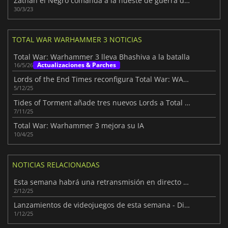
Zathan el Negro comanda a la hueste de guerra de Zharr a la batalla.
30/3/23
TOTAL WAR WARHAMMER 3 NOTICIAS
Total War: Warhammer 3 lleva Bhashiva a la batalla
Actualizaciones & Parches
16/5/26
Lords of the End Times reconfigura Total War: WARHAMMER III
5/12/25
Tides of Torment añade tres nuevos Lords a Total War: Warhammer III
7/11/25
Total War: Warhammer 3 mejora su IA
10/4/25
NOTICIAS RELACIONADAS
Esta semana habrá una retransmisión en directo especial de Total War
2/12/25
Lanzamientos de videojuegos de esta semana - Diciembre 2025 (Semana 49)
1/12/25