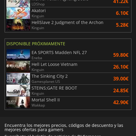
41.22€
LDShop
Akatori
6.10€
Kinguin
HellSlave 2 Judgment of the Archon
5.28€
Kinguin
DISPONIBLE PRÓXIMAMENTE
EA SPORTS Madden NFL 27
59.80€
Eneba
Hell Let Loose Vietnam
26.10€
Kinguin
The Sinking City 2
39.00€
Gamesplanet US
STEINS;GATE RE BOOT
24.85€
Kinguin
Mortal Shell II
42.90€
Wakkap
Encuentra los mejores precios, códigos de descuento y las
mejores ofertas para gamers