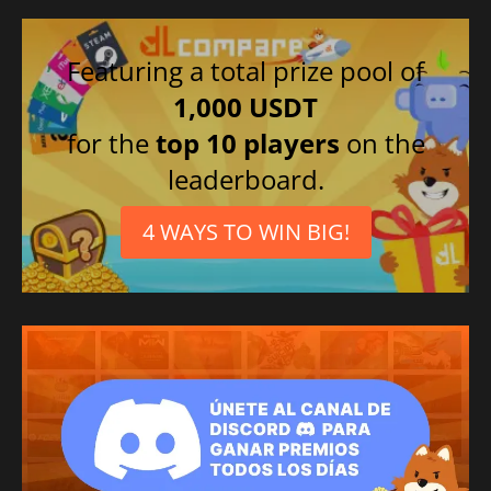
Featuring a total prize pool of
1,000 USDT
for the
top 10 players
on the
leaderboard.
4 WAYS TO WIN BIG!