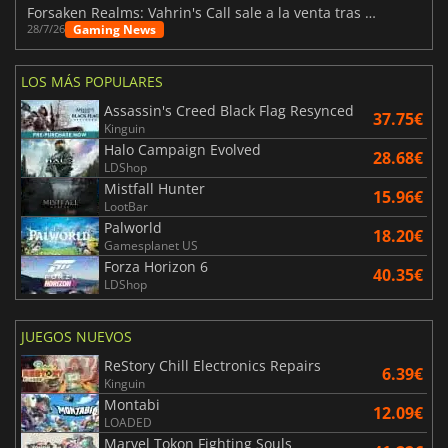
Forsaken Realms: Vahrin's Call sale a la venta tras una década
Gaming News
28/7/26
LOS MÁS POPULARES
Assassin's Creed Black Flag Resynced
37.75€
Kinguin
Halo Campaign Evolved
28.68€
LDShop
Mistfall Hunter
15.96€
LootBar
Palworld
18.20€
Gamesplanet US
Forza Horizon 6
40.35€
LDShop
JUEGOS NUEVOS
ReStory Chill Electronics Repairs
6.39€
Kinguin
Montabi
12.09€
LOADED
Marvel Tokon Fighting Souls