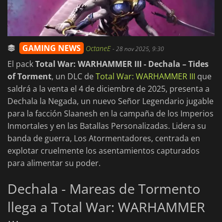
GAMING NEWS
OctaneE
-
28 nov 2025, 9:30
El pack
Total War: WARHAMMER III - Dechala – Tides
of Torment
, un DLC de
Total War: WARHAMMER III
que
saldrá a la venta el 4 de diciembre de 2025, presenta a
Dechala la Negada, un nuevo Señor Legendario jugable
para la facción Slaanesh en la campaña de los Imperios
Inmortales y en las Batallas Personalizadas. Lidera su
banda de guerra, Los Atormentadores, centrada en
explotar cruelmente los asentamientos capturados
para alimentar su poder.
Dechala - Mareas de Tormento
llega a Total War: WARHAMMER