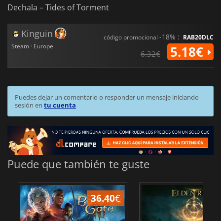
Dechala – Tides of Torment
Kinguin
-18% :
código promocional
RAB20DLC
Steam · Europe
5.18€
6.32€
Puedes dejar un comentario o responder un mensaje iniciando
sesión en
tu cuenta
Puede que también te guste
36.40
€
1