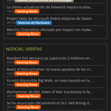
Nuevos lanzamientos de videojuegos
3/8/26
La última actualización de Palworld mejora la estabilidad
Gaming News
1/8/26
Project Helix de Microsoft Podría Alejarse de Steam
Noticias de Hardware
29/7/26
Meccha Chameleon afectado por mapas con malware y Discord
Gaming News
28/7/26
NOTICIAS, OFERTAS
Resident Evil Veronica ya supera los 2 millones en listas de deseados
Gaming News
5/8/26
Beast of Reincarnation: la nueva apuesta de los creadores de Pokémon
Gaming News
5/8/26
Ya está disponible Big Walk, un viaje basado en la amistad
Gaming News
5/8/26
Warhammer 40.000: Dawn of War 4 presenta la facción de los Necrones
Gaming News
30/7/26
Se ha anunciado oficialmente el DLC Hell Rising de Nioh 3
Gaming News
28/7/26