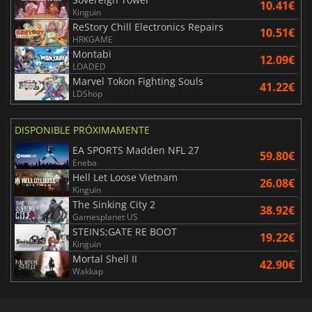
10.41€
Kinguin
ReStory Chill Electronics Repairs
10.51€
HRKGAME
Montabi
12.09€
LOADED
Marvel Tokon Fighting Souls
41.22€
LDShop
DISPONIBLE PRÓXIMAMENTE
EA SPORTS Madden NFL 27
59.80€
Eneba
Hell Let Loose Vietnam
26.08€
Kinguin
The Sinking City 2
38.92€
Gamesplanet US
STEINS;GATE RE BOOT
19.22€
Kinguin
Mortal Shell II
42.90€
Wakkap