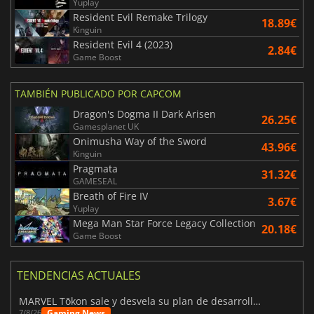
Yuplay
Resident Evil Remake Trilogy
18.89€
Kinguin
Resident Evil 4 (2023)
2.84€
Game Boost
TAMBIÉN PUBLICADO POR CAPCOM
Dragon's Dogma II Dark Arisen
26.25€
Gamesplanet UK
Onimusha Way of the Sword
43.96€
Kinguin
Pragmata
31.32€
GAMESEAL
Breath of Fire IV
3.67€
Yuplay
Mega Man Star Force Legacy Collection
20.18€
Game Boost
TENDENCIAS ACTUALES
MARVEL Tōkon sale y desvela su plan de desarrollo para el primer año
Gaming News
7/8/26