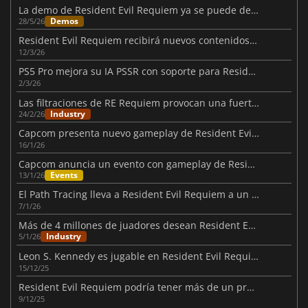
La demo de Resident Evil Requiem ya se puede descargar gratis
Demos
28/5/26
Resident Evil Requiem recibirá nuevos contenidos tras su lanzamiento
12/3/26
PS5 Pro mejora su IA PSSR con soporte para Resident Evil
2/3/26
Las filtraciones de RE Requiem provocan una fuerte reacción de Kamiya
Industry
24/2/26
Capcom presenta nuevo gameplay de Resident Evil Requiem
16/1/26
Capcom anuncia un evento con gameplay de Resident Evil Requiem
Events
13/1/26
El Path Tracing lleva a Resident Evil Requiem a un nivel superior
7/1/26
Más de 4 millones de juadores desean Resident Evil Requiem en Steam
Industry
5/1/26
Leon S. Kennedy es jugable en Resident Evil Requiem
15/12/25
Resident Evil Requiem podría tener más de un protagonista
9/12/25