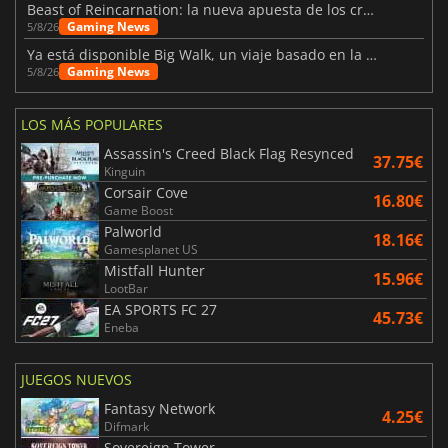
Beast of Reincarnation: la nueva apuesta de los creadores de Pokémon
Gaming News
5/8/26
Ya está disponible Big Walk, un viaje basado en la amistad
Gaming News
5/8/26
LOS MÁS POPULARES
Assassin's Creed Black Flag Resynced
37.75€
Kinguin
Corsair Cove
16.80€
Game Boost
Palworld
18.16€
Gamesplanet US
Mistfall Hunter
15.96€
LootBar
EA SPORTS FC 27
45.73€
Eneba
JUEGOS NUEVOS
Fantasy Network
4.25€
Difmark
Sovereign Tower