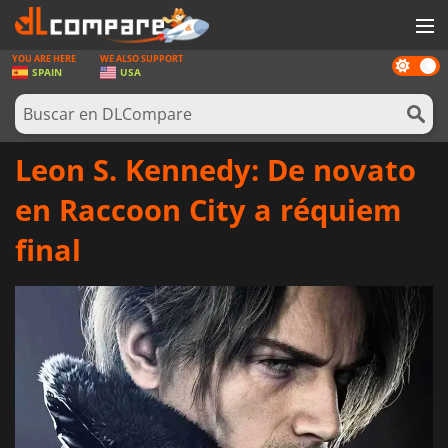
YOU ARE HERE
WE ALSO SUPPORT
Dark
JUEGOS
SPAIN
USA
mode
TARJETAS PREPAGO
SOFTWARE
Leon S. Kennedy: De novato
REWARDS
en Raccoon City a réquiem
HARDWARE
final
NOTICIAS
INICIAR SESIÓN O REGISTRARSE