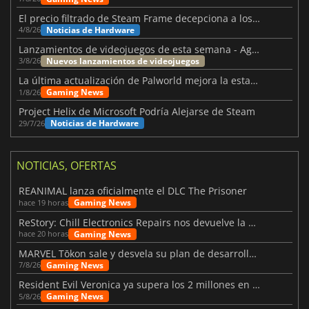
El precio filtrado de Steam Frame decepciona a los usuarios
Noticias de Hardware
4/8/26
Lanzamientos de videojuegos de esta semana - Agosto de 2026 (semana 32)
Nuevos lanzamientos de videojuegos
3/8/26
La última actualización de Palworld mejora la estabilidad
Gaming News
1/8/26
Project Helix de Microsoft Podría Alejarse de Steam
Noticias de Hardware
29/7/26
NOTICIAS, OFERTAS
REANIMAL lanza oficialmente el DLC The Prisoner
Gaming News
hace 19 horas
ReStory: Chill Electronics Repairs nos devuelve la nostalgia de los 2000
Gaming News
hace 20 horas
MARVEL Tōkon sale y desvela su plan de desarrollo para el primer año
Gaming News
7/8/26
Resident Evil Veronica ya supera los 2 millones en listas de deseados
Gaming News
5/8/26