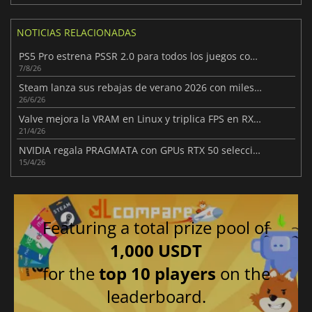
NOTICIAS RELACIONADAS
PS5 Pro estrena PSSR 2.0 para todos los juegos compatibles
7/8/26
Steam lanza sus rebajas de verano 2026 con miles de ofertas
26/6/26
Valve mejora la VRAM en Linux y triplica FPS en RX 6500 XT
21/4/26
NVIDIA regala PRAGMATA con GPUs RTX 50 seleccionadas
15/4/26
Featuring a total prize pool of
1,000 USDT
for the
top 10 players
on the
leaderboard.