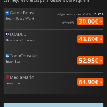
Las mejores ofertas para Resident Evil Requiem
Game Boost
-14% :
código promocional
DLC14
Steam · Rest of World
30.00€
34.88€
LOADED
43.69€
Xbox Series X · Europe
TodoConsolas
52.95€
Envío · Spain
MediaMarkt
64.90€
Envío · Spain