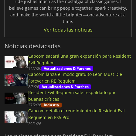
ride just as much as the nostalgia of classic games. I
believe games can bring people together, spark creativity,
and make the world a little brighter—one adventure at a
time.
Ver todas las noticias
Noticias destacadas
Capcom sacará una gran expansión para Resident
Evil Requiem
14/7/26
Actualizaciones & Parches
Capcom lanza el modo gratuito Leon Must Die
Forever en RE Requiem
8/5/26
Actualizaciones & Parches
Resident Evil Requiem sale respaldado por
buenas críticas
27/2/26
Industry
Capcom detalla el rendimiento de Resident Evil
Requiem en PS5 Pro
29/1/26