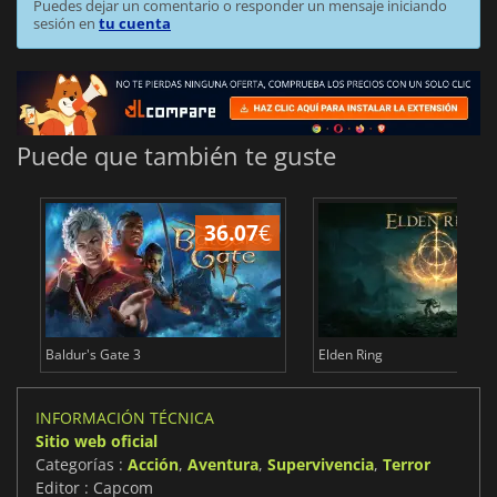
Puedes dejar un comentario o responder un mensaje iniciando
sesión en
tu cuenta
Puede que también te guste
36.07
€
1
Baldur's Gate 3
Elden Ring
INFORMACIÓN TÉCNICA
Sitio web oficial
Categorías :
Acción
,
Aventura
,
Supervivencia
,
Terror
Editor : Capcom