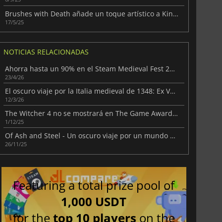
Brushes with Death añade un toque artístico a Kingdom Come: Deliverance II
17/5/25
NOTICIAS RELACIONADAS
Ahorra hasta un 90% en el Steam Medieval Fest 2026
23/4/26
El oscuro viaje por la Italia medieval de 1348: Ex Voto
12/3/26
The Witcher 4 no se mostrará en The Game Awards 2025
1/12/25
Of Ash and Steel - Un oscuro viaje por un mundo en ruinas
26/11/25
Featuring a total prize pool of
1,000 USDT
for the
top 10 players
on the