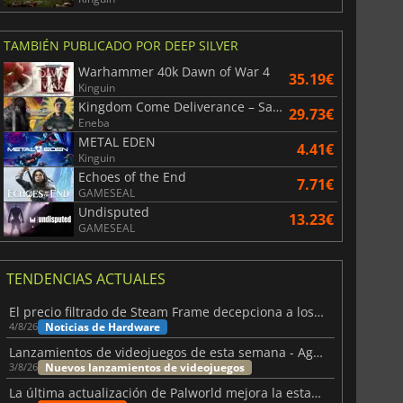
TAMBIÉN PUBLICADO POR DEEP SILVER
Warhammer 40k Dawn of War 4
35.19€
Kinguin
Kingdom Come Deliverance – Saga Bundle
29.73€
Eneba
METAL EDEN
4.41€
Kinguin
Echoes of the End
7.71€
GAMESEAL
Undisputed
13.23€
GAMESEAL
TENDENCIAS ACTUALES
El precio filtrado de Steam Frame decepciona a los usuarios
Noticias de Hardware
4/8/26
Lanzamientos de videojuegos de esta semana - Agosto de 2026 (semana 32)
Nuevos lanzamientos de videojuegos
3/8/26
La última actualización de Palworld mejora la estabilidad