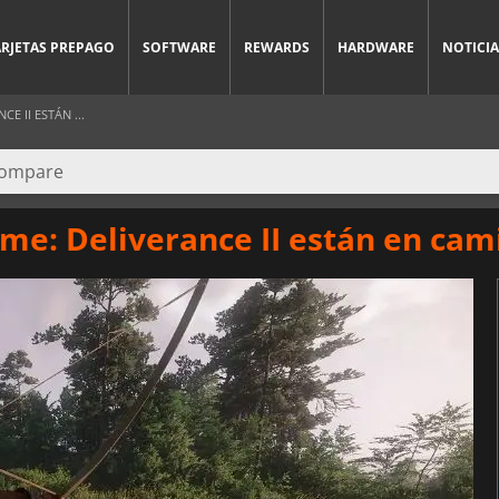
ARJETAS PREPAGO
SOFTWARE
REWARDS
HARDWARE
NOTICIA
 II ESTÁN ...
me: Deliverance II están en cam