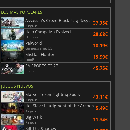
LOS MÁS POPULARES
Assassin's Creed Black Flag Resynced
37.75€
Kinguin
Halo Campaign Evolved
28.68€
LDShop
Palworld
18.19€
Gamesplanet US
Mistfall Hunter
15.99€
LootBar
EA SPORTS FC 27
45.75€
Eneba
JUEGOS NUEVOS
Marvel Tokon Fighting Souls
43.11€
Kinguin
HellSlave II Judgment of the Archon
5.49€
Kinguin
Big Walk
11.34€
Kinguin
Kill The Shadow