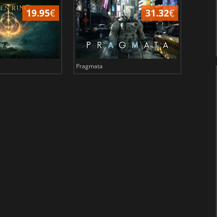
19.95
€
31.32
€
Pragmata
Total 