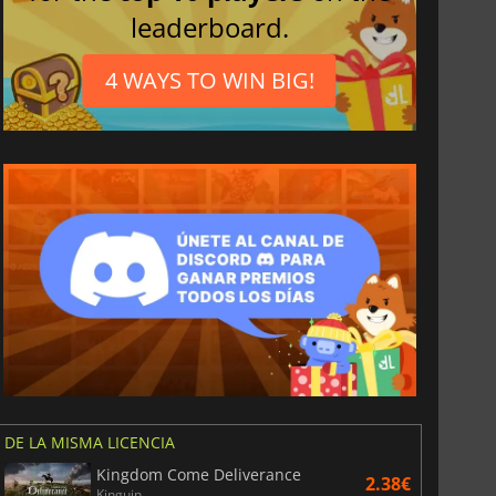
leaderboard.
4 WAYS TO WIN BIG!
DE LA MISMA LICENCIA
Kingdom Come Deliverance
2.38€
Kinguin