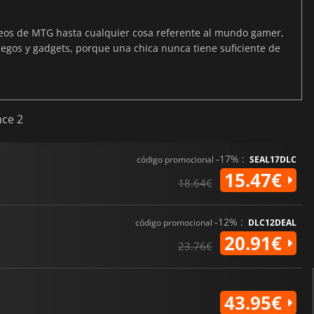
neos de MTG hasta cualquier cosa referente al mundo gamer,
egos y gadgets, porque una chica nunca tiene suficiente de
nce 2
-17% :
código promocional
SEAL17DLC
15.47€
18.64€
-12% :
código promocional
DLC12DEAL
20.91€
23.76€
43.95€