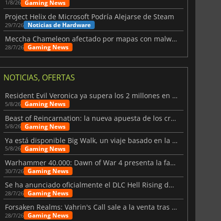
Gaming News
1/8/26
6.76
€
15.48
€
Project Helix de Microsoft Podría Alejarse de Steam
Noticias de Hardware
29/7/26
Meccha Chameleon afectado por mapas con malware y Discord
Gaming News
28/7/26
War WARHAMMER 3
Lies Of P
NOTICIAS, OFERTAS
Resident Evil Veronica ya supera los 2 millones en listas de deseados
Gaming News
5/8/26
Beast of Reincarnation: la nueva apuesta de los creadores de Pokémon
Gaming News
5/8/26
Ya está disponible Big Walk, un viaje basado en la amistad
Gaming News
5/8/26
Warhammer 40.000: Dawn of War 4 presenta la facción de los Necrones
Gaming News
30/7/26
Se ha anunciado oficialmente el DLC Hell Rising de Nioh 3
Gaming News
28/7/26
Forsaken Realms: Vahrin's Call sale a la venta tras una década
Gaming News
28/7/26