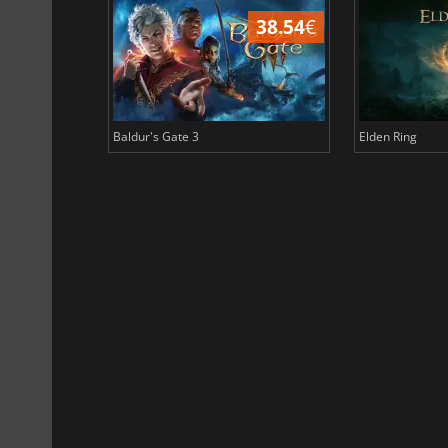
45.12
€
38.54
€
Baldur's Gate 3
Elden Ring