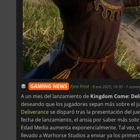
GAMING NEWS
Fyra Frost
-
8 ene 2025, 16:30
- 1 comen
A un mes del lanzamiento de
Kingdom Come: Deli
deseando que los jugadores sepan más sobre el ju
Deliverance
se disparó tras la presentación del j
fecha de lanzamiento, el ansia por saber más sob
Edad Media aumenta exponencialmente. Tal vez, e
llevado a Warhorse Studios a enviar ya los primer