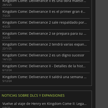
Kingdom Come: Deliverance II es una obra maestra medieval
28/5/25
Kingdom Come: Deliverance II es el primer gran éxito del año
7/2/25
Kingdom Come: Deliverance 2 sale respaldado por sólidas puntuaciones
4/2/25
Kingdom Come: Deliverance 2 se prepara para su lanzamiento con un resumen
3/2/25
Kingdom Come: Deliverance 2 tendrá varias expansiones
22/1/25
Kingdom Come: Deliverance 2 es un digno sucesor
14/1/25
Kingdom Come: Deliverance II - Detalles de la historia revelados
6/12/24
Kingdom Come: Deliverance II saldrá una semana antes
5/12/24
NOTICIAS SOBRE DLCS Y EXPANSIONES
Vuelve al viaje de Henry en Kingdom Come II: Legacy of the Forge
6/9/25