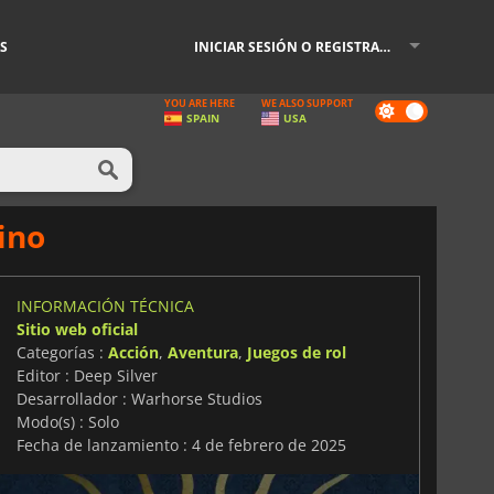
S
INICIAR SESIÓN O REGISTRARSE
YOU ARE HERE
WE ALSO SUPPORT
Dark
SPAIN
USA
mode
ino
INFORMACIÓN TÉCNICA
Sitio web oficial
Categorías :
Acción
,
Aventura
,
Juegos de rol
Editor : Deep Silver
Desarrollador : Warhorse Studios
Modo(s) : Solo
Fecha de lanzamiento : 4 de febrero de 2025