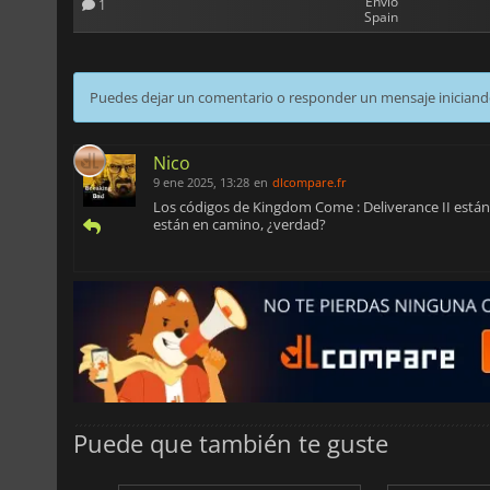
Envío
1
Spain
Puedes dejar un comentario o responder un mensaje iniciand
Nico
9 ene 2025, 13:28
en
dlcompare.fr
Los códigos de Kingdom Come : Deliverance II están
están en camino, ¿verdad?
Puede que también te guste