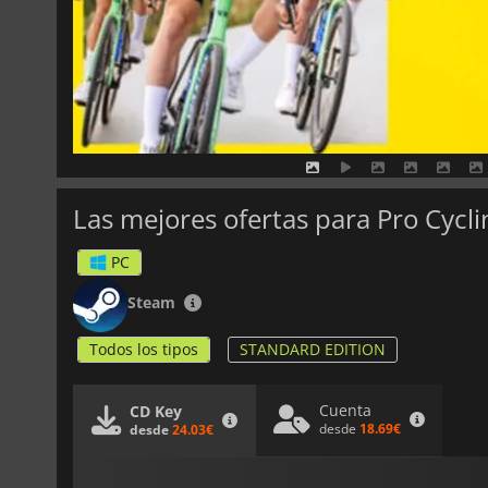
Las mejores ofertas para Pro Cycl
PC
Steam
Todos los tipos
STANDARD EDITION
Cuenta
CD Key
desde
18.69€
desde
24.03€