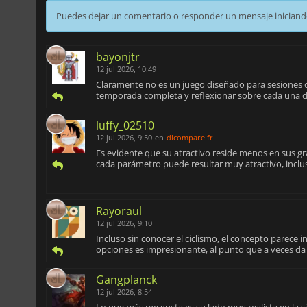
Puedes dejar un comentario o responder un mensaje iniciand
bayonjtr
12 jul 2026, 10:49
Claramente no es un juego diseñado para sesiones c
temporada completa y reflexionar sobre cada una d
luffy_02510
12 jul 2026, 9:50
en
dlcompare.fr
Es evidente que su atractivo reside menos en sus grá
cada parámetro puede resultar muy atractivo, inclus
Rayoraul
12 jul 2026, 9:10
Incluso sin conocer el ciclismo, el concepto parece
opciones es impresionante, al punto que a veces da 
Gangplanck
12 jul 2026, 8:54
Lo que más me gusta es su lado muy realista en la 