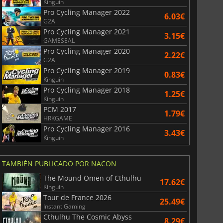
Kinguin
Pro Cycling Manager 2022
6.03€
G2A
Pro Cycling Manager 2021
3.15€
GAMESEAL
Pro Cycling Manager 2020
2.22€
G2A
Pro Cycling Manager 2019
0.83€
Kinguin
Pro Cycling Manager 2018
1.25€
Kinguin
PCM 2017
1.79€
HRKGAME
Pro Cycling Manager 2016
3.43€
Kinguin
TAMBIÉN PUBLICADO POR NACON
The Mound Omen of Cthulhu
17.62€
Kinguin
Tour de France 2026
25.49€
Instant Gaming
Cthulhu The Cosmic Abyss
8.29€