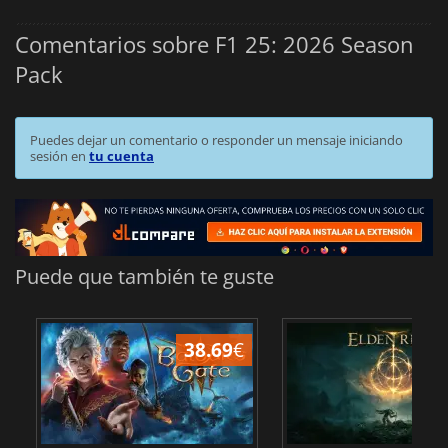
Comentarios sobre F1 25: 2026 Season
Pack
Puedes dejar un comentario o responder un mensaje iniciando
sesión en
tu cuenta
Puede que también te guste
38.69
€
1