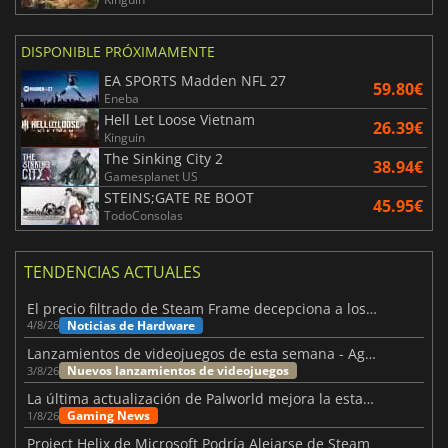
DISPONIBLE PRÓXIMAMENTE
EA SPORTS Madden NFL 27
59.80€
Eneba
Hell Let Loose Vietnam
26.39€
Kinguin
The Sinking City 2
38.94€
Gamesplanet US
STEINS;GATE RE BOOT
45.95€
TodoConsolas
TENDENCIAS ACTUALES
El precio filtrado de Steam Frame decepciona a los usuarios
Noticias de Hardware
4/8/26
Lanzamientos de videojuegos de esta semana - Agosto de 2026 (semana 32)
Nuevos lanzamientos de videojuegos
3/8/26
La última actualización de Palworld mejora la estabilidad
Gaming News
1/8/26
Project Helix de Microsoft Podría Alejarse de Steam