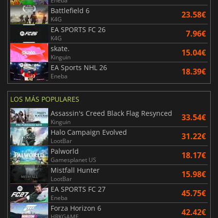
Eneba
Battlefield 6
23.58€
K4G
EA SPORTS FC 26
7.96€
K4G
skate.
15.04€
Kinguin
EA Sports NHL 26
18.39€
Eneba
LOS MÁS POPULARES
Assassin's Creed Black Flag Resynced
33.54€
Kinguin
Halo Campaign Evolved
31.22€
LootBar
Palworld
18.17€
Gamesplanet US
Mistfall Hunter
15.98€
LootBar
EA SPORTS FC 27
45.75€
Eneba
Forza Horizon 6
42.42€
HRKGAME