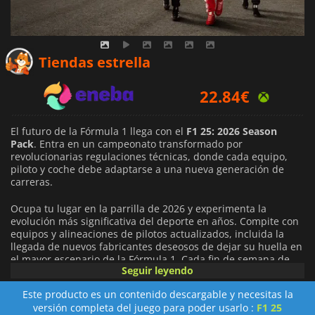
19.60
€
Tiendas estrella
22.84
€
23.99
€
El futuro de la Fórmula 1 llega con el
F1 25: 2026 Season
Pack
. Entra en un campeonato transformado por
revolucionarias regulaciones técnicas, donde cada equipo,
piloto y coche debe adaptarse a una nueva generación de
carreras.
Ocupa tu lugar en la parrilla de 2026 y experimenta la
evolución más significativa del deporte en años. Compite con
equipos y alineaciones de pilotos actualizados, incluida la
llegada de nuevos fabricantes deseosos de dejar su huella en
el mayor escenario de la Fórmula 1. Cada fin de semana de
Seguir leyendo
carrera trae nuevas rivalidades, desafíos y oportunidades
para dar forma a la historia de una temporada inolvidable.
Este producto es un contenido descargable y necesitas la
versión completa del juego para poder usarlo :
F1 25
Ponte al volante de los últimos coches de Fórmula 1,