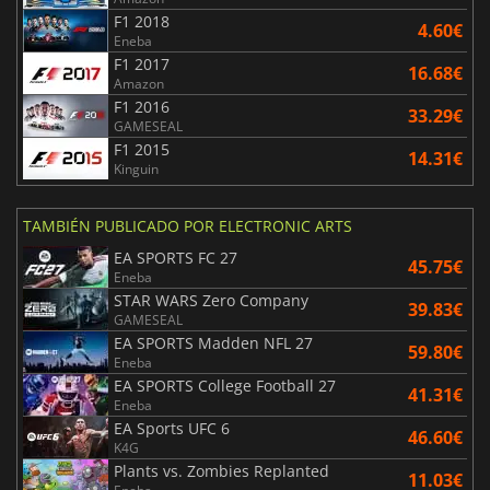
F1 2018
4.60€
Eneba
F1 2017
16.68€
Amazon
F1 2016
33.29€
GAMESEAL
F1 2015
14.31€
Kinguin
TAMBIÉN PUBLICADO POR ELECTRONIC ARTS
EA SPORTS FC 27
45.75€
Eneba
STAR WARS Zero Company
39.83€
GAMESEAL
EA SPORTS Madden NFL 27
59.80€
Eneba
EA SPORTS College Football 27
41.31€
Eneba
EA Sports UFC 6
46.60€
K4G
Plants vs. Zombies Replanted
11.03€