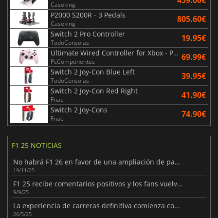
Caseking
P2000 S200R - 3 Pedals
805.60€
Caseking
Switch 2 Pro Controller
19.95€
TodoConsolas
Ultimate Wired Controller for Xbox - Pink
69.99€
PcComponentes
Switch 2 Joy-Con Blue Left
39.95€
TodoConsolas
Switch 2 Joy-Con Red Right
41.90€
Fnac
Switch 2 Joy-Cons
74.90€
Fnac
F1 25 NOTICIAS
No habrá F1 26 en favor de una ampliación de pago para F1 25
19/11/25
F1 25 recibe comentarios positivos y los fans vuelven a la pista
9/9/25
La experiencia de carreras definitiva comienza con F1 25
26/5/25