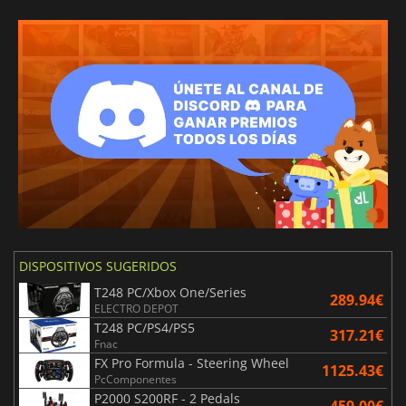
DISPOSITIVOS SUGERIDOS
T248 PC/Xbox One/Series
289.94€
ELECTRO DEPOT
T248 PC/PS4/PS5
317.21€
Fnac
FX Pro Formula - Steering Wheel
1125.43€
PcComponentes
P2000 S200RF - 2 Pedals
459.00€