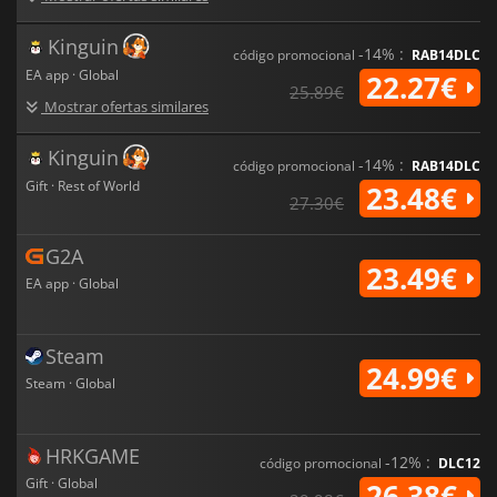
Kinguin
-14% :
código promocional
RAB14DLC
EA app · Global
22.27€
25.89€
Mostrar ofertas similares
Kinguin
-14% :
código promocional
RAB14DLC
Gift · Rest of World
23.48€
27.30€
G2A
23.49€
EA app · Global
Steam
24.99€
Steam · Global
HRKGAME
-12% :
código promocional
DLC12
Gift · Global
26.38€