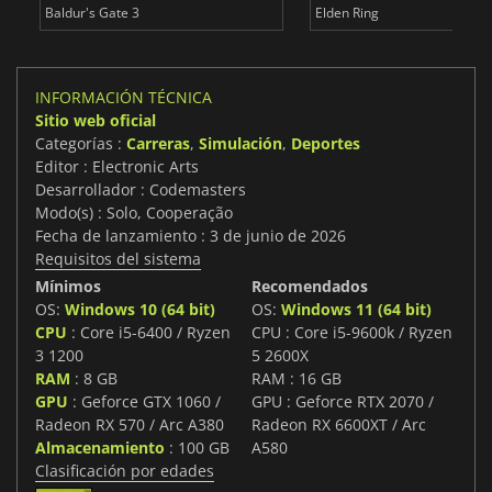
Baldur's Gate 3
Elden Ring
INFORMACIÓN TÉCNICA
Sitio web oficial
Categorías :
Carreras
,
Simulación
,
Deportes
Editor : Electronic Arts
Desarrollador : Codemasters
Modo(s) : Solo, Cooperação
Fecha de lanzamiento : 3 de junio de 2026
Requisitos del sistema
Mínimos
Recomendados
OS:
Windows 10 (64 bit)
OS:
Windows 11 (64 bit)
CPU
: Core i5-6400 / Ryzen
CPU : Core i5-9600k / Ryzen
3 1200
5 2600X
RAM
: 8 GB
RAM : 16 GB
GPU
: Geforce GTX 1060 /
GPU : Geforce RTX 2070 /
Radeon RX 570 / Arc A380
Radeon RX 6600XT / Arc
Almacenamiento
: 100 GB
A580
Clasificación por edades