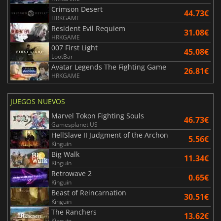
Crimson Desert
44.73€
HRKGAME
Resident Evil Requiem
31.08€
HRKGAME
007 First Light
45.08€
LootBar
Avatar Legends The Fighting Game
26.81€
HRKGAME
JUEGOS NUEVOS
Marvel Tokon Fighting Souls
46.73€
Gamesplanet US
HellSlave II Judgment of the Archon
5.56€
Kinguin
Big Walk
11.34€
Kinguin
Retrowave 2
0.65€
Kinguin
Beast of Reincarnation
30.51€
Kinguin
The Ranchers
13.62€
Kinguin