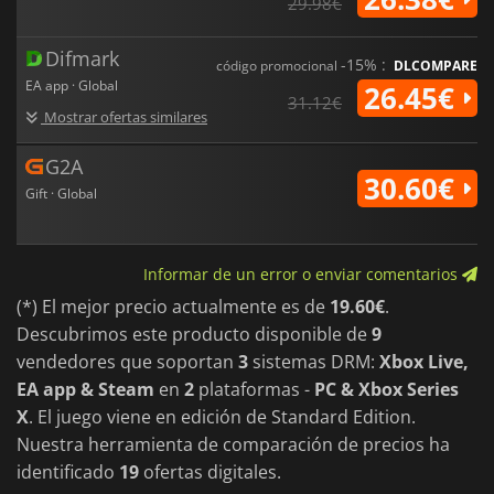
29.98€
Difmark
-15% :
código promocional
DLCOMPARE
EA app · Global
26.45€
31.12€
Mostrar ofertas similares
G2A
30.60€
Gift · Global
Informar de un error o enviar comentarios
(*) El mejor precio actualmente es de
19.60€
.
Descubrimos este producto disponible de
9
vendedores que soportan
3
sistemas DRM:
Xbox Live,
EA app & Steam
en
2
plataformas -
PC & Xbox Series
X
. El juego viene en edición de Standard Edition.
Nuestra herramienta de comparación de precios ha
identificado
19
ofertas digitales.