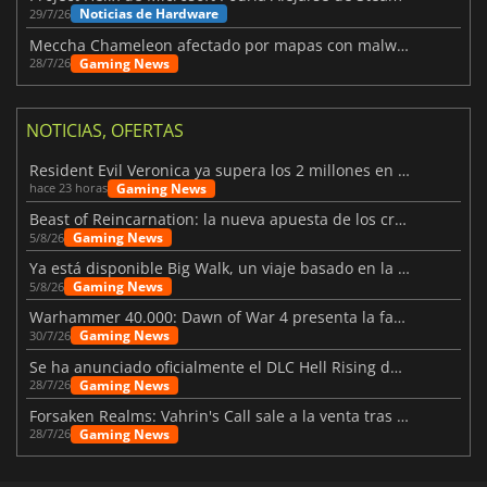
Noticias de Hardware
29/7/26
Meccha Chameleon afectado por mapas con malware y Discord
Gaming News
28/7/26
NOTICIAS, OFERTAS
Resident Evil Veronica ya supera los 2 millones en listas de deseados
Gaming News
hace 23 horas
Beast of Reincarnation: la nueva apuesta de los creadores de Pokémon
Gaming News
5/8/26
Ya está disponible Big Walk, un viaje basado en la amistad
Gaming News
5/8/26
Warhammer 40.000: Dawn of War 4 presenta la facción de los Necrones
Gaming News
30/7/26
Se ha anunciado oficialmente el DLC Hell Rising de Nioh 3
Gaming News
28/7/26
Forsaken Realms: Vahrin's Call sale a la venta tras una década
Gaming News
28/7/26