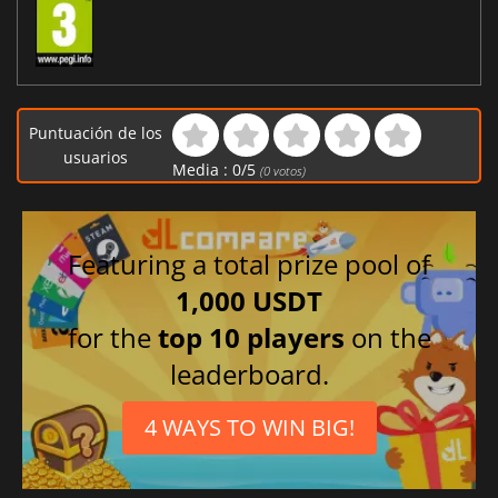
Puntuación de los
usuarios
Media :
0
/
5
(
0
votos)
Featuring a total prize pool of
1,000 USDT
for the
top 10 players
on the
leaderboard.
4 WAYS TO WIN BIG!