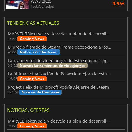
WWE 2K25
9.95€
TodoConsolas
TENDENCIAS ACTUALES
MARVEL Tōkon sale y desvela su plan de desarrollo para el primer año
Gaming News
7/8/26
El precio filtrado de Steam Frame decepciona a los usuarios
Noticias de Hardware
4/8/26
Lanzamientos de videojuegos de esta semana - Agosto de 2026 (semana 32)
Nuevos lanzamientos de videojuegos
3/8/26
La última actualización de Palworld mejora la estabilidad
Gaming News
1/8/26
Project Helix de Microsoft Podría Alejarse de Steam
Noticias de Hardware
29/7/26
NOTICIAS, OFERTAS
MARVEL Tōkon sale y desvela su plan de desarrollo para el primer año
Gaming News
7/8/26