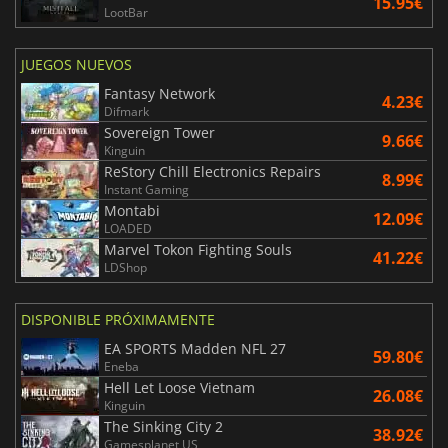
15.95€
LootBar
JUEGOS NUEVOS
Fantasy Network
4.23€
Difmark
Sovereign Tower
9.66€
Kinguin
ReStory Chill Electronics Repairs
8.99€
Instant Gaming
Montabi
12.09€
LOADED
Marvel Tokon Fighting Souls
41.22€
LDShop
DISPONIBLE PRÓXIMAMENTE
EA SPORTS Madden NFL 27
59.80€
Eneba
Hell Let Loose Vietnam
26.08€
Kinguin
The Sinking City 2
38.92€
Gamesplanet US