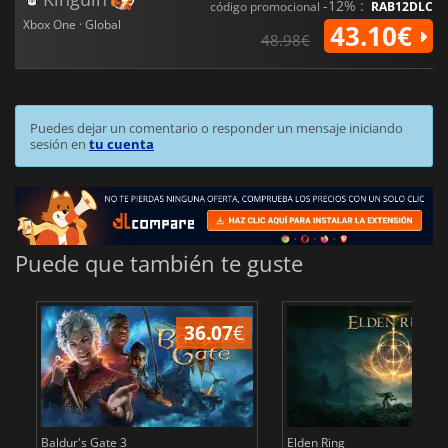
-12% :
código promocional
RAB12DLC
Xbox One · Global
43.10€
48.98€
Puedes dejar un comentario o responder un mensaje iniciando
sesión en
tu cuenta
Puede que también te guste
36.07
€
1
Baldur's Gate 3
Elden Ring