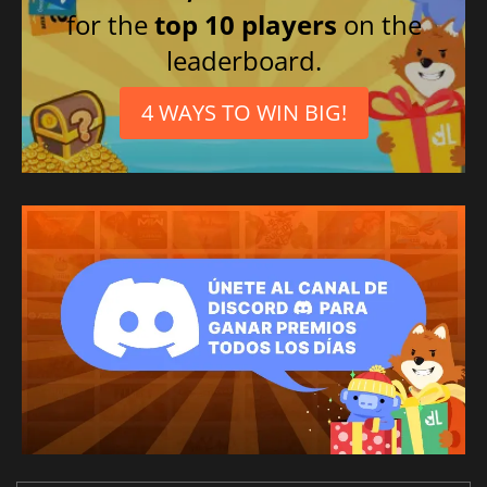
for the
top 10 players
on the
leaderboard.
4 WAYS TO WIN BIG!