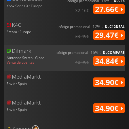
-14% :
código promocional
DLC14
Xbox Series X · Europe
27.66€
32.16€
K4G
-12% :
código promocional
DLC12DEAL
Steam · Europe
29.47€
33.49€
Difmark
-15% :
código promocional
DLCOMPARE
Nintendo Switch · Global
34.84€
40.99€
Venta de cuentas
MediaMarkt
34.90€
Envío · Spain
MediaMarkt
34.90€
Envío · Spain
Kinguin