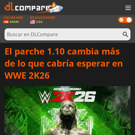
YOU ARE HERE
WE ALSO SUPPORT
Dark
JUEGOS
SPAIN
USA
mode
TARJETAS PREPAGO
SOFTWARE
El parche 1.10 cambia más
REWARDS
de lo que cabría esperar en
HARDWARE
WWE 2K26
NOTICIAS
INICIAR SESIÓN O REGISTRARSE