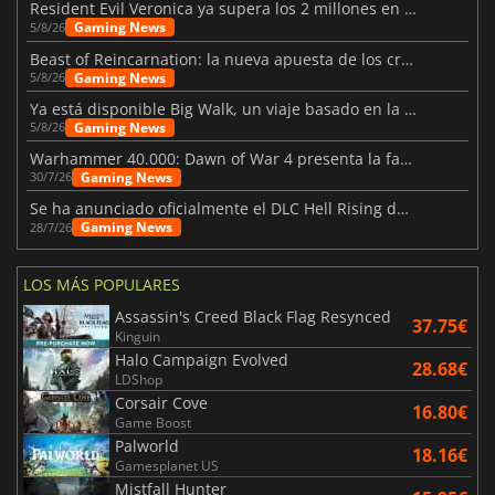
Resident Evil Veronica ya supera los 2 millones en listas de deseados
Gaming News
5/8/26
Beast of Reincarnation: la nueva apuesta de los creadores de Pokémon
Gaming News
5/8/26
Ya está disponible Big Walk, un viaje basado en la amistad
Gaming News
5/8/26
Warhammer 40.000: Dawn of War 4 presenta la facción de los Necrones
Gaming News
30/7/26
Se ha anunciado oficialmente el DLC Hell Rising de Nioh 3
Gaming News
28/7/26
LOS MÁS POPULARES
Assassin's Creed Black Flag Resynced
37.75€
Kinguin
Halo Campaign Evolved
28.68€
LDShop
Corsair Cove
16.80€
Game Boost
Palworld
18.16€
Gamesplanet US
Mistfall Hunter