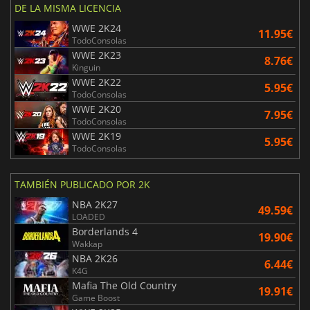
DE LA MISMA LICENCIA
WWE 2K24
11.95€
TodoConsolas
WWE 2K23
8.76€
Kinguin
WWE 2K22
5.95€
TodoConsolas
WWE 2K20
7.95€
TodoConsolas
WWE 2K19
5.95€
TodoConsolas
TAMBIÉN PUBLICADO POR 2K
NBA 2K27
49.59€
LOADED
Borderlands 4
19.90€
Wakkap
NBA 2K26
6.44€
K4G
Mafia The Old Country
19.91€
Game Boost