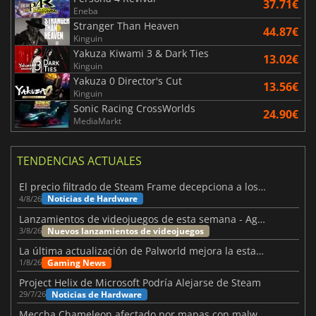
37.71€
Eneba
Stranger Than Heaven
44.87€
Kinguin
Yakuza Kiwami 3 & Dark Ties
13.02€
Kinguin
Yakuza 0 Director's Cut
13.56€
Kinguin
Sonic Racing CrossWorlds
24.90€
MediaMarkt
TENDENCIAS ACTUALES
El precio filtrado de Steam Frame decepciona a los usuarios
Noticias de Hardware
4/8/26
Lanzamientos de videojuegos de esta semana - Agosto de 2026 (semana 32)
Nuevos lanzamientos de videojuegos
3/8/26
La última actualización de Palworld mejora la estabilidad
Gaming News
1/8/26
Project Helix de Microsoft Podría Alejarse de Steam
Noticias de Hardware
29/7/26
Meccha Chameleon afectado por mapas con malware y Discord