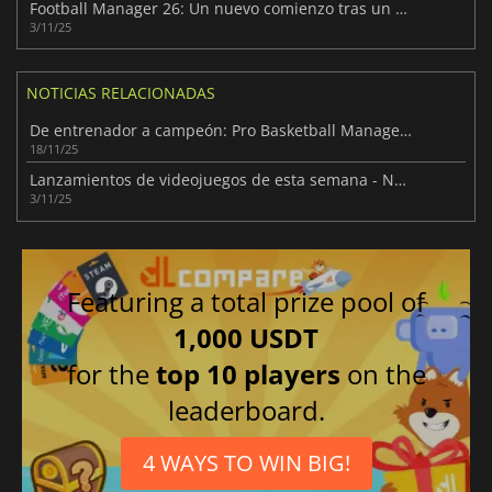
Football Manager 26: Un nuevo comienzo tras un año de silencio
3/11/25
NOTICIAS RELACIONADAS
De entrenador a campeón: Pro Basketball Manager 2026
18/11/25
Lanzamientos de videojuegos de esta semana - Noviembre 2025 (Semana 45)
3/11/25
Featuring a total prize pool of
1,000 USDT
for the
top 10 players
on the
leaderboard.
4 WAYS TO WIN BIG!