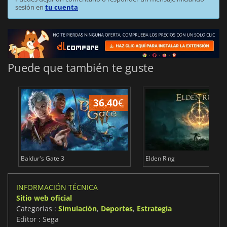
sesión en
tu cuenta
Puede que también te guste
36.40
€
1
Baldur's Gate 3
Elden Ring
INFORMACIÓN TÉCNICA
Sitio web oficial
Categorías :
Simulación
,
Deportes
,
Estrategia
Editor : Sega