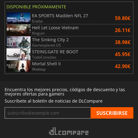
DISPONIBLE PRÓXIMAMENTE
EA SPORTS Madden NFL 27
59.80€
Eneba
Hell Let Loose Vietnam
26.11€
Kinguin
The Sinking City 2
38.98€
Gamesplanet US
STEINS;GATE RE BOOT
45.95€
TodoConsolas
Mortal Shell II
42.90€
Wakkap
Encuentra los mejores precios, códigos de descuento y las
mejores ofertas para gamers
Suscríbete al boletín de noticias de DLCompare