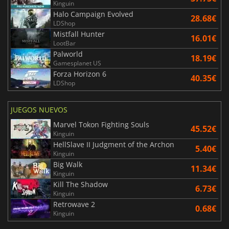
Kinguin
Halo Campaign Evolved
28.68€
LDShop
Mistfall Hunter
16.01€
LootBar
Palworld
18.19€
Gamesplanet US
Forza Horizon 6
40.35€
LDShop
JUEGOS NUEVOS
Marvel Tokon Fighting Souls
45.52€
Kinguin
HellSlave II Judgment of the Archon
5.40€
Kinguin
Big Walk
11.34€
Kinguin
Kill The Shadow
6.73€
Kinguin
Retrowave 2
0.68€
Kinguin