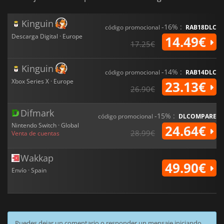
Kinguin
-16% :
código promocional
RAB18DLC
Descarga Digital · Europe
14.49€
17.25€
Kinguin
-14% :
código promocional
RAB14DLC
Xbox Series X · Europe
23.13€
26.90€
Difmark
-15% :
código promocional
DLCOMPARE
Nintendo Switch · Global
24.64€
28.99€
Venta de cuentas
Wakkap
49.90€
Envío · Spain
Puedes dejar un comentario o responder un mensaje iniciando