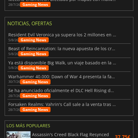
Gaming News
28/7/26
NOTICIAS, OFERTAS
Resident Evil Veronica ya supera los 2 millones en listas de deseados
Gaming News
5/8/26
Beast of Reincarnation: la nueva apuesta de los creadores de Pokémon
Gaming News
5/8/26
Ya está disponible Big Walk, un viaje basado en la amistad
Gaming News
5/8/26
Warhammer 40.000: Dawn of War 4 presenta la facción de los Necrones
Gaming News
30/7/26
Se ha anunciado oficialmente el DLC Hell Rising de Nioh 3
Gaming News
28/7/26
Forsaken Realms: Vahrin's Call sale a la venta tras una década
Gaming News
28/7/26
LOS MÁS POPULARES
Assassin's Creed Black Flag Resynced
37.75€