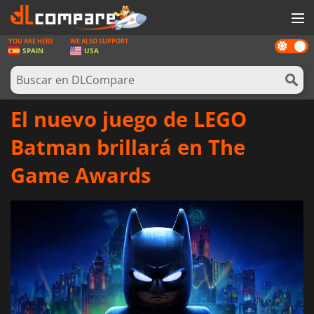
YOU ARE HERE
WE ALSO SUPPORT
Dark
JUEGOS
SPAIN
USA
mode
TARJETAS PREPAGO
SOFTWARE
El nuevo juego de LEGO
REWARDS
Batman brillará en The
HARDWARE
Game Awards
NOTICIAS
INICIAR SESIÓN O REGISTRARSE