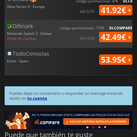
-8% :
código promocional
DLC8
Xbox Series X · Europe
41.92€
45.57€
Difmark
-15% :
código promocional
DLCOMPARE
Nintendo Switch 2 · Global
42.49€
49.99€
Venta de cuentas
TodoConsolas
53.95€
Envío · Spain
Puedes dejar un comentario o responder un mensaje iniciando
sesión en
tu cuenta
Puede que también te guste