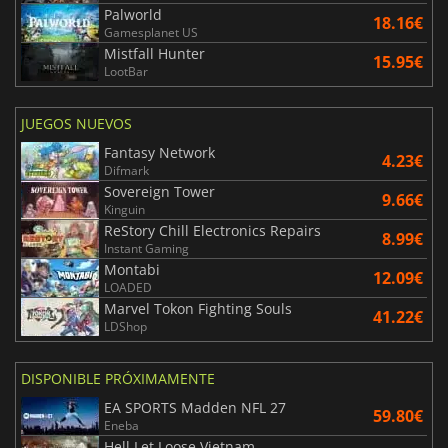
Palworld
18.16€
Gamesplanet US
Mistfall Hunter
15.95€
LootBar
JUEGOS NUEVOS
Fantasy Network
4.23€
Difmark
Sovereign Tower
9.66€
Kinguin
ReStory Chill Electronics Repairs
8.99€
Instant Gaming
Montabi
12.09€
LOADED
Marvel Tokon Fighting Souls
41.22€
LDShop
DISPONIBLE PRÓXIMAMENTE
EA SPORTS Madden NFL 27
59.80€
Eneba
Hell Let Loose Vietnam