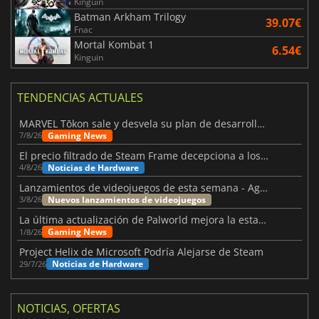
Kinguin
Batman Arkham Trilogy
39.07€
Fnac
Mortal Kombat 1
6.54€
Kinguin
TENDENCIAS ACTUALES
MARVEL Tōkon sale y desvela su plan de desarrollo para el primer año
Gaming News
7/8/26
El precio filtrado de Steam Frame decepciona a los usuarios
Noticias de Hardware
4/8/26
Lanzamientos de videojuegos de esta semana - Agosto de 2026 (semana 32)
Nuevos lanzamientos de videojuegos
3/8/26
La última actualización de Palworld mejora la estabilidad
Gaming News
1/8/26
Project Helix de Microsoft Podría Alejarse de Steam
Noticias de Hardware
29/7/26
NOTICIAS, OFERTAS