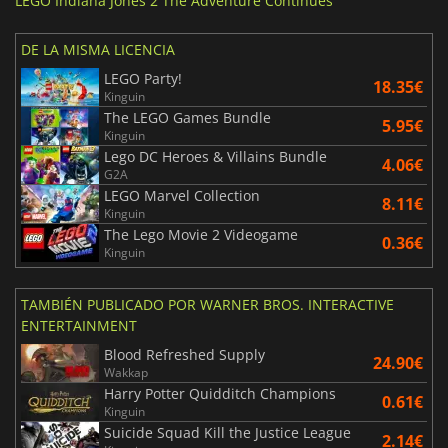
LEGO Indiana Jones 2 The Adventure Continues
DE LA MISMA LICENCIA
LEGO Party!
18.35€
Kinguin
The LEGO Games Bundle
5.95€
Kinguin
Lego DC Heroes & Villains Bundle
4.06€
G2A
LEGO Marvel Collection
8.11€
Kinguin
The Lego Movie 2 Videogame
0.36€
Kinguin
TAMBIÉN PUBLICADO POR WARNER BROS. INTERACTIVE
ENTERTAINMENT
Blood Refreshed Supply
24.90€
Wakkap
Harry Potter Quidditch Champions
0.61€
Kinguin
Suicide Squad Kill the Justice League
2.14€