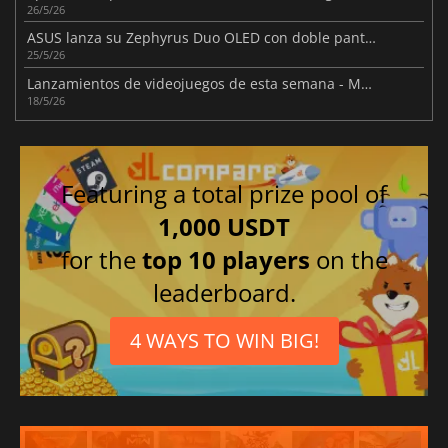
26/5/26
ASUS lanza su Zephyrus Duo OLED con doble pantalla
25/5/26
Lanzamientos de videojuegos de esta semana - Mayo 2026 (Semana 21)
18/5/26
Featuring a total prize pool of
1,000 USDT
for the
top 10 players
on the
leaderboard.
4 WAYS TO WIN BIG!