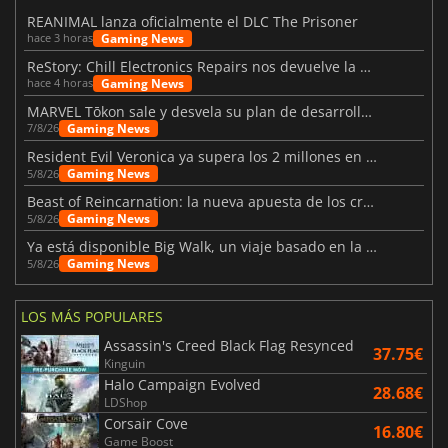
REANIMAL lanza oficialmente el DLC The Prisoner
Gaming News
hace 3 horas
ReStory: Chill Electronics Repairs nos devuelve la nostalgia de los 2000
Gaming News
hace 4 horas
MARVEL Tōkon sale y desvela su plan de desarrollo para el primer año
Gaming News
7/8/26
Resident Evil Veronica ya supera los 2 millones en listas de deseados
Gaming News
5/8/26
Beast of Reincarnation: la nueva apuesta de los creadores de Pokémon
Gaming News
5/8/26
Ya está disponible Big Walk, un viaje basado en la amistad
Gaming News
5/8/26
LOS MÁS POPULARES
Assassin's Creed Black Flag Resynced
37.75€
Kinguin
Halo Campaign Evolved
28.68€
LDShop
Corsair Cove
16.80€
Game Boost